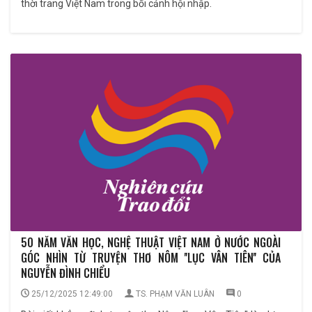
thời trang Việt Nam trong bối cảnh hội nhập.
50 NĂM VĂN HỌC, NGHỆ THUẬT VIỆT NAM Ở NƯỚC NGOÀI
GÓC NHÌN TỪ TRUYỆN THƠ NÔM ''LỤC VÂN TIÊN'' CỦA
NGUYỄN ĐÌNH CHIỂU
25/12/2025 12:49:00
TS. PHẠM VĂN LUÂN
0