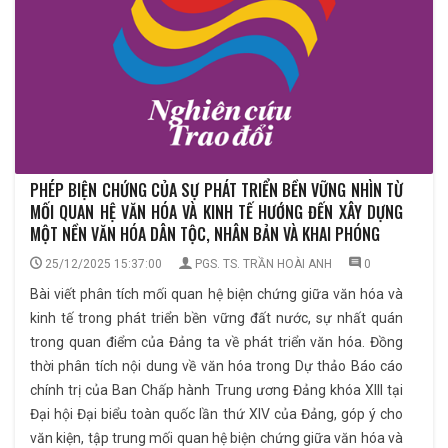
PHÉP BIỆN CHỨNG CỦA SỰ PHÁT TRIỂN BỀN VỮNG NHÌN TỪ
MỐI QUAN HỆ VĂN HÓA VÀ KINH TẾ HƯỚNG ĐẾN XÂY DỰNG
MỘT NỀN VĂN HÓA DÂN TỘC, NHÂN BẢN VÀ KHAI PHÓNG
25/12/2025 15:37:00
PGS. TS. TRẦN HOÀI ANH
0
Bài viết phân tích mối quan hệ biện chứng giữa văn hóa và
kinh tế trong phát triển bền vững đất nước, sự nhất quán
trong quan điểm của Đảng ta về phát triển văn hóa. Đồng
thời phân tích nội dung về văn hóa trong Dự thảo Báo cáo
chính trị của Ban Chấp hành Trung ương Đảng khóa XIII tại
Đại hội Đại biểu toàn quốc lần thứ XIV của Đảng, góp ý cho
văn kiện, tập trung mối quan hệ biện chứng giữa văn hóa và