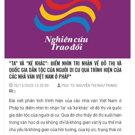
“TA” VÀ “KẺ KHÁC”: ĐIỂM NHÌN TRI NHẬN VỀ ĐÔ THỊ VÀ
QUỐC GIA DÂN TỘC CỦA NGƯỜI DI CƯ QUA TRÌNH HIỆN CỦA
CÁC NHÀ VĂN VIỆT NAM Ở PHÁP*
25/12/2025 12:25:00
PGS. TS. NGUYỄN THỊ NHƯ TRANG
0
Bài viết phân tích trình hiện của các nhà văn Việt Nam ở
Pháp từ điểm nhìn tri nhận 'ta' và 'kẻ khác' về đô thị và quốc
gia dân tộc của người di cư. Qua đó cho thấy đô thị xuất hiện
trong văn học di cư không chỉ là không gian vật lý cụ thể mà
chủ yếu là không gian của hồi tưởng, của ký ức, trạng thái cô