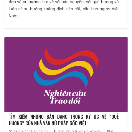
đơn và xu hướng tìm về với bản nguyên, với quê hương và
luôn có xu hướng khẳng định căn cốt, căn tính người Việt
Nam.
TÌM KIẾM NHỮNG BẢN DẠNG TRONG KÝ ỨC VỀ “QUÊ
HƯƠNG” CỦA NHÀ VĂN NỮ PHÁP GỐC VIỆT