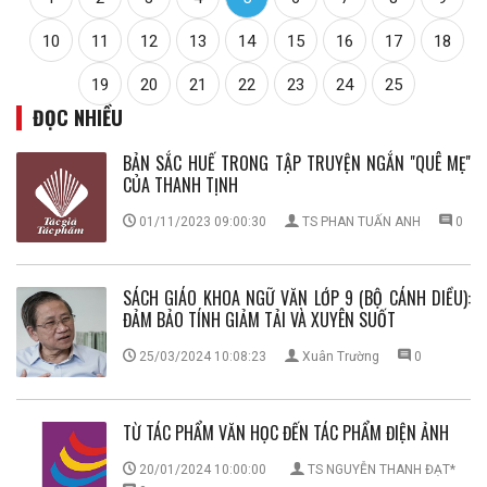
10
11
12
13
14
15
16
17
18
19
20
21
22
23
24
25
ĐỌC NHIỀU
BẢN SẮC HUẾ TRONG TẬP TRUYỆN NGẮN ''QUÊ MẸ''
CỦA THANH TỊNH
01/11/2023 09:00:30
TS PHAN TUẤN ANH
0
SÁCH GIÁO KHOA NGỮ VĂN LỚP 9 (BỘ CÁNH DIỀU):
ĐẢM BẢO TÍNH GIẢM TẢI VÀ XUYÊN SUỐT
25/03/2024 10:08:23
Xuân Trường
0
TỪ TÁC PHẨM VĂN HỌC ĐẾN TÁC PHẨM ĐIỆN ẢNH
20/01/2024 10:00:00
TS NGUYỄN THANH ĐẠT*