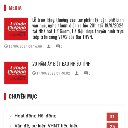
MEDIA
Lễ trao Tặng thưởng các tác phẩm lý luận, phê bình
văn học, nghệ thuật diễn ra lúc 20h tối 19/9/2024
tại Nhà hát Hồ Gươm, Hà Nội; được truyền hình trực
tiếp trên sóng VTV2 của Đài THVN.
19/09/2024 09:16:00
0
20 NĂM ẤY BIẾT BAO NHIÊU TÌNH
14/09/2023 01:40:02
0
CHUYÊN MỤC
Hoạt động Hội đồng
31
Vấn đề, sự kiện VHNT tiêu biểu
25