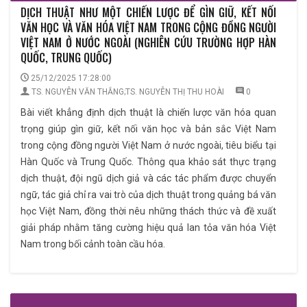
DỊCH THUẬT NHƯ MỘT CHIẾN LƯỢC ĐỂ GÌN GIỮ, KẾT NỐI
VĂN HỌC VÀ VĂN HÓA VIỆT NAM TRONG CỘNG ĐỒNG NGƯỜI
VIỆT NAM Ở NƯỚC NGOÀI (NGHIÊN CỨU TRƯỜNG HỢP HÀN
QUỐC, TRUNG QUỐC)
25/12/2025 17:28:00
TS. NGUYỄN VĂN THẮNG;TS. NGUYỄN THỊ THU HOÀI
0
Bài viết khẳng định dịch thuật là chiến lược văn hóa quan
trọng giúp gìn giữ, kết nối văn học và bản sắc Việt Nam
trong cộng đồng người Việt Nam ở nước ngoài, tiêu biểu tại
Hàn Quốc và Trung Quốc. Thông qua khảo sát thực trạng
dịch thuật, đội ngũ dịch giả và các tác phẩm được chuyển
ngữ, tác giả chỉ ra vai trò của dịch thuật trong quảng bá văn
học Việt Nam, đồng thời nêu những thách thức và đề xuất
giải pháp nhằm tăng cường hiệu quả lan tỏa văn hóa Việt
Nam trong bối cảnh toàn cầu hóa.