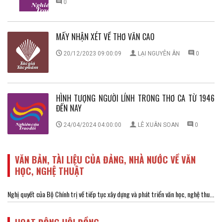
0
MẤY NHẬN XÉT VỀ THƠ VĂN CAO
20/12/2023 09:00:09
LẠI NGUYÊN ÂN
0
HÌNH TƯỢNG NGƯỜI LÍNH TRONG THƠ CA TỪ 1946
ĐẾN NAY
24/04/2024 04:00:00
LÊ XUÂN SOAN
0
VĂN BẢN, TÀI LIỆU CỦA ĐẢNG, NHÀ NƯỚC VỀ VĂN
HỌC, NGHỆ THUẬT
Nghị quyết của Bộ Chính trị về tiếp tục xây dựng và phát triển văn học, nghệ thu...