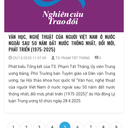
VĂN HỌC, NGHỆ THUẬT CỦA NGƯỜI VIỆT NAM Ở NƯỚC
NGOÀI SAU 50 NĂM ĐẤT NƯỚC THỐNG NHẤT, ĐỔI MỚI,
PHÁT TRIỂN (1975-2025)
25/12/2025 11:07:00
TS. PHẠM TẤT THẮNG
0
Phát biểu Tổng kết của TS. Phạm Tất Thắng, Ủy viên Trung
ương Đảng, Phó Trưởng ban Tuyên giáo và Dân vận Trung
ương, tại Hội thảo khoa học quốc tế ''Văn học, nghệ thuật
của người Việt Nam ở nước ngoài sau 50 năm đất nước
thống nhất, đổi mới, phát triển (1975-2025)'' do Hội đồng Lý
luận Trung ương tổ chức ngày 28.4.2025.
1
2
3
4
5
6
7
8
9