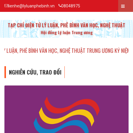
lienhe@lyluanphebinh.vn
08048975
TẠP CHÍ ĐIỆN TỬ LÝ LUẬN, PHÊ BÌNH VĂN HỌC, NGHỆ THUẬT
Hội đồng Lý luận Trung ương
PHÊ BÌNH VĂN HỌC, NGHỆ THUẬT TRUNG ƯƠNG KỶ NIỆM 20 NĂM TH
NGHIÊN CỨU, TRAO ĐỔI