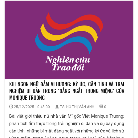
KHI NGÔN NGỮ ĐẪM VỊ HƯƠNG: KÝ ỨC, CĂN TÍNH VÀ TRẢI
NGHIỆM DI DÂN TRONG ''ĐẮNG NGẮT TRONG MIỆNG'' CỦA
MONIQUE TRUONG
25/12/2025 10:48:00
TS. HỒ THỊ VÂN ANH
0
Bài viết giới thiệu nữ nhà văn Mĩ gốc Việt Monique Truong;
phân tích ẩm thực trong trải nghiệm di dân và sự xây dựng
căn tính, những bí mật đắng ngắt với những ký ức và lịch sử