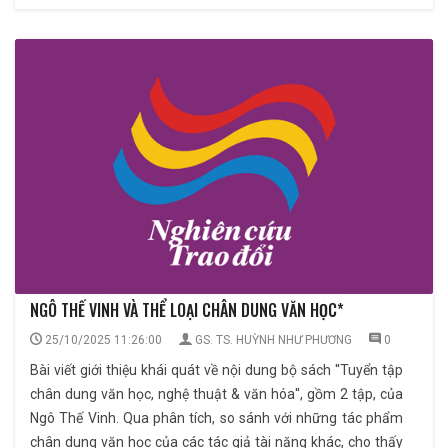
NGÔ THẾ VINH VÀ THỂ LOẠI CHÂN DUNG VĂN HỌC*
25/10/2025 11:26:00
GS. TS. HUỲNH NHƯ PHƯƠNG
0
Bài viết giới thiệu khái quát về nội dung bộ sách ''Tuyển tập
chân dung văn học, nghệ thuật & văn hóa'', gồm 2 tập, của
Ngô Thế Vinh. Qua phân tích, so sánh với những tác phẩm
chân dung văn học của các tác giả tài năng khác, cho thấy