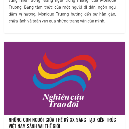
vùng miền trong ''Đắng ngắt trong miệng'' của Monique
Truong. Bằng tâm thức của một người di dân, ngôn ngữ
đẫm vị hương, Monique Truong hướng đến sự hàn gắn,
chữa lành và toàn vẹn qua những trang văn của mình.
NHỮNG CON NGƯỜI GIỮA THẾ KỶ XX SÁNG TẠO KIẾN TRÚC
VIỆT NAM SÁNH VAI THẾ GIỚI