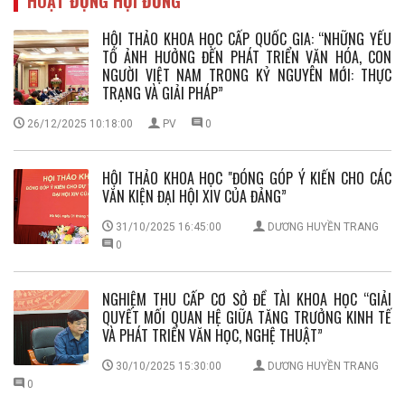
HOẠT ĐỘNG HỘI ĐỒNG
HỘI THẢO KHOA HỌC CẤP QUỐC GIA: “NHỮNG YẾU
TỐ ẢNH HƯỞNG ĐẾN PHÁT TRIỂN VĂN HÓA, CON
NGƯỜI VIỆT NAM TRONG KỶ NGUYÊN MỚI: THỰC
TRẠNG VÀ GIẢI PHÁP”
26/12/2025 10:18:00
PV
0
HỘI THẢO KHOA HỌC "ĐÓNG GÓP Ý KIẾN CHO CÁC
VĂN KIỆN ĐẠI HỘI XIV CỦA ĐẢNG”
31/10/2025 16:45:00
DƯƠNG HUYỀN TRANG
0
NGHIỆM THU CẤP CƠ SỞ ĐỀ TÀI KHOA HỌC “GIẢI
QUYẾT MỐI QUAN HỆ GIỮA TĂNG TRƯỞNG KINH TẾ
VÀ PHÁT TRIỂN VĂN HỌC, NGHỆ THUẬT”
30/10/2025 15:30:00
DƯƠNG HUYỀN TRANG
0