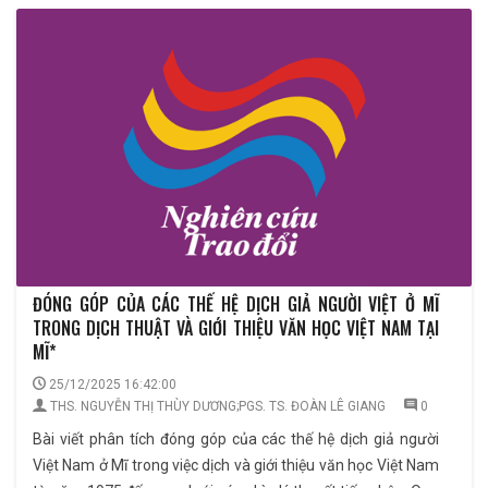
ĐÓNG GÓP CỦA CÁC THẾ HỆ DỊCH GIẢ NGƯỜI VIỆT Ở MĨ
TRONG DỊCH THUẬT VÀ GIỚI THIỆU VĂN HỌC VIỆT NAM TẠI
MĨ*
25/12/2025 16:42:00
THS. NGUYỄN THỊ THÙY DƯƠNG;PGS. TS. ĐOÀN LÊ GIANG
0
Bài viết phân tích đóng góp của các thế hệ dịch giả người
Việt Nam ở Mĩ trong việc dịch và giới thiệu văn học Việt Nam