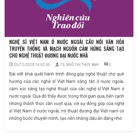
NGHỆ SĨ VIỆT NAM Ở NƯỚC NGOÀI CẦU NỐI VĂN HÓA
TRUYỀN THỐNG VÀ MẠCH NGUỒN CẢM HỨNG SÁNG TẠO
CHO NGHỆ THUẬT ĐƯƠNG ĐẠI NƯỚC NHÀ
25/12/2025 16:02:00
TS. NGÔ THỊ THÚY ANH
0
Bài viết khái quát hành trình đóng góp nghệ thuật cho quê
hương của các nghệ sĩ Việt Nam sáng tác ở nước ngoài,
cảm xúc sáng tạo nghệ thuật của các nghệ sĩ Việt Nam ở
nước ngoài. Qua đó thấy được trong thời gian qua, bên cạnh
những thách thức cần vượt qua, với sự đóng góp của nghệ
sĩ Việt Nam ở nước ngoài, mĩ thuật đương đại Việt nam có
những bước chuyển mình, tạo nên những dấu ấn đáng nhớ.