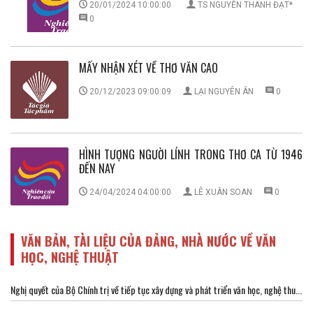
20/01/2024 10:00:00
TS NGUYỄN THANH ĐẠT*
0
MẤY NHẬN XÉT VỀ THƠ VĂN CAO
20/12/2023 09:00:09
LẠI NGUYÊN ÂN
0
HÌNH TƯỢNG NGƯỜI LÍNH TRONG THƠ CA TỪ 1946
ĐẾN NAY
24/04/2024 04:00:00
LÊ XUÂN SOAN
0
VĂN BẢN, TÀI LIỆU CỦA ĐẢNG, NHÀ NƯỚC VỀ VĂN
HỌC, NGHỆ THUẬT
Nghị quyết của Bộ Chính trị về tiếp tục xây dựng và phát triển văn học, nghệ thu...