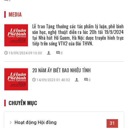
MEDIA
Lễ trao Tặng thưởng các tác phẩm lý luận, phê bình
văn học, nghệ thuật diễn ra lúc 20h tối 19/9/2024
tại Nhà hát Hồ Gươm, Hà Nội; được truyền hình trực
tiếp trên sóng VTV2 của Đài THVN.
19/09/2024 09:16:00
0
20 NĂM ẤY BIẾT BAO NHIÊU TÌNH
14/09/2023 01:40:02
0
CHUYÊN MỤC
Hoạt động Hội đồng
31