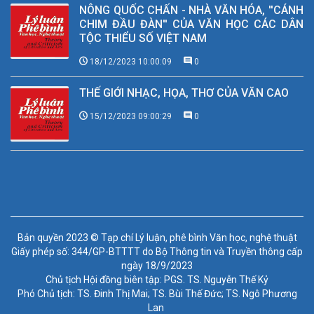
NÔNG QUỐC CHẤN - NHÀ VĂN HÓA, ''CÁNH
CHIM ĐẦU ĐÀN'' CỦA VĂN HỌC CÁC DÂN
TỘC THIỂU SỐ VIỆT NAM
18/12/2023 10:00:09
0
THẾ GIỚI NHẠC, HỌA, THƠ CỦA VĂN CAO
15/12/2023 09:00:29
0
Bản quyền 2023 © Tạp chí Lý luận, phê bình Văn học, nghệ thuật
Giấy phép số: 344/GP-BTTTT do Bộ Thông tin và Truyền thông cấp
ngày 18/9/2023
Chủ tịch Hội đồng biên tập: PGS. TS. Nguyễn Thế Kỷ
Phó Chủ tịch: TS. Đinh Thị Mai; TS. Bùi Thế Đức; TS. Ngô Phương
Lan