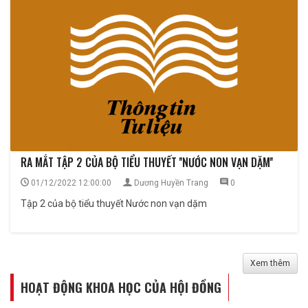
RA MẮT TẬP 2 CỦA BỘ TIỂU THUYẾT ''NƯỚC NON VẠN DẶM''
01/12/2022 12:00:00
Dương Huyền Trang
0
Tập 2 của bộ tiểu thuyết Nước non vạn dặm
Xem thêm
HOẠT ĐỘNG KHOA HỌC CỦA HỘI ĐỒNG