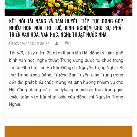
KẾT NỐI TÀI NĂNG VÀ TÂM HUYẾT, TIẾP TỤC ĐÓNG GÓP
NHIỀU HƠN NỮA TRÍ TUỆ, KINH NGHIỆM CHO SỰ PHÁT
TRIỂN VĂN HÓA, VĂN HỌC, NGHỆ THUẬT NƯỚC NHÀ
07/09/2023 12:36:26
0
Tối 5/9, Lễ kỷ niệm 20 năm thành lập Hội đồng Lý luận, phê
bình văn học, nghệ thuật Trung ương được tổ chức trọng
thể tại Nhà hát Lớn Hà Nội. Đồng chí Nguyễn Trọng Nghĩa, Bí
thư Trung ương Đảng, Trưởng Ban Tuyên giáo Trung ương
đến dự, phát biểu chúc mừng và định hướng nhiệm vụ cho
Hội đồng những năm tới. lyluanphebinh.vn trân trọng giới
thiệu toàn văn bài phát biểu của đồng chí Nguyễn Trọng
Nghĩa.