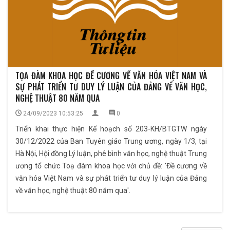
TỌA ĐÀM KHOA HỌC ĐỀ CƯƠNG VỀ VĂN HÓA VIỆT NAM VÀ
SỰ PHÁT TRIỂN TƯ DUY LÝ LUẬN CỦA ĐẢNG VỀ VĂN HỌC,
NGHỆ THUẬT 80 NĂM QUA
24/09/2023 10:53:25
0
Triển khai thực hiện Kế hoạch số 203-KH/BTGTW ngày
30/12/2022 của Ban Tuyên giáo Trung ương, ngày 1/3, tại
Hà Nội, Hội đồng Lý luận, phê bình văn học, nghệ thuật Trung
ương tổ chức Toạ đàm khoa học với chủ đề: 'Đề cương về
văn hóa Việt Nam và sự phát triển tư duy lý luận của Đảng
về văn học, nghệ thuật 80 năm qua'.