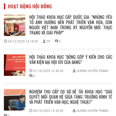
HOẠT ĐỘNG HỘI ĐỒNG
HỘI THẢO KHOA HỌC CẤP QUỐC GIA: “NHỮNG YẾU
TỐ ẢNH HƯỞNG ĐẾN PHÁT TRIỂN VĂN HÓA, CON
NGƯỜI VIỆT NAM TRONG KỶ NGUYÊN MỚI: THỰC
TRẠNG VÀ GIẢI PHÁP”
26/12/2025 10:18:00
PV
0
HỘI THẢO KHOA HỌC "ĐÓNG GÓP Ý KIẾN CHO CÁC
VĂN KIỆN ĐẠI HỘI XIV CỦA ĐẢNG”
31/10/2025 16:45:00
DƯƠNG HUYỀN TRANG
0
NGHIỆM THU CẤP CƠ SỞ ĐỀ TÀI KHOA HỌC “GIẢI
QUYẾT MỐI QUAN HỆ GIỮA TĂNG TRƯỞNG KINH TẾ
VÀ PHÁT TRIỂN VĂN HỌC, NGHỆ THUẬT”
30/10/2025 15:30:00
DƯƠNG HUYỀN TRANG
0