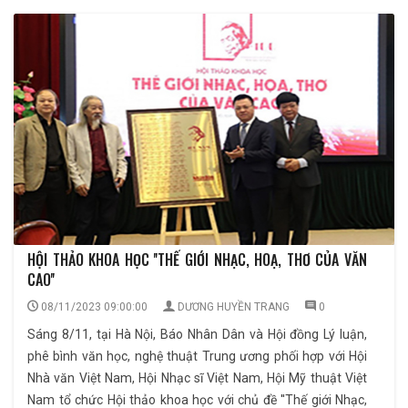
HỘI THẢO KHOA HỌC ''THẾ GIỚI NHẠC, HOẠ, THƠ CỦA VĂN
CAO''
08/11/2023 09:00:00
DƯƠNG HUYỀN TRANG
0
Sáng 8/11, tại Hà Nội, Báo Nhân Dân và Hội đồng Lý luận,
phê bình văn học, nghệ thuật Trung ương phối hợp với Hội
Nhà văn Việt Nam, Hội Nhạc sĩ Việt Nam, Hội Mỹ thuật Việt
Nam tổ chức Hội thảo khoa học với chủ đề ''Thế giới Nhạc,