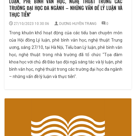
LUẬN, PHÊ BÌNH VĂN HỌC, NGHỆ THUẬT TRONG CÁC
TRƯỜNG ĐẠI HỌC ĐA NGÀNH – NHỮNG VẤN ĐỀ LÝ LUẬN VÀ
THỰC TIỄN''
27/10/2023 10:30:06
DƯƠNG HUYỀN TRANG
0
Trong khuôn khổ hoạt động của các tiểu ban chuyên môn
của Hội đồng Lý luận, phê bình văn học, nghệ thuật Trung
ương, sáng 27/10, tại Hà Nội, Tiểu ban Lý luận, phê bình văn
học, nghệ thuật trong nhà trường đã tổ chức "Tọa đàm
khoa học với chủ đề Đào tạo đội ngũ sáng tác và lý luận, phê
bình văn học, nghệ thuật trong các trường đại học đa ngành
– những vấn đề lý luận và thực tiễn".