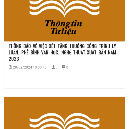
THÔNG BÁO VỀ VIỆC XÉT TẶNG THƯỞNG CÔNG TRÌNH LÝ
LUẬN, PHÊ BÌNH VĂN HỌC, NGHỆ THUẬT XUẤT BẢN NĂM
2023
28/02/2024 10:00:40
.
0
.