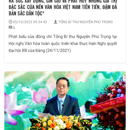
RA SỨC XÂY DỰNG, GÌN GIỮ VÀ PHÁT HUY NHỮNG GIÁ TRỊ
ĐẶC SẮC CỦA NỀN VĂN HÓA VIỆT NAM TIÊN TIẾN, ĐẬM ĐÀ
BẢN SẮC DÂN TỘC*
05/10/2023 09:34:43
TỔNG BÍ THƯ NGUYỄN PHÚ TRỌNG
0
Phát biểu của đồng chí Tổng Bí thư Nguyễn Phú Trọng tại
Hội nghị Văn hóa toàn quốc triển khai thực hiện Nghị quyết
Đại hội XIII của Đảng (24/11/2021).