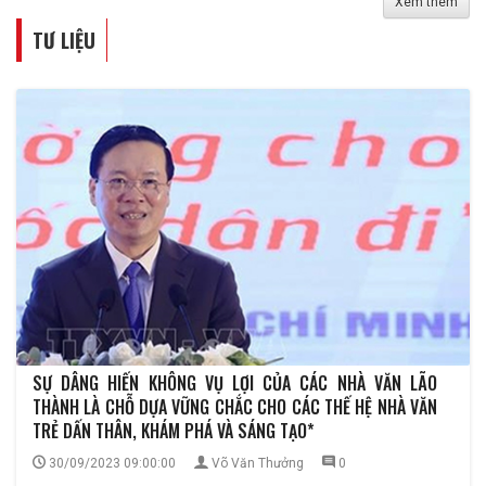
Xem thêm
TƯ LIỆU
SỰ DÂNG HIẾN KHÔNG VỤ LỢI CỦA CÁC NHÀ VĂN LÃO
THÀNH LÀ CHỖ DỰA VỮNG CHẮC CHO CÁC THẾ HỆ NHÀ VĂN
TRẺ DẤN THÂN, KHÁM PHÁ VÀ SÁNG TẠO*
30/09/2023 09:00:00
Võ Văn Thưởng
0