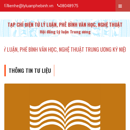
lienhe@lyluanphebinh.vn
08048975
TẠP CHÍ ĐIỆN TỬ LÝ LUẬN, PHÊ BÌNH VĂN HỌC, NGHỆ THUẬT
Hội đồng Lý luận Trung ương
HÊ BÌNH VĂN HỌC, NGHỆ THUẬT TRUNG ƯƠNG KỶ NIỆM 20 NĂM THÀ
THÔNG TIN TƯ LIỆU