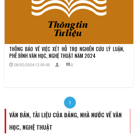
THÔNG BÁO VỀ VIỆC XÉT HỖ TRỢ NGHIÊN CỨU LÝ LUẬN,
PHÊ BÌNH VĂN HỌC, NGHỆ THUẬT NĂM 2024
28/02/2024 12:00:00
.
0
.
1
VĂN BẢN, TÀI LIỆU CỦA ĐẢNG, NHÀ NƯỚC VỀ VĂN
HỌC, NGHỆ THUẬT