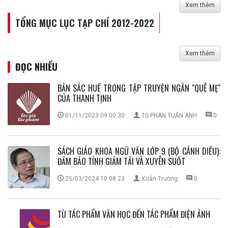
Xem thêm
TỔNG MỤC LỤC TẠP CHÍ 2012-2022
Xem thêm
ĐỌC NHIỀU
BẢN SẮC HUẾ TRONG TẬP TRUYỆN NGẮN ''QUÊ MẸ''
CỦA THANH TỊNH
01/11/2023 09:00:30
TS PHAN TUẤN ANH
0
SÁCH GIÁO KHOA NGỮ VĂN LỚP 9 (BỘ CÁNH DIỀU):
ĐẢM BẢO TÍNH GIẢM TẢI VÀ XUYÊN SUỐT
25/03/2024 10:08:23
Xuân Trường
0
TỪ TÁC PHẨM VĂN HỌC ĐẾN TÁC PHẨM ĐIỆN ẢNH