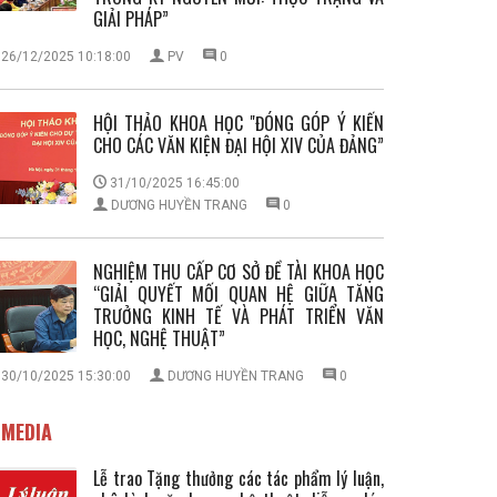
GIẢI PHÁP”
26/12/2025 10:18:00
PV
0
HỘI THẢO KHOA HỌC "ĐÓNG GÓP Ý KIẾN
CHO CÁC VĂN KIỆN ĐẠI HỘI XIV CỦA ĐẢNG”
31/10/2025 16:45:00
DƯƠNG HUYỀN TRANG
0
NGHIỆM THU CẤP CƠ SỞ ĐỀ TÀI KHOA HỌC
“GIẢI QUYẾT MỐI QUAN HỆ GIỮA TĂNG
TRƯỞNG KINH TẾ VÀ PHÁT TRIỂN VĂN
HỌC, NGHỆ THUẬT”
30/10/2025 15:30:00
DƯƠNG HUYỀN TRANG
0
MEDIA
Lễ trao Tặng thưởng các tác phẩm lý luận,