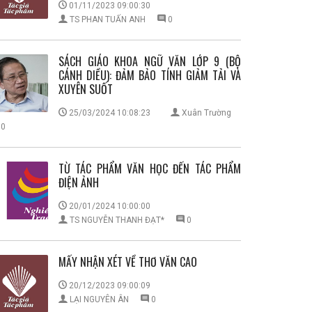
01/11/2023 09:00:30
TS PHAN TUẤN ANH
0
SÁCH GIÁO KHOA NGỮ VĂN LỚP 9 (BỘ
CÁNH DIỀU): ĐẢM BẢO TÍNH GIẢM TẢI VÀ
XUYÊN SUỐT
25/03/2024 10:08:23
Xuân Trường
0
TỪ TÁC PHẨM VĂN HỌC ĐẾN TÁC PHẨM
ĐIỆN ẢNH
20/01/2024 10:00:00
TS NGUYỄN THANH ĐẠT*
0
MẤY NHẬN XÉT VỀ THƠ VĂN CAO
20/12/2023 09:00:09
LẠI NGUYÊN ÂN
0