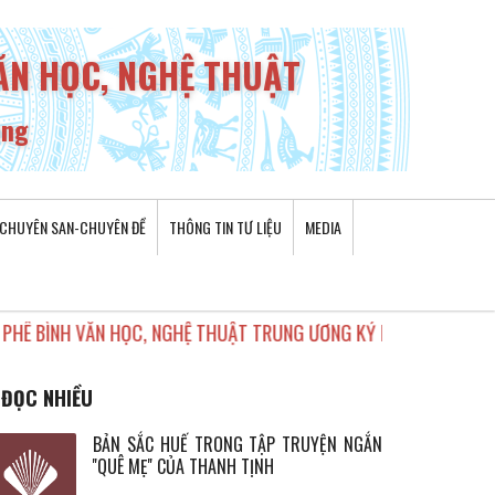
VĂN HỌC, NGHỆ THUẬT
ơng
CHUYÊN SAN-CHUYÊN ĐỀ
THÔNG TIN TƯ LIỆU
MEDIA
NH VĂN HỌC, NGHỆ THUẬT TRUNG ƯƠNG KỶ NIỆM 20 NĂM THÀNH LẬ
ĐỌC NHIỀU
BẢN SẮC HUẾ TRONG TẬP TRUYỆN NGẮN
''QUÊ MẸ'' CỦA THANH TỊNH