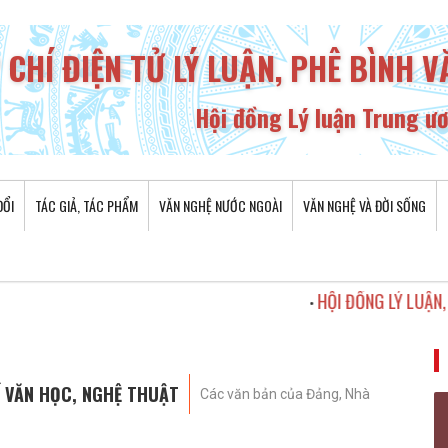
 CHÍ ĐIỆN TỬ LÝ LUẬN, PHÊ BÌNH 
Hội đồng Lý luận Trung ư
ĐỔI
TÁC GIẢ, TÁC PHẨM
VĂN NGHỆ NƯỚC NGOÀI
VĂN NGHỆ VÀ ĐỜI SỐNG
HỘI ĐỒNG LÝ LUẬN, PHÊ BÌ
•
Ề VĂN HỌC, NGHỆ THUẬT
Các văn bản của Đảng, Nhà