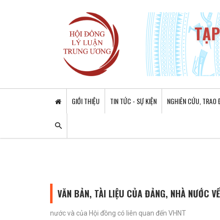
TẠP
GIỚI THIỆU
TIN TỨC - SỰ KIỆN
NGHIÊN CỨU, TRAO 
VĂN BẢN, TÀI LIỆU CỦA ĐẢNG, NHÀ NƯỚC V
nước và của Hội đồng có liên quan đến VHNT