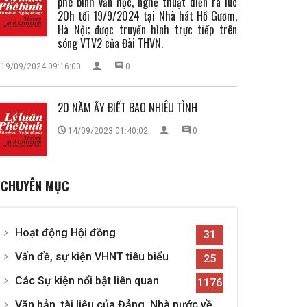
phê bình văn học, nghệ thuật diễn ra lúc
20h tối 19/9/2024 tại Nhà hát Hồ Gươm,
Hà Nội; được truyền hình trực tiếp trên
sóng VTV2 của Đài THVN.
19/09/2024 09:16:00
0
20 NĂM ẤY BIẾT BAO NHIÊU TÌNH
14/09/2023 01:40:02
0
CHUYÊN MỤC
Hoạt động Hội đồng
31
Vấn đề, sự kiện VHNT tiêu biểu
25
Các Sự kiện nổi bật liên quan
1176
Văn bản, tài liệu của Đảng, Nhà nước về