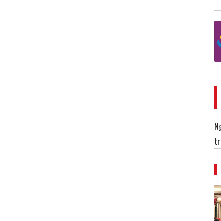
Ng
tr