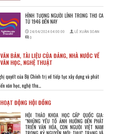
HÌNH TƯỢNG NGƯỜI LÍNH TRONG THƠ CA
TỪ 1946 ĐẾN NAY
24/04/2024 04:00:00
LÊ XUÂN SOAN
0
VĂN BẢN, TÀI LIỆU CỦA ĐẢNG, NHÀ NƯỚC VỀ
VĂN HỌC, NGHỆ THUẬT
hị quyết của Bộ Chính trị về tiếp tục xây dựng và phát
iển văn học, nghệ thu...
HOẠT ĐỘNG HỘI ĐỒNG
HỘI THẢO KHOA HỌC CẤP QUỐC GIA:
“NHỮNG YẾU TỐ ẢNH HƯỞNG ĐẾN PHÁT
TRIỂN VĂN HÓA, CON NGƯỜI VIỆT NAM
TRONG KỶ NGUYÊN MỚI: THỰC TRẠNG VÀ