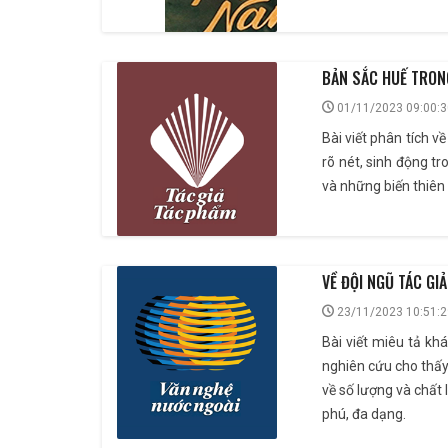
BẢN SẮC HUẾ TRONG
01/11/2023 09:00:3
Bài viết phân tích 
rõ nét, sinh động t
và những biến thiên 
VỀ ĐỘI NGŨ TÁC GI
23/11/2023 10:51:2
Bài viết miêu tả kh
nghiên cứu cho thấy
về số lượng và chất 
phú, đa dạng.