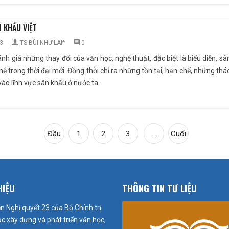
 KHẤU VIỆT
3
TS BÙI NHƯ LAI*
0
đánh giá những thay đổi của văn học, nghệ thuật, đặc biệt là biểu diễn, s
trong thời đại mới. Đồng thời chỉ ra những tồn tại, hạn chế, những thác
ào lĩnh vực sân khấu ở nước ta.
Đầu
1
2
3
...
Cuối
HIỆU
THÔNG TIN TƯ LIỆU
n Nghị quyết 23 của Bộ Chính trị
tục xây dựng và phát triển văn học,