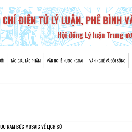
 CHÍ ĐIỆN TỬ LÝ LUẬN, PHÊ BÌNH 
Hội đồng Lý luận Trung ư
ĐỔI
TÁC GIẢ, TÁC PHẨM
VĂN NGHỆ NƯỚC NGOÀI
VĂN NGHỆ VÀ ĐỜI SỐNG
HỘI 
•
ỮU NAM BỨC MOSAIC VỀ LỊCH SỬ