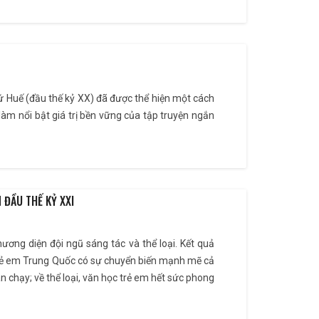
xứ Huế (đầu thế kỷ XX) đã được thể hiện một cách
làm nổi bật giá trị bền vững của tập truyện ngắn
 ĐẦU THẾ KỶ XXI
ương diện đội ngũ sáng tác và thể loại. Kết quả
c trẻ em Trung Quốc có sự chuyển biến mạnh mẽ cả
án chạy; về thể loại, văn học trẻ em hết sức phong