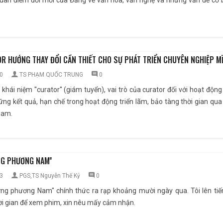
 quan điểm đổi mới của Đảng về văn hóa, văn nghệ và những vấn đề cơ bả
R HƯỚNG THAY ĐỔI CẦN THIẾT CHO SỰ PHÁT TRIỂN CHUYÊN NGHIỆP MĨ
0
TS PHẠM QUỐC TRUNG
0
ề khái niệm ''curator'' (giám tuyển), vai trò của curator đối với hoạt độn
ững kết quả, hạn chế trong hoạt động triển lãm, bảo tàng thời gian qua
 Nam.
NG PHƯƠNG NAM''
3
PGS,TS Nguyễn Thế Kỷ
0
ừng phương Nam" chính thức ra rạp khoảng mười ngày qua. Tôi lên ti
hời gian để xem phim, xin nêu mấy cảm nhận.