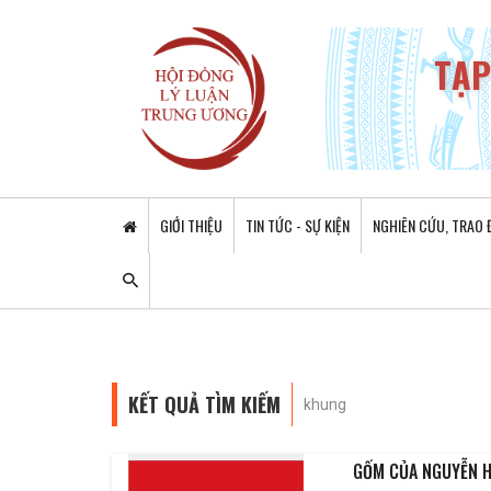
TẠP
GIỚI THIỆU
TIN TỨC - SỰ KIỆN
NGHIÊN CỨU, TRAO 
KẾT QUẢ TÌM KIẾM
khung
GỐM CỦA NGUYỄN H