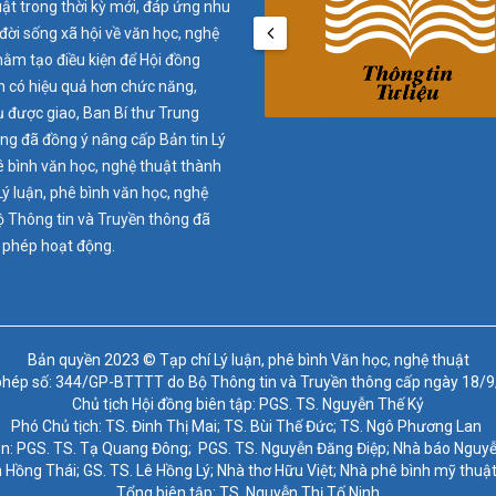
ật trong thời kỳ mới, đáp ứng nhu
đời sống xã hội về văn học, nghệ
hằm tạo điều kiện để Hội đồng
n có hiệu quả hơn chức năng,
 được giao, Ban Bí thư Trung
g đã đồng ý nâng cấp Bản tin Lý
ê bình văn học, nghệ thuật thành
Lý luận, phê bình văn học, nghệ
ộ Thông tin và Truyền thông đã
 phép hoạt động.
Bản quyền 2023 © Tạp chí Lý luận, phê bình Văn học, nghệ thuật
phép số: 344/GP-BTTTT do Bộ Thông tin và Truyền thông cấp ngày 18/
Chủ tịch Hội đồng biên tập: PGS. TS. Nguyễn Thế Kỷ
Phó Chủ tịch: TS. Đinh Thị Mai; TS. Bùi Thế Đức; TS. Ngô Phương Lan
ên: PGS. TS. Tạ Quang Đông; PGS. TS. Nguyễn Đăng Điệp; Nhà báo Nguy
 Hồng Thái; GS. TS. Lê Hồng Lý; Nhà thơ Hữu Việt; Nhà phê bình mỹ th
Tổng biên tập: TS. Nguyễn Thị Tố Ninh