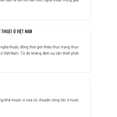
n đặt ra đối với văn học, nghệ thuật trong giai
 THUẬT Ở VIỆT NAM
g nghệ thuật, đồng thời giới thiệu thực trạng thực
 ở Việt Nam. Từ đó khẳng định sự cần thiết phát
ếng khá muộn vì vừa có chuyến công tác ở nước