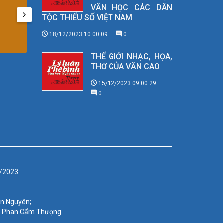
VĂN HỌC CÁC DÂN
TỘC THIỂU SỐ VIỆT NAM
18/12/2023 10:00:09
0
THẾ GIỚI NHẠC, HỌA,
THƠ CỦA VĂN CAO
15/12/2023 09:00:29
0
9/2023
ễn Nguyên;
uật Phan Cẩm Thượng