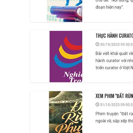
chủ đề: ''Nội dung,
đoạn hiện nay''.
THỰC HÀNH CURATO
30/10/2023 09:30:0
Bài viết khái quát v
hành curator với nh
triển curator ở Việt
XEM PHIM ''ĐẤT RỪ
31/10/2023 09:00:5
Phim truyện "Đất r
ngoài về, sắp xếp t