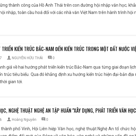
những thành công của Hồ Anh Thái trên con đường hội nhập văn học; kh
hội nhập, toàn cầu hoá đối với các nhà văn Việt Nam trên hành trình hội n
 TRIỂN KIẾN TRÚC BẮC-NAM ĐẾN KIẾN TRÚC TRONG MỘT ĐẤT NƯỚC VI
7
NGUYỄN HỮU THÁI
0
đánh giá về hai hướng phát triển kiến trúc Bắc-Nam qua từng giai đoạn lịc
ến trúc tiêu biểu. Qua đó khẳng định xu hướng kiến trúc hiện đại-bản đị
hời gian tới.
 HỌC, NGHỆ THUẬT NGHỆ AN TẬP HUẤN ''XÂY DỰNG, PHÁT TRIỂN VĂN HỌC
6
Hoàng Nguyên
0
 thành phố Vinh, Hội Liên hiệp Văn học, nghệ thuật Nghệ An tổ chức hộ