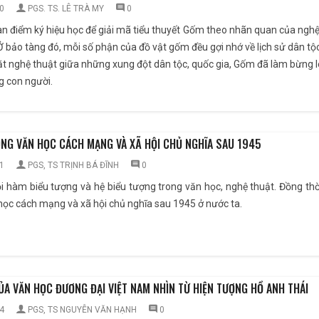
0
PGS. TS. LÊ TRÀ MY
0
uan điểm ký hiệu học để giải mã tiểu thuyết Gốm theo nhãn quan của ngh
 Ở bảo tàng đó, mỗi số phận của đồ vật gốm đều gợi nhớ về lịch sử dân t
ặt nghệ thuật giữa những xung đột dân tộc, quốc gia, Gốm đã làm bừng l
g con người.
ONG VĂN HỌC CÁCH MẠNG VÀ XÃ HỘI CHỦ NGHĨA SAU 1945
1
PGS, TS TRỊNH BÁ ĐĨNH
0
nội hàm biểu tượng và hệ biểu tượng trong văn học, nghệ thuật. Đồng thờ
học cách mạng và xã hội chủ nghĩa sau 1945 ở nước ta.
ỦA VĂN HỌC ĐƯƠNG ĐẠI VIỆT NAM NHÌN TỪ HIỆN TƯỢNG HỒ ANH THÁI
4
PGS, TS NGUYỄN VĂN HẠNH
0