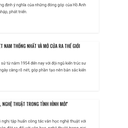
ẳng định ý nghĩa của những đóng góp của Hồ Anh
hập, phát triển.
ỆT NAM THỐNG NHẤT VÀ MỞ CỬA RA THẾ GIỚI
h sử từ năm 1954 đến nay với đội ngũ kiến trúc sư
a ngày càng rõ nét, góp phần tạo nên bản sắc kiến
, NGHỆ THUẬT TRONG TÌNH HÌNH MỚI''
i nghị tập huấn công tác văn học nghệ thuật với