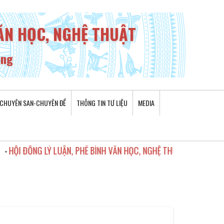
VĂN HỌC, NGHỆ THUẬT
ơng
CHUYÊN SAN-CHUYÊN ĐỀ
THÔNG TIN TƯ LIỆU
MEDIA
ĐỒNG LÝ LUẬN, PHÊ BÌNH VĂN HỌC, NGHỆ THUẬT TRUNG ƯƠNG KỶ