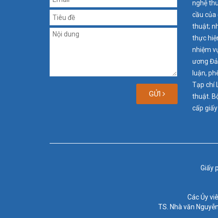
nghệ thu
cầu của 
thuật; n
thực hiệ
nhiệm vụ
ương Đản
luận, ph
Tạp chí 
GỬI
thuật. B
cấp giấy
Giấy 
Các Ủy vi
TS. Nhà văn Nguyễn