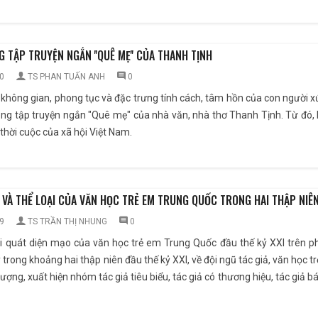
 TẬP TRUYỆN NGẮN ''QUÊ MẸ'' CỦA THANH TỊNH
0
TS PHAN TUẤN ANH
0
về không gian, phong tục và đặc trưng tính cách, tâm hồn của con người 
rong tập truyện ngắn "Quê mẹ" của nhà văn, nhà thơ Thanh Tịnh. Từ đó, 
thời cuộc của xã hội Việt Nam.
Ả VÀ THỂ LOẠI CỦA VĂN HỌC TRẺ EM TRUNG QUỐC TRONG HAI THẬP NIÊN
9
TS TRẦN THỊ NHUNG
0
ái quát diện mạo của văn học trẻ em Trung Quốc đầu thế kỷ XXI trên ph
 trong khoảng hai thập niên đầu thế kỷ XXI, về đội ngũ tác giả, văn họ
lượng, xuất hiện nhóm tác giả tiêu biểu, tác giả có thương hiệu, tác giả b