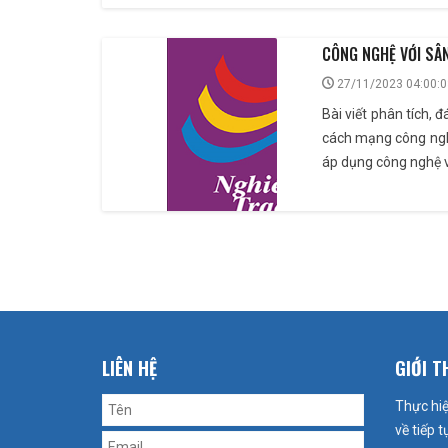
CÔNG NGHỆ VỚI SÂN
27/11/2023 04:00:0
Bài viết phân tích, 
cách mạng công nghệ 
áp dụng công nghệ v
LIÊN HỆ
GIỚI T
Thực hiệ
về tiếp 