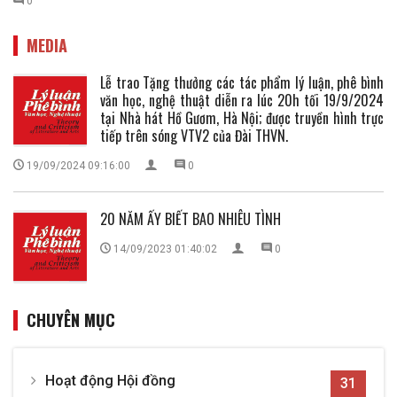
0
MEDIA
Lễ trao Tặng thưởng các tác phẩm lý luận, phê bình
văn học, nghệ thuật diễn ra lúc 20h tối 19/9/2024
tại Nhà hát Hồ Gươm, Hà Nội; được truyền hình trực
tiếp trên sóng VTV2 của Đài THVN.
19/09/2024 09:16:00
0
20 NĂM ẤY BIẾT BAO NHIÊU TÌNH
14/09/2023 01:40:02
0
CHUYÊN MỤC
Hoạt động Hội đồng
31