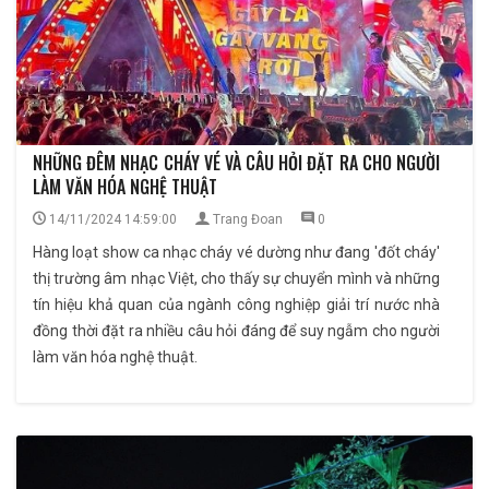
NHỮNG ĐÊM NHẠC CHÁY VÉ VÀ CÂU HỎI ĐẶT RA CHO NGƯỜI
LÀM VĂN HÓA NGHỆ THUẬT
14/11/2024 14:59:00
Trang Đoan
0
Hàng loạt show ca nhạc cháy vé dường như đang 'đốt cháy'
thị trường âm nhạc Việt, cho thấy sự chuyển mình và những
tín hiệu khả quan của ngành công nghiệp giải trí nước nhà
đồng thời đặt ra nhiều câu hỏi đáng để suy ngẫm cho người
làm văn hóa nghệ thuật.