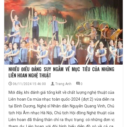
NHIỀU ĐIỀU ĐÁNG SUY NGẪM VỀ MỤC TIÊU CỦA NHỮNG
LIÊN HOAN NGHỆ THUẬT
06/11/2024 15:46:00
Trang Anh
0
Mới đây, khi đánh giá tổng kết về chất lượng nghệ thuật của
Liên hoan Ca múa nhạc toàn quốc-2024 (đợt 2) vừa diễn ra
tại Bình Dương, Nghệ sĩ Nhân dân Nguyễn Quang Vinh, Chủ
tịch Hội Âm nhạc Hà Nội, Chủ tịch Hội đồng Nghệ thuật của
Liên hoan đã thẳng thắn chỉ ra thực trạng: có những đơn vị
tham dự Liên hoan với đội hình biểu diễn đồ sộ về cả ca,