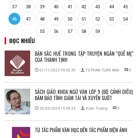
37
38
39
40
41
42
43
44
45
46
47
48
49
50
51
52
53
54
55
56
57
58
59
ĐỌC NHIỀU
BẢN SẮC HUẾ TRONG TẬP TRUYỆN NGẮN ''QUÊ MẸ''
CỦA THANH TỊNH
01/11/2023 09:00:30
TS PHAN TUẤN ANH
0
SÁCH GIÁO KHOA NGỮ VĂN LỚP 9 (BỘ CÁNH DIỀU):
ĐẢM BẢO TÍNH GIẢM TẢI VÀ XUYÊN SUỐT
25/03/2024 10:08:23
Xuân Trường
0
TỪ TÁC PHẨM VĂN HỌC ĐẾN TÁC PHẨM ĐIỆN ẢNH