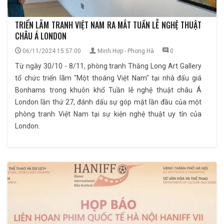
TRIỂN LÃM TRANH VIỆT NAM RA MẮT TUẦN LỄ NGHỆ THUẬT
CHÂU Á LONDON
06/11/2024 15:57:00
Minh Hợp - Phong Hà
0
Từ ngày 30/10 - 8/11, phòng tranh Thăng Long Art Gallery
tổ chức triển lãm "Một thoáng Việt Nam" tại nhà đấu giá
Bonhams trong khuôn khổ Tuần lễ nghệ thuật châu Á
London lần thứ 27, đánh dấu sự góp mặt lần đầu của một
phòng tranh Việt Nam tại sự kiện nghệ thuật uy tín của
London.