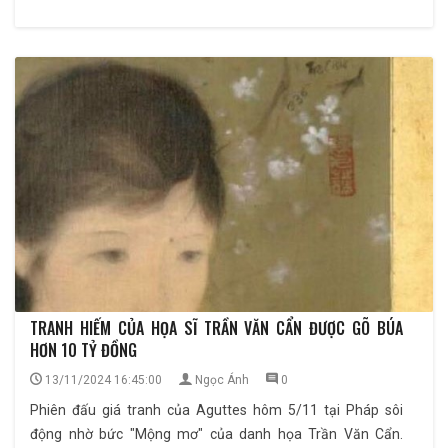
TRANH HIẾM CỦA HỌA SĨ TRẦN VĂN CẨN ĐƯỢC GÕ BÚA
HƠN 10 TỶ ĐỒNG
13/11/2024 16:45:00
Ngọc Ánh
0
Phiên đấu giá tranh của Aguttes hôm 5/11 tại Pháp sôi
động nhờ bức "Mộng mơ" của danh họa Trần Văn Cẩn.