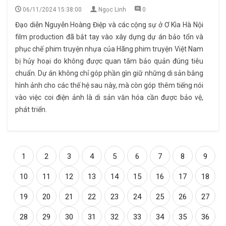
06/11/2024 15:38:00
Ngọc Linh
0
Đạo diễn Nguyễn Hoàng Điệp và các cộng sự ở Ơ Kìa Hà Nội
film production đã bắt tay vào xây dựng dự án bảo tổn và
phục chế phim truyện nhựa của Hãng phim truyện Việt Nam
bị hủy hoại do không được quan tâm bảo quản đúng tiêu
chuẩn. Dự án không chỉ góp phần gìn giữ những di sản bằng
hình ảnh cho các thế hệ sau này, mà còn góp thêm tiếng nói
vào việc coi điện ảnh là di sản văn hóa cần được bảo vệ,
phát triển.
1
2
3
4
5
6
7
8
9
10
11
12
13
14
15
16
17
18
19
20
21
22
23
24
25
26
27
28
29
30
31
32
33
34
35
36