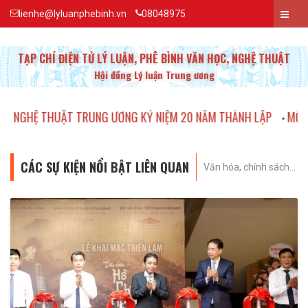
lienhe@lyluanphebinh.vn
08048975
TẠP CHÍ ĐIỆN TỬ LÝ LUẬN, PHÊ BÌNH VĂN HỌC, NGHỆ THUẬT
Hội đồng Lý luận Trung ương
G ƯƠNG KỶ NIỆM 20 NĂM THÀNH LẬP
MỘT SỐ HÌNH ẢNH VỀ LỄ K
•
CÁC SỰ KIỆN NỔI BẬT LIÊN QUAN
Văn hóa, chính sách...