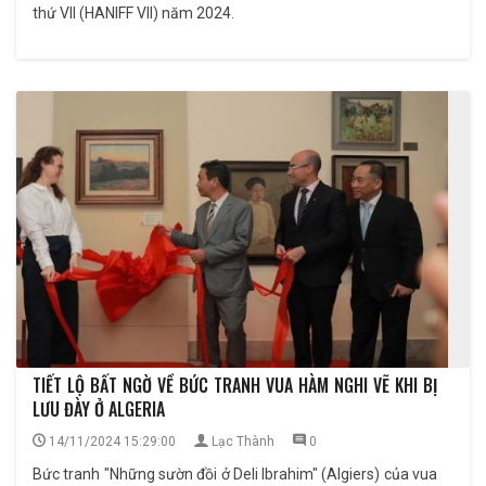
thứ VII (HANIFF VII) năm 2024.
TIẾT LỘ BẤT NGỜ VỀ BỨC TRANH VUA HÀM NGHI VẼ KHI BỊ
LƯU ĐÀY Ở ALGERIA
14/11/2024 15:29:00
Lạc Thành
0
Bức tranh "Những sườn đồi ở Deli Ibrahim" (Algiers) của vua