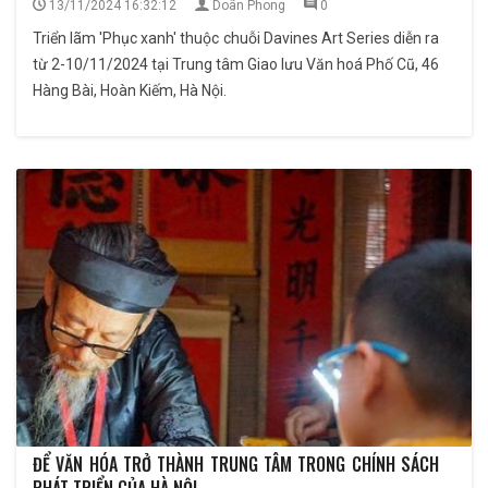
13/11/2024 16:32:12
Doãn Phong
0
Triển lãm 'Phục xanh' thuộc chuỗi Davines Art Series diễn ra
từ 2-10/11/2024 tại Trung tâm Giao lưu Văn hoá Phố Cũ, 46
Hàng Bài, Hoàn Kiếm, Hà Nội.
ĐỂ VĂN HÓA TRỞ THÀNH TRUNG TÂM TRONG CHÍNH SÁCH
PHÁT TRIỂN CỦA HÀ NỘI