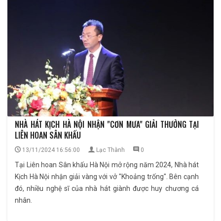
NHÀ HÁT KỊCH HÀ NỘI NHẬN "CƠN MƯA" GIẢI THƯỞNG TẠI
LIÊN HOAN SÂN KHẤU
13/11/2024 16:56:00
Lạc Thành
0
Tại Liên hoan Sân khấu Hà Nội mở rộng năm 2024, Nhà hát
Kịch Hà Nội nhận giải vàng với vở "Khoảng trống". Bên cạnh
đó, nhiều nghệ sĩ của nhà hát giành được huy chương cá
nhân.