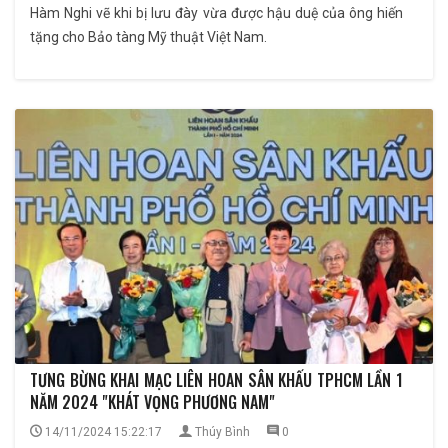
Hàm Nghi vẽ khi bị lưu đày vừa được hậu duệ của ông hiến
tặng cho Bảo tàng Mỹ thuật Việt Nam.
TƯNG BỪNG KHAI MẠC LIÊN HOAN SÂN KHẤU TPHCM LẦN 1
NĂM 2024 "KHÁT VỌNG PHƯƠNG NAM"
14/11/2024 15:22:17
Thúy Bình
0