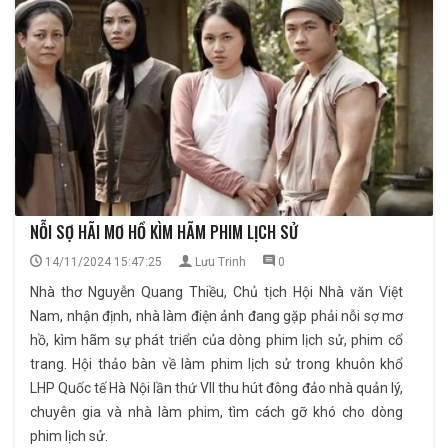
NỖI SỢ HÃI MƠ HỒ KÌM HÃM PHIM LỊCH SỬ
14/11/2024 15:47:25
Lưu Trinh
0
Nhà thơ Nguyễn Quang Thiều, Chủ tịch Hội Nhà văn Việt
Nam, nhận định, nhà làm điện ảnh đang gặp phải nỗi sợ mơ
hồ, kìm hãm sự phát triển của dòng phim lịch sử, phim cổ
trang. Hội thảo bàn về làm phim lịch sử trong khuôn khổ
LHP Quốc tế Hà Nội lần thứ VII thu hút đông đảo nhà quản lý,
chuyên gia và nhà làm phim, tìm cách gỡ khó cho dòng
phim lịch sử.