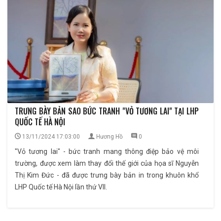
TRƯNG BÀY BẢN SAO BỨC TRANH "VỎ TƯƠNG LAI" TẠI LHP
QUỐC TẾ HÀ NỘI
13/11/2024 17:03:00
Hương Hồ
0
"Vỏ tương lai" - bức tranh mang thông điệp bảo vệ môi
trường, được xem làm thay đổi thế giới của họa sĩ Nguyễn
Thị Kim Đức - đã được trưng bày bản in trong khuôn khổ
LHP Quốc tế Hà Nội lần thứ VII.