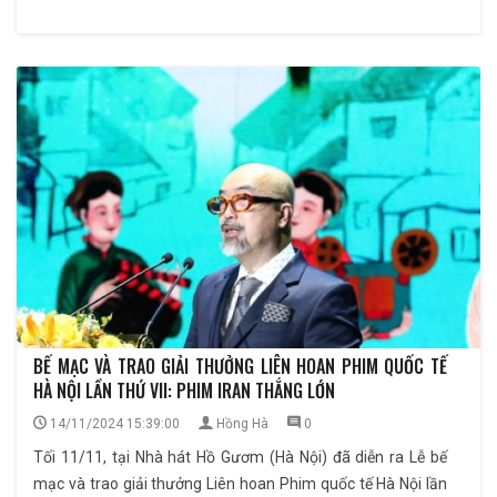
BẾ MẠC VÀ TRAO GIẢI THƯỞNG LIÊN HOAN PHIM QUỐC TẾ
HÀ NỘI LẦN THỨ VII: PHIM IRAN THẮNG LỚN
14/11/2024 15:39:00
Hồng Hà
0
Tối 11/11, tại Nhà hát Hồ Gươm (Hà Nội) đã diễn ra Lễ bế
mạc và trao giải thưởng Liên hoan Phim quốc tế Hà Nội lần