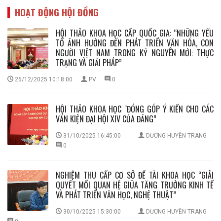
HOẠT ĐỘNG HỘI ĐỒNG
HỘI THẢO KHOA HỌC CẤP QUỐC GIA: “NHỮNG YẾU
TỐ ẢNH HƯỞNG ĐẾN PHÁT TRIỂN VĂN HÓA, CON
NGƯỜI VIỆT NAM TRONG KỶ NGUYÊN MỚI: THỰC
TRẠNG VÀ GIẢI PHÁP”
26/12/2025 10:18:00
PV
0
HỘI THẢO KHOA HỌC "ĐÓNG GÓP Ý KIẾN CHO CÁC
VĂN KIỆN ĐẠI HỘI XIV CỦA ĐẢNG”
31/10/2025 16:45:00
DƯƠNG HUYỀN TRANG
0
NGHIỆM THU CẤP CƠ SỞ ĐỀ TÀI KHOA HỌC “GIẢI
QUYẾT MỐI QUAN HỆ GIỮA TĂNG TRƯỞNG KINH TẾ
VÀ PHÁT TRIỂN VĂN HỌC, NGHỆ THUẬT”
30/10/2025 15:30:00
DƯƠNG HUYỀN TRANG