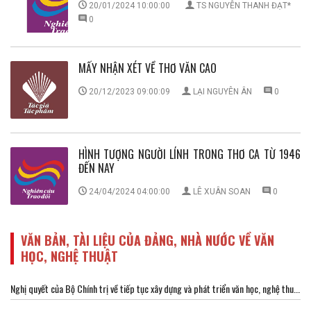
20/01/2024 10:00:00
TS NGUYỄN THANH ĐẠT*
0
MẤY NHẬN XÉT VỀ THƠ VĂN CAO
20/12/2023 09:00:09
LẠI NGUYÊN ÂN
0
HÌNH TƯỢNG NGƯỜI LÍNH TRONG THƠ CA TỪ 1946
ĐẾN NAY
24/04/2024 04:00:00
LÊ XUÂN SOAN
0
VĂN BẢN, TÀI LIỆU CỦA ĐẢNG, NHÀ NƯỚC VỀ VĂN
HỌC, NGHỆ THUẬT
Nghị quyết của Bộ Chính trị về tiếp tục xây dựng và phát triển văn học, nghệ thu...