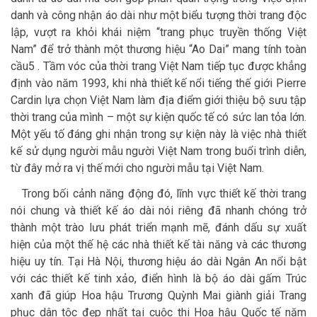
danh và công nhận áo dài như một biểu tượng thời trang độc
lập, vượt ra khỏi khái niệm “trang phục truyền thống Việt
Nam” để trở thành một thương hiệu “Ao Dai” mang tính toàn
cầu5 . Tầm vóc của thời trang Việt Nam tiếp tục được khẳng
định vào năm 1993, khi nhà thiết kế nổi tiếng thế giới Pierre
Cardin lựa chọn Việt Nam làm địa điểm giới thiệu bộ sưu tập
thời trang của mình – một sự kiện quốc tế có sức lan tỏa lớn.
Một yếu tố đáng ghi nhận trong sự kiện này là việc nhà thiết
kế sử dụng người mẫu người Việt Nam trong buổi trình diễn,
từ đây mở ra vị thế mới cho người mẫu tại Việt Nam.
Trong bối cảnh năng động đó, lĩnh vực thiết kế thời trang
nói chung và thiết kế áo dài nói riêng đã nhanh chóng trở
thành một trào lưu phát triển mạnh mẽ, đánh dấu sự xuất
hiện của một thế hệ các nhà thiết kế tài năng và các thương
hiệu uy tín. Tại Hà Nội, thương hiệu áo dài Ngân An nổi bật
với các thiết kế tinh xảo, điển hình là bộ áo dài gấm Trúc
xanh đã giúp Hoa hậu Trương Quỳnh Mai giành giải Trang
phục dân tộc đẹp nhất tại cuộc thi Hoa hậu Quốc tế năm