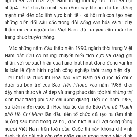
người và văn hoá Việt Nam trong thời kỳ đổi mới và hội
nhập4 . Sự chuyển mình sâu rộng này không chỉ tác động
mạnh mẽ đến các lĩnh vực kinh tế - xã hội mà còn tạo nên
những biến đổi sâu sắc trong đời sống văn hóa và tư duy
thẩm mĩ của người dân Việt Nam, đặt ra yêu cầu mới cho
trang phục truyền thống.
Vào những năm đầu thập niên 1990, ngành thời trang Việt
Nam bắt đầu có những chuyển biến tích cực và đáng ghi
nhận, với sự xuất hiện của hàng loạt hoạt động đóng vai trò
là bản lề định hình ngành công nghiệp thời trang hiện đại.
Tiêu biểu là cuộc thi Hoa hậu Việt Nam đã được tổ chức
dưới sự bảo trợ của Báo
Tiền Phong
vào năm 1988 khơi
dậy nhận thức về vẻ đẹp và trang phục dân tộc khi những thí
sinh mặc trang phục áo dài đăng quang. Tiếp đó, năm 1989,
sự kiện ra đời cuộc thi Hoa hậu áo dài do Báo
Phụ nữ Thành
phố Hồ Chí Minh
lần đầu tiên tổ chức đã tạo ra tầm ảnh
hưởng sâu rộng trong xã hội, đặc biệt là đối với cộng đồng
người Việt Nam trên toàn cầu. Cuộc thi này không chỉ vinh
danh tà áo dài mà còn góp phần quan trọng trong việc định