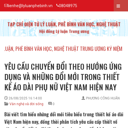
lienhe@lyluanphebinh.vn
08048975
TẠP CHÍ ĐIỆN TỬ LÝ LUẬN, PHÊ BÌNH VĂN HỌC, NGHỆ THUẬT
Hội đồng Lý luận Trung ương
 PHÊ BÌNH VĂN HỌC, NGHỆ THUẬT TRUNG ƯƠNG KỶ NIỆM 20 NĂM T
YÊU CẦU CHUYỂN ĐỔI THEO HƯỚNG ỨNG
DỤNG VÀ NHỮNG ĐỔI MỚI TRONG THIẾT
KẾ ÁO DÀI PHỤ NỮ VIỆT NAM HIỆN NAY
26/08/2025 16:14:00
PHƯƠNG CÔNG HUẤN
Văn nghệ và đời sống
0
Bài viết tìm hiểu những đổi mới tiêu biểu trong thiết kế áo dài
Việt Nam hiện nay, đồng thời phân tích yêu cầu cấp thiết về