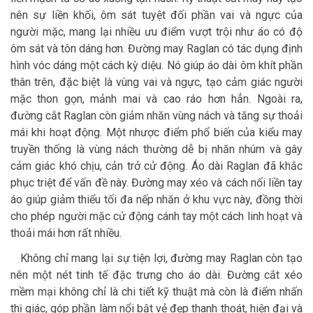
nên sự liền khối, ôm sát tuyệt đối phần vai và ngực của
người mặc, mang lại nhiều ưu điểm vượt trội như áo có độ
ôm sát và tôn dáng hơn. Đường may Raglan có tác dụng định
hình vóc dáng một cách kỳ diệu. Nó giúp áo dài ôm khít phần
thân trên, đặc biệt là vùng vai và ngực, tạo cảm giác người
mặc thon gọn, mảnh mai và cao ráo hơn hẳn. Ngoài ra,
đường cắt Raglan còn giảm nhăn vùng nách và tăng sự thoải
mái khi hoạt động. Một nhược điểm phổ biến của kiểu may
truyền thống là vùng nách thường dễ bị nhăn nhúm và gây
cảm giác khó chịu, cản trở cử động. Áo dài Raglan đã khắc
phục triệt để vấn đề này. Đường may xéo và cách nối liền tay
áo giúp giảm thiểu tối đa nếp nhăn ở khu vực này, đồng thời
cho phép người mặc cử động cánh tay một cách linh hoạt và
thoải mái hơn rất nhiều.
Không chỉ mang lại sự tiện lợi, đường may Raglan còn tạo
nên một nét tinh tế đặc trưng cho áo dài. Đường cắt xéo
mềm mại không chỉ là chi tiết kỹ thuật mà còn là điểm nhấn
thị giác, góp phần làm nổi bật vẻ đẹp thanh thoát, hiện đại và