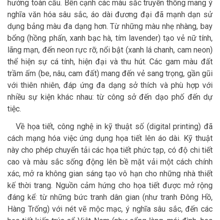
hướng toàn cầu. Bên cạnh các màu sắc truyền thống mang ý
nghĩa văn hóa sâu sắc, áo dài đương đại đã mạnh dạn sử
dụng bảng màu đa dạng hơn. Từ những màu nhẹ nhàng, bay
bổng (hồng phấn, xanh bạc hà, tím lavender) tạo vẻ nữ tính,
lãng mạn, đến neon rực rỡ, nổi bật (xanh lá chanh, cam neon)
thể hiện sự cá tính, hiện đại và thu hút. Các gam màu đất
trầm ấm (be, nâu, cam đất) mang đến vẻ sang trọng, gần gũi
với thiên nhiên, đáp ứng đa dạng sở thích và phù hợp với
nhiều sự kiện khác nhau: từ công sở đến dạo phố đến dự
tiệc.
Về họa tiết, công nghệ in kỹ thuật số (digital printing) đã
cách mạng hóa việc ứng dụng họa tiết lên áo dài. Kỹ thuật
này cho phép chuyển tải các họa tiết phức tạp, có độ chi tiết
cao và màu sắc sống động lên bề mặt vải một cách chính
xác, mở ra không gian sáng tạo vô hạn cho những nhà thiết
kế thời trang. Nguồn cảm hứng cho họa tiết được mở rộng
đáng kể: từ những bức tranh dân gian (như tranh Đông Hồ,
Hàng Trống) với nét vẽ mộc mạc, ý nghĩa sâu sắc, đến các