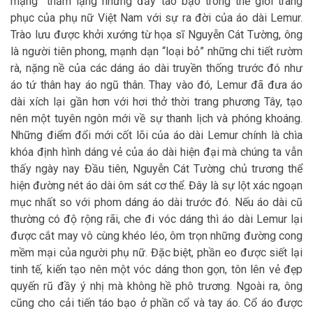
mạng” thầm lặng nhưng đầy táo bạo trong thế giới trang
phục của phụ nữ Việt Nam với sự ra đời của áo dài Lemur.
Trào lưu được khởi xướng từ họa sĩ Nguyễn Cát Tường, ông
là người tiên phong, mạnh dạn “loại bỏ” những chi tiết rườm
rà, nặng nề của các dáng áo dài truyền thống trước đó như
áo tứ thân hay áo ngũ thân. Thay vào đó, Lemur đã đưa áo
dài xích lại gần hơn với hơi thở thời trang phương Tây, tạo
nên một tuyên ngôn mới về sự thanh lịch và phóng khoáng.
Những điểm đổi mới cốt lõi của áo dài Lemur chính là chìa
khóa định hình dáng vẻ của áo dài hiện đại mà chúng ta vẫn
thấy ngày nay Đầu tiên, Nguyễn Cát Tường chủ trương thể
hiện đường nét áo dài ôm sát cơ thể. Đây là sự lột xác ngoạn
mục nhất so với phom dáng áo dài trước đó. Nếu áo dài cũ
thường có độ rộng rãi, che đi vóc dáng thì áo dài Lemur lại
được cắt may vô cùng khéo léo, ôm trọn những đường cong
mềm mại của người phụ nữ. Đặc biệt, phần eo được siết lại
tinh tế, kiến tạo nên một vóc dáng thon gọn, tôn lên vẻ đẹp
quyến rũ đầy ý nhị mà không hề phô trương. Ngoài ra, ông
cũng cho cải tiến táo bạo ở phần cổ và tay áo. Cổ áo được