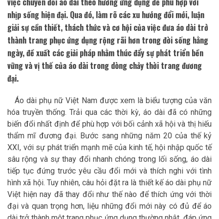
việc chuyển đổi áo dài theo hướng ứng dụng để phù hợp với
nhịp sống hiện đại. Qua đó, làm rõ các xu hướng đổi mới, luận
giải sự cần thiết, thách thức và cơ hội của việc đưa áo dài trở
thành trang phục ứng dụng rộng rãi hơn trong đời sống hằng
ngày, đề xuất các giải pháp nhằm thúc đẩy sự phát triển bền
vững và vị thế của áo dài trong dòng chảy thời trang đương
đại.
Áo dài phụ nữ Việt Nam được xem là biểu tượng của văn
hóa truyền thống. Trải qua các thời kỳ, áo dài đã có những
biến đổi nhất định để phù hợp với bối cảnh xã hội và thị hiếu
thẩm mĩ đương đại. Bước sang những năm 20 của thế kỷ
XXI, với sự phát triển mạnh mẽ của kinh tế, hội nhập quốc tế
sâu rộng và sự thay đổi nhanh chóng trong lối sống, áo dài
tiếp tục đứng trước yêu cầu đổi mới và thích nghi với tình
hình xã hội. Tuy nhiên, câu hỏi đặt ra là thiết kế áo dài phụ nữ
Việt hiện nay đã thay đổi như thế nào để thích ứng với thời
đại và quan trọng hơn, liệu những đổi mới này có đủ để áo
dài trở thành một trang phục ứng dụng thường nhật, đáp ứng