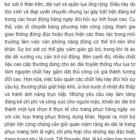
bó sát ở thân trên, dài vạt và quần lụa ống rộng. Điều này dù
tôn vinh vẻ đẹp uyển chuyển nhưng lại gây bất tiện đáng kể
trong các hoạt động hằng ngày đòi hỏi sự linh hoạt cao. Cụ
thể, việc di chuyển bằng phương tiện công cộng, tham gia
giao thông đông đúc hoặc thực hiện các thao tác trong môi
trường làm việc văn phòng năng động có thể trở nên khó
khăn. Sự bó sát có thể gây cảm giác gò bó, trong khi tà áo
dài dễ vướng víu, cản trở cử động. Bên cạnh đó, nhiều chất
liệu cao cấp thường dùng cho áo dài truyền thống như lụa tơ
tằm nguyên chất hay gấm dệt thủ công có giá thành tương
đối cao. Hơn nữa, việc bảo quản các chất liệu này đòi hỏi sự
cầu kỳ, thường phải giặt hấp khô, ủi hơi nước ở nhiệt độ thấp
và tránh ánh nắng trực tiếp. Những yêu cầu này làm tăng
đáng kể chi phí và công sức cho người mặc, khiến áo dài trở
thành một lựa chọn ít thực tế cho trang phục hằng ngày so
với các loại trang phục thông dụng khác. Ngoài ra, một bộ
phận lớn công chúng vẫn giữ quan niệm rằng áo dài là trang
phục mang tính lễ nghi, chỉ phù hợp cho những dịp đặc biệt,
trang trọng như lễ cưới, Tết Nguyên đán, lễ kỷ niệm hay trong