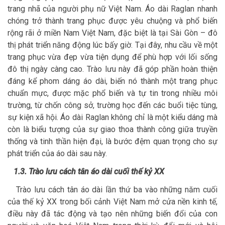
trang nhã của người phụ nữ Việt Nam. Áo dài Raglan nhanh
chóng trở thành trang phục được yêu chuộng và phổ biến
rộng rãi ở miền Nam Việt Nam, đặc biệt là tại Sài Gòn – đô
thị phát triển năng động lúc bấy giờ. Tại đây, nhu cầu về một
trang phục vừa đẹp vừa tiện dụng để phù hợp với lối sống
đô thị ngày càng cao. Trào lưu này đã góp phần hoàn thiện
đáng kể phom dáng áo dài, biến nó thành một trang phục
chuẩn mực, được mặc phổ biến và tự tin trong nhiều môi
trường, từ chốn công sở, trường học đến các buổi tiệc tùng,
sự kiện xã hội. Áo dài Raglan không chỉ là một kiểu dáng mà
còn là biểu tượng của sự giao thoa thành công giữa truyền
thống và tinh thần hiện đại, là bước đệm quan trọng cho sự
phát triển của áo dài sau này.
1.3. Trào lưu cách tân áo dài cuối thế kỷ XX
Trào lưu cách tân áo dài lần thứ ba vào những năm cuối
của thế kỷ XX trong bối cảnh Việt Nam mở cửa nền kinh tế,
điều này đã tác động và tạo nên những biến đổi của con