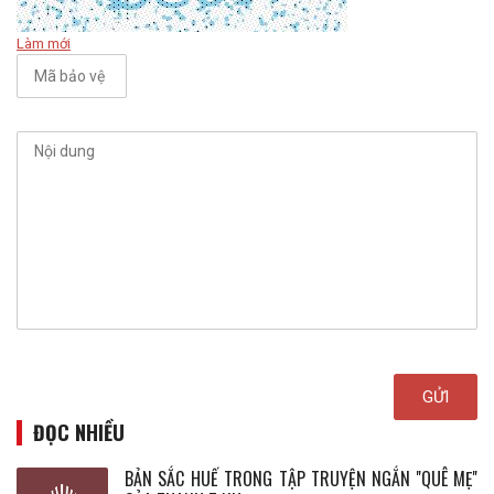
Làm mới
ĐỌC NHIỀU
BẢN SẮC HUẾ TRONG TẬP TRUYỆN NGẮN ''QUÊ MẸ''