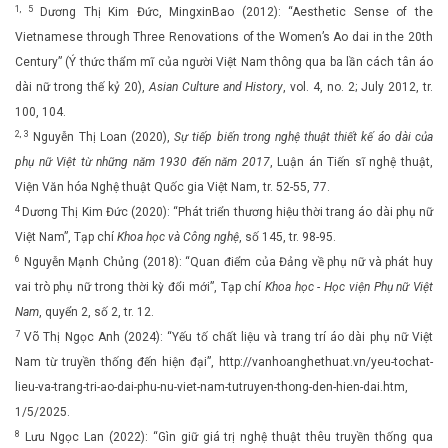
1, 5
Dương Thị Kim Đức, MingxinBao (2012): “Aesthetic Sense of the
Vietnamese through Three Renovations of the Women’s Ao dai in the 20th
Century” (Ý thức thẩm mĩ của người Việt Nam thông qua ba lần cách tân áo
dài nữ trong thế kỷ 20),
Asian Culture and History
, vol. 4, no. 2; July 2012, tr.
100, 104.
2, 3
Nguyễn Thị Loan (2020),
Sự tiếp biến trong nghệ thuật thiết kế áo dài của
phụ nữ Việt từ những năm 1930 đến năm 2017
, Luận án Tiến sĩ nghệ thuật,
Viện Văn hóa Nghệ thuật Quốc gia Việt Nam, tr. 52-55, 77.
4
Dương Thị Kim Đức (2020): “Phát triển thương hiệu thời trang áo dài phụ nữ
Việt Nam”, Tạp chí
Khoa học và Công nghệ
, số 145, tr. 98-95.
6
Nguyễn Mạnh Chủng (2018): “Quan điểm của Đảng về phụ nữ và phát huy
vai trò phụ nữ trong thời kỳ đổi mới”, Tạp chí
Khoa học - Học viện Phụ nữ Việt
Nam
, quyển 2, số 2, tr. 12.
7
Võ Thị Ngọc Anh (2024): “Yếu tố chất liệu và trang trí áo dài phụ nữ Việt
Nam từ truyền thống đến hiện đại”, http://vanhoanghethuat.vn/yeu-tochat-
lieu-va-trang-tri-ao-dai-phu-nu-viet-nam-tutruyen-thong-den-hien-dai.htm,
1/5/2025.
8
Lưu Ngọc Lan (2022): “Gìn giữ giá trị nghệ thuật thêu truyền thống qua