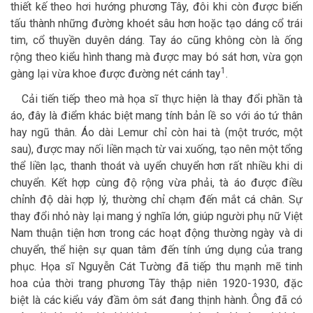
thiết kế theo hơi hướng phương Tây, đôi khi còn được biến
tấu thành những đường khoét sâu hơn hoặc tạo dáng cổ trái
tim, cổ thuyền duyên dáng. Tay áo cũng không còn là ống
rộng theo kiểu hình thang mà được may bó sát hơn, vừa gọn
1
gàng lại vừa khoe được đường nét cánh tay
.
Cải tiến tiếp theo mà họa sĩ thực hiện là thay đổi phần tà
áo, đây là điểm khác biệt mang tính bản lề so với áo tứ thân
hay ngũ thân. Áo dài Lemur chỉ còn hai tà (một trước, một
sau), được may nối liền mạch từ vai xuống, tạo nên một tổng
thể liền lạc, thanh thoát và uyển chuyển hơn rất nhiều khi di
chuyển. Kết hợp cùng độ rộng vừa phải, tà áo được điều
chỉnh độ dài hợp lý, thường chỉ chạm đến mắt cá chân. Sự
thay đổi nhỏ này lại mang ý nghĩa lớn, giúp người phụ nữ Việt
Nam thuận tiện hơn trong các hoạt động thường ngày và di
chuyển, thể hiện sự quan tâm đến tính ứng dụng của trang
phục. Họa sĩ Nguyễn Cát Tường đã tiếp thu mạnh mẽ tinh
hoa của thời trang phương Tây thập niên 1920-1930, đặc
biệt là các kiểu váy đầm ôm sát đang thịnh hành. Ông đã có