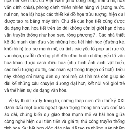
họa tiết kiến trúc cổ Việt Nam (như cổng làng, mái đình, hoa
văn đình chùa), phong cảnh thiên nhiên hùng vĩ (sông nước,
núi non, hoa lá) hoặc các thiết kế đồ họa trừu tượng, hiện đại
được tạo ra bằng máy tính. Chủ đề của họa tiết cũng được
đa dạng hơn, họa tiết trên áo dài không còn bị giới hạn ở hoa
văn truyền thống như hoa sen, rồng phượng7 . Các nhà thiết
kế đã mạnh dạn đưa vào những họa tiết hình học (đường kẻ,
khối hình) tạo sự mạnh mẽ, cá tính; các yếu tố pop-art rực rỡ,
vui nhộn; graffiti đường phố độc đáo hoặc những yếu tố văn
hóa khác được cách điệu hóa (như hình ảnh sinh vật biển,
các biểu tượng đô thị, các nhân vật trong truyện cổ tích). Điều
này không chỉ mang đến sự mới mẻ, cá tính mà còn giúp áo
dài kể những câu chuyện đương đại hơn, kết nối với giới trẻ
và thể hiện sự đa dạng văn hóa.
Về kỹ thuật xử lý trang trí, những thập niên đầu thế kỷ XXI
đánh dấu một bước ngoặt quan trọng trong lĩnh vực chế tác
áo dài, chứng kiến sự giao thoa mạnh mẽ và hài hòa giữa
công nghệ hiện đại tiên tiến và giá trị thủ công truyền thống
tinh hoa. Sự kết hợp độc đáo này đã tạo ra những sản phẩm