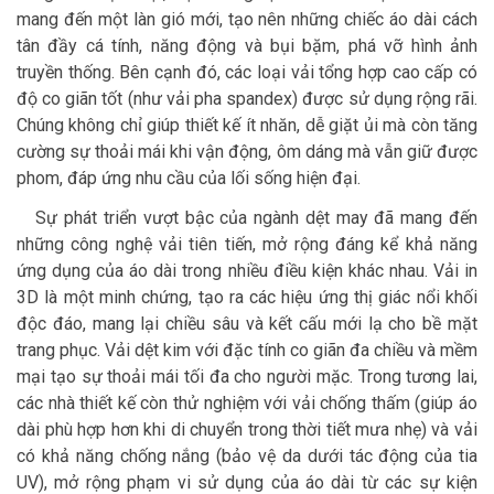
mang đến một làn gió mới, tạo nên những chiếc áo dài cách
tân đầy cá tính, năng động và bụi bặm, phá vỡ hình ảnh
truyền thống. Bên cạnh đó, các loại vải tổng hợp cao cấp có
độ co giãn tốt (như vải pha spandex) được sử dụng rộng rãi.
Chúng không chỉ giúp thiết kế ít nhăn, dễ giặt ủi mà còn tăng
cường sự thoải mái khi vận động, ôm dáng mà vẫn giữ được
phom, đáp ứng nhu cầu của lối sống hiện đại.
Sự phát triển vượt bậc của ngành dệt may đã mang đến
những công nghệ vải tiên tiến, mở rộng đáng kể khả năng
ứng dụng của áo dài trong nhiều điều kiện khác nhau. Vải in
3D là một minh chứng, tạo ra các hiệu ứng thị giác nổi khối
độc đáo, mang lại chiều sâu và kết cấu mới lạ cho bề mặt
trang phục. Vải dệt kim với đặc tính co giãn đa chiều và mềm
mại tạo sự thoải mái tối đa cho người mặc. Trong tương lai,
các nhà thiết kế còn thử nghiệm với vải chống thấm (giúp áo
dài phù hợp hơn khi di chuyển trong thời tiết mưa nhẹ) và vải
có khả năng chống nắng (bảo vệ da dưới tác động của tia
UV), mở rộng phạm vi sử dụng của áo dài từ các sự kiện