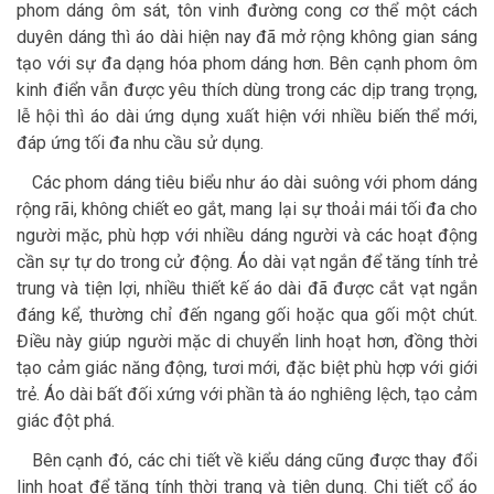
phom dáng ôm sát, tôn vinh đường cong cơ thể một cách
duyên dáng thì áo dài hiện nay đã mở rộng không gian sáng
tạo với sự đa dạng hóa phom dáng hơn. Bên cạnh phom ôm
kinh điển vẫn được yêu thích dùng trong các dịp trang trọng,
lễ hội thì áo dài ứng dụng xuất hiện với nhiều biến thể mới,
đáp ứng tối đa nhu cầu sử dụng.
Các phom dáng tiêu biểu như áo dài suông với phom dáng
rộng rãi, không chiết eo gắt, mang lại sự thoải mái tối đa cho
người mặc, phù hợp với nhiều dáng người và các hoạt động
cần sự tự do trong cử động. Áo dài vạt ngắn để tăng tính trẻ
trung và tiện lợi, nhiều thiết kế áo dài đã được cắt vạt ngắn
đáng kể, thường chỉ đến ngang gối hoặc qua gối một chút.
Điều này giúp người mặc di chuyển linh hoạt hơn, đồng thời
tạo cảm giác năng động, tươi mới, đặc biệt phù hợp với giới
trẻ. Áo dài bất đối xứng với phần tà áo nghiêng lệch, tạo cảm
giác đột phá.
Bên cạnh đó, các chi tiết về kiểu dáng cũng được thay đổi
linh hoạt để tăng tính thời trang và tiện dụng. Chi tiết cổ áo