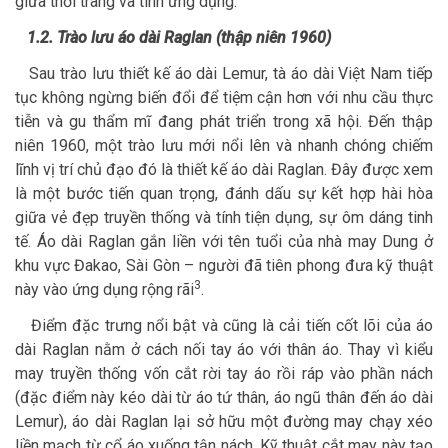
giữa thời trang và tính ứng dụng.
1.2. Trào lưu áo dài Raglan (thập niên 1960)
Sau trào lưu thiết kế áo dài Lemur, tà áo dài Việt Nam tiếp
tục không ngừng biến đổi để tiệm cận hơn với nhu cầu thực
tiễn và gu thẩm mĩ đang phát triển trong xã hội. Đến thập
niên 1960, một trào lưu mới nổi lên và nhanh chóng chiếm
lĩnh vị trí chủ đạo đó là thiết kế áo dài Raglan. Đây được xem
là một bước tiến quan trọng, đánh dấu sự kết hợp hài hòa
giữa vẻ đẹp truyền thống và tính tiện dụng, sự ôm dáng tinh
tế. Áo dài Raglan gắn liền với tên tuổi của nhà may Dung ở
khu vực Đakao, Sài Gòn – người đã tiên phong đưa kỹ thuật
3
này vào ứng dụng rộng rãi
.
Điểm đặc trưng nổi bật và cũng là cải tiến cốt lõi của áo
dài Raglan nằm ở cách nối tay áo với thân áo. Thay vì kiểu
may truyền thống vốn cắt rời tay áo rồi ráp vào phần nách
(đặc điểm này kéo dài từ áo tứ thân, áo ngũ thân đến áo dài
Lemur), áo dài Raglan lại sở hữu một đường may chạy xéo
liền mạch từ cổ áo xuống tận nách. Kỹ thuật cắt may này tạo