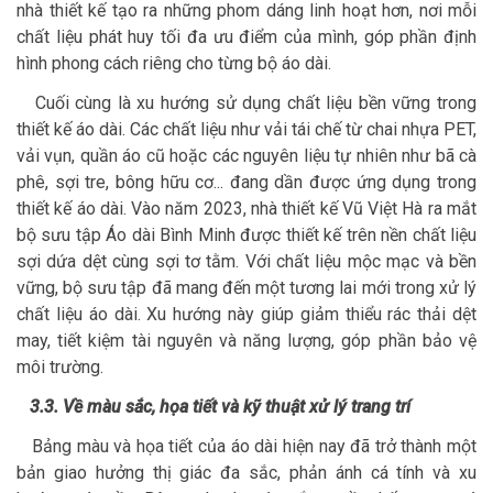
nhà thiết kế tạo ra những phom dáng linh hoạt hơn, nơi mỗi
chất liệu phát huy tối đa ưu điểm của mình, góp phần định
hình phong cách riêng cho từng bộ áo dài.
Cuối cùng là xu hướng sử dụng chất liệu bền vững trong
thiết kế áo dài. Các chất liệu như vải tái chế từ chai nhựa PET,
vải vụn, quần áo cũ hoặc các nguyên liệu tự nhiên như bã cà
phê, sợi tre, bông hữu cơ... đang dần được ứng dụng trong
thiết kế áo dài. Vào năm 2023, nhà thiết kế Vũ Việt Hà ra mắt
bộ sưu tập Áo dài Bình Minh được thiết kế trên nền chất liệu
sợi dứa dệt cùng sợi tơ tằm. Với chất liệu mộc mạc và bền
vững, bộ sưu tập đã mang đến một tương lai mới trong xử lý
chất liệu áo dài. Xu hướng này giúp giảm thiểu rác thải dệt
may, tiết kiệm tài nguyên và năng lượng, góp phần bảo vệ
môi trường.
3.3. Về màu sắc, họa tiết và kỹ thuật xử lý trang trí
Bảng màu và họa tiết của áo dài hiện nay đã trở thành một
bản giao hưởng thị giác đa sắc, phản ánh cá tính và xu