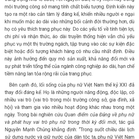
môi trường công sở mang tính chất biểu tượng. Định kiến này
tạo ra một rào cản tâm lý đáng kể, khiến nhiều người e ngại
khi muốn mặc áo dài vào những bối cảnh đời thường hơn, dù
họ có yêu thích trang phục này. Do các yếu tố về tính tiện lợi,
chi phí và nhận thức, áo dài truyền thống hiện vẫn chủ yếu
phục vụ một thị trường ngách, tập trung vào các sự kiện đặc
biệt hoặc đối tượng khách hàng có nhu cầu nhất định. Điều
này ảnh hưởng đến quy mô sản xuất, khả năng đổi mới và
sự phát triển tổng thể của ngành công nghiệp áo dài, hạn chế
tiềm năng lan tỏa rộng rãi của trang phục.
Bên cạnh đó, lối sống của phụ nữ Việt Nam thế kỷ XXI đã
thay đổi đáng kể. Họ là những người năng động, độc lập, có
nhiều vai trò (vai trò trong môi trường công sở, gia đình, xã
hội) và tham gia vào nhiều hoạt động khác nhau trong một
ngày. Trong bài nghiên cứu
Quan điểm của Đảng về phụ nữ
và phát huy vai trò phụ nữ trong thời kỳ đổi mới
, tác giả
Nguyễn Mạnh Chủng khẳng định: “Trong suốt chiều dài lịch
sử dựng nước và giữ nước của dân tộc ta, phụ nữ Việt Nam