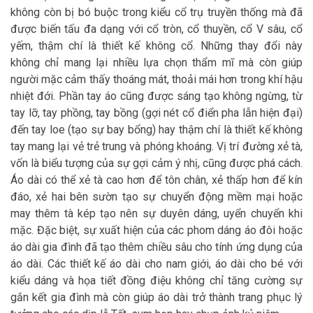
không còn bị bó buộc trong kiểu cổ trụ truyền thống mà đã
được biến tấu đa dạng với cổ tròn, cổ thuyền, cổ V sâu, cổ
yếm, thậm chí là thiết kế không cổ. Những thay đổi này
không chỉ mang lại nhiều lựa chọn thẩm mĩ mà còn giúp
người mặc cảm thấy thoáng mát, thoải mái hơn trong khí hậu
nhiệt đới. Phần tay áo cũng được sáng tạo không ngừng, từ
tay lỡ, tay phồng, tay bồng (gợi nét cổ điển pha lẫn hiện đại)
đến tay loe (tạo sự bay bổng) hay thậm chí là thiết kế không
tay mang lại vẻ trẻ trung và phóng khoáng. Vị trí đường xẻ tà,
vốn là biểu tượng của sự gợi cảm ý nhị, cũng được phá cách.
Áo dài có thể xẻ tà cao hơn để tôn chân, xẻ thấp hơn để kín
đáo, xẻ hai bên sườn tạo sự chuyển động mềm mại hoặc
may thêm tà kép tạo nên sự duyên dáng, uyển chuyển khi
mặc. Đặc biệt, sự xuất hiện của các phom dáng áo đôi hoặc
áo dài gia đình đã tạo thêm chiều sâu cho tính ứng dụng của
áo dài. Các thiết kế áo dài cho nam giới, áo dài cho bé với
kiểu dáng và họa tiết đồng điệu không chỉ tăng cường sự
gắn kết gia đình mà còn giúp áo dài trở thành trang phục lý