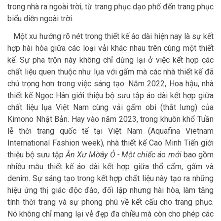
trong nhà ra ngoài trời, từ trang phục dạo phố đến trang phục
biểu diễn ngoài trời.
Một xu hướng rõ nét trong thiết kế áo dài hiện nay là sự kết
hợp hài hòa giữa các loại vải khác nhau trên cùng một thiết
kế. Sự pha trộn này không chỉ dừng lại ở việc kết hợp các
chất liệu quen thuộc như lụa với gấm mà các nhà thiết kế đã
chú trọng hơn trong việc sáng tạo. Năm 2022, Hoa hậu, nhà
thiết kế Ngọc Hân giới thiệu bộ sưu tập áo dài kết hợp giữa
chất liệu lụa Việt Nam cùng vải gấm obi (thắt lưng) của
Kimono Nhật Bản. Hay vào năm 2023, trong khuôn khổ Tuần
lễ thời trang quốc tế tại Việt Nam (Aquafina Vietnam
International Fashion week), nhà thiết kế Cao Minh Tiến giới
thiệu bộ sưu tập
Ằn Xư Mờây Ỏ - Một chiếc áo mới
bao gồm
nhiều mẫu thiết kế áo dài kết hợp giữa thổ cẩm, gấm và
denim. Sự sáng tạo trong kết hợp chất liệu này tạo ra những
hiệu ứng thị giác độc đáo, đối lập nhưng hài hòa, làm tăng
tính thời trang và sự phong phú về kết cấu cho trang phục.
Nó không chỉ mang lại vẻ đẹp đa chiều mà còn cho phép các