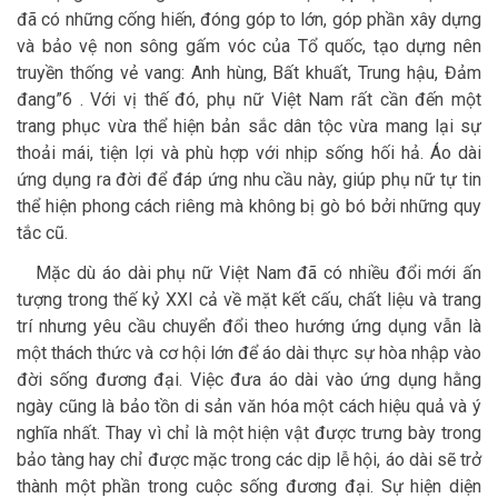
đã có những cống hiến, đóng góp to lớn, góp phần xây dựng
và bảo vệ non sông gấm vóc của Tổ quốc, tạo dựng nên
truyền thống vẻ vang: Anh hùng, Bất khuất, Trung hậu, Đảm
đang”6 . Với vị thế đó, phụ nữ Việt Nam rất cần đến một
trang phục vừa thể hiện bản sắc dân tộc vừa mang lại sự
thoải mái, tiện lợi và phù hợp với nhịp sống hối hả. Áo dài
ứng dụng ra đời để đáp ứng nhu cầu này, giúp phụ nữ tự tin
thể hiện phong cách riêng mà không bị gò bó bởi những quy
tắc cũ.
Mặc dù áo dài phụ nữ Việt Nam đã có nhiều đổi mới ấn
tượng trong thế kỷ XXI cả về mặt kết cấu, chất liệu và trang
trí nhưng yêu cầu chuyển đổi theo hướng ứng dụng vẫn là
một thách thức và cơ hội lớn để áo dài thực sự hòa nhập vào
đời sống đương đại. Việc đưa áo dài vào ứng dụng hằng
ngày cũng là bảo tồn di sản văn hóa một cách hiệu quả và ý
nghĩa nhất. Thay vì chỉ là một hiện vật được trưng bày trong
bảo tàng hay chỉ được mặc trong các dịp lễ hội, áo dài sẽ trở
thành một phần trong cuộc sống đương đại. Sự hiện diện