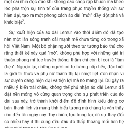
một cái nhìn độc đáo khi không sao chép rập khuôn mà khéo
léo pha trộn sự tinh tế của trang phục truyền thống với sự
hiện đại, tạo ra một phong cách áo dài “mới” đầy đột phá và
2
khác biệt
.
Sự xuất hiện của áo dài Lemur vào thời điểm đó đã tạo
nên một làn sóng tranh cãi mạnh mẽ chưa từng có trong xã
hội Việt Nam. Một bộ phận người theo tư tưởng bảo thủ cho
rằng thiết kế này quá “mở”, không phù hợp với những giá trị
thuần phong mĩ tục truyền thống, thậm chí còn bị coi là “làm
điệu”. Ngược lại, những người có tư tưởng cấp tiến, đặc biệt
là giới trí thức và phụ nữ thành thị lại nhiệt liệt đón nhận vì
sự duyên dáng, hiện đại và tiện lợi mà nó mang lại. Dù gây ra
nhiều ý kiến trái chiều, không thể phủ nhận áo dài Lemur đã
đặt nền móng vô cùng quan trọng cho sự phát triển của áo
dài sau này, trở thành khởi điểm để định hình kiểu dáng cơ
bản, thanh lịch và mang tính biểu tượng mà chúng ta vẫn thấy
cho đến tận ngày nay. Tuy nhiên, tựu trung lại, dù sự thay đổi
có nhiều hay ít thì cũng đều đâu đó thấp thoáng mối liên hệ