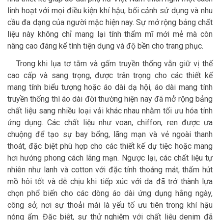
linh hoạt với mọi điều kiện khí hậu, bối cảnh sử dụng và nhu
cầu đa dạng của người mặc hiện nay. Sự mở rộng bảng chất
liệu này không chỉ mang lại tính thẩm mĩ mới mẻ mà còn
nâng cao đáng kể tính tiện dụng và độ bền cho trang phục.
Trong khi lụa tơ tằm và gấm truyền thống vẫn giữ vị thế
cao cấp và sang trọng, được trân trọng cho các thiết kế
mang tính biểu tượng hoặc áo dài dạ hội, áo dài mang tính
truyền thống thì áo dài đời thường hiện nay đã mở rộng bảng
chất liệu sang nhiều loại vải khác nhau nhằm tối ưu hóa tính
ứng dụng. Các chất liệu như voan, chiffon, ren được ưa
chuộng để tạo sự bay bổng, lãng mạn và vẻ ngoài thanh
thoát, đặc biệt phù hợp cho các thiết kế dự tiệc hoặc mang
hơi hướng phong cách lãng mạn. Ngược lại, các chất liệu tự
nhiên như lanh và cotton với đặc tính thoáng mát, thấm hút
mồ hôi tốt và dễ chịu khi tiếp xúc với da đã trở thành lựa
chọn phổ biến cho các dòng áo dài ứng dụng hằng ngày,
công sở, nơi sự thoải mái là yếu tố ưu tiên trong khí hậu
nóng ẩm. Đặc biệt, sự thử nghiệm với chất liệu denim đã