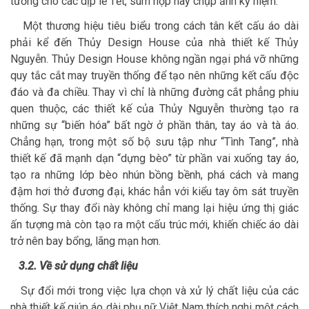
tưởng cho các dịp lễ Tết, sum họp hay chụp ảnh kỷ niệm.
Một thương hiệu tiêu biểu trong cách tân kết cấu áo dài
phải kể đến Thủy Design House của nhà thiết kế Thủy
Nguyễn. Thủy Design House không ngần ngại phá vỡ những
quy tắc cắt may truyền thống để tạo nên những kết cấu độc
đáo và đa chiều. Thay vì chỉ là những đường cắt phẳng phiu
quen thuộc, các thiết kế của Thủy Nguyễn thường tạo ra
những sự “biến hóa” bất ngờ ở phần thân, tay áo và tà áo.
Chẳng hạn, trong một số bộ sưu tập như “Tình Tang”, nhà
thiết kế đã mạnh dạn “dựng bèo” từ phần vai xuống tay áo,
tạo ra những lớp bèo nhún bồng bềnh, phá cách và mang
đậm hơi thở đương đại, khác hẳn với kiểu tay ôm sát truyền
thống. Sự thay đổi này không chỉ mang lại hiệu ứng thị giác
ấn tượng mà còn tạo ra một cấu trúc mới, khiến chiếc áo dài
trở nên bay bổng, lãng mạn hơn.
3.2. Về sử dụng chất liệu
Sự đổi mới trong việc lựa chọn và xử lý chất liệu của các
nhà thiết kế giúp áo dài phụ nữ Việt Nam thích nghi một cách