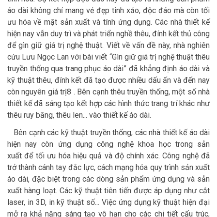
áo dài không chỉ mang vẻ đẹp tinh xảo, độc đáo mà còn tối
ưu hóa về mặt sản xuất và tính ứng dụng. Các nhà thiết kế
hiện nay vẫn duy trì và phát triển nghề thêu, đính kết thủ công
để gìn giữ giá trị nghệ thuật. Viết về vấn đề này, nhà nghiên
cứu Lưu Ngọc Lan với bài viết “Gìn giữ giá trị nghệ thuật thêu
truyền thống qua trang phục áo dài” đã khẳng định áo dài và
kỹ thuật thêu, đính kết đã tạo được nhiều dấu ấn và đến nay
còn nguyên giá trị8 . Bên cạnh thêu truyền thống, một số nhà
thiết kế đã sáng tạo kết hợp các hình thức trang trí khác như
thêu ruy băng, thêu len... vào thiết kế áo dài.
Bên cạnh các kỹ thuật truyền thống, các nhà thiết kế áo dài
hiện nay còn ứng dụng công nghệ khoa học trong sản
xuất để tối ưu hóa hiệu quả và độ chính xác. Công nghệ đã
trở thành cánh tay đắc lực, cách mạng hóa quy trình sản xuất
áo dài, đặc biệt trong các dòng sản phẩm ứng dụng và sản
xuất hàng loạt. Các kỹ thuật tiên tiến được áp dụng như cắt
laser, in 3D, in kỹ thuật số... Việc ứng dụng kỹ thuật hiện đại
mở ra khả năng sáng tạo vô hạn cho các chi tiết cấu trúc,