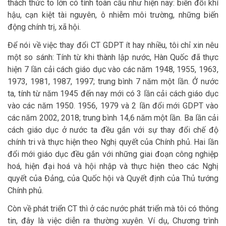
thách thức to lớn có tính toàn cầu như hiện nay: biến đổi khí
hậu, cạn kiệt tài nguyên, ô nhiễm môi trường, những biến
động chính trị, xã hội.
Để nói về việc thay đổi CT GDPT ít hay nhiều, tôi chỉ xin nêu
một so sánh: Tính từ khi thành lập nước, Hàn Quốc đã thực
hiện 7 lần cải cách giáo dục vào các năm 1948, 1955, 1963,
1973, 1981, 1987, 1997; trung bình 7 năm một lần. Ở nước
ta, tính từ năm 1945 đến nay mới có 3 lần cải cách giáo dục
vào các năm 1950. 1956, 1979 và 2 lần đổi mới GDPT vào
các năm 2002, 2018; trung bình 14,6 năm một lần. Ba lần cải
cách giáo dục ở nước ta đều gắn với sự thay đổi chế độ
chính tri và thực hiện theo Nghị quyết của Chính phủ. Hai lần
đổi mới giáo dục đều gắn với những giai đoạn công nghiệp
hoá, hiện đại hoá và hội nhập và thực hiện theo các Nghị
quyết của Đảng, của Quốc hội và Quyết định của Thủ tướng
Chính phủ.
Còn về phát triển CT thì ở các nước phát triển mà tôi có thông
tin, đây là việc diễn ra thường xuyên. Ví dụ, Chương trình