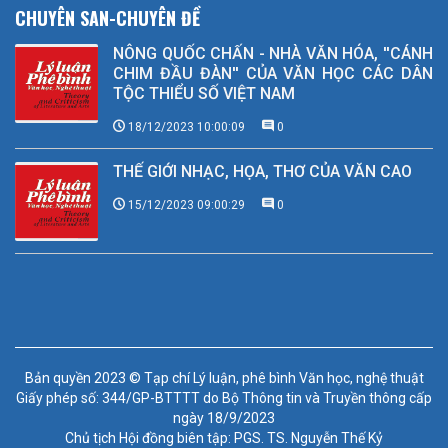
CHUYÊN SAN-CHUYÊN ĐỀ
NÔNG QUỐC CHẤN - NHÀ VĂN HÓA, ''CÁNH
CHIM ĐẦU ĐÀN'' CỦA VĂN HỌC CÁC DÂN
TỘC THIỂU SỐ VIỆT NAM
18/12/2023 10:00:09
0
THẾ GIỚI NHẠC, HỌA, THƠ CỦA VĂN CAO
15/12/2023 09:00:29
0
Bản quyền 2023 © Tạp chí Lý luận, phê bình Văn học, nghệ thuật
Giấy phép số: 344/GP-BTTTT do Bộ Thông tin và Truyền thông cấp
ngày 18/9/2023
Chủ tịch Hội đồng biên tập: PGS. TS. Nguyễn Thế Kỷ