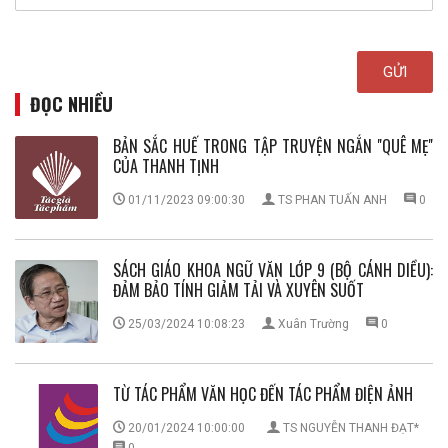
ĐỌC NHIỀU
BẢN SẮC HUẾ TRONG TẬP TRUYỆN NGẮN ''QUÊ MẸ''
CỦA THANH TỊNH
01/11/2023 09:00:30
TS PHAN TUẤN ANH
0
SÁCH GIÁO KHOA NGỮ VĂN LỚP 9 (BỘ CÁNH DIỀU):
ĐẢM BẢO TÍNH GIẢM TẢI VÀ XUYÊN SUỐT
25/03/2024 10:08:23
Xuân Trường
0
TỪ TÁC PHẨM VĂN HỌC ĐẾN TÁC PHẨM ĐIỆN ẢNH
20/01/2024 10:00:00
TS NGUYỄN THANH ĐẠT*