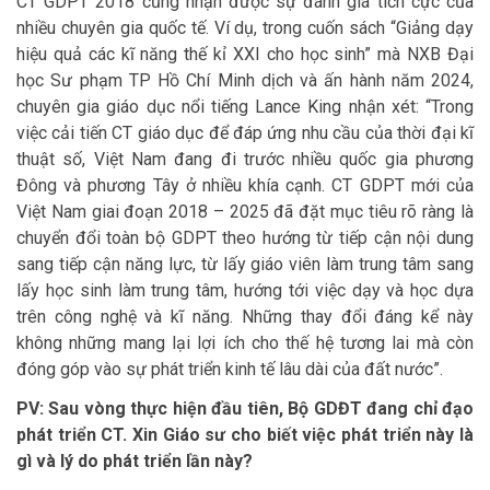
CT GDPT 2018 cũng nhận được sự đánh giá tích cực của
nhiều chuyên gia quốc tế. Ví dụ, trong cuốn sách “Giảng dạy
hiệu quả các kĩ năng thế kỉ XXI cho học sinh” mà NXB Đại
học Sư phạm TP Hồ Chí Minh dịch và ấn hành năm 2024,
chuyên gia giáo dục nổi tiếng Lance King nhận xét: “Trong
việc cải tiến CT giáo dục để đáp ứng nhu cầu của thời đại kĩ
thuật số, Việt Nam đang đi trước nhiều quốc gia phương
Đông và phương Tây ở nhiều khía cạnh. CT GDPT mới của
Việt Nam giai đoạn 2018 – 2025 đã đặt mục tiêu rõ ràng là
chuyển đổi toàn bộ GDPT theo hướng từ tiếp cận nội dung
sang tiếp cận năng lực, từ lấy giáo viên làm trung tâm sang
lấy học sinh làm trung tâm, hướng tới việc dạy và học dựa
trên công nghệ và kĩ năng. Những thay đổi đáng kể này
không những mang lại lợi ích cho thế hệ tương lai mà còn
đóng góp vào sự phát triển kinh tế lâu dài của đất nước”.
PV: Sau vòng thực hiện đầu tiên, Bộ GDĐT đang chỉ đạo
phát triển CT. Xin Giáo sư cho biết việc phát triển này là
gì và lý do phát triển lần này?