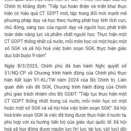
Chính trị khẳng định: “Tiếp tục hoàn thiện và triển khai thực
hiện có hiệu quả CT GDPT mới, tập trung đổi mới mạnh mẽ
phương pháp dạy và học theo hướng phát huy tính tích cực,
chủ động, sáng tạo của người dạy và người học; phát triển
toàn diện năng lực và phẩm chất người học. Thực hiện một
CT GDPT thống nhất cả nước, mỗi môn học có một hoặc một
số SGK và xã hội hoá việc biên soạn SGK; thực hiện giáo
dục bắt buộc 9 năm”.
Ngày 8/3/2025, Chính phủ đã ban hành Nghị quyết số
51/NQ-CP về Chương trình hành động của Chính phủ thực
hiện Kết luận 91-KL/TW năm 2024 của Bộ Chính trị. Liên
quan đến vấn đề SGK, Chương trình hành động của Chính
phủ giao trách nhiệm cho Bộ GDĐT: “Tiếp tục thực hiện một
CT GDPT thống nhất trong cả nước, mỗi môn học có một
hoặc một số SGK và xã hội hóa việc biên soạn SGK”. Xã hội
hoá biên soạn SGK là việc đã từng được thực hiện ở nước ta,
phù hợp với xu hướng tiến bộ của giáo dục quốc tế. Xã hội
hoá sẽ huy động được nguồn lực (trí lực, tài lực, vật lực) dồi