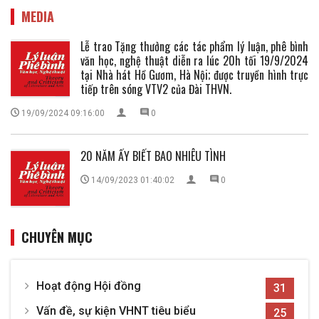
MEDIA
Lễ trao Tặng thưởng các tác phẩm lý luận, phê bình
văn học, nghệ thuật diễn ra lúc 20h tối 19/9/2024
tại Nhà hát Hồ Gươm, Hà Nội; được truyền hình trực
tiếp trên sóng VTV2 của Đài THVN.
19/09/2024 09:16:00
0
20 NĂM ẤY BIẾT BAO NHIÊU TÌNH
14/09/2023 01:40:02
0
CHUYÊN MỤC
Hoạt động Hội đồng
31
Vấn đề, sự kiện VHNT tiêu biểu
25