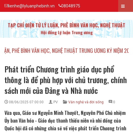
lienhe@lyluanphebinh.vn
08048975
TẠP CHÍ ĐIỆN TỬ LÝ LUẬN, PHÊ BÌNH VĂN HỌC, NGHỆ THUẬT
Hội đồng Lý luận Trung ương
HÊ BÌNH VĂN HỌC, NGHỆ THUẬT TRUNG ƯƠNG KỶ NIỆM 20 NĂM TH
Phát triển Chương trình giáo dục phổ
thông là để phù hợp với chủ trương, chính
sách mới của Đảng và Nhà nước
08/06/2025 07:00:00
PV
Văn nghệ và đời sống
0
Vừa qua, Giáo sư Nguyễn Minh Thuyết, Nguyên Phó Chủ nhiệm
Ủy ban Văn hóa - Giáo dục thanh thiếu niên và nhi đồng của
Quốc hội đã có những chia sẻ về việc phát triển Chương trình