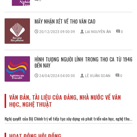
0
MẤY NHẬN XÉT VỀ THƠ VĂN CAO
20/12/2023 09:00:09
LẠI NGUYÊN ÂN
0
HÌNH TƯỢNG NGƯỜI LÍNH TRONG THƠ CA TỪ 1946
ĐẾN NAY
24/04/2024 04:00:00
LÊ XUÂN SOAN
0
VĂN BẢN, TÀI LIỆU CỦA ĐẢNG, NHÀ NƯỚC VỀ VĂN
HỌC, NGHỆ THUẬT
Nghị quyết của Bộ Chính trị về tiếp tục xây dựng và phát triển văn học, nghệ thu...
HOẠT ĐỘNG HỘI ĐỒNG