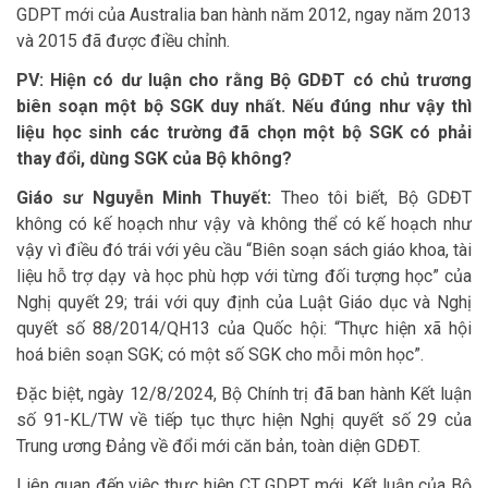
GDPT mới của Australia ban hành năm 2012, ngay năm 2013
và 2015 đã được điều chỉnh.
PV: Hiện có dư luận cho rằng Bộ GDĐT có chủ trương
biên soạn một bộ SGK duy nhất. Nếu đúng như vậy thì
liệu học sinh các trường đã chọn một bộ SGK có phải
thay đổi, dùng SGK của Bộ không?
Giáo sư Nguyễn Minh Thuyết:
Theo tôi biết, Bộ GDĐT
không có kế hoạch như vậy và không thể có kế hoạch như
vậy vì điều đó trái với yêu cầu “Biên soạn sách giáo khoa, tài
liệu hỗ trợ dạy và học phù hợp với từng đối tượng học” của
Nghị quyết 29; trái với quy định của Luật Giáo dục và Nghị
quyết số 88/2014/QH13 của Quốc hội: “Thực hiện xã hội
hoá biên soạn SGK; có một số SGK cho mỗi môn học”.
Đặc biệt, ngày 12/8/2024, Bộ Chính trị đã ban hành Kết luận
số 91-KL/TW về tiếp tục thực hiện Nghị quyết số 29 của
Trung ương Đảng về đổi mới căn bản, toàn diện GDĐT.
Liên quan đến việc thực hiện CT GDPT mới, Kết luận của Bộ