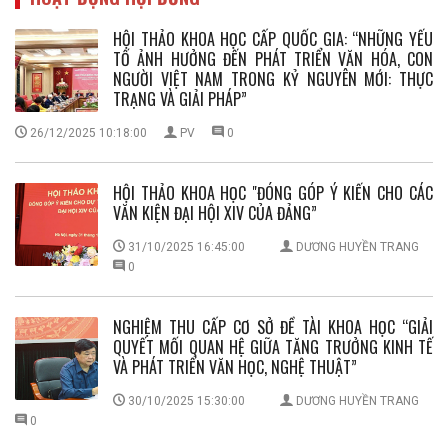
HỘI THẢO KHOA HỌC CẤP QUỐC GIA: “NHỮNG YẾU
TỐ ẢNH HƯỞNG ĐẾN PHÁT TRIỂN VĂN HÓA, CON
NGƯỜI VIỆT NAM TRONG KỶ NGUYÊN MỚI: THỰC
TRẠNG VÀ GIẢI PHÁP”
26/12/2025 10:18:00
PV
0
HỘI THẢO KHOA HỌC "ĐÓNG GÓP Ý KIẾN CHO CÁC
VĂN KIỆN ĐẠI HỘI XIV CỦA ĐẢNG”
31/10/2025 16:45:00
DƯƠNG HUYỀN TRANG
0
NGHIỆM THU CẤP CƠ SỞ ĐỀ TÀI KHOA HỌC “GIẢI
QUYẾT MỐI QUAN HỆ GIỮA TĂNG TRƯỞNG KINH TẾ
VÀ PHÁT TRIỂN VĂN HỌC, NGHỆ THUẬT”
30/10/2025 15:30:00
DƯƠNG HUYỀN TRANG
0