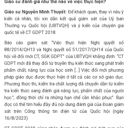
Giáo sư đánh giá như thế nào về việc thực hiện?
Giáo sư Nguyễn Minh Thuyết:
Để khách quan, thay vì nêu ý
kiến cá nhân, tôi xin dẫn kết quả giám sát của Uỷ ban
Thường vụ Quốc hội (UBTVQH) và ý kiến của chuyên gia
quốc tế về CT GDPT 2018.
Báo cáo giám sát “Việc thực hiện Nghị quyết số
88/2014/QH13 và Nghị quyết số 51/2017/QH14 của Quốc
hội về đổi mới CT, SGK GDPT” của UBTVQH khẳng định: “CT
GDPT mới đã thay đổi từ truyền thụ kiến thức sang phát triển
phẩm chất, năng lực của học sinh […] Việc đổi mới phương
pháp giáo dục được thực hiện ở tất cả các cơ sở giáo dục.
Phương thức thi, kiểm tra chất lượng đã chuyển dần từ kiểm
tra kiến thức sang đánh giá năng lực, phẩm chất của người
học.”; đồng thời chỉ ra những hạn chế cần khắc phục". Bạn
đọc có thể tìm hiểu đầy đủ nội dung đánh giá của Đoàn giám
sát trên Cổng thông tin điện tử của Quốc hội (ngày
16/8/2023).