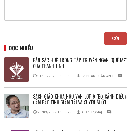
ĐỌC NHIỀU
BẢN SẮC HUẾ TRONG TẬP TRUYỆN NGẮN ''QUÊ MẸ''
CỦA THANH TỊNH
01/11/2023 09:00:30
TS PHAN TUẤN ANH
0
SÁCH GIÁO KHOA NGỮ VĂN LỚP 9 (BỘ CÁNH DIỀU):
ĐẢM BẢO TÍNH GIẢM TẢI VÀ XUYÊN SUỐT
25/03/2024 10:08:23
Xuân Trường
0