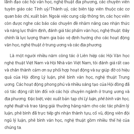
lãnh đạo các hội văn học, nghệ thuật địa phương, các chuyên viên
tuyên giáo các Tỉnh uỷ/Thành uỷ, các biên tập viên thuộc các cơ
quan báo chí, xuất bản. Ngoài việc cung cấp thông tin, các học viên
còn được nghe các báo cáo chuyên đề nhằm nâng cao nhận thức
và năng lực thẩm định, đánh giá tác phẩm văn học, nghệ thuật. Đây
chính là lực lượng tham gia bảo vệ định hướng cho các hoạt động
văn học, nghệ thuật ở trung ương và các địa phương.
Là một người nhiều năm công tác ở Liên hiệp các Hội Văn học
nghệ thuật Việt Nam và Hội Nhà văn Việt Nam, tôi đánh giá rất cao
và chân thành cảm ơn sự phối hợp hoạt động và sự giúp đỡ có hiệu
quả của Hội đồng Lý luận, phê bình văn học, nghệ thuật Trung
ương. Các hoạt động phong phú và nhiều sáng tạo của Hội đồng đã
có tác động rất lớn đối với các hội chuyên ngành ở trung ương và
địa phương. Đặc biệt, việc xuất bản tạp chí
L
ý luận
,
phê bình văn học
,
nghệ thuật
và trao tặng giải thưởng hằng năm cho các tác phẩm lý
luận, phê bình đã trực tiếp ghi nhận thành tựu, cổ vũ, động viên đội
ngũ lý luận, phê bình văn học, nghệ thuật gồm nhiều thế hệ của
chúng ta.