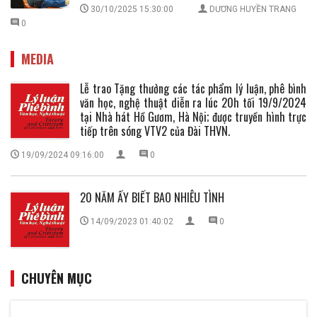
30/10/2025 15:30:00
DƯƠNG HUYỀN TRANG
0
MEDIA
Lễ trao Tặng thưởng các tác phẩm lý luận, phê bình
văn học, nghệ thuật diễn ra lúc 20h tối 19/9/2024
tại Nhà hát Hồ Gươm, Hà Nội; được truyền hình trực
tiếp trên sóng VTV2 của Đài THVN.
19/09/2024 09:16:00
0
20 NĂM ẤY BIẾT BAO NHIÊU TÌNH
14/09/2023 01:40:02
0
CHUYÊN MỤC