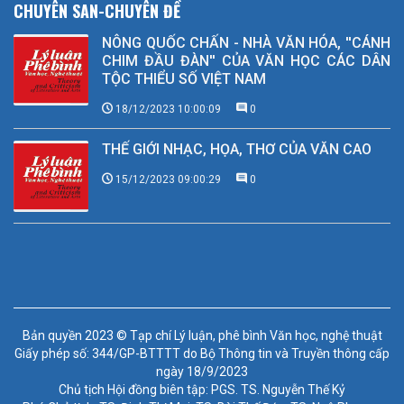
CHUYÊN SAN-CHUYÊN ĐỀ
NÔNG QUỐC CHẤN - NHÀ VĂN HÓA, ''CÁNH
CHIM ĐẦU ĐÀN'' CỦA VĂN HỌC CÁC DÂN
TỘC THIỂU SỐ VIỆT NAM
18/12/2023 10:00:09
0
THẾ GIỚI NHẠC, HỌA, THƠ CỦA VĂN CAO
15/12/2023 09:00:29
0
Bản quyền 2023 © Tạp chí Lý luận, phê bình Văn học, nghệ thuật
Giấy phép số: 344/GP-BTTTT do Bộ Thông tin và Truyền thông cấp
ngày 18/9/2023
Chủ tịch Hội đồng biên tập: PGS. TS. Nguyễn Thế Kỷ