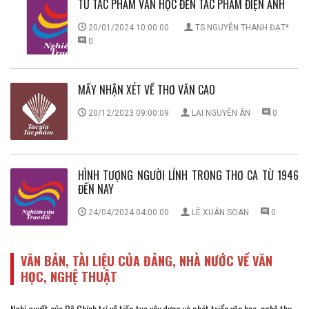
TỪ TÁC PHẨM VĂN HỌC ĐẾN TÁC PHẨM ĐIỆN ẢNH
20/01/2024 10:00:00
TS NGUYỄN THANH ĐẠT*
0
MẤY NHẬN XÉT VỀ THƠ VĂN CAO
20/12/2023 09:00:09
LẠI NGUYÊN ÂN
0
HÌNH TƯỢNG NGƯỜI LÍNH TRONG THƠ CA TỪ 1946
ĐẾN NAY
24/04/2024 04:00:00
LÊ XUÂN SOAN
0
VĂN BẢN, TÀI LIỆU CỦA ĐẢNG, NHÀ NƯỚC VỀ VĂN
HỌC, NGHỆ THUẬT
Nghị quyết của Bộ Chính trị về tiếp tục xây dựng và phát triển văn học, nghệ thu...