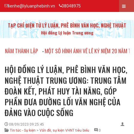
lienhe@lyluanphebinh.vn
08048975
TẠP CHÍ ĐIỆN TỬ LÝ LUẬN, PHÊ BÌNH VĂN HỌC, NGHỆ THUẬT
Hội đồng Lý luận Trung ương
M THÀNH LẬP
MỘT SỐ HÌNH ẢNH VỀ LỄ KỶ NIỆM 20 NĂM THÀNH 
•
HỘI ĐỒNG LÝ LUẬN, PHÊ BÌNH VĂN HỌC,
NGHỆ THUẬT TRUNG ƯƠNG: TRUNG TÂM
ĐOÀN KẾT, PHÁT HUY TÀI NĂNG, GÓP
PHẦN ĐƯA ĐƯỜNG LỐI VĂN NGHỆ CỦA
ĐẢNG VÀO CUỘC SỐNG
08/09/2023 09:25:45
Tin tức - Sự kiện
>
Vấn đề, sự kiện VHNT tiêu biểu
0