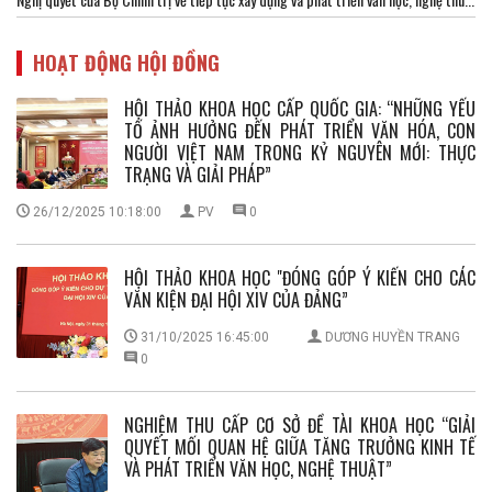
HOẠT ĐỘNG HỘI ĐỒNG
HỘI THẢO KHOA HỌC CẤP QUỐC GIA: “NHỮNG YẾU
TỐ ẢNH HƯỞNG ĐẾN PHÁT TRIỂN VĂN HÓA, CON
NGƯỜI VIỆT NAM TRONG KỶ NGUYÊN MỚI: THỰC
TRẠNG VÀ GIẢI PHÁP”
26/12/2025 10:18:00
PV
0
HỘI THẢO KHOA HỌC "ĐÓNG GÓP Ý KIẾN CHO CÁC
VĂN KIỆN ĐẠI HỘI XIV CỦA ĐẢNG”
31/10/2025 16:45:00
DƯƠNG HUYỀN TRANG
0
NGHIỆM THU CẤP CƠ SỞ ĐỀ TÀI KHOA HỌC “GIẢI
QUYẾT MỐI QUAN HỆ GIỮA TĂNG TRƯỞNG KINH TẾ
VÀ PHÁT TRIỂN VĂN HỌC, NGHỆ THUẬT”