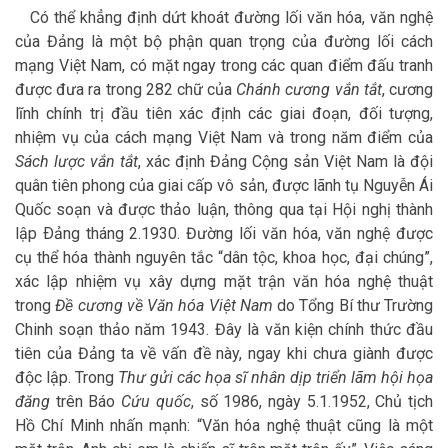
Có thể khẳng định dứt khoát đường lối văn hóa, văn nghệ
của Đảng là một bộ phận quan trọng của đường lối cách
mạng Việt Nam, có mặt ngay trong các quan điểm đấu tranh
được đưa ra trong 282 chữ của
Chánh cương vắn tắt
, cương
lĩnh chính trị đầu tiên xác định các giai đoạn, đối tượng,
nhiệm vụ của cách mạng Việt Nam và trong năm điểm của
Sách lược vắn tắt
, xác định Đảng Cộng sản Việt Nam là đội
quân tiên phong của giai cấp vô sản, được lãnh tụ Nguyễn Ái
Quốc soạn và được thảo luận, thông qua tại Hội nghị thành
lập Ðảng tháng 2.1930. Đường lối văn hóa, văn nghệ được
cụ thể hóa thành nguyên tắc “dân tộc, khoa học, đại chúng”,
xác lập nhiệm vụ xây dựng mặt trận văn hóa nghệ thuật
trong
Đề cương về Văn hóa Việt Nam
do Tổng Bí thư Trường
Chinh soạn thảo năm 1943. Đây là văn kiện chính thức đầu
tiên của Đảng ta về vấn đề này, ngay khi chưa giành được
độc lập. Trong
Thư gửi các họa sĩ nhân dịp triển lãm hội họa
đăng
trên Báo
Cứu quốc
, số 1986, ngày 5.1.1952, Chủ tịch
Hồ Chí Minh nhấn mạnh: “Văn hóa nghệ thuật cũng là một