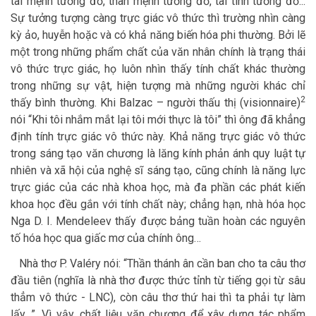
tài mệnh tương đố, thân mệnh tương đố, tài tình tương đố...
Sự tưởng tượng càng trực giác vô thức thì trường nhìn càng
kỳ ảo, huyễn hoặc và có khả năng biến hóa phi thường. Bởi lẽ
một trong những phẩm chất của văn nhân chính là trạng thái
vô thức trực giác, họ luôn nhìn thấy tính chất khác thường
trong những sự vật, hiện tượng mà những người khác chỉ
2
thấy bình thường. Khi Balzac – người thấu thị (visionnaire)
nói “Khi tôi nhắm mắt lại tôi mới thực là tôi” thì ông đã khẳng
định tính trực giác vô thức này. Khả năng trực giác vô thức
trong sáng tạo văn chương là lăng kính phản ánh quy luật tự
nhiên và xã hội của nghệ sĩ sáng tạo, cũng chính là năng lực
trực giác của các nhà khoa học, mà đa phần các phát kiến
khoa học đều gắn với tính chất này; chẳng hạn, nhà hóa học
Nga D. I. Mendeleev thấy được bảng tuần hoàn các nguyên
tố hóa học qua giấc mơ của chính ông…
Nhà thơ P. Valéry nói: “Thần thánh ân cần ban cho ta câu thơ
đầu tiên (nghĩa là nhà thơ được thức tỉnh từ tiếng gọi từ sâu
thẳm vô thức - LNC), còn câu thơ thứ hai thì ta phải tự làm
lấy…”. Vì vậy, chất liệu văn chương để xây dựng tác phẩm