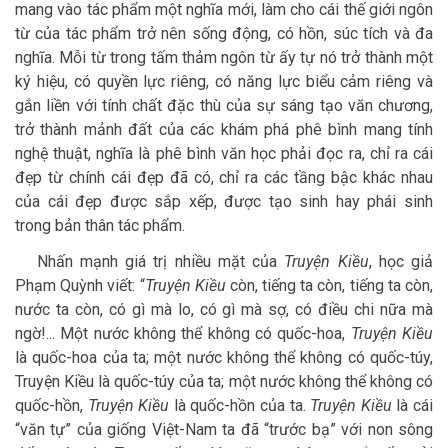
mang vào tác phẩm một nghĩa mới, làm cho cái thế giới ngôn
từ của tác phẩm trở nên sống động, có hồn, súc tích và đa
nghĩa. Mỗi từ trong tấm thảm ngôn từ ấy tự nó trở thành một
ký hiệu, có quyền lực riêng, có năng lực biểu cảm riêng và
gắn liền với tính chất đặc thù của sự sáng tạo văn chương,
trở thành mảnh đất của các khám phá phê bình mang tính
nghệ thuật, nghĩa là phê bình văn học phải đọc ra, chỉ ra cái
đẹp từ chính cái đẹp đã có, chỉ ra các tầng bậc khác nhau
của cái đẹp được sắp xếp, được tạo sinh hay phái sinh
trong bản thân tác phẩm.
Nhấn mạnh giá trị nhiều mặt của
Truyện Kiều
, học giả
Phạm Quỳnh viết: “
Truyện Kiều
còn, tiếng ta còn, tiếng ta còn,
nước ta còn, có gì mà lo, có gì mà sợ, có điều chi nữa mà
ngờ!... Một nước không thể không có quốc-hoa,
Truyện Kiều
là quốc-hoa của ta; một nước không thể không có quốc-túy,
Truyện Kiều là quốc-túy của ta; một nước không thể không có
quốc-hồn,
Truyện Kiều
là quốc-hồn của ta.
Truyện Kiều
là cái
“văn tự” của giống Việt-Nam ta đã “trước bạ” với non sông