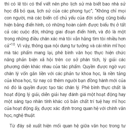
thì có lẽ tôi có thể viết nên pho lịch sử mà biết bao nhà sử
học đã bỏ qua, lịch sử của các phong tục”; “Không chỉ mọi
con người, mà các biến cố chủ yếu của đời sống cũng biểu
hiện bằng điển hình, có những hoàn cảnh được biểu thị ở tất
cả các cuộc đời, những giai đoạn điển hình, và đó là một
trong những điều chân xác mà tôi vẫn hằng tìm tòi nhiều hơn
10
cả”
. Vì vậy, thông qua nội dung tư tưởng và cái nhìn mĩ học
mà tác phẩm mang lại, phê bình văn học thực hiện chức
năng phản biện xã hội trên cơ sở phân tích, lý giải các
phương diện khác nhau của tác phẩm. Quyền được ngờ vực
chân lý vốn gắn liền với các phản tư khoa học, là nền tảng
của khoa học, từ nay có thêm người bạn đồng hành mới của
nó đó là quyền được tạo tác chân lý. Phê bình thực chất là
hoạt động lý giải, diễn giải hay đánh giá một hoạt động hay
một sáng tạo nhân tính khác có bản chất trí tuệ hay mĩ học
của hoạt động ấy, được xác định trong quan hệ với chính văn
học, nghệ thuật.
Từ đây sẽ xuất hiện mối quan hệ giữa văn học trong tư