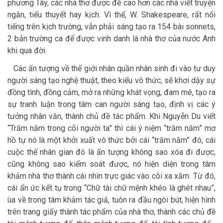
phương Tây, các nhà thơ được đề cao hơn các nhà viết truyện
ngắn, tiểu thuyết hay kịch. Vì thế, W. Shakespeare, rất nổi
tiếng trên kịch trường, vẫn phải sáng tạo ra 154 bài sonnets,
2 bản trường ca để được vinh danh là nhà thơ của nước Anh
khi qua đời.
Các ấn tượng về thế giới nhân quần nhân sinh đi vào tư duy
người sáng tạo nghệ thuật, theo kiểu vô thức, sẽ khơi dậy sự
đồng tình, đồng cảm, mở ra những khát vọng, đam mê, tạo ra
sự tranh luận trong tâm can người sáng tạo, định vị các ý
tưởng nhân văn, thành chủ đề tác phẩm. Khi Nguyễn Du viết
“Trăm năm trong cõi người ta” thì cái ý niệm “trăm năm” mơ
hồ tự nó là một khởi xuất vô thức bởi cái “trăm năm” đó, cái
cuộc thế nhân gian đó là ấn tượng không sao xóa đi được,
cũng không sao kiểm soát được, nó hiện diện trong tâm
khảm nhà thơ thành cái nhìn trực giác vào cõi xa xăm. Từ đó,
cái ẩn ức kết tụ trong “Chữ tài chữ mệnh khéo là ghét nhau”,
ùa về trong tâm khảm tác giả, tuôn ra đầu ngòi bút, hiện hình
trên trang giấy thành tác phẩm của nhà thơ, thành các chủ đề