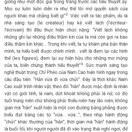
giống như một độc giả trong trắng trước các tiểu thuyết ấy.
Mọi sự luôn luôn diễn ra như thể tôi mở quyển sách của
3
người khác mà chẳng biết gì”
. Việc viết ra tác phẩm, dù là
nhà sáng tạo (le créateur) hay kẻ viết lách (l’écriteur-
l’écrivain) thì đều thực hiện chức năng: “Viết lách không
những ghi lại những điều thầm kín của ta mà còn gợi ra bao
điều thầm kín khác… Trong khi viết, ta tự khám phá bản thân
mình, ta hiểu biết được chính mình… viết là đem lại các hình
thể (les figures), đem lại sự hiện hữu cho những mơ mộng
4
của ta, biến chúng thành tiểu thuyết”
. Sức mạnh sáng tạo
nghệ thuật trong
Chí Phèo
của Nam Cao hiện hình ngay trong
câu đầu tiên: “Hắn vừa đi vừa chửi”. Đây là thời khắc Nam
Cao xuất trình nhân vật, theo đó “hắn” được mặc định là nhân
vật có giới tính, là nam, dứt khoát không phải là nữ; có độ
tuổi trung niên chứ không phải thiếu niên hay lão niên; không
gian mà “hắn” xuất hiện là một con đường bằng phẳng được
biểu đạt bằng các từ “vừa… vừa…”, theo nhịp hành động
“chửi” khác thường của “hắn”; thời gian mà “hắn” hành động
là buổi tối, khi người người đã đi vào trạng thái nghỉ ngơi, để