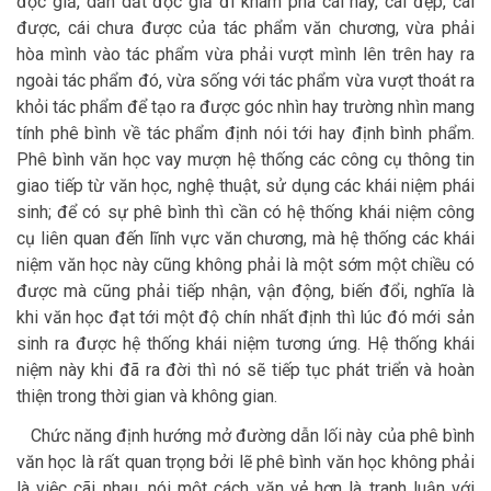
độc giả, dẫn dắt độc giả đi khám phá cái hay, cái đẹp, cái
được, cái chưa được của tác phẩm văn chương, vừa phải
hòa mình vào tác phẩm vừa phải vượt mình lên trên hay ra
ngoài tác phẩm đó, vừa sống với tác phẩm vừa vượt thoát ra
khỏi tác phẩm để tạo ra được góc nhìn hay trường nhìn mang
tính phê bình về tác phẩm định nói tới hay định bình phẩm.
Phê bình văn học vay mượn hệ thống các công cụ thông tin
giao tiếp từ văn học, nghệ thuật, sử dụng các khái niệm phái
sinh; để có sự phê bình thì cần có hệ thống khái niệm công
cụ liên quan đến lĩnh vực văn chương, mà hệ thống các khái
niệm văn học này cũng không phải là một sớm một chiều có
được mà cũng phải tiếp nhận, vận động, biến đổi, nghĩa là
khi văn học đạt tới một độ chín nhất định thì lúc đó mới sản
sinh ra được hệ thống khái niệm tương ứng. Hệ thống khái
niệm này khi đã ra đời thì nó sẽ tiếp tục phát triển và hoàn
thiện trong thời gian và không gian.
Chức năng định hướng mở đường dẫn lối này của phê bình
văn học là rất quan trọng bởi lẽ phê bình văn học không phải
là việc cãi nhau, nói một cách văn vẻ hơn là tranh luận với