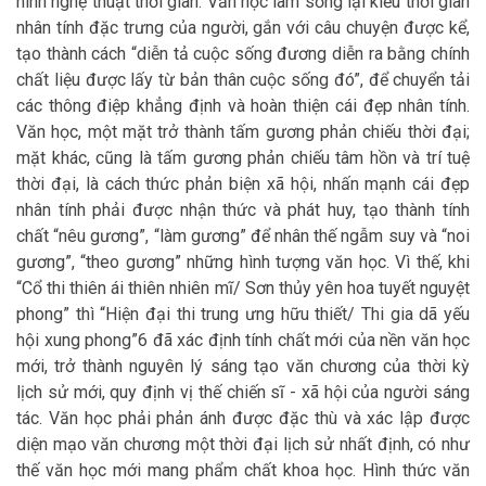
hình nghệ thuật thời gian. Văn học làm sống lại kiểu thời gian
nhân tính đặc trưng của người, gắn với câu chuyện được kể,
tạo thành cách “diễn tả cuộc sống đương diễn ra bằng chính
chất liệu được lấy từ bản thân cuộc sống đó”, để chuyển tải
các thông điệp khẳng định và hoàn thiện cái đẹp nhân tính.
Văn học, một mặt trở thành tấm gương phản chiếu thời đại;
mặt khác, cũng là tấm gương phản chiếu tâm hồn và trí tuệ
thời đại, là cách thức phản biện xã hội, nhấn mạnh cái đẹp
nhân tính phải được nhận thức và phát huy, tạo thành tính
chất “nêu gương”, “làm gương” để nhân thế ngẫm suy và “noi
gương”, “theo gương” những hình tượng văn học. Vì thế, khi
“Cổ thi thiên ái thiên nhiên mĩ/ Sơn thủy yên hoa tuyết nguyệt
phong” thì “Hiện đại thi trung ưng hữu thiết/ Thi gia dã yếu
hội xung phong”6 đã xác định tính chất mới của nền văn học
mới, trở thành nguyên lý sáng tạo văn chương của thời kỳ
lịch sử mới, quy định vị thế chiến sĩ - xã hội của người sáng
tác. Văn học phải phản ánh được đặc thù và xác lập được
diện mạo văn chương một thời đại lịch sử nhất định, có như
thế văn học mới mang phẩm chất khoa học. Hình thức văn