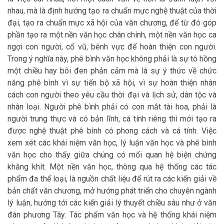
nhau, mà là định hướng tạo ra chuẩn mực nghệ thuật của thời
đại, tạo ra chuẩn mực xã hội của văn chương, để từ đó góp
phần tạo ra một nền văn học chân chính, một nền văn học ca
ngợi con người, cổ vũ, bênh vực để hoàn thiện con người.
Trong ý nghĩa này, phê bình văn học không phải là sự tô hồng
một chiều hay bôi đen phản cảm mà là sự ý thức về chức
năng phê bình vì sự tiến bộ xã hội, vì sự hoàn thiện nhân
cách con người theo yêu cầu thời đại và lịch sử, dân tộc và
nhân loại. Người phê bình phải có con mắt tài hoa, phải là
người trung thực và có bản lĩnh, cá tính riêng thì mới tạo ra
được nghệ thuật phê bình có phong cách và cá tính. Việc
xem xét các khái niệm văn học, lý luận văn học và phê bình
văn học cho thấy giữa chúng có mối quan hệ biện chứng
khăng khít. Một nền văn học, thông qua hệ thống các tác
phẩm đa thể loại, là nguồn chất liệu để rút ra các kiến giải về
bản chất văn chương, mở hướng phát triển cho chuyên ngành
lý luận, hướng tới các kiến giải lý thuyết chiều sâu như ở văn
đàn phương Tây. Tác phẩm văn học và hệ thống khái niệm