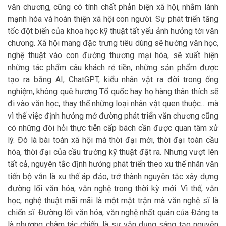
văn chương, cũng có tính chất phản biện xã hội, nhằm lành
mạnh hóa và hoàn thiện xã hội con người. Sự phát triển tăng
tốc đột biến của khoa học kỹ thuật tất yếu ảnh hưởng tới văn
chương. Xã hội mang đặc trưng tiêu dùng sẽ hướng văn học,
nghệ thuật vào con đường thương mại hóa, sẽ xuất hiện
những tác phẩm câu khách rẻ tiền, những sản phẩm được
tạo ra bằng AI, ChatGPT, kiểu nhân vật ra đời trong ống
nghiệm, không quê hương Tổ quốc hay họ hàng thân thích sẽ
đi vào văn học, thay thế những loại nhân vật quen thuộc… mà
vì thế việc định hướng mở đường phát triển văn chương cũng
có những đòi hỏi thực tiễn cấp bách cần được quan tâm xử
lý. Đó là bài toán xã hội mà thời đại mới, thời đại toàn cầu
hóa, thời đại của cầu trường kỹ thuật đặt ra. Nhưng vượt lên
tất cả, nguyên tắc định hướng phát triển theo xu thế nhân văn
tiến bộ vẫn là xu thế áp đảo, trở thành nguyên tắc xây dựng
đường lối văn hóa, văn nghệ trong thời kỳ mới. Vì thế, văn
học, nghệ thuật mãi mãi là một mặt trận mà văn nghệ sĩ là
chiến sĩ. Đường lối văn hóa, văn nghệ nhất quán của Đảng ta
là phương châm tác chiến, là sự vận dụng sáng tạo nguyên