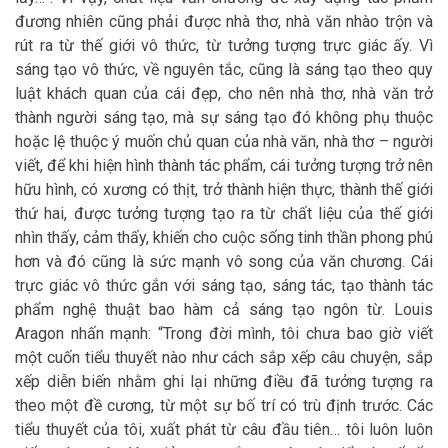
đương nhiên cũng phải được nhà thơ, nhà văn nhào trộn và
rút ra từ thế giới vô thức, từ tưởng tượng trực giác ấy. Vì
sáng tạo vô thức, về nguyên tắc, cũng là sáng tạo theo quy
luật khách quan của cái đẹp, cho nên nhà thơ, nhà văn trở
thành người sáng tạo, mà sự sáng tạo đó không phụ thuộc
hoặc lệ thuộc ý muốn chủ quan của nhà văn, nhà thơ – người
viết, để khi hiện hình thành tác phẩm, cái tưởng tượng trở nên
hữu hình, có xương có thịt, trở thành hiện thực, thành thế giới
thứ hai, được tưởng tượng tạo ra từ chất liệu của thế giới
nhìn thấy, cảm thấy, khiến cho cuộc sống tinh thần phong phú
hơn và đó cũng là sức mạnh vô song của văn chương. Cái
trực giác vô thức gắn với sáng tạo, sáng tác, tạo thành tác
phẩm nghệ thuật bao hàm cả sáng tạo ngôn từ. Louis
Aragon nhấn mạnh: “Trong đời mình, tôi chưa bao giờ viết
một cuốn tiểu thuyết nào như cách sắp xếp câu chuyện, sắp
xếp diễn biến nhằm ghi lại những điều đã tưởng tượng ra
theo một đề cương, từ một sự bố trí có trù định trước. Các
tiểu thuyết của tôi, xuất phát từ câu đầu tiên… tôi luôn luôn