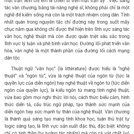
mặt trận. Anh chị em là chiến sĩ trên mặt trận ấy”. Việc sáng
tác văn chương, bằng tài năng nghệ sĩ, không phải chỉ là một
nghề để kiếm sống mà còn là một trách nhiệm công dân. Tính
nhất quán trong nguyên tắc chỉ đường này trong suốt mấy
chục năm qua không chỉ được thể hiện trên lĩnh vực sáng tác
văn học, nghệ thuật mà còn được quán triệt sâu sắc trong
lĩnh vực lý luận và phê bình văn học. Đường lối phát triển văn
hóa, văn nghệ là một thành phần của đường lối cách mạng
dân tộc.
Thuật ngữ “văn học” (la littérature) được hiểu là “nghệ
thuật” và “ngôn từ”; vừa là nghệ thuật của ngôn từ (tức là
quyền lực của diễn ngôn) hay nghệ thuật về ngôn từ (tức diễn
ngôn của quyền lực), là kiểu ngôn từ mang tính nghệ thuật,
vừa bao gồm mọi nghi thức lời nói, cách thức biểu cảm, hình
thức diễn tả, cấu trúc ngữ pháp, tạo thành sức mạnh của
diễn ngôn hay sức mạnh tự thân của nghệ thuật. Văn chương
là thành quả sáng tạo mang tính khoa học, tuân thủ trật tự
logic sáng tạo, là lĩnh vực sản xuất đặc thù, đặc biệt: không
chỉ có tinh thần (tư tưởng tác phẩm) mà còn cả vật chất (vỏ