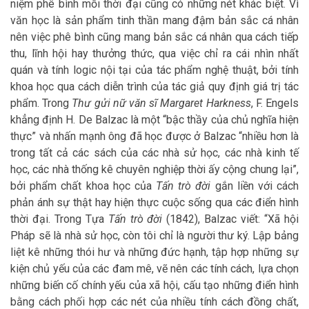
niệm phê bình mỗi thời đại cũng có những nét khác biệt. Vì
văn học là sản phẩm tinh thần mang đậm bản sắc cá nhân
nên việc phê bình cũng mang bản sắc cá nhân qua cách tiếp
thu, lĩnh hội hay thưởng thức, qua việc chỉ ra cái nhìn nhất
quán và tính logic nội tại của tác phẩm nghệ thuật, bởi tính
khoa học qua cách diễn trình của tác giả quy định giá trị tác
phẩm. Trong
Thư gửi nữ văn sĩ Margaret Harkness
, F. Engels
khẳng định H. De Balzac là một “bậc thầy của chủ nghĩa hiện
thực” và nhấn mạnh ông đã học được ở Balzac “nhiều hơn là
trong tất cả các sách của các nhà sử học, các nhà kinh tế
học, các nhà thống kê chuyên nghiệp thời ấy cộng chung lại”,
bởi phẩm chất khoa học của
Tấn trò đời
gắn liền với cách
phản ánh sự thật hay hiện thực cuộc sống qua các điển hình
thời đại. Trong Tựa
Tấn trò đời
(1842), Balzac viết: “Xã hội
Pháp sẽ là nhà sử học, còn tôi chỉ là người thư ký. Lập bảng
liệt kê những thói hư và những đức hạnh, tập hợp những sự
kiện chủ yếu của các đam mê, vẽ nên các tính cách, lựa chọn
những biến cố chính yếu của xã hội, cấu tạo những điển hình
bằng cách phối hợp các nét của nhiều tính cách đồng chất,