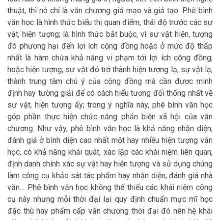
thuật, thì nó chỉ là văn chương giả mạo và giả tạo. Phê bình
văn học là hình thức biểu thị quan điểm, thái độ trước các sự
vật, hiện tượng; là hình thức bắt buộc, vì sự vật hiện, tượng
đó phương hại đến lợi ích cộng đồng hoặc ở mức độ thấp
nhất là hàm chứa khả năng vi phạm tới lợi ích cộng đồng;
hoặc hiện tượng, sự vật đó trở thành hiện tượng lạ, sự vật lạ,
thành trung tâm chú ý của cộng đồng mà cần được minh
định hay tường giải để có cách hiểu tương đối thống nhất về
sự vật, hiện tượng ấy; trong ý nghĩa này, phê bình văn học
góp phần thực hiện chức năng phản biện xã hội của văn
chương. Như vậy, phê bình văn học là khả năng nhận diện,
đánh giá ở bình diện cao nhất một hay nhiều hiện tượng văn
học, có khả năng khái quát, xác lập các khái niệm liên quan,
định danh chính xác sự vật hay hiện tượng và sử dụng chúng
làm công cụ khảo sát tác phẩm hay nhận diện, đánh giá nhà
văn… Phê bình văn học không thể thiếu các khái niệm công
cụ này nhưng mỗi thời đại lại quy định chuẩn mực mĩ học
đặc thù hay phẩm cấp văn chương thời đại đó nên hệ khái