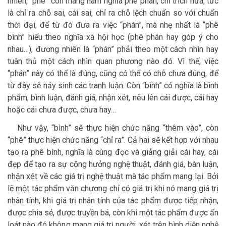
nhiên, “phê” còn mang hàm nghĩa phê phán, chỉ trích nữa, tức
là chỉ ra chỗ sai, cái sai, chỉ ra chỗ lệch chuẩn so với chuẩn
thời đại, để từ đó đưa ra việc “phán”, mà nhẹ nhất là “phê
bình” hiểu theo nghĩa xã hội học (phê phán hay góp ý cho
nhau…), đương nhiên là “phán” phải theo một cách nhìn hay
tuân thủ một cách nhìn quan phương nào đó. Vì thế, việc
“phán” này có thể là đúng, cũng có thể có chỗ chưa đúng, để
từ đây sẽ nảy sinh các tranh luận. Còn “bình” có nghĩa là bình
phẩm, bình luận, đánh giá, nhận xét, nêu lên cái được, cái hay
hoặc cái chưa được, chưa hay…
Như vậy, “bình” sẽ thực hiện chức năng “thêm vào”, còn
“phê” thực hiện chức năng “chỉ ra”. Cả hai sẽ kết hợp với nhau
tạo ra phê bình, nghĩa là cùng đọc và giảng giải cái hay, cái
đẹp để tạo ra sự cộng hưởng nghệ thuật, đánh giá, bàn luận,
nhận xét về các giá trị nghệ thuật mà tác phẩm mang lại. Bởi
lẽ một tác phẩm văn chương chỉ có giá trị khi nó mang giá trị
nhân tính, khi giá trị nhân tính của tác phẩm được tiếp nhận,
được chia sẻ, được truyền bá, còn khi một tác phẩm được ấn
loát nào đó không mang giá trị người, xét trên bình diện nghệ