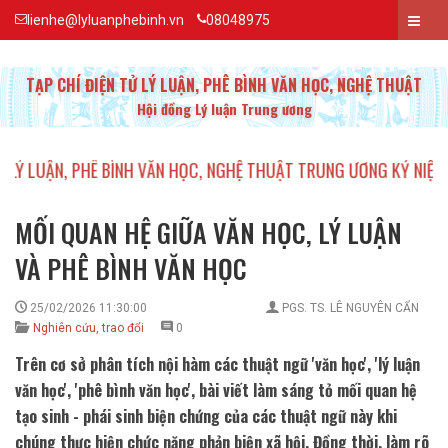
lienhe@lyluanphebinh.vn
08048975
TẠP CHÍ ĐIỆN TỬ LÝ LUẬN, PHÊ BÌNH VĂN HỌC, NGHỆ THUẬT
Hội đồng Lý luận Trung ương
PHÊ BÌNH VĂN HỌC, NGHỆ THUẬT TRUNG ƯƠNG KỶ NIỆM 20 NĂM T
MỐI QUAN HỆ GIỮA VĂN HỌC, LÝ LUẬN
VÀ PHÊ BÌNH VĂN HỌC
25/02/2026 11:30:00
PGS. TS. LÊ NGUYÊN CẨN
Nghiên cứu, trao đổi
0
Trên cơ sở phân tích nội hàm các thuật ngữ 'văn học', 'lý luận
văn học', 'phê bình văn học', bài viết làm sáng tỏ mối quan hệ
tạo sinh - phái sinh biện chứng của các thuật ngữ này khi
chúng thực hiện chức năng phản biện xã hội. Đồng thời, làm rõ