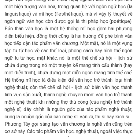
một hiện tượng văn hóa, trong quan hệ với ngôn ngữ học (la
linguistique) và mĩ học (l’esthétique), mà vì vậy lý thuyết về
ngôn ngữ văn học còn được gọi là thi pháp học (poétique).
Bản thân văn học là một hệ thống mĩ học gồm hai phương
diện biểu hiện, đồng thời cũng là hai hướng để phê bình văn
học tiếp cận tác phẩm văn chương. Một mặt, nó là một vựng
tập tu từ học về các thể loại, phong cách hay hình thể ngôn
ngữ tu từ học; mặt khác, nó là một thể chế xã hội - lịch sử
chứa đựng trong nó một truyện kể mang tính cấu thành (hay
một diễn trình), chứa đựng một diễn ngôn mang tính thể chế.
Hệ thống mĩ học là điều kiện để văn học trở thành loại hình
nghệ thuật; còn thể chế xã hội - lịch sử biến văn học thành
lĩnh vực sản xuất, thành nghề chuyên môn: văn học trở thành
một nghệ thuật khi những thợ thủ công (của nghề) trở thành
nghệ sĩ; đây chính là nguồn gốc của tác phẩm nghệ thuật,
cũng là nguồn gốc của các nghệ sĩ, văn sĩ, thi sĩ hay kịch sĩ…
Phương Tây gọi sáng tạo văn chương là nghề văn cũng trên
cơ sở này. Các tác phẩm văn học, nghệ thuật, ngoài việc thực