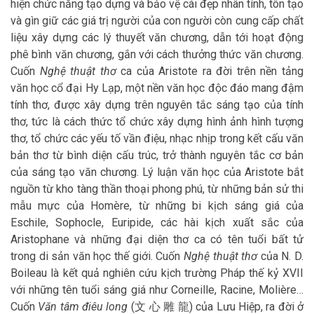
hiện chức năng tạo dựng và bảo vệ cái đẹp nhân tính, tôn tạo
và gìn giữ các giá trị người của con người còn cung cấp chất
liệu xây dựng các lý thuyết văn chương, dẫn tới hoạt động
phê bình văn chương, gắn với cách thưởng thức văn chương.
Cuốn
Nghệ thuật thơ
ca của Aristote ra đời trên nền tảng
văn học cổ đại Hy Lạp, một nền văn học độc đáo mang đậm
tính thơ, được xây dựng trên nguyên tắc sáng tạo của tính
thơ, tức là cách thức tổ chức xây dựng hình ảnh hình tượng
thơ, tổ chức các yếu tố vần điệu, nhạc nhịp trong kết cấu văn
bản thơ từ bình diện cấu trúc, trở thành nguyên tắc cơ bản
của sáng tạo văn chương. Lý luận văn học của Aristote bắt
nguồn từ kho tàng thần thoại phong phú, từ những bản sử thi
mẫu mực của Homère, từ những bi kịch sáng giá của
Eschile, Sophocle, Euripide, các hài kịch xuất sắc của
Aristophane và những đại diện thơ ca có tên tuổi bất tử
trong di sản văn học thế giới. Cuốn
Nghệ thuật thơ
của N. D.
Boileau là kết quả nghiên cứu kịch trường Pháp thế kỷ XVII
với những tên tuổi sáng giá như Corneille, Racine, Molière…
Cuốn
Văn tâm điêu long
(文 心 雕 龍) của Lưu Hiệp, ra đời ở