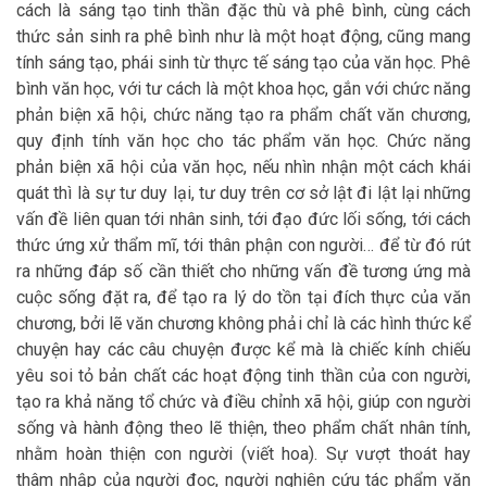
cách là sáng tạo tinh thần đặc thù và phê bình, cùng cách
thức sản sinh ra phê bình như là một hoạt động, cũng mang
tính sáng tạo, phái sinh từ thực tế sáng tạo của văn học. Phê
bình văn học, với tư cách là một khoa học, gắn với chức năng
phản biện xã hội, chức năng tạo ra phẩm chất văn chương,
quy định tính văn học cho tác phẩm văn học. Chức năng
phản biện xã hội của văn học, nếu nhìn nhận một cách khái
quát thì là sự tư duy lại, tư duy trên cơ sở lật đi lật lại những
vấn đề liên quan tới nhân sinh, tới đạo đức lối sống, tới cách
thức ứng xử thẩm mĩ, tới thân phận con người… để từ đó rút
ra những đáp số cần thiết cho những vấn đề tương ứng mà
cuộc sống đặt ra, để tạo ra lý do tồn tại đích thực của văn
chương, bởi lẽ văn chương không phải chỉ là các hình thức kể
chuyện hay các câu chuyện được kể mà là chiếc kính chiếu
yêu soi tỏ bản chất các hoạt động tinh thần của con người,
tạo ra khả năng tổ chức và điều chỉnh xã hội, giúp con người
sống và hành động theo lẽ thiện, theo phẩm chất nhân tính,
nhằm hoàn thiện con người (viết hoa). Sự vượt thoát hay
thâm nhập của người đọc, người nghiên cứu tác phẩm văn