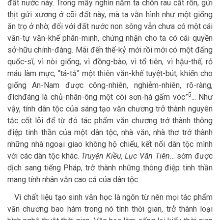
đất nước này. Trong mấy nghìn năm ta chôn rau cắt rốn, gửi
thịt gửi xương ở cõi đất này, mà ta vẫn hình như một giống
ăn trọ ở nhờ; đối với đất nước non sông vẫn chưa có một cái
văn-tự văn-khế phân-minh, chứng nhận cho ta có cái quyền
sở-hữu chính-đáng. Mãi đến thế-kỷ mới rồi mới có một đấng
quốc-sĩ, vì nòi giống, vì đồng-bào, vì tổ tiên, vì hậu-thế, rỏ
máu làm mực, “tá-tả” một thiên văn-khế tuyệt-bút, khiến cho
giống An-Nam được công-nhiên, nghiễm-nhiên, rõ-ràng,
5
đíchđáng là chủ-nhân-ông một cõi sơn-hà gấm vóc”
... Như
vậy, tính dân tộc của sáng tạo văn chương trở thành nguyên
tắc cốt lõi để từ đó tác phẩm văn chương trở thành thông
điệp tinh thần của một dân tộc, nhà văn, nhà thơ trở thành
những nhà ngoại giao không hộ chiếu, kết nối dân tộc mình
với các dân tộc khác.
Truyện Kiều, Lục Vân Tiên
… sớm được
dịch sang tiếng Pháp, trở thành những thông điệp tinh thần
mang tính nhân văn cao cả của dân tộc.
Vì chất liệu tạo sinh văn học là ngôn từ nên mọi tác phẩm
văn chương bao hàm trong nó tính thời gian, trở thành loại