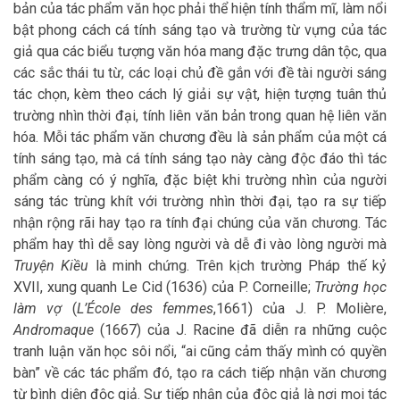
bản của tác phẩm văn học phải thể hiện tính thẩm mĩ, làm nổi
bật phong cách cá tính sáng tạo và trường từ vựng của tác
giả qua các biểu tượng văn hóa mang đặc trưng dân tộc, qua
các sắc thái tu từ, các loại chủ đề gắn với đề tài người sáng
tác chọn, kèm theo cách lý giải sự vật, hiện tượng tuân thủ
trường nhìn thời đại, tính liên văn bản trong quan hệ liên văn
hóa. Mỗi tác phẩm văn chương đều là sản phẩm của một cá
tính sáng tạo, mà cá tính sáng tạo này càng độc đáo thì tác
phẩm càng có ý nghĩa, đặc biệt khi trường nhìn của người
sáng tác trùng khít với trường nhìn thời đại, tạo ra sự tiếp
nhận rộng rãi hay tạo ra tính đại chúng của văn chương. Tác
phẩm hay thì dễ say lòng người và dễ đi vào lòng người mà
Truyện Kiều
là minh chứng. Trên kịch trường Pháp thế kỷ
XVII, xung quanh Le Cid (1636) của P. Corneille;
Trường học
làm vợ
(
L’École des femmes
,1661) của J. P. Molière,
Andromaque
(1667) của J. Racine đã diễn ra những cuộc
tranh luận văn học sôi nổi, “ai cũng cảm thấy mình có quyền
bàn” về các tác phẩm đó, tạo ra cách tiếp nhận văn chương
từ bình diện độc giả. Sự tiếp nhận của độc giả là nơi mọi tác