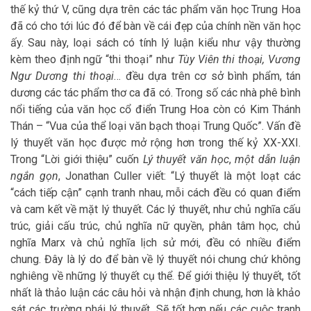
thế kỷ thứ V, cũng dựa trên các tác phẩm văn học Trung Hoa
đã có cho tới lúc đó để bàn về cái đẹp của chính nền văn học
ấy. Sau này, loại sách có tính lý luận kiểu như vậy thường
kèm theo định ngữ “thi thoại” như
Tùy Viên thi thoại, Vương
Ngư Dương thi thoại
… đều dựa trên cơ sở bình phẩm, tán
dương các tác phẩm thơ ca đã có. Trong số các nhà phê bình
nổi tiếng của văn học cổ điển Trung Hoa còn có Kim Thánh
Thán – “Vua của thể loại văn bạch thoại Trung Quốc”. Vấn đề
lý thuyết văn học được mở rộng hơn trong thế kỷ XX-XXI.
Trong “Lời giới thiệu” cuốn
Lý thuyết văn học
,
một dẫn luận
ngắn gọn
, Jonathan Culler viết: “Lý thuyết là một loạt các
“cách tiếp cận” cạnh tranh nhau, mỗi cách đều có quan điểm
và cam kết về mặt lý thuyết. Các lý thuyết, như chủ nghĩa cấu
trúc, giải cấu trúc, chủ nghĩa nữ quyền, phân tâm học, chủ
nghĩa Marx và chủ nghĩa lịch sử mới, đều có nhiều điểm
chung. Đây là lý do để bàn về lý thuyết nói chung chứ không
nghiêng về những lý thuyết cụ thể. Để giới thiệu lý thuyết, tốt
nhất là thảo luận các câu hỏi và nhận định chung, hơn là khảo
sát các trường phái lý thuyết. Sẽ tốt hơn nếu các cuộc tranh