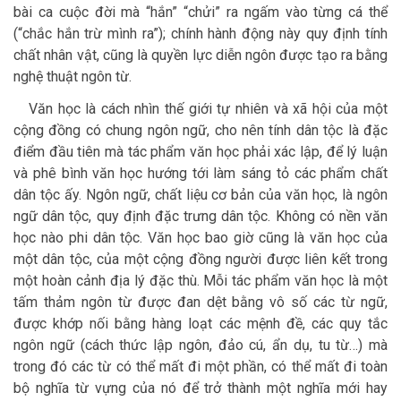
bài ca cuộc đời mà “hắn” “chửi” ra ngấm vào từng cá thể
(“chắc hắn trừ mình ra”); chính hành động này quy định tính
chất nhân vật, cũng là quyền lực diễn ngôn được tạo ra bằng
nghệ thuật ngôn từ.
Văn học là cách nhìn thế giới tự nhiên và xã hội của một
cộng đồng có chung ngôn ngữ, cho nên tính dân tộc là đặc
điểm đầu tiên mà tác phẩm văn học phải xác lập, để lý luận
và phê bình văn học hướng tới làm sáng tỏ các phẩm chất
dân tộc ấy. Ngôn ngữ, chất liệu cơ bản của văn học, là ngôn
ngữ dân tộc, quy định đặc trưng dân tộc. Không có nền văn
học nào phi dân tộc. Văn học bao giờ cũng là văn học của
một dân tộc, của một cộng đồng người được liên kết trong
một hoàn cảnh địa lý đặc thù. Mỗi tác phẩm văn học là một
tấm thảm ngôn từ được đan dệt bằng vô số các từ ngữ,
được khớp nối bằng hàng loạt các mệnh đề, các quy tắc
ngôn ngữ (cách thức lập ngôn, đảo cú, ẩn dụ, tu từ…) mà
trong đó các từ có thể mất đi một phần, có thể mất đi toàn
bộ nghĩa từ vựng của nó để trở thành một nghĩa mới hay