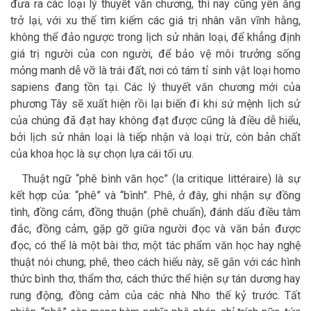
đưa ra các loại lý thuyết văn chương, thì nay cũng yên ắng
trở lại, với xu thế tìm kiếm các giá trị nhân văn vĩnh hằng,
không thể đảo ngược trong lịch sử nhân loại, để khẳng định
giá trị người của con người, để bảo vệ môi trưởng sống
mỏng manh dễ vỡ là trái đất, nơi có tám tỉ sinh vật loại homo
sapiens đang tồn tại. Các lý thuyết văn chương mới của
phương Tây sẽ xuất hiện rồi lại biến đi khi sứ mệnh lịch sử
của chúng đã đạt hay không đạt được cũng là điều dễ hiểu,
bởi lịch sử nhân loại là tiếp nhận và loại trừ, còn bản chất
của khoa học là sự chọn lựa cái tối ưu.
Thuật ngữ “phê bình văn học” (la critique littéraire) là sự
kết hợp của: “phê” và “bình”. Phê, ở đây, ghi nhận sự đồng
tình, đồng cảm, đồng thuận (phê chuẩn), đánh dấu điều tâm
đắc, đồng cảm, gặp gỡ giữa người đọc và văn bản được
đọc, có thể là một bài thơ, một tác phẩm văn học hay nghệ
thuật nói chung; phê, theo cách hiểu này, sẽ gắn với các hình
thức bình thơ, thẩm thơ, cách thức thể hiện sự tán dương hay
rung động, đồng cảm của các nhà Nho thế kỷ trước. Tất