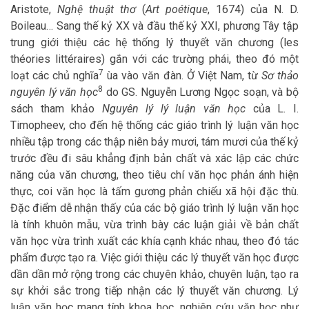
Aristote,
Nghệ thuật thơ
(
Art poétique
, 1674) của N. D.
Boileau… Sang thế kỷ XX và đầu thế kỷ XXI, phương Tây tập
trung giới thiệu các hệ thống lý thuyết văn chương (les
théories littéraires) gắn với các trường phái, theo đó một
7
loạt các chủ nghĩa
ùa vào văn đàn. Ở Việt Nam, từ
Sơ thảo
8
nguyên lý văn học
do GS. Nguyễn Lương Ngọc soạn, và bộ
sách tham khảo
Nguyên lý lý luận văn học
của L. I.
Timopheev, cho đến hệ thống các giáo trình lý luận văn học
nhiều tập trong các thập niên bảy mươi, tám mươi của thế kỷ
trước đều đi sâu khẳng định bản chất và xác lập các chức
năng của văn chương, theo tiêu chí văn học phản ánh hiện
thực, coi văn học là tấm gương phản chiếu xã hội đặc thù.
Đặc điểm dễ nhận thấy của các bộ giáo trình lý luận văn học
là tính khuôn mẫu, vừa trình bày các luận giải về bản chất
văn học vừa trình xuất các khía cạnh khác nhau, theo đó tác
phẩm được tạo ra. Việc giới thiệu các lý thuyết văn học được
dần dần mở rộng trong các chuyên khảo, chuyên luận, tạo ra
sự khởi sắc trong tiếp nhận các lý thuyết văn chương. Lý
luận văn học mang tính khoa học, nghiên cứu văn học như