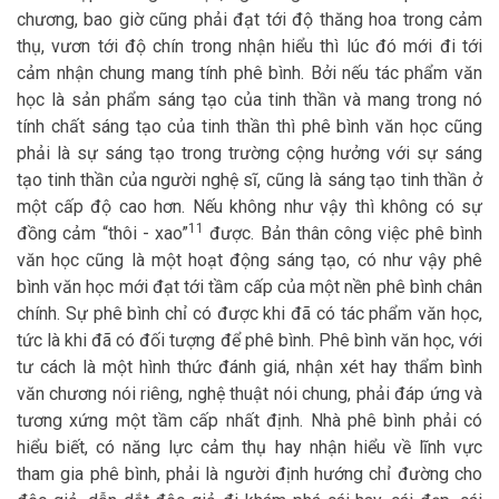
chương, bao giờ cũng phải đạt tới độ thăng hoa trong cảm
thụ, vươn tới độ chín trong nhận hiểu thì lúc đó mới đi tới
cảm nhận chung mang tính phê bình. Bởi nếu tác phẩm văn
học là sản phẩm sáng tạo của tinh thần và mang trong nó
tính chất sáng tạo của tinh thần thì phê bình văn học cũng
phải là sự sáng tạo trong trường cộng hưởng với sự sáng
tạo tinh thần của người nghệ sĩ, cũng là sáng tạo tinh thần ở
một cấp độ cao hơn. Nếu không như vậy thì không có sự
11
đồng cảm “thôi - xao”
được. Bản thân công việc phê bình
văn học cũng là một hoạt động sáng tạo, có như vậy phê
bình văn học mới đạt tới tầm cấp của một nền phê bình chân
chính. Sự phê bình chỉ có được khi đã có tác phẩm văn học,
tức là khi đã có đối tượng để phê bình. Phê bình văn học, với
tư cách là một hình thức đánh giá, nhận xét hay thẩm bình
văn chương nói riêng, nghệ thuật nói chung, phải đáp ứng và
tương xứng một tầm cấp nhất định. Nhà phê bình phải có
hiểu biết, có năng lực cảm thụ hay nhận hiểu về lĩnh vực
tham gia phê bình, phải là người định hướng chỉ đường cho