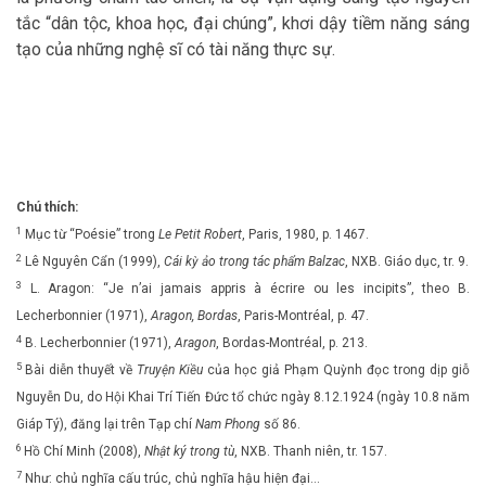
tắc “dân tộc, khoa học, đại chúng”, khơi dậy tiềm năng sáng
tạo của những nghệ sĩ có tài năng thực sự.
Chú thích:
1
Mục từ “Poésie” trong
Le Petit Robert
, Paris, 1980, p. 1467.
2
Lê Nguyên Cẩn (1999),
Cái kỳ ảo trong tác phẩm Balzac
, NXB. Giáo dục, tr. 9.
3
L. Aragon: “Je n’ai jamais appris à écrire ou les incipits”, theo B.
Lecherbonnier (1971),
Aragon, Bordas
, Paris-Montréal, p. 47.
4
B. Lecherbonnier (1971),
Aragon
, Bordas-Montréal, p. 213.
5
Bài diễn thuyết về
Truyện Kiều
của học giả Phạm Quỳnh đọc trong dịp giỗ
Nguyễn Du, do Hội Khai Trí Tiến Đức tổ chức ngày 8.12.1924 (ngày 10.8 năm
Giáp Tý), đăng lại trên Tạp chí
Nam Phong
số 86.
6
Hồ Chí Minh (2008),
Nhật ký trong tù
, NXB. Thanh niên, tr. 157.
7
Như: chủ nghĩa cấu trúc, chủ nghĩa hậu hiện đại…