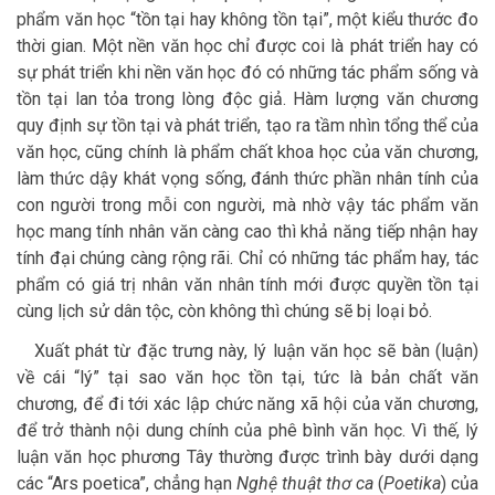
phẩm văn học “tồn tại hay không tồn tại”, một kiểu thước đo
thời gian. Một nền văn học chỉ được coi là phát triển hay có
sự phát triển khi nền văn học đó có những tác phẩm sống và
tồn tại lan tỏa trong lòng độc giả. Hàm lượng văn chương
quy định sự tồn tại và phát triển, tạo ra tầm nhìn tổng thể của
văn học, cũng chính là phẩm chất khoa học của văn chương,
làm thức dậy khát vọng sống, đánh thức phần nhân tính của
con người trong mỗi con người, mà nhờ vậy tác phẩm văn
học mang tính nhân văn càng cao thì khả năng tiếp nhận hay
tính đại chúng càng rộng rãi. Chỉ có những tác phẩm hay, tác
phẩm có giá trị nhân văn nhân tính mới được quyền tồn tại
cùng lịch sử dân tộc, còn không thì chúng sẽ bị loại bỏ.
Xuất phát từ đặc trưng này, lý luận văn học sẽ bàn (luận)
về cái “lý” tại sao văn học tồn tại, tức là bản chất văn
chương, để đi tới xác lập chức năng xã hội của văn chương,
để trở thành nội dung chính của phê bình văn học. Vì thế, lý
luận văn học phương Tây thường được trình bày dưới dạng
các “Ars poetica”, chẳng hạn
Nghệ thuật thơ ca
(
Poetika
) của