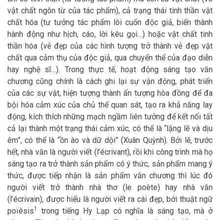
vật chất ngôn từ của tác phẩm), cả trạng thái tinh thần vật
chất hóa (tư tưởng tác phẩm lôi cuốn độc giả, biến thành
hành động như hịch, cáo, lời kêu gọi…) hoặc vật chất tinh
thần hóa (vẻ đẹp của các hình tượng trở thành vẻ đẹp vật
chất qua cảm thụ của độc giả, qua chuyển thể của đạo diễn
hay nghệ sĩ…). Trong thực tế, hoạt động sáng tạo văn
chương cũng chính là cách ghi lại sự vận động, phát triển
của các sự vật, hiện tượng thành ấn tượng hòa đồng để đa
bội hóa cảm xúc của chủ thể quan sát, tạo ra khả năng lay
động, kích thích những mạch ngầm liên tưởng để kết nối tất
cả lại thành một trạng thái cảm xúc, có thể là “lặng lẽ và dịu
êm”, có thể là “ồn ào và dữ dội” (Xuân Quỳnh). Bởi lẽ, trước
hết, nhà văn là người viết (l’écrivant), rồi khi công trình mà họ
sáng tạo ra trở thành sản phẩm có ý thức, sản phẩm mang ý
thức, được tiếp nhận là sản phẩm văn chương thì lúc đó
người viết trở thành nhà thơ (le poète) hay nhà văn
(l’écrivain), được hiểu là người viết ra cái đẹp, bởi thuật ngữ
1
poïêsis
trong tiếng Hy Lạp có nghĩa là sáng tạo, mà ở