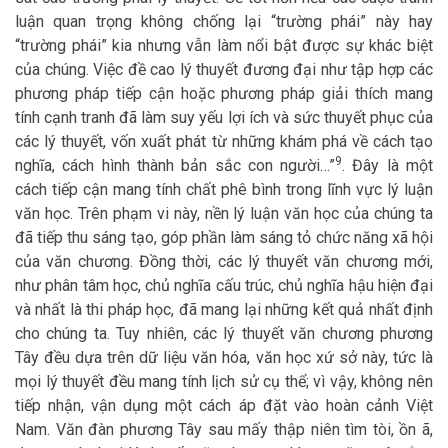
luận quan trọng không chống lại “trường phái” này hay
“trường phái” kia nhưng vẫn làm nổi bật được sự khác biệt
của chúng. Việc đề cao lý thuyết đương đại như tập hợp các
phương pháp tiếp cận hoặc phương pháp giải thích mang
tính cạnh tranh đã làm suy yếu lợi ích và sức thuyết phục của
các lý thuyết, vốn xuất phát từ những khám phá về cách tạo
9
nghĩa, cách hình thành bản sắc con người…”
. Đây là một
cách tiếp cận mang tính chất phê bình trong lĩnh vực lý luận
văn học. Trên phạm vi này, nền lý luận văn học của chúng ta
đã tiếp thu sáng tạo, góp phần làm sáng tỏ chức năng xã hội
của văn chương. Đồng thời, các lý thuyết văn chương mới,
như phân tâm học, chủ nghĩa cấu trúc, chủ nghĩa hậu hiện đại
và nhất là thi pháp học, đã mang lại những kết quả nhất định
cho chúng ta. Tuy nhiên, các lý thuyết văn chương phương
Tây đều dựa trên dữ liệu văn hóa, văn học xứ sở này, tức là
mọi lý thuyết đều mang tính lịch sử cụ thể; vì vậy, không nên
tiếp nhận, vận dụng một cách áp đặt vào hoàn cảnh Việt
Nam. Văn đàn phương Tây sau mấy thập niên tìm tòi, ồn ã,