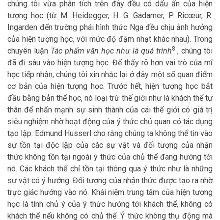
chúng tôi vừa phân tích trên đây đều có dấu ấn của hiện
tượng học (từ M. Heidegger, H. G. Gadamer, P. Ricœur, R.
Ingarden đến trường phái hình thức Nga đều chịu ảnh hưởng
của hiện tượng học, với mức độ đậm nhạt khác nhau). Trong
8
chuyên luận
Tác phẩm văn học như là quá trình
, chúng tôi
đã đi sâu vào hiện tượng học. Để thấy rõ hơn vai trò của mĩ
học tiếp nhận, chúng tôi xin nhắc lại ở đây một số quan điểm
cơ bản của hiện tượng học. Trước hết, hiện tượng học bắt
đầu bằng bản thể học, nó loại trừ thế giới như là khách thể tự
thân để nhấn mạnh sự sinh thành của cái thế giới có giá trị
siêu nghiệm nhờ hoạt động của ý thức chủ quan có tác dụng
tạo lập. Edmund Husserl cho rằng chúng ta không thể tin vào
sự tồn tại độc lập của các sự vật và đối tượng của nhận
thức không tồn tại ngoài ý thức của chủ thể đang hướng tới
nó. Các khách thể chỉ tồn tại thông qua ý thức như là những
sự vật có ý hướng. Đối tượng của nhận thức được tạo ra nhờ
trực giác hướng vào nó. Khái niệm trung tâm của hiện tượng
học là tính chủ ý của ý thức hướng tới khách thể, không có
khách thể nếu không có chủ thể. Ý thức không thụ động mà