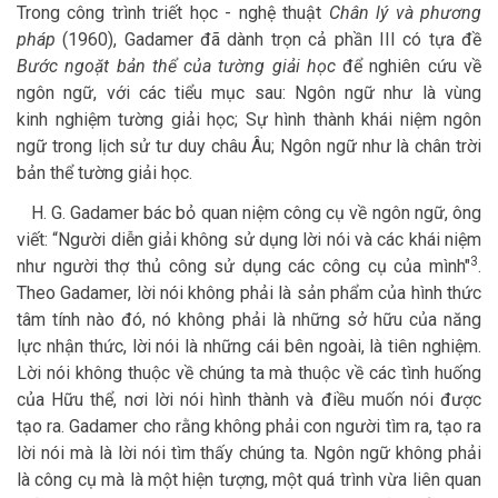
Trong công trình triết học - nghệ thuật
Chân lý và phương
pháp
(1960), Gadamer đã dành trọn cả phần III có tựa đề
Bước ngoặt bản thể của tường giải học
để nghiên cứu về
ngôn ngữ, với các tiểu mục sau: Ngôn ngữ như là vùng
kinh nghiệm tường giải học; Sự hình thành khái niệm ngôn
ngữ trong lịch sử tư duy châu Âu; Ngôn ngữ như là chân trời
bản thể tường giải học.
H. G. Gadamer bác bỏ quan niệm công cụ về ngôn ngữ, ông
viết: “Người diễn giải không sử dụng lời nói và các khái niệm
3
như người thợ thủ công sử dụng các công cụ của mình"
.
Theo Gadamer, lời nói không phải là sản phẩm của hình thức
tâm tính nào đó, nó không phải là những sở hữu của năng
lực nhận thức, lời nói là những cái bên ngoài, là tiên nghiệm.
Lời nói không thuộc về chúng ta mà thuộc về các tình huống
của Hữu thể, nơi lời nói hình thành và điều muốn nói được
tạo ra. Gadamer cho rằng không phải con người tìm ra, tạo ra
lời nói mà là lời nói tìm thấy chúng ta. Ngôn ngữ không phải
là công cụ mà là một hiện tượng, một quá trình vừa liên quan