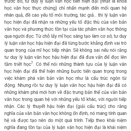
trước đó, tư duy lý luận văn học tiền hiện đại (nhất là khoa
học văn học thực chứng) chỉ nhấn mạnh đến mối quan hệ
nhân quả, đề cao yếu tố môi trường, tác giả... thì lý luận văn
học hiện đại đã nhận ra những yếu tố đặc thù của văn bản
văn học và phương thức tồn tại của tác phẩm văn học thông
qua người đọc. Từ chỗ lấy mĩ học sáng tạo làm cơ sở, tư duy
lý luận văn học hậu hiện đại đã từng bước khẳng định vai trò
quan trọng của mĩ học tiếp nhận. Sẽ không sai nếu nói rằng
tư duy lý luận văn học hậu hiện đại đã đưa vấn để đọc lên
7
tầm triết học
. Có thể nói những thành tựu của lý luận văn
học hiện đại đã thể hiện những bước tiến quan trọng trong
việc khám phá văn bản văn học như là cấu trúc ngôn từ
động. Nhưng rồi tư duy lý luận văn học hậu hiện đại đã có
những khám phá mới hơn về đặc trưng bản thể của văn bản
văn học trong quan hệ với những yếu tố khác, với người tiếp
nhận. Các lý thuyết hậu hiện đại (giải cấu trúc) cho rằng
nghĩa của văn bản văn học không ổn định, nó mang tính quan
hệ và được tạo nên do một quá trình. Tiếp theo khái niệm
nghĩa đang tồn tại của lý luận văn học hiện đại là khái niệm