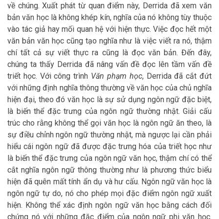
về chúng. Xuất phát từ quan điểm này, Derrida đã xem văn
bản văn học là không khép kín, nghĩa của nó không tùy thuộc
vào tác giả hay mối quan hệ với hiện thực. Việc đọc hết một
văn bản văn học cũng tạo nghĩa như là việc viết ra nó, thậm
chí tất cả sự viết thực ra cũng là đọc văn bản. Đến đây,
chúng ta thấy Derrida đã nâng vấn đề đọc lên tầm vấn đề
triết học. Với công trình
Văn phạm học
, Derrida đã cắt đứt
với những định nghĩa thông thường về văn học của chủ nghĩa
hiện đại, theo đó văn học là sự sử dụng ngôn ngữ đặc biệt,
là biến thể đặc trưng của ngôn ngữ thường nhật. Giải cấu
trúc cho rằng không thể gọi văn học là ngôn ngữ ăn theo, là
sự điều chỉnh ngôn ngữ thường nhật, mà ngược lại cần phải
hiểu cái ngôn ngữ đã được đặc trưng hóa của triết học như
là biến thể đặc trưng của ngôn ngữ văn học, thậm chí có thể
cắt nghĩa ngôn ngữ thông thường như là phương thức biểu
hiện đã quên mất tính ẩn dụ và hư cấu. Ngôn ngữ văn học là
ngôn ngữ tự do, nó cho phép mọi đặc điểm ngôn ngữ xuất
hiện. Không thể xác định ngôn ngữ văn học bằng cách đối
chứng nó với những đặc điểm của ngôn ngữ phi văn học.