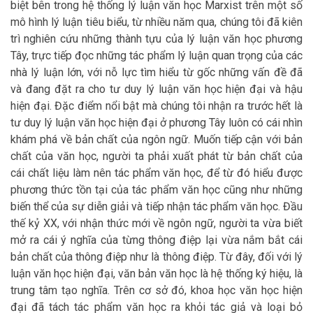
biệt bên trong hệ thống lý luận văn học Marxist trên một số
mô hình lý luận tiêu biểu, từ nhiều năm qua, chúng tôi đã kiên
trì nghiên cứu những thành tựu của lý luận văn học phương
Tây, trực tiếp đọc những tác phẩm lý luận quan trọng của các
nhà lý luận lớn, với nỗ lực tìm hiểu từ gốc những vấn đề đã
và đang đặt ra cho tư duy lý luận văn học hiện đại và hậu
hiện đại. Đặc điểm nổi bật mà chúng tôi nhận ra trước hết là
tư duy lý luận văn học hiện đại ở phương Tây luôn có cái nhìn
khám phá về bản chất của ngôn ngữ. Muốn tiếp cận với bản
chất của văn học, người ta phải xuất phát từ bản chất của
cái chất liệu làm nên tác phẩm văn học, để từ đó hiểu được
phương thức tồn tại của tác phẩm văn học cũng như những
biến thể của sự diễn giải và tiếp nhận tác phẩm văn học. Đầu
thế kỷ XX, với nhận thức mới về ngôn ngữ, người ta vừa biết
mở ra cái ý nghĩa của từng thông điệp lại vừa nắm bắt cái
bản chất của thông điệp như là thông điệp. Từ đây, đối với lý
luận văn học hiện đại, văn bản văn học là hệ thống ký hiệu, là
trung tâm tạo nghĩa. Trên cơ sở đó, khoa học văn học hiện
đại đã tách tác phẩm văn học ra khỏi tác giả và loại bỏ