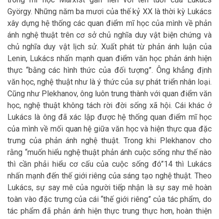
György. Những năm ba mươi của thế kỷ XX là thời kỳ Lukács
xây dựng hệ thống các quan điểm mĩ học của mình về phản
ánh nghệ thuật trên cơ sở chủ nghĩa duy vật biện chứng và
chủ nghĩa duy vật lịch sử. Xuất phát từ phản ánh luận của
Lenin, Lukács nhấn mạnh quan điểm văn học phản ánh hiện
thực “bằng các hình thức của đối tượng”. Ông khẳng định
văn học, nghệ thuật như là ý thức của sự phát triển nhân loại.
Cũng như Plekhanov, ông luôn trung thành với quan điểm văn
học, nghệ thuật không tách rời đời sống xã hội. Cái khác ở
Lukács là ông đã xác lập được hệ thống quan điểm mĩ học
của mình về mối quan hệ giữa văn học và hiện thực qua đặc
trưng của phản ánh nghệ thuật. Trong khi Plekhanov cho
rằng “muốn hiểu nghệ thuật phản ánh cuộc sống như thế nào
thì cần phải hiểu cơ cấu của cuộc sống đó”14 thì Lukács
nhấn mạnh đến thế giới riêng của sáng tạo nghệ thuật. Theo
Lukács, sự say mê của người tiếp nhận là sự say mê hoàn
toàn vào đặc trưng của cái “thế giới riêng” của tác phẩm, do
tác phẩm đã phản ánh hiện thực trung thực hơn, hoàn thiện