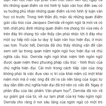
khi những quan điểm và mô hình lý luận văn học đến sau có
xu hướng phủ nhận những quan điểm và mô hình lý luận văn
học có trước. Trong tinh thần đó, mặc dù những quan điểm
giải cấu trúc của Jacques Derrida về ngôn ngữ là mới và có
tính chất phủ định những quan điểm mà chúng tôi vừa nêu ở
trên đây thì chúng tôi vẫn thấy cần phải nhắc tới ở đây như
một sự tiếp nối của tư duy lý luận văn học hiện đại, ở mức
cao hơn. Trước hết, Derrida đã cho thấy những vấn đề cần
xem xét lại trong quan niệm ngôn ngữ học hiện đại và chủ
nghĩa cấu trúc. Derrida nghi ngờ khái niệm tính ngôn ngữ
được quan niệm theo phương pháp cấu trúc - hình thức của
chủ nghĩa hiện đại. Cái mới trong cách tiếp cận của ông
không phải là việc đưa vào vị trí của khái niệm cũ một khái
niệm mới mà ở việc ông đã chỉ ra cái nền tảng của logic tư
duy dẫn đến chủ nghĩa hiện đại đã trở nên có vấn đề. Ngay ở
6
phần đầu của tác phẩm Văn phạm học
, Derrida đã nói về
sự giảm giá của từ, về sự lạm phát của ký hiệu ngôn ngữ.
Derrida cho rằng ở nơi sâu lắng của ngôn ngữ có một trò