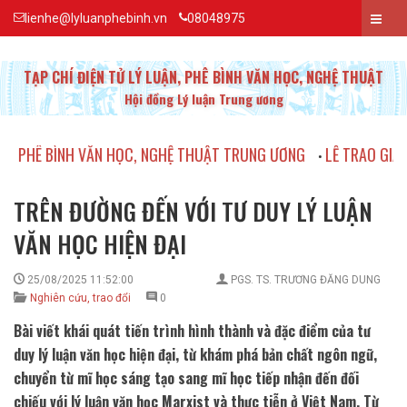
lienhe@lyluanphebinh.vn
08048975
TẠP CHÍ ĐIỆN TỬ LÝ LUẬN, PHÊ BÌNH VĂN HỌC, NGHỆ THUẬT
Hội đồng Lý luận Trung ương
NH VĂN HỌC, NGHỆ THUẬT TRUNG ƯƠNG
LỄ TRAO GIẢI THƯỞNG CÁ
•
TRÊN ĐƯỜNG ĐẾN VỚI TƯ DUY LÝ LUẬN
VĂN HỌC HIỆN ĐẠI
25/08/2025 11:52:00
PGS. TS. TRƯƠNG ĐĂNG DUNG
Nghiên cứu, trao đổi
0
Bài viết khái quát tiến trình hình thành và đặc điểm của tư
duy lý luận văn học hiện đại, từ khám phá bản chất ngôn ngữ,
chuyển từ mĩ học sáng tạo sang mĩ học tiếp nhận đến đối
chiếu với lý luận văn học Marxist và thực tiễn ở Việt Nam. Từ