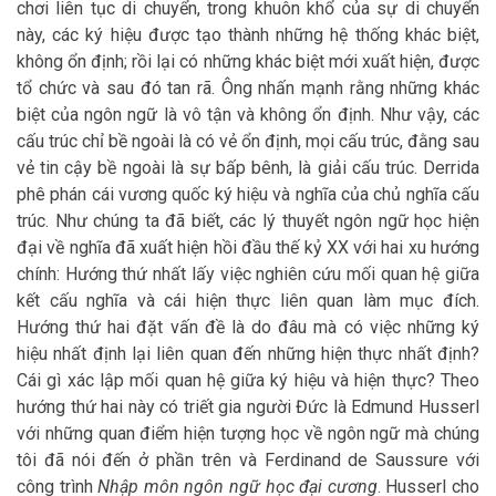
chơi liên tục di chuyển, trong khuôn khổ của sự di chuyển
này, các ký hiệu được tạo thành những hệ thống khác biệt,
không ổn định; rồi lại có những khác biệt mới xuất hiện, được
tổ chức và sau đó tan rã. Ông nhấn mạnh rằng những khác
biệt của ngôn ngữ là vô tận và không ổn định. Như vậy, các
cấu trúc chỉ bề ngoài là có vẻ ổn định, mọi cấu trúc, đằng sau
vẻ tin cậy bề ngoài là sự bấp bênh, là giải cấu trúc. Derrida
phê phán cái vương quốc ký hiệu và nghĩa của chủ nghĩa cấu
trúc. Như chúng ta đã biết, các lý thuyết ngôn ngữ học hiện
đại về nghĩa đã xuất hiện hồi đầu thế kỷ XX với hai xu hướng
chính: Hướng thứ nhất lấy việc nghiên cứu mối quan hệ giữa
kết cấu nghĩa và cái hiện thực liên quan làm mục đích.
Hướng thứ hai đặt vấn đề là do đâu mà có việc những ký
hiệu nhất định lại liên quan đến những hiện thực nhất định?
Cái gì xác lập mối quan hệ giữa ký hiệu và hiện thực? Theo
hướng thứ hai này có triết gia người Đức là Edmund Husserl
với những quan điểm hiện tượng học về ngôn ngữ mà chúng
tôi đã nói đến ở phần trên và Ferdinand de Saussure với
công trình
Nhập môn ngôn ngữ học đại cương
. Husserl cho