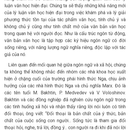
luận văn học hiện đại. Chúng ta sẽ thấy những khả năng mới
của lý luận văn học hiện đại trong việc khám phá và lý giải
phương thức tồn tại của tác phẩm văn học, tính chủ ý và
không chủ ý cũng như tính chất mở của văn bản văn học
trong quan hệ với người đọc. Như là cấu trúc ngôn từ động,
văn bản văn học là tập hợp các ký hiệu ngôn ngữ có đời
sống riêng, với năng lượng ngữ nghĩa riêng, độc lập với tác
giả của nó.
Liên quan đến mối quan hệ giữa ngôn ngữ và xã hội, chúng
ta không thể không nhắc đến nhóm các nhà khoa học xuất
hiện ở chặng cuối của trường phái hình thức Nga, chịu ảnh
hưởng của các nhà hình thức Nga và chủ nghĩa Marx. Đó là
các tên tuổi M. Bakhtin, P. Medvedev và V. Voloshinov.
Bakhtin và các đồng nghiệp đã nghiên cứu ngôn ngữ trong
các tình huống xã hội và nhận thấy rằng lời nói luôn có tính
đối thoại, ông viết: “Đối thoại là bản chất của ý thức, bản
chất của cuộc sống con người... Sống tức là tham gia đối
thoại: hỏi, nghe, trả lời, đồng ý... con người ra đi khi đã nói lời