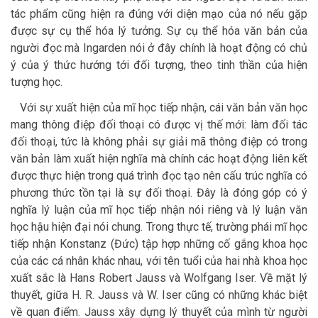
tác phẩm cũng hiện ra đúng với diện mạo của nó nếu gặp
được sự cụ thể hóa lý tưởng. Sự cụ thể hóa văn bản của
người đọc mà Ingarden nói ở đây chính là hoạt động có chủ
ý của ý thức hướng tới đối tượng, theo tinh thần của hiện
tượng học.
Với sự xuất hiện của mĩ học tiếp nhận, cái văn bản văn học
mang thông điệp đối thoại có được vị thế mới: làm đối tác
đối thoại, tức là không phải sự giải mã thông điệp có trong
văn bản làm xuất hiện nghĩa mà chính các hoạt động liên kết
được thực hiện trong quá trình đọc tạo nên cấu trúc nghĩa có
phương thức tồn tại là sự đối thoại. Đây là đóng góp có ý
nghĩa lý luận của mĩ học tiếp nhận nói riêng và lý luận văn
học hậu hiện đại nói chung. Trong thực tế, trường phái mĩ học
tiếp nhận Konstanz (Đức) tập hợp những cố gắng khoa học
của các cá nhân khác nhau, với tên tuổi của hai nhà khoa học
xuất sắc là Hans Robert Jauss và Wolfgang Iser. Về mặt lý
thuyết, giữa H. R. Jauss và W. Iser cũng có những khác biệt
về quan điểm. Jauss xây dựng lý thuyết của mình từ người