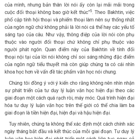
của mình, nhưng bản thân lời nói ấy còn lại mãi mãi trong
5
cuộc đối thoại không bao giờ kết thúc”
. Theo Bakhtin, việc
phổ cập tính hội thoại và phiếm thoại làm nên sự thống nhất
của ngôn ngữ chứ không phải là lời nói cá thể hay các yếu tố
sáng tạo của câu. Như vậy, thông điệp của lời nói còn phụ
thuộc vào người đối thoại chứ không chỉ phụ thuộc vào
người phát ngôn. Quan điểm này của Bakhtin về tính đối
thoại nội tại của lời nói không chỉ soi sáng những đặc điểm
của ngôn ngữ tiểu thuyết mà còn giúp chúng ta có cái nhìn
khoa học hơn về vấn đề tác phẩm văn học nói chung.
Chúng tôi đồng ý với ý kiến cho rằng không nên nhìn nhận
sự phát triển của tư duy lý luận văn học hiện đại theo các
giai đoạn một cách quá rạch ròi, máy móc. Quá trình hiện đại
hóa tư duy lý luận văn học trên thế giới có thể chia làm ba
giai đoạn là tiền hiện đại, hiện đại và hậu hiện đại.
Tuy nhiên, chúng ta không thể xác định một cách chính xác
ngày tháng bắt đầu và kết thúc của mỗi giai đoạn. Tư duy lý
luận văn học hiện đại phát triển một cách liên tục, ngay cả