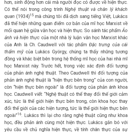
hơn, sinh động hơn cái mà người đọc có được về hiện thực.
Có thể nói trong công trình
Nghệ thuật và chân lý khách
15
quan
(1934)
mà chúng tôi đã dịch sang tiếng Việt, Lukács
đã thể hiện những quan điểm cơ bản của mĩ học Marxist về
mối quan hệ giữa văn học và hiện thực. So sánh tác phẩm
Ảo
ảnh và hiện thực
của một nhà lý luận văn học Marxist khác
của Anh là Ch. Caudwell với tác phẩm
Đặc trưng của cái
thẩm mỹ
của Lukács György, chúng ta thấy những tương
đồng và khác biệt bên trong hệ thống mĩ học của hai nhà mĩ
học Marxist này. Trước hết, trong việc xác định đối tượng
của phản ánh nghệ thuật. Theo Caudwell thì đối tượng của
phản ánh nghệ thuật là “hiện thực bên trong” của con người,
còn “hiện thực bên ngoài” là đối tượng của phản ánh khoa
học. Caudwell viết: “Nghệ thuật có thể thay đổi thế giới cảm
xúc, tức là thế giới hiện thực bên trong, còn khoa học thay
đổi thế giới của các hiện tượng, tức là thế giới hiện thực bên
16
ngoài”
. Lukács thì lại cho rằng nghệ thuật cũng như khoa
học, đều phản ánh cùng một hiện thực. Lukács gắn bó với
yêu cầu về chủ nghĩa hiện thực, về tính chân thực của sự