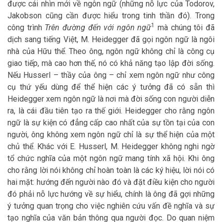
được cái nhìn mới về ngôn ngữ (những nỗ lực của Todorov,
Jakobson cũng cần được hiểu trong tinh thần đó). Trong
1
công trình
Trên đường đến với ngôn ngữ
mà chúng tôi đã
dịch sang tiếng Việt, M. Heidegger đã gọi ngôn ngữ là ngôi
nhà của Hữu thể. Theo ông, ngôn ngữ không chỉ là công cụ
giao tiếp, mà cao hơn thế, nó có khả năng tạo lập đời sống.
Nếu Husserl – thầy của ông – chỉ xem ngôn ngữ như công
cụ thứ yếu dùng để thể hiện các ý tưởng đã có sẵn thì
Heidegger xem ngôn ngữ là nơi mà đời sống con người diễn
ra, là cái đầu tiên tạo ra thế giới. Heidegger cho rằng ngôn
ngữ là sự kiện có đẳng cấp cao nhất của sự tồn tại của con
người, ông không xem ngôn ngữ chỉ là sự thể hiện của một
chủ thể. Khác với E. Husserl, M. Heidegger không nghi ngờ
tổ chức nghĩa của một ngôn ngữ mang tính xã hội. Khi ông
cho rằng lời nói không chỉ hoàn toàn là các ký hiệu, lời nói có
hai mặt: hướng đến người nào đó và đặt điều kiện cho người
đó phải nỗ lực hướng về sự hiểu, chính là ông đã gợi những
ý tưởng quan trọng cho việc nghiên cứu vấn đề nghĩa và sự
tạo nghĩa của văn bản thông qua người đọc. Do quan niệm