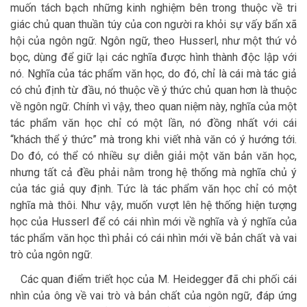
muốn tách bạch những kinh nghiệm bên trong thuộc về tri
giác chủ quan thuần túy của con người ra khỏi sự vấy bẩn xã
hội của ngôn ngữ. Ngôn ngữ, theo Husserl, như một thứ vỏ
bọc, dùng để giữ lại các nghĩa được hình thành độc lập với
nó. Nghĩa của tác phẩm văn học, do đó, chỉ là cái mà tác giả
có chủ định từ đầu, nó thuộc về ý thức chủ quan hơn là thuộc
về ngôn ngữ. Chính vì vậy, theo quan niệm này, nghĩa của một
tác phẩm văn học chỉ có một lần, nó đồng nhất với cái
“khách thể ý thức” mà trong khi viết nhà văn có ý hướng tới.
Do đó, có thể có nhiều sự diễn giải một văn bản văn học,
nhưng tất cả đều phải nằm trong hệ thống mà nghĩa chủ ý
của tác giả quy định. Tức là tác phẩm văn học chỉ có một
nghĩa mà thôi. Như vậy, muốn vượt lên hệ thống hiện tượng
học của Husserl để có cái nhìn mới về nghĩa và ý nghĩa của
tác phẩm văn học thì phải có cái nhìn mới về bản chất và vai
trò của ngôn ngữ.
Các quan điểm triết học của M. Heidegger đã chi phối cái
nhìn của ông về vai trò và bản chất của ngôn ngữ, đáp ứng