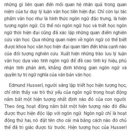
những gì liên quan đến mối quan hệ nhân quả trong quan
niệm của tư duy lý luận văn học tiền hiện đại. Chỉ còn lại tác
phẩm văn học như là hình thức ngôn ngữ đặc trưng, là hiện
tượng ngôn ngữ. Có thể nói ngôn ngữ học và triết học ngôn
ngữ thời hiện đại cũng đã xác lập những quan điểm nghiên
cứu văn học. Qua những quan niệm về ngôn ngữ có thể biết
được khoa học văn học hiện đại quan tâm đến khía cạnh nào
của đối tượng nghiên cứu. Xuất hiện những trào lưu lý luận
văn học dựa vào tính ngôn ngữ để đề cao tính ký hiệu, phủ
nhận tính phản ánh, khẳng định không gian ngôn ngữ và
quyền tự trị ngữ nghĩa của văn bản văn học.
Edmund Husserl, người sáng lập triết học hiện tượng học,
chỉ nhìn thấy vai trò thứ yếu của ngôn ngữ trong hoạt động
nắm bắt một hiện tượng nhất định nào đó của con người.
Theo ông, hoạt động nắm bắt một hiện tượng nào đó đều
được thực hiện độc lập với ngôn ngữ. Ngôn ngữ chỉ là hoạt
động thứ hai, nó đặt tên cho cái mà bằng cách nào đó chủ
thể đã tri giác được từ trước. Hiện tượng học của Husserl