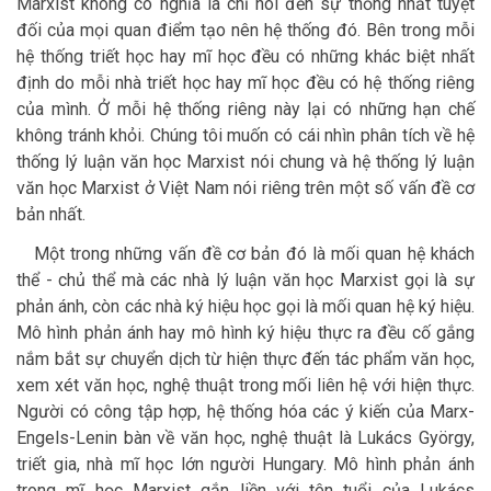
Marxist không có nghĩa là chỉ nói đến sự thống nhất tuyệt
đối của mọi quan điểm tạo nên hệ thống đó. Bên trong mỗi
hệ thống triết học hay mĩ học đều có những khác biệt nhất
định do mỗi nhà triết học hay mĩ học đều có hệ thống riêng
của mình. Ở mỗi hệ thống riêng này lại có những hạn chế
không tránh khỏi. Chúng tôi muốn có cái nhìn phân tích về hệ
thống lý luận văn học Marxist nói chung và hệ thống lý luận
văn học Marxist ở Việt Nam nói riêng trên một số vấn đề cơ
bản nhất.
Một trong những vấn đề cơ bản đó là mối quan hệ khách
thể - chủ thể mà các nhà lý luận văn học Marxist gọi là sự
phản ánh, còn các nhà ký hiệu học gọi là mối quan hệ ký hiệu.
Mô hình phản ánh hay mô hình ký hiệu thực ra đều cố gắng
nắm bắt sự chuyển dịch từ hiện thực đến tác phẩm văn học,
xem xét văn học, nghệ thuật trong mối liên hệ với hiện thực.
Người có công tập hợp, hệ thống hóa các ý kiến của Marx-
Engels-Lenin bàn về văn học, nghệ thuật là Lukács György,
triết gia, nhà mĩ học lớn người Hungary. Mô hình phản ánh
trong mĩ học Marxist gắn liền với tên tuổi của Lukács