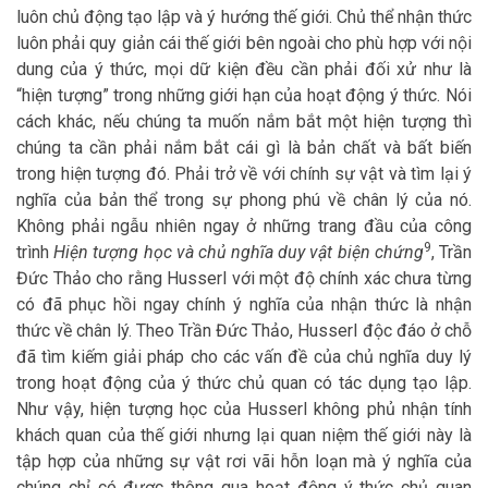
luôn chủ động tạo lập và ý hướng thế giới. Chủ thể nhận thức
luôn phải quy giản cái thế giới bên ngoài cho phù hợp với nội
dung của ý thức, mọi dữ kiện đều cần phải đối xử như là
“hiện tượng” trong những giới hạn của hoạt động ý thức. Nói
cách khác, nếu chúng ta muốn nắm bắt một hiện tượng thì
chúng ta cần phải nắm bắt cái gì là bản chất và bất biến
trong hiện tượng đó. Phải trở về với chính sự vật và tìm lại ý
nghĩa của bản thể trong sự phong phú về chân lý của nó.
Không phải ngẫu nhiên ngay ở những trang đầu của công
9
trình
Hiện tượng học và chủ nghĩa duy vật biện chứng
, Trần
Đức Thảo cho rằng Husserl với một độ chính xác chưa từng
có đã phục hồi ngay chính ý nghĩa của nhận thức là nhận
thức về chân lý. Theo Trần Đức Thảo, Husserl độc đáo ở chỗ
đã tìm kiếm giải pháp cho các vấn đề của chủ nghĩa duy lý
trong hoạt động của ý thức chủ quan có tác dụng tạo lập.
Như vậy, hiện tượng học của Husserl không phủ nhận tính
khách quan của thế giới nhưng lại quan niệm thế giới này là
tập hợp của những sự vật rơi vãi hỗn loạn mà ý nghĩa của
chúng chỉ có được thông qua hoạt động ý thức chủ quan