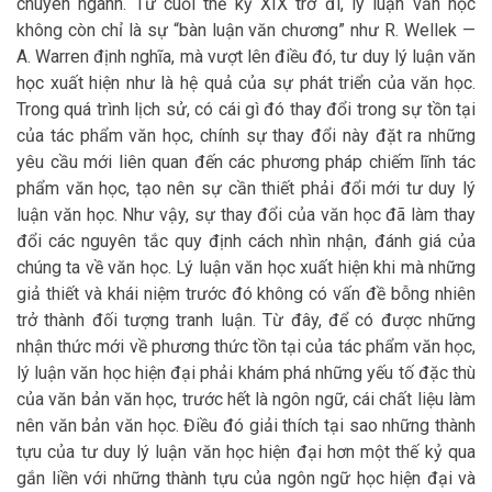
chuyên ngành. Từ cuối thế kỷ XIX trở đi, lý luận văn học
không còn chỉ là sự “bàn luận văn chương” như R. Wellek —
A. Warren định nghĩa, mà vượt lên điều đó, tư duy lý luận văn
học xuất hiện như là hệ quả của sự phát triển của văn học.
Trong quá trình lịch sử, có cái gì đó thay đổi trong sự tồn tại
của tác phẩm văn học, chính sự thay đổi này đặt ra những
yêu cầu mới liên quan đến các phương pháp chiếm lĩnh tác
phẩm văn học, tạo nên sự cần thiết phải đổi mới tư duy lý
luận văn học. Như vậy, sự thay đổi của văn học đã làm thay
đổi các nguyên tắc quy định cách nhìn nhận, đánh giá của
chúng ta về văn học. Lý luận văn học xuất hiện khi mà những
giả thiết và khái niệm trước đó không có vấn đề bỗng nhiên
trở thành đối tượng tranh luận. Từ đây, để có được những
nhận thức mới về phương thức tồn tại của tác phẩm văn học,
lý luận văn học hiện đại phải khám phá những yếu tố đặc thù
của văn bản văn học, trước hết là ngôn ngữ, cái chất liệu làm
nên văn bản văn học. Điều đó giải thích tại sao những thành
tựu của tư duy lý luận văn học hiện đại hơn một thế kỷ qua
gắn liền với những thành tựu của ngôn ngữ học hiện đại và