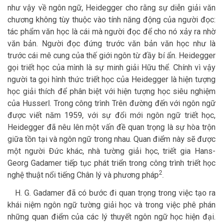
như vậy về ngôn ngữ, Heidegger cho rằng sự diễn giải văn
chương không tùy thuộc vào tính năng động của người đọc:
tác phẩm văn học là cái mà người đọc để cho nó xảy ra nhờ
văn bản. Người đọc đứng trước văn bản văn học như là
trước cái mê cung của thế giới ngôn từ đầy bí ẩn. Heidegger
gọi triết học của mình là sự minh giải Hữu thể. Chính vì vậy
người ta gọi hình thức triết học của Heidegger là hiện tượng
học giải thích để phân biệt với hiện tượng học siêu nghiệm
của Husserl. Trong công trình Trên đường đến với ngôn ngữ
được viết năm 1959, với sự đổi mới ngôn ngữ triết học,
Heidegger đã nêu lên một vấn đề quan trọng là sự hòa trộn
giữa tồn tại và ngôn ngữ trong nhau. Quan điểm này sẽ được
một người Đức khác, nhà tường giải học, triết gia Hans-
Georg Gadamer tiếp tục phát triển trong công trình triết học
2
nghệ thuật nổi tiếng Chân lý và phương pháp
.
H. G. Gadamer đã có bước đi quan trọng trong việc tạo ra
khái niệm ngôn ngữ tường giải học và trong việc phê phán
những quan điểm của các lý thuyết ngôn ngữ học hiện đại.