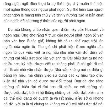
rằng ngôn ngữ đích thực là sự thể hiện, là ý muốn thể hiện
một nghĩa thông qua người phát ngôn. Sự thể hiện của người
phát ngôn là mang tính chủ ý và tính ý hướng, tức là bản chất
của nghĩa đã có trong ý thức của người phát ngôn.
Derrida không chấp nhận quan điểm này của Husserl về
ngôn ngữ. Ông cho rằng ý thức của người phát ngôn (ở văn
bản văn học là tác giả) không hề có ưu thế vượt trội lên
nghĩa của ngôn từ. Tác giả chỉ phát hiện được nghĩa của
ngôn từ qua việc viết ra nó, hầu như nhà văn đối diện với
những cái biểu đạt độc lập với anh ta. Cái biểu đạt tự nó nói
nhiều hơn, ký hiệu được viết ra không phải là cái gửi đi mà
chỉ là cái nhà văn nhận được. Nhà văn không nói ra điều gì
bằng ký hiệu, mà chính việc sử dụng các ký hiệu tạo điều
kiện để nhà văn có được sự đối thoại. Derrida cho rằng
những cái biểu đạt vĩ đại hơn rất nhiều so với những cái
được biểu đạt, bởi vì hệ thống những cái biểu đạt phân chia
cái thế giới đang có quanh ta và rất nhiều điều sở dĩ không
có đối với ta là vì chúng ta không có đủ cái biểu đạt để nói