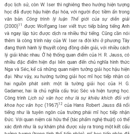
đọc lịch sử, còn W. Iser thì nghiêng theo hướng hiện tượng
học đã được hậu hiện đại hóa, với người đọc tiềm ẩn trong
văn bản.
Công trình lý luận Thế giới của sự diễn giải
11
(2000)
được Wolfgang Iser viết trực tiếp bằng tiếng Anh
và ngay lập tức được dịch ra nhiều thứ tiếng. Cũng cần nói
thêm là công trình này của W. Iser ra đời khi ở phương Tây
đang thịnh hành lý thuyết cộng đồng diễn giải, với nhiều cách
lý giải khác nhau. Ở hệ thống quan điểm của H. R. Jauss, có
nhiều đặc điểm hiện đại liên quan đến chủ nghĩa hình thức
Nga và Séc, kể cả những quan niệm tưởng giải học hậu hiện
đại. Như vậy, xu hướng tường giải học mĩ học tiếp nhận có
hai nguồn phát sinh: một là tường giải học của H. G.
Gadamer, hai là chủ nghĩa cấu trúc Séc và hiện tượng học.
Công trình
Lịch sử văn học như là sự khiêu khích đối với
12
khoa học văn học
(1967)
của Hans Robert Jauss đã nổi
tiếng như là tuyên ngôn của trường phái mĩ học tiếp nhận
Đức. Với quan niệm cái hữu thể (tác phẩm nghệ thuật) có thể
xác định như là sự khám phá được xảy ra trong một kết cấu
tưởng tượng (trong tình thế tiếp nhận), mĩ học tiếp nhận đã