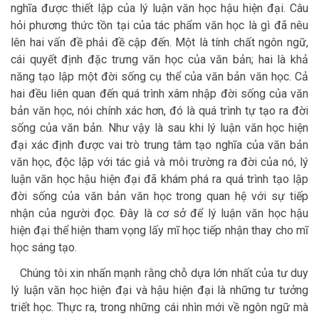
nghĩa được thiết lập của lý luận văn học hậu hiện đại. Câu
hỏi phương thức tồn tại của tác phẩm văn học là gì đã nêu
lên hai vấn đề phải đề cập đến. Một là tính chất ngôn ngữ,
cái quyết định đặc trưng văn học của văn bản; hai là khả
năng tạo lập một đời sống cụ thể của văn bản văn học. Cả
hai đều liên quan đến quá trình xâm nhập đời sống của văn
bản văn học, nói chính xác hơn, đó là quá trình tự tạo ra đời
sống của văn bản. Như vậy là sau khi lý luận văn học hiện
đại xác định được vai trò trung tâm tạo nghĩa của văn bản
văn học, độc lập với tác giả và môi trường ra đời của nó, lý
luận văn học hậu hiện đại đã khám phá ra quá trình tạo lập
đời sống của văn bản văn học trong quan hệ với sự tiếp
nhận của người đọc. Đây là cơ sở để lý luận văn học hậu
hiện đại thể hiện tham vọng lấy mĩ học tiếp nhận thay cho mĩ
học sáng tạo.
Chúng tôi xin nhấn mạnh rằng chỗ dựa lớn nhất của tư duy
lý luận văn học hiện đại và hậu hiện đại là những tư tưởng
triết học. Thực ra, trong những cái nhìn mới về ngôn ngữ mà