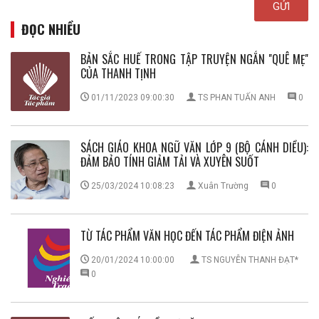
ĐỌC NHIỀU
BẢN SẮC HUẾ TRONG TẬP TRUYỆN NGẮN ''QUÊ MẸ''
CỦA THANH TỊNH
01/11/2023 09:00:30
TS PHAN TUẤN ANH
0
SÁCH GIÁO KHOA NGỮ VĂN LỚP 9 (BỘ CÁNH DIỀU):
ĐẢM BẢO TÍNH GIẢM TẢI VÀ XUYÊN SUỐT
25/03/2024 10:08:23
Xuân Trường
0
TỪ TÁC PHẨM VĂN HỌC ĐẾN TÁC PHẨM ĐIỆN ẢNH
20/01/2024 10:00:00
TS NGUYỄN THANH ĐẠT*
0