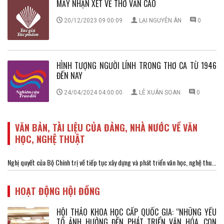
MẤY NHẬN XÉT VỀ THƠ VĂN CAO
20/12/2023 09:00:09
LẠI NGUYÊN ÂN
0
HÌNH TƯỢNG NGƯỜI LÍNH TRONG THƠ CA TỪ 1946
ĐẾN NAY
24/04/2024 04:00:00
LÊ XUÂN SOAN
0
VĂN BẢN, TÀI LIỆU CỦA ĐẢNG, NHÀ NƯỚC VỀ VĂN
HỌC, NGHỆ THUẬT
Nghị quyết của Bộ Chính trị về tiếp tục xây dựng và phát triển văn học, nghệ thu...
HOẠT ĐỘNG HỘI ĐỒNG
HỘI THẢO KHOA HỌC CẤP QUỐC GIA: “NHỮNG YẾU
TỐ ẢNH HƯỞNG ĐẾN PHÁT TRIỂN VĂN HÓA, CON