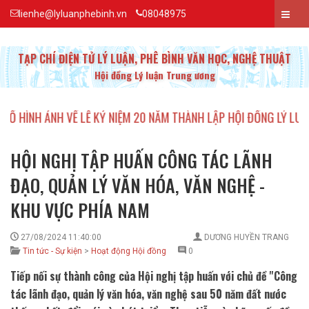
lienhe@lyluanphebinh.vn
08048975
TẠP CHÍ ĐIỆN TỬ LÝ LUẬN, PHÊ BÌNH VĂN HỌC, NGHỆ THUẬT
Hội đồng Lý luận Trung ương
KỶ NIỆM 20 NĂM THÀNH LẬP HỘI ĐỒNG LÝ LUẬN, PHÊ BÌNH VĂN HỌ
HỘI NGHỊ TẬP HUẤN CÔNG TÁC LÃNH
ĐẠO, QUẢN LÝ VĂN HÓA, VĂN NGHỆ -
KHU VỰC PHÍA NAM
27/08/2024 11:40:00
DƯƠNG HUYỀN TRANG
Tin tức - Sự kiện
>
Hoạt động Hội đồng
0
Tiếp nối sự thành công của Hội nghị tập huấn với chủ đề ''Công
tác lãnh đạo, quản lý văn hóa, văn nghệ sau 50 năm đất nước