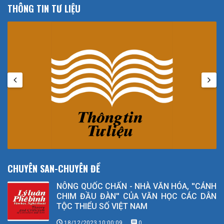
THÔNG TIN TƯ LIỆU
CHUYÊN SAN-CHUYÊN ĐỀ
NÔNG QUỐC CHẤN - NHÀ VĂN HÓA, ''CÁNH
CHIM ĐẦU ĐÀN'' CỦA VĂN HỌC CÁC DÂN
TỘC THIỂU SỐ VIỆT NAM
18/12/2023 10:00:09
0