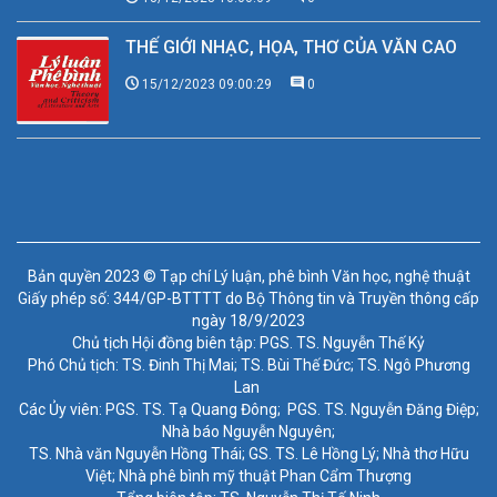
THẾ GIỚI NHẠC, HỌA, THƠ CỦA VĂN CAO
15/12/2023 09:00:29
0
Bản quyền 2023 © Tạp chí Lý luận, phê bình Văn học, nghệ thuật
Giấy phép số: 344/GP-BTTTT do Bộ Thông tin và Truyền thông cấp
ngày 18/9/2023
Chủ tịch Hội đồng biên tập: PGS. TS. Nguyễn Thế Kỷ
Phó Chủ tịch: TS. Đinh Thị Mai; TS. Bùi Thế Đức; TS. Ngô Phương
Lan
Các Ủy viên: PGS. TS. Tạ Quang Đông; PGS. TS. Nguyễn Đăng Điệp;
Nhà báo Nguyễn Nguyên;
TS. Nhà văn Nguyễn Hồng Thái; GS. TS. Lê Hồng Lý; Nhà thơ Hữu
Việt; Nhà phê bình mỹ thuật Phan Cẩm Thượng