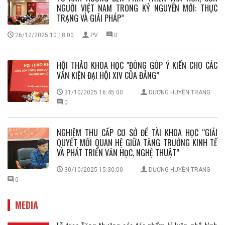
NGƯỜI VIỆT NAM TRONG KỶ NGUYÊN MỚI: THỰC
TRẠNG VÀ GIẢI PHÁP”
26/12/2025 10:18:00
PV
0
HỘI THẢO KHOA HỌC "ĐÓNG GÓP Ý KIẾN CHO CÁC
VĂN KIỆN ĐẠI HỘI XIV CỦA ĐẢNG”
31/10/2025 16:45:00
DƯƠNG HUYỀN TRANG
0
NGHIỆM THU CẤP CƠ SỞ ĐỀ TÀI KHOA HỌC “GIẢI
QUYẾT MỐI QUAN HỆ GIỮA TĂNG TRƯỞNG KINH TẾ
VÀ PHÁT TRIỂN VĂN HỌC, NGHỆ THUẬT”
30/10/2025 15:30:00
DƯƠNG HUYỀN TRANG
0
MEDIA