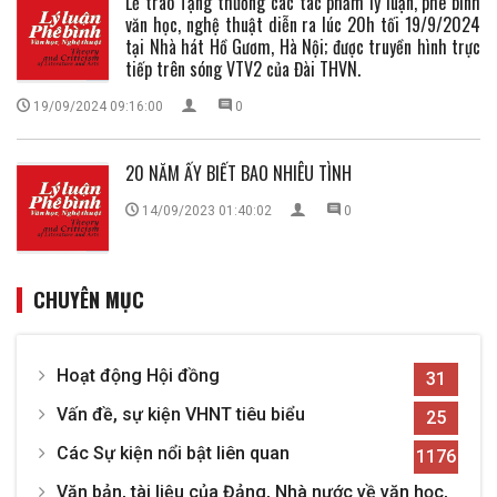
Lễ trao Tặng thưởng các tác phẩm lý luận, phê bình
văn học, nghệ thuật diễn ra lúc 20h tối 19/9/2024
tại Nhà hát Hồ Gươm, Hà Nội; được truyền hình trực
tiếp trên sóng VTV2 của Đài THVN.
19/09/2024 09:16:00
0
20 NĂM ẤY BIẾT BAO NHIÊU TÌNH
14/09/2023 01:40:02
0
CHUYÊN MỤC
Hoạt động Hội đồng
31
Vấn đề, sự kiện VHNT tiêu biểu
25
Các Sự kiện nổi bật liên quan
1176
Văn bản, tài liệu của Đảng, Nhà nước về văn học,