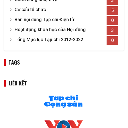
3
người lính và thời cuộc”;
Giải B của Hội
Cơ cấu tổ chức
5
đồng Lý luận, phê bình văn học, nghệ
Ban nội dung Tạp chí Điện tử
thuật Trung ương cho công trình:
0
“Mấy vấn đề văn hóa: Suy nghĩ và đối
Hoạt động khoa học của Hội đồng
3
thoại”.
Tổng Mục lục Tạp chí 2012-2022
0
TAGS
LIÊN KẾT