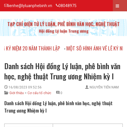
lienhe@lyluanphebinh.vn
08048975
TẠP CHÍ ĐIỆN TỬ LÝ LUẬN, PHÊ BÌNH VĂN HỌC, NGHỆ THUẬT
Hội đồng Lý luận Trung ương
0 NĂM THÀNH LẬP
MỘT SỐ HÌNH ẢNH VỀ LỄ KỶ NIỆM 20 NĂM TH
•
Danh sách Hội đồng Lý luận, phê bình văn
học, nghệ thuật Trung ương Nhiệm kỳ I
16/08/2023 09:52:56
NGUYỄN TIẾN NAM
Giới thiệu
>
Cơ cấu tổ chức
0
Danh sách Hội đồng Lý luận, phê bình văn học, nghệ thuật
Trung ương Nhiệm kỳ I