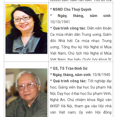
phóng viên, biên tập viên, Thư ký tòa
soạn, Phó Tổng biên tập, Tổng Biên
* NSND
Chu Thuý Quỳnh
tập Báo ảnh Việt Nam; Ủy viên thư ký,
* Ngày, tháng, năm sinh:
Phó Tổng Thư ký, Tổng Thư ký Hội
10/10/1941
Nghệ sĩ Nhiếp ảnh Việt Nam.
* Quá trình công tác:
Diễn viên Đoàn
* Tác phẩm, công trình nghiên cứu
Ca múa nhân dân Trung ương; Giám
tiêu biểu:
Kiếm sống
(1984),
Trên đảo
đốc Nhà hát Ca múa nhạc Trung
Sinh Tồn
(1988),
Trong cõi tâm linh
ương; Tổng thư ký Hội Nghệ sĩ Múa
(1998),
Sông Ba mùa cạn
(1999),
Việt Nam; Chủ tịch Hội Nghệ sĩ Múa
Động Vòi Voi - Phong Nha - Kẻ Bàng
Việt Nam; Đại biểu Quốc hội khoá IV,
(2000).
VIII, IX, X.
* GS, TS Trần Đình Sử
* Tác phẩm, công trình nghiên cứu
* Ngày, tháng, năm sinh:
10/8/1940
tiêu biểu:
Biên đạo múa nhiều tác
* Quá trình công tác:
Tốt nghiệp đại
phẩm như Hoa Tràng An, Vũ khúc
học; Giảng viên Đại học Sư phạm Hà
đàn T'rưng, Hương xuân, Hương quê,
Nội; Dạy học ở Đại học Sư phạm Vinh,
Cánh chim không mỏi, Trống hội,
Nghệ An; Chủ nhiệm khoa Ngữ văn
Những cô gái Việt Nam...; là nhà
ĐHSP Hà Nội, tham gia vào Hội nhà
nghiên cứu phê bình múa, tác giả của
văn Việt nam; Ủy viên Hội đồng
nhiều giáo trình múa và các công