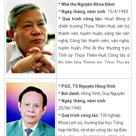
* Nhà thơ Nguyễn Khoa Điềm
* Ngày, tháng, năm sinh:
15/4/1943
* Quá trình công tác:
Hoạt đông ở
chiến trường Thừa Thiên-Huế, cán bộ
thanh vận, tuyên huấn, sáng tác văn
nghệ; Công tác thanh niên, văn nghệ,
tuyên huấn, Phó Bí thư thường trực
Tỉnh ủy Thừa Thiên-Huế; Công tác ở
Bộ Văn hóa Thông tin; Tổng Thư ký
Hội Nhà văn Việt Nam; Ủy biên Ban
Chấp hành Trung ương Đảng, Bộ
trưởng Bộ Thông tin và Truyền thông;
* PGS, TS Nguyễn Hồng Vinh
Ủy viên Bộ Chính trị, Trưởng Ban Tư
* Bút danh:
Hồng Vinh, Duy Nguyễn
tưởng - Văn hóa Trung ương. Ông là
* Ngày, tháng, năm sinh:
Hội viên Hội Nhà văn Việt Nam; Giải
25/06/1945
thưởng Nhà nước về văn học, nghệ
* Quá trình công tác:
Tốt nghiệp
thuật.
Khoa Lịch sử, trường Đại học Tổng
* Tác phẩm, công trình nghiên cứu
hợp Hà Nội, về nhận công tác tại Báo
tiêu biểu: