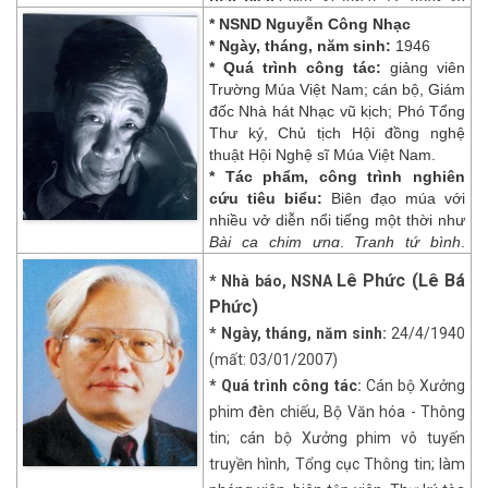
Văn hóa vật chất và văn hóa
+
trên đỉnh Ba Vì, Khu tưởng niệm
đêm; Em bé Hà Nội, Đất mẹ; Mối tình
* NSND Nguyễn Công Nhạc
tinh thần thời kì Đại Việt
,
chủ
Nguyễn Thái Học và các anh hùng
* Ngày, tháng, năm sinh:
1946
đầu,…
biên, Nxb Hồng Đức, 2023.
của cuộc Khởi nghĩa Yên Bái…
* Quá trình công tác:
giảng viên
* Giải thưởng:
Giải thưởng Hồ Chí
Trường Múa Việt Nam; cán bộ, Giám
Minh về văn học, nghệ thuật (2007).
đốc Nhà hát Nhạc vũ kịch; Phó Tổng
Thư ký, Chủ tịch Hội đồng nghệ
thuật Hội Nghệ sĩ Múa Việt Nam.
* Tác phẩm, công trình nghiên
cứu tiêu biểu:
Biên đạo múa với
nhiều vở diễn nổi tiếng một thời như
Bài ca chim ưng
,
Tranh tứ bình
,
Tiếng trống Xô Viết
,
Bên dòng Lô
Lê Phức (Lê Bá
* Nhà báo, NSNA
năm xư
a,
Ngôi sao Đồng Lộc
,
Tiếng
Phức)
gọi nơi hoang dã
,
Huyền thoại mẹ
,
Trương Chi
…
* Ngày, tháng, năm sinh:
24/4/1940
* Giải thưởng:
Giải thưởng Nhà
(mất: 03/01/2007)
nước về văn học, nghệ thuật (2002);
* Quá trình công tác:
Cán bộ Xưởng
Huân chương Hiệp sĩ Văn học nghệ
phim đèn chiếu, Bộ Văn hóa - Thông
thuật của Cộng hòa Pháp (2006).
tin; cán bộ Xưởng phim vô tuyến
truyền hình, Tổng cục Thông tin; làm