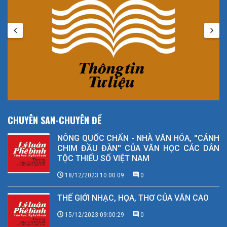
CHUYÊN SAN-CHUYÊN ĐỀ
NÔNG QUỐC CHẤN - NHÀ VĂN HÓA, ''CÁNH
CHIM ĐẦU ĐÀN'' CỦA VĂN HỌC CÁC DÂN
TỘC THIỂU SỐ VIỆT NAM
18/12/2023 10:00:09
0
THẾ GIỚI NHẠC, HỌA, THƠ CỦA VĂN CAO
15/12/2023 09:00:29
0