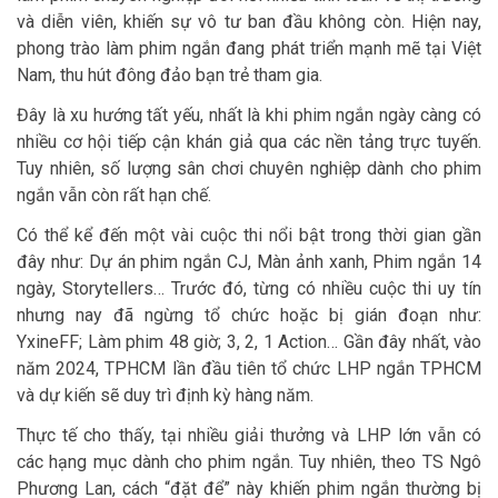
và diễn viên, khiến sự vô tư ban đầu không còn. Hiện nay,
phong trào làm phim ngắn đang phát triển mạnh mẽ tại Việt
Nam, thu hút đông đảo bạn trẻ tham gia.
Đây là xu hướng tất yếu, nhất là khi phim ngắn ngày càng có
nhiều cơ hội tiếp cận khán giả qua các nền tảng trực tuyến.
Tuy nhiên, số lượng sân chơi chuyên nghiệp dành cho phim
ngắn vẫn còn rất hạn chế.
Có thể kể đến một vài cuộc thi nổi bật trong thời gian gần
đây như: Dự án phim ngắn CJ, Màn ảnh xanh, Phim ngắn 14
ngày, Storytellers… Trước đó, từng có nhiều cuộc thi uy tín
nhưng nay đã ngừng tổ chức hoặc bị gián đoạn như:
YxineFF; Làm phim 48 giờ; 3, 2, 1 Action… Gần đây nhất, vào
năm 2024, TPHCM lần đầu tiên tổ chức LHP ngắn TPHCM
và dự kiến sẽ duy trì định kỳ hàng năm.
Thực tế cho thấy, tại nhiều giải thưởng và LHP lớn vẫn có
các hạng mục dành cho phim ngắn. Tuy nhiên, theo TS Ngô
Phương Lan, cách “đặt để” này khiến phim ngắn thường bị