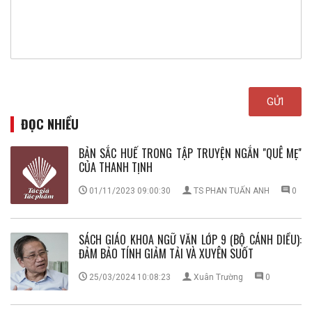
ĐỌC NHIỀU
BẢN SẮC HUẾ TRONG TẬP TRUYỆN NGẮN ''QUÊ MẸ''
CỦA THANH TỊNH
01/11/2023 09:00:30
TS PHAN TUẤN ANH
0
SÁCH GIÁO KHOA NGỮ VĂN LỚP 9 (BỘ CÁNH DIỀU):
ĐẢM BẢO TÍNH GIẢM TẢI VÀ XUYÊN SUỐT
25/03/2024 10:08:23
Xuân Trường
0