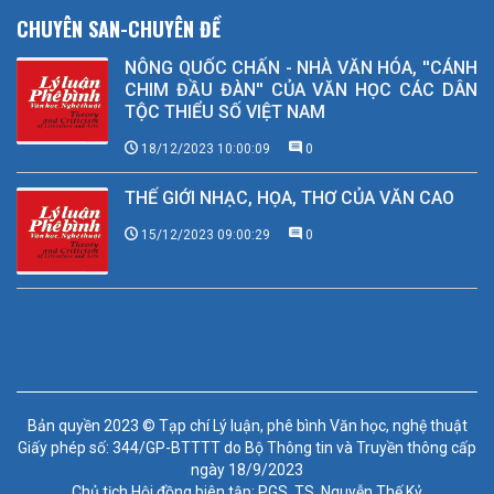
CHUYÊN SAN-CHUYÊN ĐỀ
NÔNG QUỐC CHẤN - NHÀ VĂN HÓA, ''CÁNH
CHIM ĐẦU ĐÀN'' CỦA VĂN HỌC CÁC DÂN
TỘC THIỂU SỐ VIỆT NAM
18/12/2023 10:00:09
0
THẾ GIỚI NHẠC, HỌA, THƠ CỦA VĂN CAO
15/12/2023 09:00:29
0
Bản quyền 2023 © Tạp chí Lý luận, phê bình Văn học, nghệ thuật
Giấy phép số: 344/GP-BTTTT do Bộ Thông tin và Truyền thông cấp
ngày 18/9/2023
Chủ tịch Hội đồng biên tập: PGS. TS. Nguyễn Thế Kỷ