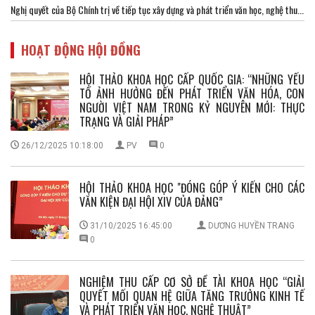
Nghị quyết của Bộ Chính trị về tiếp tục xây dựng và phát triển văn học, nghệ thu...
HOẠT ĐỘNG HỘI ĐỒNG
HỘI THẢO KHOA HỌC CẤP QUỐC GIA: “NHỮNG YẾU
TỐ ẢNH HƯỞNG ĐẾN PHÁT TRIỂN VĂN HÓA, CON
NGƯỜI VIỆT NAM TRONG KỶ NGUYÊN MỚI: THỰC
TRẠNG VÀ GIẢI PHÁP”
26/12/2025 10:18:00
PV
0
HỘI THẢO KHOA HỌC "ĐÓNG GÓP Ý KIẾN CHO CÁC
VĂN KIỆN ĐẠI HỘI XIV CỦA ĐẢNG”
31/10/2025 16:45:00
DƯƠNG HUYỀN TRANG
0
NGHIỆM THU CẤP CƠ SỞ ĐỀ TÀI KHOA HỌC “GIẢI
QUYẾT MỐI QUAN HỆ GIỮA TĂNG TRƯỞNG KINH TẾ
VÀ PHÁT TRIỂN VĂN HỌC, NGHỆ THUẬT”