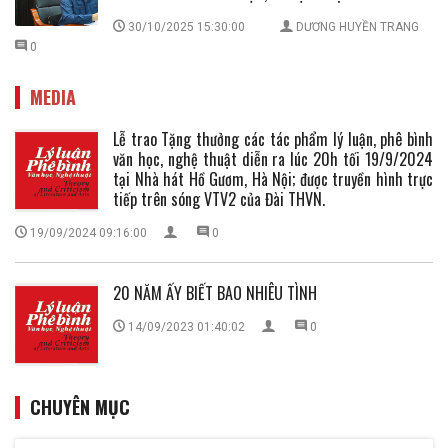
30/10/2025 15:30:00
DƯƠNG HUYỀN TRANG
0
MEDIA
Lễ trao Tặng thưởng các tác phẩm lý luận, phê bình
văn học, nghệ thuật diễn ra lúc 20h tối 19/9/2024
tại Nhà hát Hồ Gươm, Hà Nội; được truyền hình trực
tiếp trên sóng VTV2 của Đài THVN.
19/09/2024 09:16:00
0
20 NĂM ẤY BIẾT BAO NHIÊU TÌNH
14/09/2023 01:40:02
0
CHUYÊN MỤC