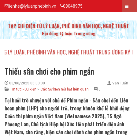
lienhe@lyluanphebinh.vn
08048975
TẠP CHÍ ĐIỆN TỬ LÝ LUẬN, PHÊ BÌNH VĂN HỌC, NGHỆ THUẬT
Hội đồng Lý luận Trung ương
Ý LUẬN, PHÊ BÌNH VĂN HỌC, NGHỆ THUẬT TRUNG ƯƠNG KỶ NIỆM 2
Thiếu sân chơi cho phim ngắn
03/06/2025 08:00:00
Văn Tuấn
Tin tức - Sự kiện
>
Các Sự kiện nổi bật liên quan
0
Tại buổi trò chuyện với chủ đề Phim ngắn - Sân chơi đến Liên
hoan phim (LHP) cho người trẻ, trong khuôn khổ lễ khởi động
Cuộc thi phim ngắn Việt Nam (Vietnamese 2025), TS Ngô
Phương Lan, Chủ tịch Hiệp hội Xúc tiến phát triển điện ảnh
Việt Nam, cho rằng, hiện sân chơi dành cho phim ngắn trong