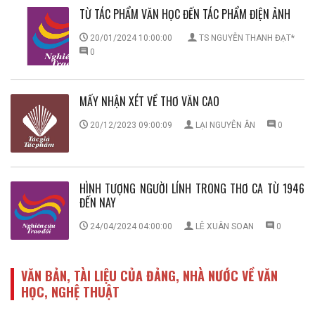
TỪ TÁC PHẨM VĂN HỌC ĐẾN TÁC PHẨM ĐIỆN ẢNH
20/01/2024 10:00:00
TS NGUYỄN THANH ĐẠT*
0
MẤY NHẬN XÉT VỀ THƠ VĂN CAO
20/12/2023 09:00:09
LẠI NGUYÊN ÂN
0
HÌNH TƯỢNG NGƯỜI LÍNH TRONG THƠ CA TỪ 1946
ĐẾN NAY
24/04/2024 04:00:00
LÊ XUÂN SOAN
0
VĂN BẢN, TÀI LIỆU CỦA ĐẢNG, NHÀ NƯỚC VỀ VĂN
HỌC, NGHỆ THUẬT