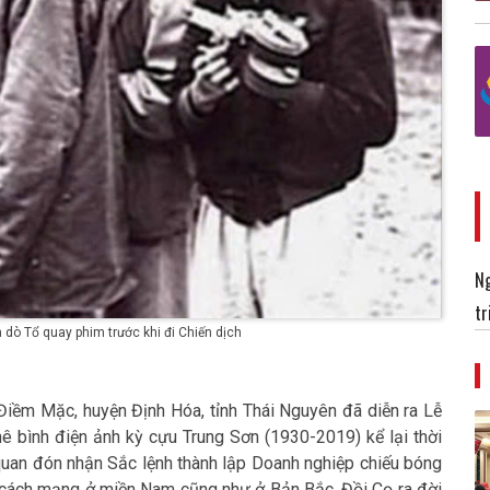
Ng
tr
 dò Tổ quay phim trước khi đi Chiến dịch
Điềm Mặc, huyện Định Hóa, tỉnh Thái Nguyên đã diễn ra Lễ
ê bình điện ảnh kỳ cựu Trung Sơn (1930-2019) kể lại thời
ơ quan đón nhận Sắc lệnh thành lập Doanh nghiệp chiếu bóng
 cách mạng ở miền Nam cũng như ở Bản Bắc, Đồi Cọ ra đời