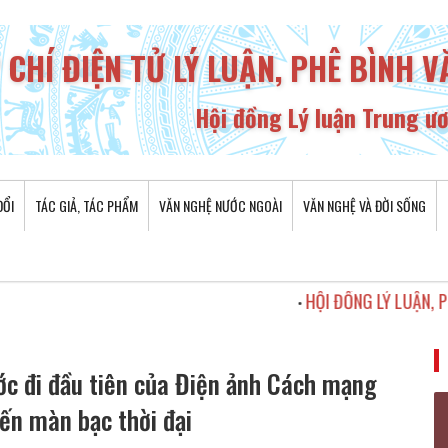
 CHÍ ĐIỆN TỬ LÝ LUẬN, PHÊ BÌNH 
Hội đồng Lý luận Trung ư
ĐỔI
TÁC GIẢ, TÁC PHẨM
VĂN NGHỆ NƯỚC NGOÀI
VĂN NGHỆ VÀ ĐỜI SỐNG
HỘI ĐỒNG LÝ LUẬN, PHÊ BÌNH VĂ
•
ớc đi đầu tiên của Điện ảnh Cách mạng
ến màn bạc thời đại