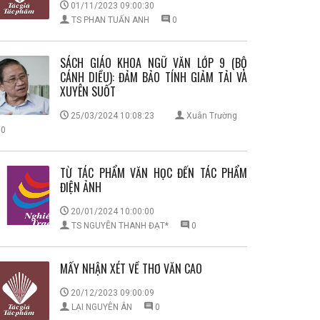
01/11/2023 09:00:30
TS PHAN TUẤN ANH
0
SÁCH GIÁO KHOA NGỮ VĂN LỚP 9 (BỘ
CÁNH DIỀU): ĐẢM BẢO TÍNH GIẢM TẢI VÀ
XUYÊN SUỐT
25/03/2024 10:08:23
Xuân Trường
0
TỪ TÁC PHẨM VĂN HỌC ĐẾN TÁC PHẨM
ĐIỆN ẢNH
20/01/2024 10:00:00
TS NGUYỄN THANH ĐẠT*
0
MẤY NHẬN XÉT VỀ THƠ VĂN CAO
20/12/2023 09:00:09
LẠI NGUYÊN ÂN
0