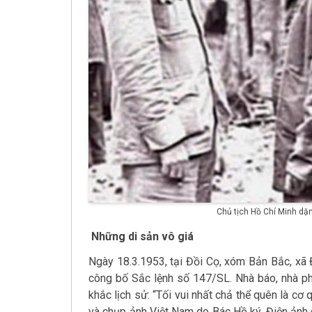
Chủ tịch Hồ Chí Minh dặn
Những di sản vô giá
Ngày 18.3.1953, tại Đồi Cọ, xóm Bản Bắc, xã 
công bố Sắc lệnh số 147/SL. Nhà báo, nhà ph
khắc lịch sử: “Tối vui nhất chả thể quên là c
và chụp ảnh Việt Nam do Bác Hồ ký. Điện ảnh