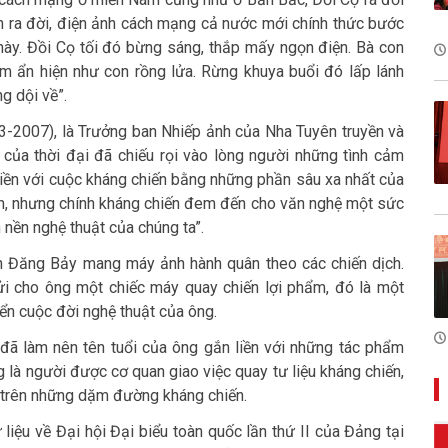
n ra đời, điện ảnh cách mạng cả nước mới chính thức bước
này. Đồi Cọ tối đó bừng sáng, thắp mấy ngọn điện. Bà con
m ẩn hiện như con rồng lửa. Rừng khuya buổi đó lấp lánh
g dội về”.
2007), là Trưởng ban Nhiếp ảnh của Nha Tuyên truyền và
 của thời đại đã chiếu rọi vào lòng người những tình cảm
liền với cuộc kháng chiến bằng những phần sâu xa nhất của
n, nhưng chính kháng chiến đem đến cho văn nghệ một sức
 nền nghệ thuật của chúng ta”.
 Đăng Bảy mang máy ảnh hành quân theo các chiến dịch.
i cho ông một chiếc máy quay chiến lợi phẩm, đó là một
ển cuộc đời nghệ thuật của ông.
đã làm nên tên tuổi của ông gắn liền với những tác phẩm
 là người được cơ quan giao việc quay tư liệu kháng chiến,
c trên những dặm đường kháng chiến.
liệu về Đại hội Đại biểu toàn quốc lần thứ II của Đảng tại