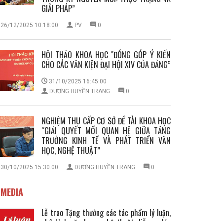
GIẢI PHÁP”
26/12/2025 10:18:00
PV
0
HỘI THẢO KHOA HỌC "ĐÓNG GÓP Ý KIẾN
CHO CÁC VĂN KIỆN ĐẠI HỘI XIV CỦA ĐẢNG”
31/10/2025 16:45:00
DƯƠNG HUYỀN TRANG
0
NGHIỆM THU CẤP CƠ SỞ ĐỀ TÀI KHOA HỌC
“GIẢI QUYẾT MỐI QUAN HỆ GIỮA TĂNG
TRƯỞNG KINH TẾ VÀ PHÁT TRIỂN VĂN
HỌC, NGHỆ THUẬT”
30/10/2025 15:30:00
DƯƠNG HUYỀN TRANG
0
MEDIA
Lễ trao Tặng thưởng các tác phẩm lý luận,