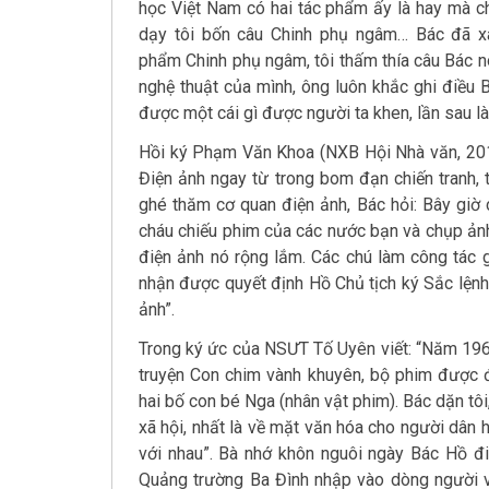
học Việt Nam có hai tác phẩm ấy là hay mà c
dạy tôi bốn câu Chinh phụ ngâm… Bác đã x
phẩm Chinh phụ ngâm, tôi thấm thía câu Bác n
nghệ thuật của mình, ông luôn khắc ghi điều 
được một cái gì được người ta khen, lần sau làm
Hồi ký Phạm Văn Khoa (NXB Hội Nhà văn, 201
Điện ảnh ngay từ trong bom đạn chiến tranh, 
ghé thăm cơ quan điện ảnh, Bác hỏi: Bây giờ 
cháu chiếu phim của các nước bạn và chụp ảnh
điện ảnh nó rộng lắm. Các chú làm công tác g
nhận được quyết định Hồ Chủ tịch ký Sắc lện
ảnh”.
Trong ký ức của NSƯT Tố Uyên viết: “Năm 1960
truyện Con chim vành khuyên, bộ phim được 
hai bố con bé Nga (nhân vật phim). Bác dặn tôi
xã hội, nhất là về mặt văn hóa cho người dân
với nhau”. Bà nhớ khôn nguôi ngày Bác Hồ đi 
Quảng trường Ba Đình nhập vào dòng người v