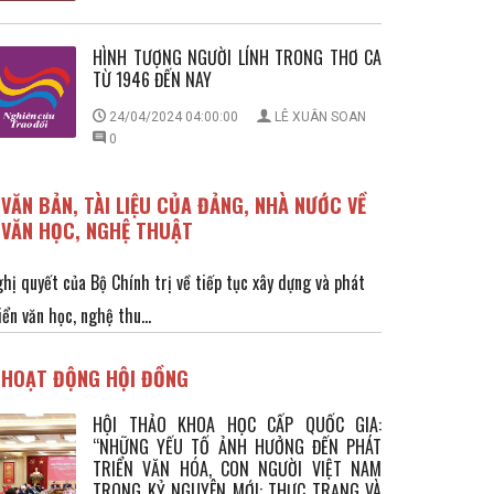
HÌNH TƯỢNG NGƯỜI LÍNH TRONG THƠ CA
TỪ 1946 ĐẾN NAY
24/04/2024 04:00:00
LÊ XUÂN SOAN
0
VĂN BẢN, TÀI LIỆU CỦA ĐẢNG, NHÀ NƯỚC VỀ
VĂN HỌC, NGHỆ THUẬT
hị quyết của Bộ Chính trị về tiếp tục xây dựng và phát
iển văn học, nghệ thu...
HOẠT ĐỘNG HỘI ĐỒNG
HỘI THẢO KHOA HỌC CẤP QUỐC GIA:
“NHỮNG YẾU TỐ ẢNH HƯỞNG ĐẾN PHÁT
TRIỂN VĂN HÓA, CON NGƯỜI VIỆT NAM
TRONG KỶ NGUYÊN MỚI: THỰC TRẠNG VÀ