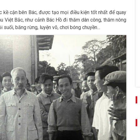
c kề cận bên Bác, được tạo mọi điều kiện tốt nhất để quay
khu Việt Bắc, như cảnh Bác Hồ đi thăm dân công, thăm nông
ội suối, băng rừng, luyện võ, chơi bóng chuyền…