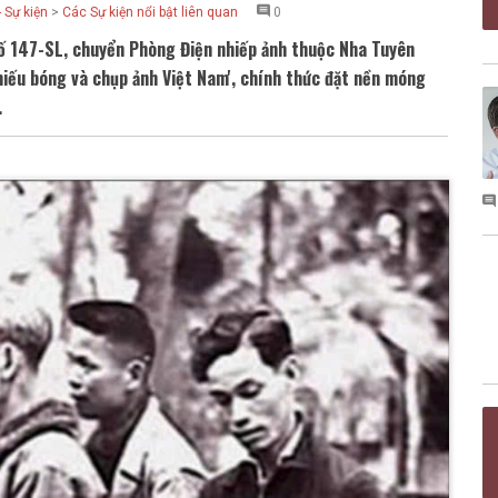
- Sự kiện
>
Các Sự kiện nổi bật liên quan
0
số 147-SL, chuyển Phòng Điện nhiếp ảnh thuộc Nha Tuyên
hiếu bóng và chụp ảnh Việt Nam', chính thức đặt nền móng
.