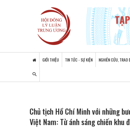
TẠP
GIỚI THIỆU
TIN TỨC - SỰ KIỆN
NGHIÊN CỨU, TRAO 
Chủ tịch Hồ Chí Minh với những bư
Việt Nam: Từ ánh sáng chiến khu đ