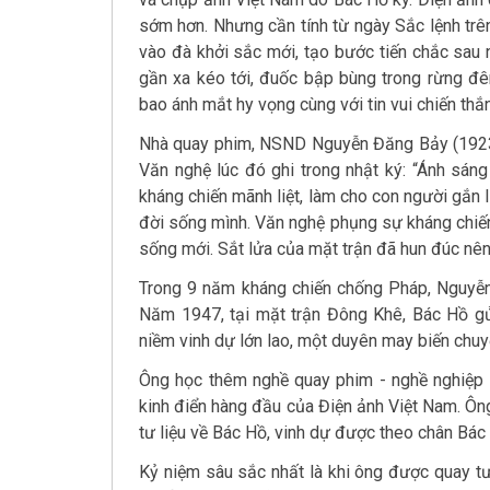
sớm hơn. Nhưng cần tính từ ngày Sắc lệnh trê
vào đà khởi sắc mới, tạo bước tiến chắc sau 
gần xa kéo tới, đuốc bập bùng trong rừng đê
bao ánh mắt hy vọng cùng với tin vui chiến thắn
Nhà quay phim, NSND Nguyễn Đăng Bảy (1923-
Văn nghệ lúc đó ghi trong nhật ký: “Ánh sáng
kháng chiến mãnh liệt, làm cho con người gắn 
đời sống mình. Văn nghệ phụng sự kháng chiế
sống mới. Sắt lửa của mặt trận đã hun đúc nên
Trong 9 năm kháng chiến chống Pháp, Nguyễn
Năm 1947, tại mặt trận Đông Khê, Bác Hồ gử
niềm vinh dự lớn lao, một duyên may biến chuy
Ông học thêm nghề quay phim - nghề nghiệp 
kinh điển hàng đầu của Điện ảnh Việt Nam. Ông
tư liệu về Bác Hồ, vinh dự được theo chân Bá
Kỷ niệm sâu sắc nhất là khi ông được quay tư 