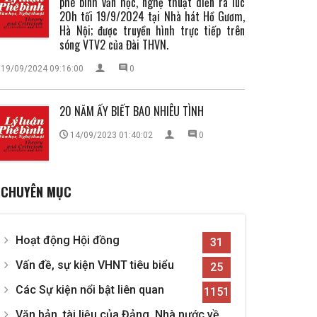
phê bình văn học, nghệ thuật diễn ra lúc
20h tối 19/9/2024 tại Nhà hát Hồ Gươm,
Hà Nội; được truyền hình trực tiếp trên
sóng VTV2 của Đài THVN.
19/09/2024 09:16:00
0
20 NĂM ẤY BIẾT BAO NHIÊU TÌNH
14/09/2023 01:40:02
0
CHUYÊN MỤC
Hoạt động Hội đồng
31
Vấn đề, sự kiện VHNT tiêu biểu
25
Các Sự kiện nổi bật liên quan
1151
Văn bản, tài liệu của Đảng, Nhà nước về