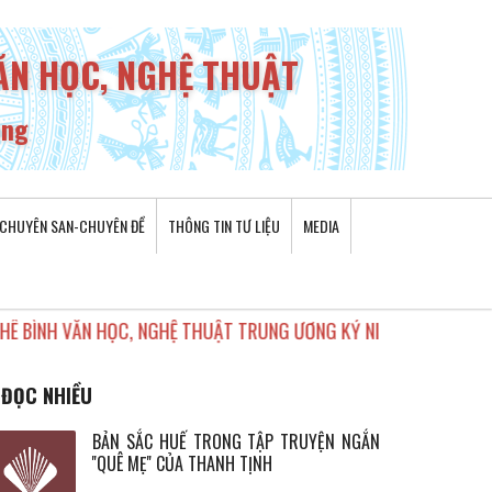
VĂN HỌC, NGHỆ THUẬT
ơng
CHUYÊN SAN-CHUYÊN ĐỀ
THÔNG TIN TƯ LIỆU
MEDIA
N HỌC, NGHỆ THUẬT TRUNG ƯƠNG KỶ NIỆM 20 NĂM THÀNH LẬP
MỘ
•
ĐỌC NHIỀU
BẢN SẮC HUẾ TRONG TẬP TRUYỆN NGẮN
''QUÊ MẸ'' CỦA THANH TỊNH