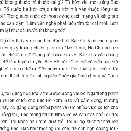
hú không thuộc thì thuộc cái gì? Từ hôm đó, mỗi sáng Bác
a Tổ quốc ba bốn chục năm trời mà vẫn thuộc lòng tác
ói”. Trong suốt cuộc đời hoạt động cách mạng và sáng tạo
Bác căn dặn: “Làm văn nghệ phải luôn tìm tòi cái mới. Làm
 lại như cái trước thì không tốt”.
0) cho thấy sự quan tâm đặc biệt Bác đã dành cho ngành
trường kỳ kháng chiến gian khổ: “Một hôm, Hồ Chủ tịch có
các chú làm gì? Chúng tôi báo cáo với Bác, chủ yếu chúng
 để làm tuyên truyền. Bác Hồ bảo: Các chú có hiểu hai chữ
ì cứ nói cụ thể ra. Đến ngày mười lăm tháng ba chúng tôi
h cho thành lập Doanh nghiệp Quốc gia Chiếu bóng và Chụp
, tôi đang học lớp 7 thì được đóng vai bé Nga trong phim
đưa lên chiếu cho Bác Hồ xem. Bác rất cảm động, thương
, hãy cố gắng đóng nhiều phim và làm nhiều việc có ích cho
 hưởng thụ, Bác mong muốn làm việc và văn hóa phải đi đôi
xa: “Tôi khóc như một đứa trẻ. Tôi đi bộ suốt từ nhà lên
iếng Bác. Bác như một người cha, đã căn dặn chúng tôi -