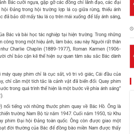
ảnh Bác cưỡi ngựa, gặp gỡ các đồng chí lãnh đạo, các đại
hội Đảng trong hội trường lợp lá cọ giữa rừng, thiếu ánh
ác đã bảo dỡ mấy tàu lá cọ trên mái xuống để lấy ánh sáng,
a Bác và bài học tác nghiệp tại hiện trường. Trong những
 công trong một hiệu ảnh, làm báo; sau này Người rất thân
ới như Charlie Chaplin (1889-1977), Roman Karmen (1906-
ười chỉ bảo cặn kẽ thể hiện sự quan tâm sâu sắc Bác dành
 máy quay phim chỉ là cục sắt, vô tri vô giác, Cái đầu của
y, chỉ cần một tích tắc là cảnh vật đã biến đổi. Quay phim
ước trong quá trình thể hiện là một bước về phía ánh sáng”
).
nổi tiếng với những thước phim quay về Bác Hồ. Ông là
 chiến trường Nam Bộ từ năm 1947. Cuối năm 1950, từ Khu
ay phim Đại hội Đảng toàn quốc. Ông còn được giao một
 hoạt đời thường của Bác để đồng bào miền Nam được thấy