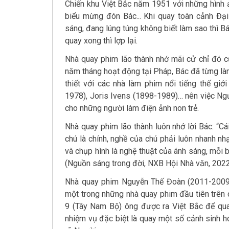
Chiến khu Việt Bắc năm 1951 với những hình 
biểu mừng đón Bác... Khi quay toàn cảnh Đại 
sáng, đang lúng túng không biết làm sao thì B
quay xong thì lợp lại.
Nhà quay phim lão thành nhớ mãi cử chỉ đó củ
năm tháng hoạt động tại Pháp, Bác đã từng làm
thiết với các nhà làm phim nổi tiếng thế gi
1978), Joris Ivens (1898-1989)… nên việc Ng
cho những người làm điện ảnh non trẻ.
Nhà quay phim lão thành luôn nhớ lời Bác: “Cái
chú là chính, nghề của chú phải luôn nhanh nhạ
và chụp hình là nghệ thuật của ánh sáng, mỗi b
(Nguồn sáng trong đời, NXB Hội Nhà văn, 2022
Nhà quay phim Nguyễn Thế Đoàn (2011-2009) 
một trong những nhà quay phim đầu tiên trên
9 (Tây Nam Bộ) ông được ra Việt Bắc để qu
nhiệm vụ đặc biệt là quay một số cảnh sinh