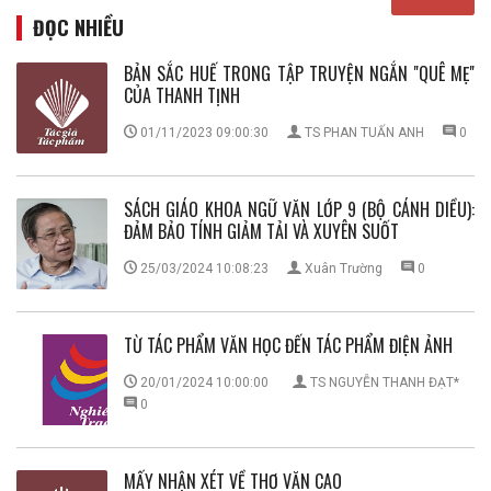
ĐỌC NHIỀU
BẢN SẮC HUẾ TRONG TẬP TRUYỆN NGẮN ''QUÊ MẸ''
CỦA THANH TỊNH
01/11/2023 09:00:30
TS PHAN TUẤN ANH
0
SÁCH GIÁO KHOA NGỮ VĂN LỚP 9 (BỘ CÁNH DIỀU):
ĐẢM BẢO TÍNH GIẢM TẢI VÀ XUYÊN SUỐT
25/03/2024 10:08:23
Xuân Trường
0
TỪ TÁC PHẨM VĂN HỌC ĐẾN TÁC PHẨM ĐIỆN ẢNH
20/01/2024 10:00:00
TS NGUYỄN THANH ĐẠT*
0
MẤY NHẬN XÉT VỀ THƠ VĂN CAO