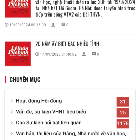
văn học, nghệ thuật diễn ra lúc 20h tối 19/9/2024
tại Nhà hát Hồ Gươm, Hà Nội; được truyền hình trực
tiếp trên sóng VTV2 của Đài THVN.
19/09/2024 09:16:00
0
20 NĂM ẤY BIẾT BAO NHIÊU TÌNH
14/09/2023 01:40:02
0
CHUYÊN MỤC
Hoạt động Hội đồng
31
Vấn đề, sự kiện VHNT tiêu biểu
25
Các Sự kiện nổi bật liên quan
1176
Văn bản, tài liệu của Đảng, Nhà nước về văn học,