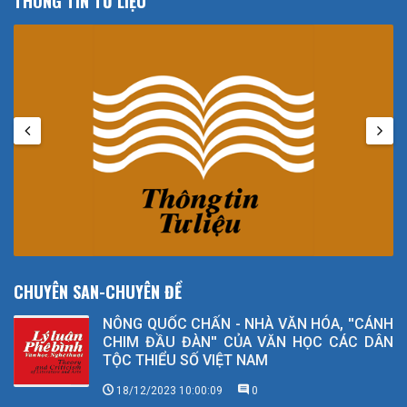
THÔNG TIN TƯ LIỆU
CHUYÊN SAN-CHUYÊN ĐỀ
NÔNG QUỐC CHẤN - NHÀ VĂN HÓA, ''CÁNH
CHIM ĐẦU ĐÀN'' CỦA VĂN HỌC CÁC DÂN
TỘC THIỂU SỐ VIỆT NAM
18/12/2023 10:00:09
0