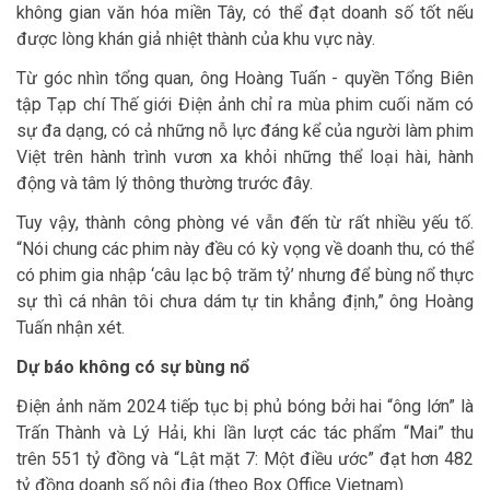
không gian văn hóa miền Tây, có thể đạt doanh số tốt nếu
được lòng khán giả nhiệt thành của khu vực này.
Từ góc nhìn tổng quan, ông Hoàng Tuấn - quyền Tổng Biên
tập Tạp chí Thế giới Điện ảnh chỉ ra mùa phim cuối năm có
sự đa dạng, có cả những nỗ lực đáng kể của người làm phim
Việt trên hành trình vươn xa khỏi những thể loại hài, hành
động và tâm lý thông thường trước đây.
Tuy vậy, thành công phòng vé vẫn đến từ rất nhiều yếu tố.
“Nói chung các phim này đều có kỳ vọng về doanh thu, có thể
có phim gia nhập ‘câu lạc bộ trăm tỷ’ nhưng để bùng nổ thực
sự thì cá nhân tôi chưa dám tự tin khẳng định,” ông Hoàng
Tuấn nhận xét.
Dự báo không có sự bùng nổ
Điện ảnh năm 2024 tiếp tục bị phủ bóng bởi hai “ông lớn” là
Trấn Thành và Lý Hải, khi lần lượt các tác phẩm “Mai” thu
trên 551 tỷ đồng và “Lật mặt 7: Một điều ước” đạt hơn 482
tỷ đồng doanh số nội địa (theo Box Office Vietnam).