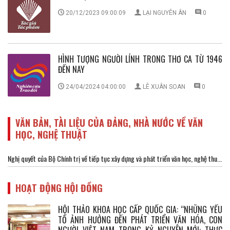
20/12/2023 09:00:09
LẠI NGUYÊN ÂN
0
HÌNH TƯỢNG NGƯỜI LÍNH TRONG THƠ CA TỪ 1946
ĐẾN NAY
24/04/2024 04:00:00
LÊ XUÂN SOAN
0
VĂN BẢN, TÀI LIỆU CỦA ĐẢNG, NHÀ NƯỚC VỀ VĂN
HỌC, NGHỆ THUẬT
Nghị quyết của Bộ Chính trị về tiếp tục xây dựng và phát triển văn học, nghệ thu...
HOẠT ĐỘNG HỘI ĐỒNG
HỘI THẢO KHOA HỌC CẤP QUỐC GIA: “NHỮNG YẾU
TỐ ẢNH HƯỞNG ĐẾN PHÁT TRIỂN VĂN HÓA, CON