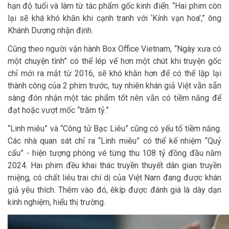
hạn độ tuổi và làm từ tác phẩm gốc kinh điển. “Hai phim còn
lại sẽ khá khó khăn khi cạnh tranh với ‘Kính vạn hoa’,” ông
Khánh Dương nhận định.
Cũng theo người vận hành Box Office Vietnam, “Ngày xưa có
một chuyện tình” có thể lép vế hơn một chút khi truyện gốc
chỉ mới ra mắt từ 2016, sẽ khó khăn hơn để có thể lặp lại
thành công của 2 phim trước, tuy nhiên khán giả Việt vẫn sẵn
sàng đón nhận một tác phẩm tốt nên vẫn có tiềm năng để
đạt hoặc vượt mốc “trăm tỷ.”
“Linh miêu” và “Công tử Bạc Liêu” cũng có yếu tố tiềm năng.
Các nhà quan sát chỉ ra “Linh miêu” có thể kế nhiệm “Quỷ
cẩu” - hiện tượng phòng vé từng thu 108 tỷ đồng đầu năm
2024. Hai phim đều khai thác truyền thuyết dân gian truyền
miệng, có chất liêu trai chí dị của Việt Nam đang được khán
giả yêu thích. Thêm vào đó, êkíp được đánh giá là dày dạn
kinh nghiệm, hiểu thị trường.