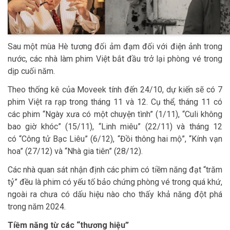
Sau một mùa Hè tương đối ảm đạm đối với điện ảnh trong
nước, các nhà làm phim Việt bắt đầu trở lại phòng vé trong
dịp cuối năm.
Theo thống kê của Moveek tính đến 24/10, dự kiến sẽ có 7
phim Việt ra rạp trong tháng 11 và 12. Cụ thể, tháng 11 có
các phim “Ngày xưa có một chuyện tình” (1/11), “Culi không
bao giờ khóc” (15/11), “Linh miêu” (22/11) và tháng 12
có “Công tử Bạc Liêu” (6/12), “Đồi thông hai mộ”, “Kính vạn
hoa” (27/12) và “Nhà gia tiên” (28/12).
Các nhà quan sát nhận định các phim có tiềm năng đạt “trăm
tỷ” đều là phim có yếu tố bảo chứng phòng vé trong quá khứ,
ngoài ra chưa có dấu hiệu nào cho thấy khả năng đột phá
trong năm 2024.
Tiềm năng từ các “thương hiệu”