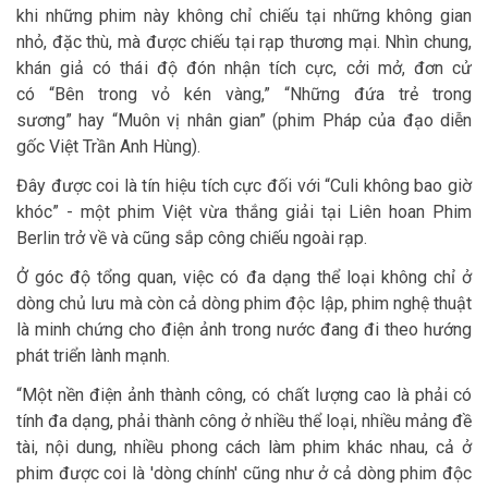
khi những phim này không chỉ chiếu tại những không gian
nhỏ, đặc thù, mà được chiếu tại rạp thương mại. Nhìn chung,
khán giả có thái độ đón nhận tích cực, cởi mở, đơn cử
có “Bên trong vỏ kén vàng,” “Những đứa trẻ trong
sương” hay “Muôn vị nhân gian” (phim Pháp của đạo diễn
gốc Việt Trần Anh Hùng).
Đây được coi là tín hiệu tích cực đối với “Culi không bao giờ
khóc” - một phim Việt vừa thắng giải tại Liên hoan Phim
Berlin trở về và cũng sắp công chiếu ngoài rạp.
Ở góc độ tổng quan, việc có đa dạng thể loại không chỉ ở
dòng chủ lưu mà còn cả dòng phim độc lập, phim nghệ thuật
là minh chứng cho điện ảnh trong nước đang đi theo hướng
phát triển lành mạnh.
“Một nền điện ảnh thành công, có chất lượng cao là phải có
tính đa dạng, phải thành công ở nhiều thể loại, nhiều mảng đề
tài, nội dung, nhiều phong cách làm phim khác nhau, cả ở
phim được coi là 'dòng chính' cũng như ở cả dòng phim độc