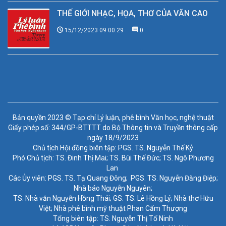
THẾ GIỚI NHẠC, HỌA, THƠ CỦA VĂN CAO
15/12/2023 09:00:29
0
Bản quyền 2023 © Tạp chí Lý luận, phê bình Văn học, nghệ thuật
Giấy phép số: 344/GP-BTTTT do Bộ Thông tin và Truyền thông cấp
ngày 18/9/2023
Chủ tịch Hội đồng biên tập: PGS. TS. Nguyễn Thế Kỷ
Phó Chủ tịch: TS. Đinh Thị Mai; TS. Bùi Thế Đức; TS. Ngô Phương
Lan
Các Ủy viên: PGS. TS. Tạ Quang Đông; PGS. TS. Nguyễn Đăng Điệp;
Nhà báo Nguyễn Nguyên;
TS. Nhà văn Nguyễn Hồng Thái; GS. TS. Lê Hồng Lý; Nhà thơ Hữu
Việt; Nhà phê bình mỹ thuật Phan Cẩm Thượng
Tổng biên tập: TS. Nguyễn Thị Tố Ninh