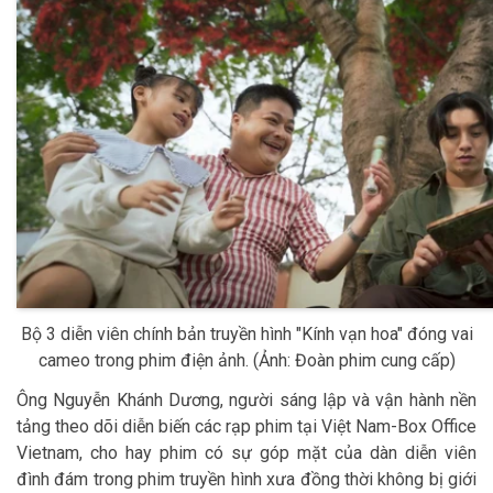
Bộ 3 diễn viên chính bản truyền hình "Kính vạn hoa" đóng vai
cameo trong phim điện ảnh. (Ảnh: Đoàn phim cung cấp)
Ông Nguyễn Khánh Dương, người sáng lập và vận hành nền
tảng theo dõi diễn biến các rạp phim tại Việt Nam-Box Office
Vietnam, cho hay phim có sự góp mặt của dàn diễn viên
đình đám trong phim truyền hình xưa đồng thời không bị giới