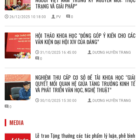
NGƯỜI VIỆT NAM TRONG KỶ NGUYÊN MỚI: THỰC
TRẠNG VÀ GIẢI PHÁP”
26/12/2025 10:18:00
PV
0
HỘI THẢO KHOA HỌC "ĐÓNG GÓP Ý KIẾN CHO CÁC
VĂN KIỆN ĐẠI HỘI XIV CỦA ĐẢNG”
31/10/2025 16:45:00
DƯƠNG HUYỀN TRANG
0
NGHIỆM THU CẤP CƠ SỞ ĐỀ TÀI KHOA HỌC “GIẢI
QUYẾT MỐI QUAN HỆ GIỮA TĂNG TRƯỞNG KINH TẾ
VÀ PHÁT TRIỂN VĂN HỌC, NGHỆ THUẬT”
30/10/2025 15:30:00
DƯƠNG HUYỀN TRANG
0
MEDIA
Lễ trao Tặng thưởng các tác phẩm lý luận, phê bình