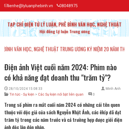
lienhe@lyluanphebinh.vn
08048975
TẠP CHÍ ĐIỆN TỬ LÝ LUẬN, PHÊ BÌNH VĂN HỌC, NGHỆ THUẬT
Hội đồng Lý luận Trung ương
HỌC, NGHỆ THUẬT TRUNG ƯƠNG KỶ NIỆM 20 NĂM THÀNH LẬP
MỘT
•
Điện ảnh Việt cuối năm 2024: Phim nào
có khả năng đạt doanh thu "trăm tỷ"?
28/10/2024 15:08:33
Minh Anh
Tin tức - Sự kiện
>
Các Sự kiện nổi bật liên quan
0
Trong số phim ra mắt cuối năm 2024 có những cái tên quen
thuộc với độc giả của sách Nguyễn Nhật Ánh, các êkíp đã đạt
trăm tỷ trong các năm trước và cả trường hợp được giới điện
ảnh độc lập đón nhận.