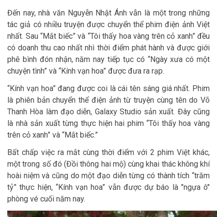
Đến nay, nhà văn Nguyễn Nhật Ánh vẫn là một trong những
tác giả có nhiều truyện được chuyển thể phim điện ảnh Việt
nhất. Sau “Mắt biếc” và “Tôi thấy hoa vàng trên cỏ xanh” đều
có doanh thu cao nhất nhì thời điểm phát hành và được giới
phê bình đón nhận, năm nay tiếp tục có “Ngày xưa có một
chuyện tình” và “Kính vạn hoa” được đưa ra rạp.
“Kính vạn hoa” đang được coi là cái tên sáng giá nhất. Phim
là phiên bản chuyển thể điện ảnh từ truyện cùng tên do Võ
Thanh Hòa làm đạo diễn, Galaxy Studio sản xuất. Đây cũng
là nhà sản xuất từng thực hiện hai phim “Tôi thấy hoa vàng
trên cỏ xanh” và “Mắt biếc.”
Bất chấp việc ra mắt cùng thời điểm với 2 phim Việt khác,
một trong số đó (Đồi thông hai mộ) cùng khai thác không khí
hoài niệm và cũng do một đạo diễn từng có thành tích “trăm
tỷ” thực hiện, “Kính vạn hoa” vẫn được dự báo là "ngựa ô"
phòng vé cuối năm nay.