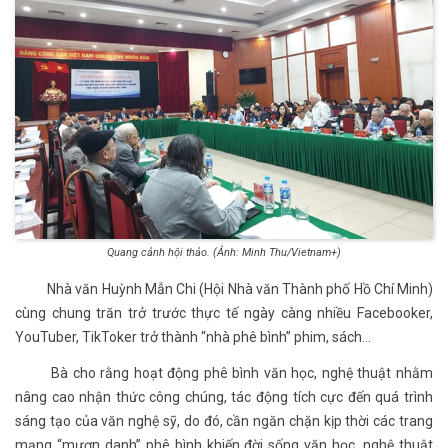
Quang cảnh hội thảo. (Ảnh: Minh Thu/Vietnam+)
Nhà văn Huỳnh Mẫn Chi (Hội Nhà văn Thành phố Hồ Chí Minh)
cùng chung trăn trở trước thực tế ngày càng nhiều Facebooker,
YouTuber, TikToker trở thành “nhà phê bình” phim, sách...
Bà cho rằng hoạt động phê bình văn học, nghệ thuật nhằm
nâng cao nhận thức công chúng, tác động tích cực đến quá trình
sáng tạo của văn nghệ sỹ, do đó, cần ngăn chặn kịp thời các trang
mạng “mượn danh” phê bình khiến đời sống văn học, nghệ thuật