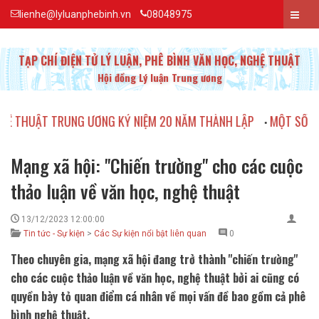
lienhe@lyluanphebinh.vn
08048975
TẠP CHÍ ĐIỆN TỬ LÝ LUẬN, PHÊ BÌNH VĂN HỌC, NGHỆ THUẬT
Hội đồng Lý luận Trung ương
 TRUNG ƯƠNG KỶ NIỆM 20 NĂM THÀNH LẬP
MỘT SỐ HÌNH ẢNH VỀ 
•
Mạng xã hội: ''Chiến trường'' cho các cuộc
thảo luận về văn học, nghệ thuật
13/12/2023 12:00:00
Tin tức - Sự kiện
>
Các Sự kiện nổi bật liên quan
0
Theo chuyên gia, mạng xã hội đang trở thành ''chiến trường''
cho các cuộc thảo luận về văn học, nghệ thuật bởi ai cũng có
quyền bày tỏ quan điểm cá nhân về mọi vấn đề bao gồm cả phê
bình nghệ thuật.