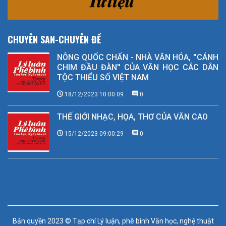
CHUYÊN SAN-CHUYÊN ĐỀ
NÔNG QUỐC CHẤN - NHÀ VĂN HÓA, ''CÁNH
CHIM ĐẦU ĐÀN'' CỦA VĂN HỌC CÁC DÂN
TỘC THIỂU SỐ VIỆT NAM
18/12/2023 10:00:09
0
THẾ GIỚI NHẠC, HỌA, THƠ CỦA VĂN CAO
15/12/2023 09:00:29
0
Bản quyền 2023 © Tạp chí Lý luận, phê bình Văn học, nghệ thuật