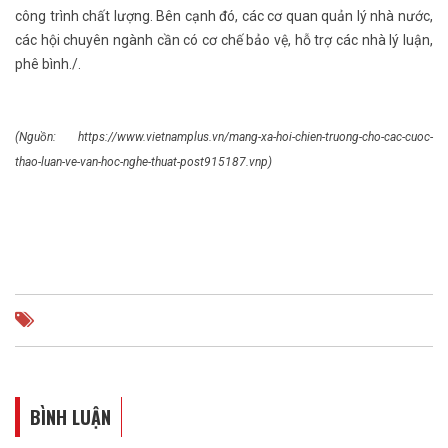
công trình chất lượng. Bên cạnh đó, các cơ quan quản lý nhà nước,
các hội chuyên ngành cần có cơ chế bảo vệ, hỗ trợ các nhà lý luận,
phê bình./.
(Nguồn: https://www.vietnamplus.vn/mang-xa-hoi-chien-truong-cho-cac-cuoc-
thao-luan-ve-van-hoc-nghe-thuat-post915187.vnp)
BÌNH LUẬN