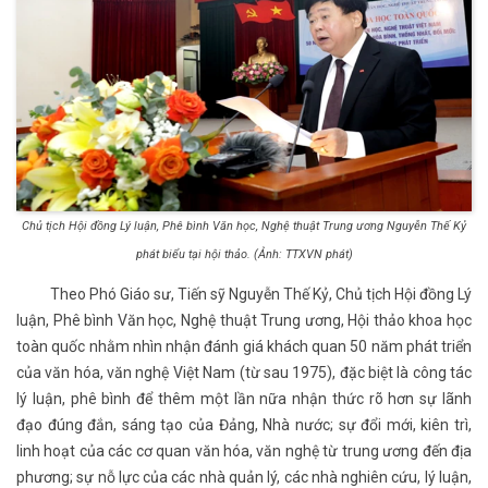
Chủ tịch Hội đồng Lý luận, Phê bình Văn học, Nghệ thuật Trung ương Nguyễn Thế Kỷ
phát biểu tại hội thảo. (Ảnh: TTXVN phát)
Theo Phó Giáo sư, Tiến sỹ Nguyễn Thế Kỷ, Chủ tịch Hội đồng Lý
luận, Phê bình Văn học, Nghệ thuật Trung ương, Hội thảo khoa học
toàn quốc nhằm nhìn nhận đánh giá khách quan 50 năm phát triển
của văn hóa, văn nghệ Việt Nam (từ sau 1975), đặc biệt là công tác
lý luận, phê bình để thêm một lần nữa nhận thức rõ hơn sự lãnh
đạo đúng đắn, sáng tạo của Đảng, Nhà nước; sự đổi mới, kiên trì,
linh hoạt của các cơ quan văn hóa, văn nghệ từ trung ương đến địa
phương; sự nỗ lực của các nhà quản lý, các nhà nghiên cứu, lý luận,