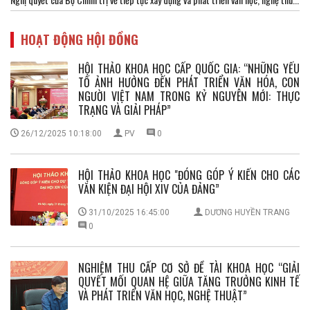
HOẠT ĐỘNG HỘI ĐỒNG
HỘI THẢO KHOA HỌC CẤP QUỐC GIA: “NHỮNG YẾU
TỐ ẢNH HƯỞNG ĐẾN PHÁT TRIỂN VĂN HÓA, CON
NGƯỜI VIỆT NAM TRONG KỶ NGUYÊN MỚI: THỰC
TRẠNG VÀ GIẢI PHÁP”
26/12/2025 10:18:00
PV
0
HỘI THẢO KHOA HỌC "ĐÓNG GÓP Ý KIẾN CHO CÁC
VĂN KIỆN ĐẠI HỘI XIV CỦA ĐẢNG”
31/10/2025 16:45:00
DƯƠNG HUYỀN TRANG
0
NGHIỆM THU CẤP CƠ SỞ ĐỀ TÀI KHOA HỌC “GIẢI
QUYẾT MỐI QUAN HỆ GIỮA TĂNG TRƯỞNG KINH TẾ
VÀ PHÁT TRIỂN VĂN HỌC, NGHỆ THUẬT”