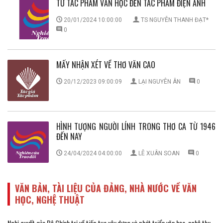
TỪ TÁC PHẨM VĂN HỌC ĐẾN TÁC PHẨM ĐIỆN ẢNH
20/01/2024 10:00:00
TS NGUYỄN THANH ĐẠT*
0
MẤY NHẬN XÉT VỀ THƠ VĂN CAO
20/12/2023 09:00:09
LẠI NGUYÊN ÂN
0
HÌNH TƯỢNG NGƯỜI LÍNH TRONG THƠ CA TỪ 1946
ĐẾN NAY
24/04/2024 04:00:00
LÊ XUÂN SOAN
0
VĂN BẢN, TÀI LIỆU CỦA ĐẢNG, NHÀ NƯỚC VỀ VĂN
HỌC, NGHỆ THUẬT
Nghị quyết của Bộ Chính trị về tiếp tục xây dựng và phát triển văn học, nghệ thu...