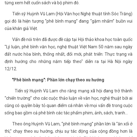
từng xem hết cuốn sách và bộ phim đó.
Tiến sỹ Huỳnh Vũ Lam (Hội Văn học Nghệ thuật tỉnh Sóc Trăng)
gọi đó là hiện tượng “phê bình mạng” đang “gặm nhấm” buồn vui
của khán giả Việt.
Vấn đề nói trên đã được đề cập tại Hội thảo khoa học toàn quốc
"Lý luận, phê bình văn học, nghệ thuật Việt Nam 50 năm sau ngày
đất nước hòa bình, thống nhất, đổi mới, phát triển: Thực trạng và
định hướng cho những năm tiếp theo" diễn ra tại Hà Nội ngày
12/12.
"Phê bình mạng": Phần lớn chạy theo xu hướng
Tiến sỹ Huỳnh Vũ Lam cho rằng mạng xã hội đang trở thành
“chiến trường” cho các cuộc thảo luận về văn học, nghệ thuật bởi ai
cũng có quyền bày tỏ quan điểm cá nhân về mọi vấn đề trong cuộc
sống bao gồm cả phê bình các tác phẩm phim, ảnh, sách, tranh...
Theo ông Huỳnh Vũ Lam, “phê bình mạng” phần lớn là “ăn xổi ở
thì,” chạy theo xu hướng, chịu sự tác động của cộng đồng hơn là