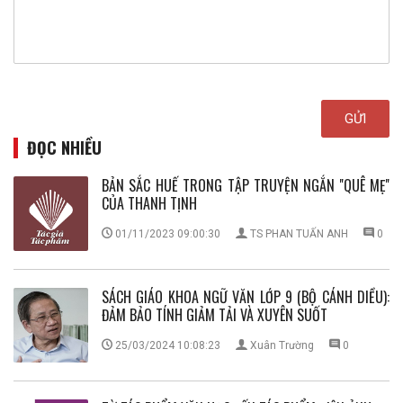
ĐỌC NHIỀU
BẢN SẮC HUẾ TRONG TẬP TRUYỆN NGẮN ''QUÊ MẸ''
CỦA THANH TỊNH
01/11/2023 09:00:30
TS PHAN TUẤN ANH
0
SÁCH GIÁO KHOA NGỮ VĂN LỚP 9 (BỘ CÁNH DIỀU):
ĐẢM BẢO TÍNH GIẢM TẢI VÀ XUYÊN SUỐT
25/03/2024 10:08:23
Xuân Trường
0