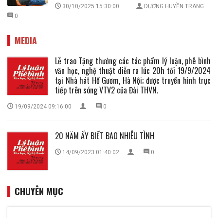
30/10/2025 15:30:00
DƯƠNG HUYỀN TRANG
0
MEDIA
Lễ trao Tặng thưởng các tác phẩm lý luận, phê bình
văn học, nghệ thuật diễn ra lúc 20h tối 19/9/2024
tại Nhà hát Hồ Gươm, Hà Nội; được truyền hình trực
tiếp trên sóng VTV2 của Đài THVN.
19/09/2024 09:16:00
0
20 NĂM ẤY BIẾT BAO NHIÊU TÌNH
14/09/2023 01:40:02
0
CHUYÊN MỤC