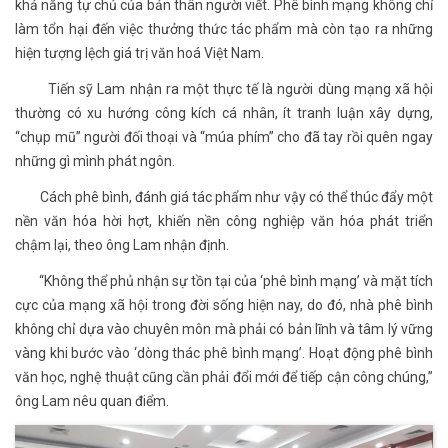
khả năng tự chủ của bản thân người viết. Phê bình mạng không chỉ
làm tổn hại đến việc thưởng thức tác phẩm mà còn tạo ra những
hiện tượng lệch giá trị văn hoá Việt Nam.
Tiến sỹ Lam nhận ra một thực tế là người dùng mạng xã hội
thường có xu hướng công kích cá nhân, ít tranh luận xây dựng,
“chụp mũ” người đối thoại và “múa phím” cho đã tay rồi quên ngay
những gì mình phát ngôn.
Cách phê bình, đánh giá tác phẩm như vậy có thể thúc đẩy một
nền văn hóa hời hợt, khiến nền công nghiệp văn hóa phát triển
chậm lại, theo ông Lam nhận định.
“Không thể phủ nhận sự tồn tại của ‘phê bình mạng’ và mặt tích
cực của mạng xã hội trong đời sống hiện nay, do đó, nhà phê bình
không chỉ dựa vào chuyên môn mà phải có bản lĩnh và tâm lý vững
vàng khi bước vào ‘dòng thác phê bình mạng’. Hoạt động phê bình
văn học, nghệ thuật cũng cần phải đổi mới để tiếp cận công chúng,”
ông Lam nêu quan điểm.