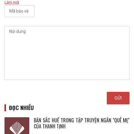
Làm mới
ĐỌC NHIỀU
BẢN SẮC HUẾ TRONG TẬP TRUYỆN NGẮN ''QUÊ MẸ''
CỦA THANH TỊNH