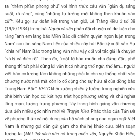
ta “thêm phần phong phú” với hình thức câu văn “giản dị, sáng
suốt, rõ ràng”, cùng “những tư tưởng mới không theo khuôn sáo
6
cũ”
. Kêu gọi sự đoàn kết trong văn giới, Lê Tràng Kiều ở số 38
(19/5/1934) trong bài
Người và văn
phản đối chuyện có dư luận cho
rằng “anh em làng báo Miền Bắc đã chiếm quyền ngôn luận trong
Nam” sau làn sóng Nam tiến của nhiều cây bút Bắc kỳ xuất sắc. Sự
“chia rẽ” Nam Bắc trong làng văn như vậy đối với tác giả là chuyện
“vô lý và điên rồ”. Theo đó, “một tờ báo muốn cho đứng đắn, phổ
thông thì tất phải dùng lối văn ít có những thổ ngữ, thổ âm... người
viết báo có lương tâm không những phải lo cho sự thống nhất văn
chương nước nhà mà còn lo cổ động cho sự hữu ái của đồng bào
Trung Nam Bắc”.
VHTC
khởi xướng nhiều ý tưởng trong nghiên cứu
phê bình văn học cổ: kết hợp triết học phương Đông và chủ nghĩa
lãng mạn, tượng trưng phương Tây trong bình giảng văn chương
đưa đến nhiều góc nhìn mới về
Truyện Kiều
. Phác thảo của Tản Đà
về phương thức và nội dung của bộ sách phong dao ngạn ngữ Việt
Nam là những gợi dẫn gửi gắm cho thế hệ khảo cứu, biên soạn
tương lai (
Một thứ sách nên có trong quốc văn
, Nguyễn Khắc Hiếu,