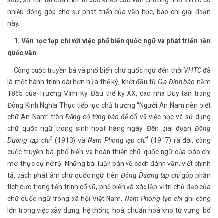
soái, sự tồn tại của một tờ báo khảo cứu văn chương như
VHTC
có
nhiều đóng góp cho sự phát triển của văn học, báo chí giai đoạn
này.
1. Văn học tạp chí với việc phổ biến quốc ngữ và phát triển nền
quốc văn
Công cuộc truyền bá và phổ biến chữ quốc ngữ đến thời
VHTC
đã
là một hành trình dài hơn nửa thế kỷ, khởi đầu từ
Gia Định báo
năm
1865 của Trương Vĩnh Ký. Đầu thế kỷ XX, các nhà Duy tân trong
Đông Kinh Nghĩa Thục tiếp tục chủ trương “Người An Nam nên biết
chữ An Nam” trên
Đăng cổ tùng báo
để cổ vũ việc học và sử dụng
chữ quốc ngữ trong sinh hoạt hàng ngày. Đến giai đoạn
Đông
3
4
Dương tạp chí
(1913) và
Nam Phong tạp chí
(1917) ra đời, công
cuộc truyền bá, phổ biến và hoàn thiện chữ quốc ngữ của báo chí
mới thực sự nở rộ. Những bài luận bàn về cách đánh vần, viết chính
tả, cách phát âm chữ quốc ngữ trên
Đông Dương tạp chí
góp phần
tích cực trong tiến trình cổ vũ, phổ biến và xác lập vị trí chủ đạo của
chữ quốc ngữ trong xã hội Việt Nam.
Nam Phong tạp chí
ghi công
lớn trong việc xây dựng, hệ thống hoá, chuẩn hoá kho từ vựng, bổ