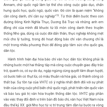
Annam, chữ quốc ngữ làm lợi thế cho công cuộc giáo dục, chấn
hưng quốc học, quốc ngữ, quốc văn. Đó còn là quan niệm “không
15
cần công danh, chỉ cần sự nghiệp”
. Từ thời điểm bước theo con
đường Đông Kinh Nghĩa Thục, Dương Bá Trạc và những anh em
đồng chí của mình đã khước từ lối mòn công danh theo truyền
thống Nho gia, dùng cả cuộc đời dấn thân, thực nghiệp không mệt
mỏi cho lý tưởng, trong đó hoạt động báo chí văn chương chỉ là
một trong nhiều phương thức để đóng góp tâm sức cho quốc gia,
dân tộc.
Hành trình hiện đại hóa báo chí văn học dân tộc không phải là
những bước một hai thẳng tắp mà công cuộc chuyển giao đầy trắc
trở, quanh co, có sự do dự, ngập ngừng cùng quyết tâm đoạn tuyệt,
có bước tiến có thụt lùi, có mâu thuẫn và hòa giải, có thành công có
thất bại. Sự tồn tại của
VHTC
có ý nghĩa nhất định đối với sự phát
triển của công cuộc phổ biến chữ quốc ngữ, phát triển nền quốc văn
và bảo lưu giá trị văn hóa truyền thống dân tộc.
VHTC
góp phần
vào việc thay đổi định vị trên bản đồ báo chí, văn học Việt Nam nửa
đầu thế kỷ XX: giới Nho học từ vị trí trung tâm dần lui bước ra vòng