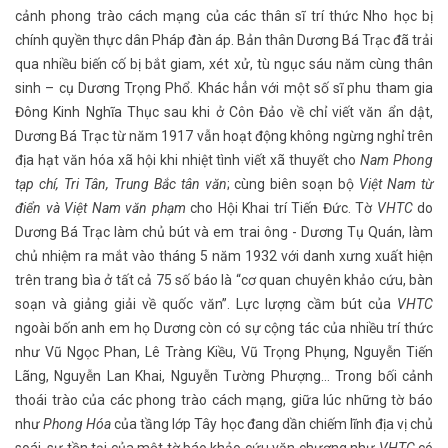
cảnh phong trào cách mạng của các thân sĩ trí thức Nho học bị
chính quyền thực dân Pháp đàn áp. Bản thân Dương Bá Trạc đã trải
qua nhiều biến cố bị bắt giam, xét xử, tù ngục sáu năm cùng thân
sinh – cụ Dương Trọng Phổ. Khác hẳn với một số sĩ phu tham gia
Đông Kinh Nghĩa Thục sau khi ở Côn Đảo về chỉ viết văn ẩn dật,
Dương Bá Trạc từ năm 1917 vẫn hoạt động không ngừng nghỉ trên
địa hạt văn hóa xã hội khi nhiệt tình viết xã thuyết cho
Nam Phong
tạp chí, Tri Tân, Trung Bắc tân văn
; cùng biên soạn bộ
Việt Nam từ
điển và Việt Nam văn phạm
cho Hội Khai trí Tiến Đức. Tờ
VHTC
do
Dương Bá Trạc làm chủ bút và em trai ông - Dương Tụ Quán, làm
chủ nhiệm ra mắt vào tháng 5 năm 1932 với danh xưng xuất hiện
trên trang bìa ở tất cả 75 số báo là “cơ quan chuyên khảo cứu, bàn
soạn và giảng giải về quốc văn”. Lực lượng cầm bút của
VHTC
ngoài bốn anh em họ Dương còn có sự cộng tác của nhiều trí thức
như Vũ Ngọc Phan, Lê Tràng Kiều, Vũ Trọng Phụng, Nguyễn Tiến
Lãng, Nguyễn Lan Khai, Nguyễn Tường Phượng… Trong bối cảnh
thoái trào của các phong trào cách mạng, giữa lúc những tờ báo
như
Phong Hóa
của tầng lớp Tây học đang dần chiếm lĩnh địa vị chủ