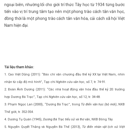
ngoại biên, nhường lối cho giới trí thức Tây học từ 1934 từng bước
tiến vào vị trí trung tâm tạo nên một phong trào cách tân văn học,
đồng thời là một phong trào cách tân văn hóa, cải cách xã hội Việt
Nam hiện đại.
Tài liệu tham khảo:
1. Cao Việt Dũng (2011): “Báo chí văn chương đầu thế kỷ XX tại Việt Nam, nhìn
nhận từ cấp độ mô hình”, Tạp chí
Nghiên cứu văn học
, số 7, tr. 74-91.
2. Đoàn Ánh Dương (2011): “Các nhà hoạt động văn hóa đầu thế kỷ 20: trường
hợp Dương Bá Trạc”, Tạp chí
Nghiên cứu văn học
, số 12, tr. 34-48.
3. Phạm Ngọc Lan (2000), “Dương Bá Trạc”, trong
Từ điển văn học (bộ mới)
, NXB
Thế giới, tr. 352-354.
4. Dương Tụ Quán (1945),
Dương Bá Trạc tiểu sử và thơ văn
, NXB Đông Tây.
5. Nguyễn Quyết Thắng và Nguyễn Bá Thế (2013),
Từ điển nhân vật lịch sử Việt