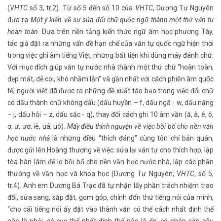
(
VHTC
số 3, tr.2). Từ số 5 đến số 10 của
VHTC
, Dương Tự Nguyên
đưa ra
Một ý kiến về sự sửa đổi chữ quốc ngữ thành một thứ văn tự
hoàn toàn
. Dựa trên nền tảng kiến thức ngữ âm học phương Tây,
tác giả đặt ra những vấn đề hạn chế của văn tự quốc ngữ hiện thời
trong việc ghi âm tiếng Việt, những bất tiện khi dùng máy đánh chữ.
Với mục đích giúp văn tự nước nhà thành một thứ chữ “hoàn toàn,
đẹp mắt, dễ coi, khó nhầm lẫn” và gần nhất với cách phiên âm quốc
tế, người viết đã đươc ra những đề xuất táo bạo trong việc đổi chữ
có dấu thành chữ không dấu (dấu huyền – f, dấu ngã - w, dấu nặng
– j, dấu hỏi – z, dấu sắc - q), thay đổi cách ghi 10 âm vần (ă, â, ê, ô,
ơ, ư, ươ, iê, uâ, uô).
Mấy điều thỉnh nguyện về việc bồi bổ cho nền văn
học nước nhà
là những điều “thích đáng” cùng tôn chỉ bản quán,
được gửi lên Hoàng thượng về việc: sửa lại văn tự cho thích hợp, lập
tòa hàn lâm để lo bồi bổ cho nền văn học nước nhà, lập các phần
thưởng về văn học và khoa học (Dương Tự Nguyên,
VHTC
, số 5,
tr.4). Anh em Dương Bá Trạc đã tự nhận lấy phần trách nhiệm trao
đổi, sửa sang, sắp đặt, gom góp, chỉnh đốn thứ tiếng nói của mình,
“cho cái tiếng nói ấy đặt vào thành văn có thể cách nhất định thế