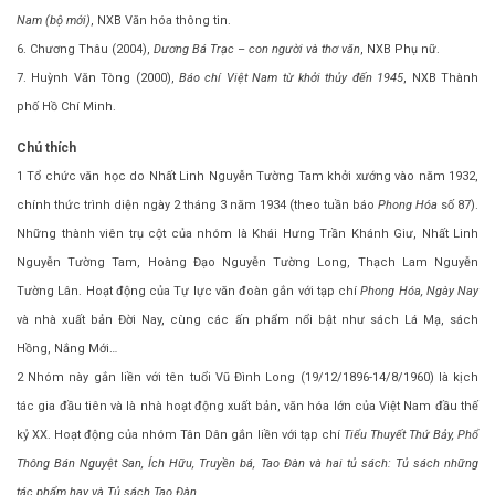
Nam (bộ mới)
, NXB Văn hóa thông tin.
6. Chương Thâu (2004),
Dương Bá Trạc – con người và thơ văn
, NXB Phụ nữ.
7. Huỳnh Văn Tòng (2000),
Báo chí Việt Nam từ khởi thủy đến 1945
, NXB Thành
phố Hồ Chí Minh.
Chú thích
1 Tổ chức văn học do Nhất Linh Nguyễn Tường Tam khởi xướng vào năm 1932,
chính thức trình diện ngày 2 tháng 3 năm 1934 (theo tuần báo
Phong Hóa
số 87).
Những thành viên trụ cột của nhóm là Khái Hưng Trần Khánh Giư, Nhất Linh
Nguyễn Tường Tam, Hoàng Đạo Nguyễn Tường Long, Thạch Lam Nguyễn
Tường Lân. Hoạt động của Tự lực văn đoàn gắn với tạp chí
Phong Hóa, Ngày Nay
và nhà xuất bản Đời Nay, cùng các ấn phẩm nổi bật như sách Lá Mạ, sách
Hồng, Nắng Mới…
2 Nhóm này gắn liền với tên tuổi Vũ Đình Long (19/12/1896-14/8/1960) là kịch
tác gia đầu tiên và là nhà hoạt động xuất bản, văn hóa lớn của Việt Nam đầu thế
kỷ XX. Hoạt động của nhóm Tân Dân gắn liền với tạp chí
Tiểu Thuyết Thứ Bảy, Phổ
Thông Bán Nguyệt San, Ích Hữu, Truyền bá, Tao Đàn và hai tủ sách: Tủ sách những
tác phẩm hay và Tủ sách Tao Đàn
.