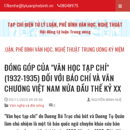
lienhe@lyluanphebinh.vn
08048975
TẠP CHÍ ĐIỆN TỬ LÝ LUẬN, PHÊ BÌNH VĂN HỌC, NGHỆ THUẬT
Hội đồng Lý luận Trung ương
 PHÊ BÌNH VĂN HỌC, NGHỆ THUẬT TRUNG ƯƠNG KỶ NIỆM 20 NĂM T
ĐÓNG GÓP CỦA ''VĂN HỌC TẠP CHÍ''
(1932-1935) ĐỐI VỚI BÁO CHÍ VÀ VĂN
CHƯƠNG VIỆT NAM NỬA ĐẦU THẾ KỶ XX
03/11/2023 09:30:00
NGUYỄN MINH HUỆ
Văn nghệ và đời sống
0
"Văn học tạp chí" do Dương Bá Trạc chủ bút và Dương Tụ Quán
làm chủ nhiệm là một tờ báo quốc ngữ chuyên khảo cứu bàn