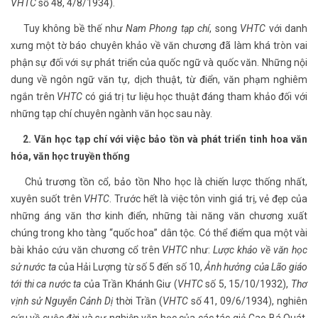
VHTC
số 48, 4/8/1934).
Tuy không bề thế như
Nam Phong tạp chí
, song
VHTC
với danh
xưng một tờ báo chuyên khảo về văn chương đã làm khá tròn vai
phận sự đối với sự phát triển của quốc ngữ và quốc văn. Những nội
dung về ngôn ngữ văn tự, dịch thuật, từ điển, văn phạm nghiêm
ngắn trên
VHTC
có giá trị tư liệu học thuật đáng tham khảo đối với
những tạp chí chuyên ngành văn học sau này.
2. Văn học tạp chí với việc bảo tồn và phát triển tinh hoa văn
hóa, văn học truyền thống
Chủ trương tồn cổ, bảo tồn Nho học là chiến lược thống nhất,
xuyên suốt trên
VHTC
. Trước hết là việc tôn vinh giá trị, vẻ đẹp của
những áng văn thơ kinh điển, những tài năng văn chương xuất
chúng trong kho tàng “quốc hoa” dân tộc. Có thể điểm qua một vài
bài khảo cứu văn chương cổ trên
VHTC
như:
Lược khảo về văn học
sử nước ta
của Hải Lượng từ số 5 đến số 10,
Ảnh hưởng của Lão giáo
tới thi ca nước ta
của Trần Khánh Giư (
VHTC
số 5, 15/10/1932),
Thơ
vịnh sử Nguyễn Cảnh Dị
thời Trần (
VHTC
số 41, 09/6/1934), nghiên