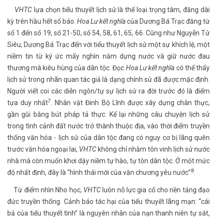
VHTC
lựa chọn tiểu thuyết lịch sử là thể loại trọng tâm, đăng dài
kỳ trên hầu hết số báo.
Hoa Lư kết nghĩa
của Dương Bá Trạc đăng từ
số 1 đến số 19, số 21-50, số 54, 58, 61, 65, 66. Cũng như Nguyễn Tử
Siêu, Dương Bá Trạc đến với tiểu thuyết lịch sử một sự khích lệ, một
niềm tin từ ký ức mấy nghìn năm dựng nước và giữ nước đau
thương mà kiêu hùng của dân tộc. Đọc
Hoa Lư kết nghĩa
có thể thấy
lịch sử trong nhãn quan tác giả là dạng chính sử đã được mặc định.
Người viết coi các diễn ngôn/tự sự lịch sử ra đời trước đó là điểm
7
tựa duy nhất
. Nhân vật Đinh Bộ Lĩnh được xây dựng chân thực,
gần gũi bằng bút pháp tả thực. Kể lại những câu chuyện lịch sử
trong tình cảnh đất nước trở thành thuộc địa, vào thời điểm truyền
thống văn hóa - lịch sử của dân tộc đang có nguy cơ bị lãng quên
trước văn hóa ngoại lai,
VHTC
không chỉ nhằm tôn vinh lịch sử nước
nhà mà còn muốn khơi dậy niềm tự hào, tự tôn dân tộc. Ở một mức
8
độ nhất định, đây là “hình thái mới của văn chương yêu nước”
.
Từ điểm nhìn Nho học,
VHTC
luôn nỗ lực gia cố cho nền tảng đạo
đức truyền thống. Cảnh báo tác hại của tiểu thuyết lãng mạn: “cái
bả của tiểu thuyết tình” là nguyên nhân của nạn thanh niên tự sát,