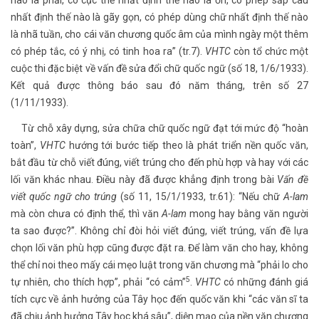
nào là phải, có cục thế nhất định thế nào là ổn, có phép sắp câu
nhất định thế nào là gãy gọn, có phép dùng chữ nhất định thế nào
là nhã tuần, cho cái văn chương quốc âm của mình ngày một thêm
có phép tắc, có ý nhị, có tinh hoa ra” (tr.7).
VHTC
còn tổ chức một
cuộc thi đặc biệt về vấn đề sửa đổi chữ quốc ngữ (số 18, 1/6/1933).
Kết quả được thông báo sau đó năm tháng, trên số 27
(1/11/1933).
Từ chỗ xây dựng, sửa chữa chữ quốc ngữ đạt tới mức độ “hoàn
toàn”,
VHTC
hướng tới bước tiếp theo là phát triển nền quốc văn,
bắt đầu từ chỗ viết đúng, viết trúng cho đến phù hợp và hay với các
lối văn khác nhau. Điều này đã được khẳng định trong bài
Vấn đề
viết quốc ngữ cho trúng
(số 11, 15/1/1933, tr.61): “Nếu chữ
A-lam
mà còn chưa có định thể, thì văn
A-lam
mong hay bằng văn người
ta sao được?”. Không chỉ đòi hỏi viết đúng, viết trúng, vấn đề lựa
chọn lối văn phù hợp cũng được đặt ra. Để làm văn cho hay, không
thể chỉ noi theo mấy cái mẹo luật trong văn chương mà “phải lo cho
5
tự nhiên, cho thích hợp”, phải “có cảm”
.
VHTC
có những đánh giá
tích cực về ảnh hưởng của Tây học đến quốc văn khi “các văn sĩ ta
đã chịu ảnh hưởng Tây học khá sâu”, diện mạo của nền văn chương