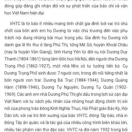
đóng góp đáng ghi nhận đối với sự phát triển của báo chí và văn
học Việt Nam hiện đại.
VHTC
là tờ báo ít nhiều mang tính chất gia đình bởi vai trò chủ
chốt của bốn anh em họ Dương từ việc chủ trương đến việc phụ
trách nội dung những bài mục trọng yếu. Gia đình họ Dương nổi
danh gia lễ thi thư ở làng Phú Thị, tổng Mễ Sở, huyện Khoái Châu
(nay là huyện Văn Giang), tỉnh Hưng Yên từ đời cụ nội Dương Duy
Thanh (1804-1861) từng làm Đốc học Hà Nội, đến người cha Dương
Trọng Phổ (1862-1927), một nhà Nho có tư tưởng tiến bộ. Cụ
Dương Trọng Phổ sinh được 7 người con, trong đó nổi tiếng nhất là
bốn người con trai: Dương Bá Trạc (1884-1944); Dương Quảng
Hàm (1898-1946), Dương Tự Nguyên; Dương Tụ Quán (1902-
1969). Các anh em nhà Dương Phú Thị ghi dấu trong lịch sử cận đại
Việt Nam với tư cách yếu nhân của những hoạt động chính trị sôi
nổi của phong trào Đông Kinh Nghĩa Thục, Hội Phật giáo Bắc Kỳ, Hội
Dân ích; với vai trò lĩnh xướng của báo
VHTC
,
Đông Tây báo
, nhà in
Đông Tây ấn quán; và là tác giả của nhiều công trình biên khảo lớn,
nhiều tác phẩm văn thơ đặc sắc.
VHTC
ra đời năm 1932 trong bối