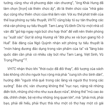
tưởng, cũng như về phương diện văn chương”, “ông Khái Hưng đã
làm chọn [trọn] cái thiên chức ấy”, đó là thiên chức của “nhà giáo
dục cũng như thiên chức của nhà làm văn. Với xu thế phát triển của
thể loại phóng sự tiểu thuyết,
VHTC
cũng bày tỏ sự tán thưởng các
nhà văn phóng sự tiểu thuyết: Tam Lang Vũ Đình Chí từ một nhà cổ
văn đã “giở kịp ngay ngòi bút cho hợp thời” để viết nên thiên phóng
sự “xuất sắc”
Giọt lệ sông Hương
về “đời phu xe và bọn giang hồ ở
Huế”. Bài đăng của Ngô Quỳnh nhận xét phóng tự tiểu thuyết là
“món hàng đương đắc dụng trong văn phẩm của ta” và “làng báo
quốc dân cần phải có nhiều cây bút như Tam Lang, Việt Sinh, Vũ
12
Trọng Phụng”
.
VHTC
nhận thức khi “thời cuộc đã đổi thay”, đối tượng của sách
báo không chỉ cho người học rộng mà phải “cung ích cho bình dân”,
hướng đến “người nhà quê trong các làng và người thợ trong các
xưởng”. Báo chí, văn chương không thể “nục nạc, nặng nề những
điển tích, những chữ nho như xưa được nữa”, không thể “mũ cao áo
dài, chĩnh chiện, bệ vệ như những ông quan lớn”, mà “phải mới, phải
bạo, phải dễ hiểu, phải thực thà như một cô thợ hay một cô gái