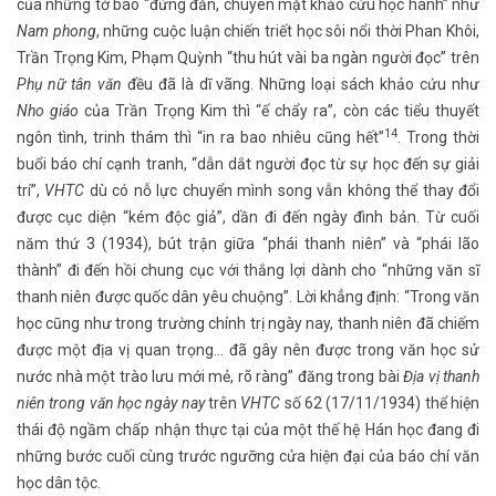
của những tờ báo “đứng đắn, chuyên mặt khảo cứu học hành” như
Nam phong
, những cuộc luận chiến triết học sôi nổi thời Phan Khôi,
Trần Trọng Kim, Phạm Quỳnh “thu hút vài ba ngàn người đọc” trên
Phụ nữ tân văn
đều đã là dĩ vãng. Những loại sách khảo cứu như
Nho giáo
của Trần Trọng Kim thì “ế chẩy ra”, còn các tiểu thuyết
14
ngôn tình, trinh thám thì “in ra bao nhiêu cũng hết”
. Trong thời
buổi báo chí cạnh tranh, “dẫn dắt người đọc từ sự học đến sự giải
trí”,
VHTC
dù có nỗ lực chuyển mình song vẫn không thể thay đổi
được cục diện “kém độc giả”, dần đi đến ngày đình bản. Từ cuối
năm thứ 3 (1934), bút trận giữa “phái thanh niên” và “phái lão
thành” đi đến hồi chung cục với thắng lợi dành cho “những văn sĩ
thanh niên được quốc dân yêu chuộng”. Lời khẳng định: “Trong văn
học cũng như trong trường chính trị ngày nay, thanh niên đã chiếm
được một địa vị quan trọng... đã gây nên được trong văn học sử
nước nhà một trào lưu mới mẻ, rõ ràng” đăng trong bài
Địa vị thanh
niên trong văn học ngày nay
trên
VHTC
số 62 (17/11/1934) thể hiện
thái độ ngầm chấp nhận thực tại của một thế hệ Hán học đang đi
những bước cuối cùng trước ngưỡng cửa hiện đại của báo chí văn
học dân tộc.