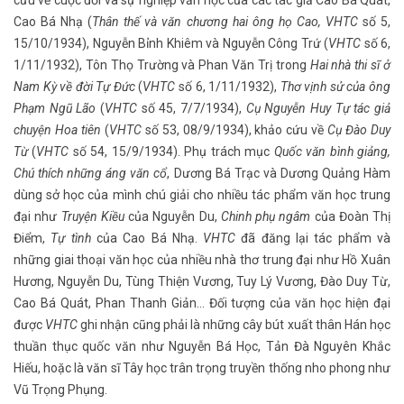
cứu về cuộc đời và sự nghiệp văn học của các tác giả Cao Bá Quát,
Cao Bá Nhạ (
Thân thế và văn chương hai ông họ Cao, VHTC
số 5,
15/10/1934), Nguyễn Bỉnh Khiêm và Nguyễn Công Trứ (
VHTC
số 6,
1/11/1932), Tôn Thọ Trường và Phan Văn Trị trong
Hai nhà thi sĩ ở
Nam Kỳ về đời Tự Đức
(
VHTC
số 6, 1/11/1932),
Thơ vịnh sử của ông
Phạm Ngũ Lão
(
VHTC
số 45, 7/7/1934),
Cụ Nguyễn Huy Tự tác giả
chuyện Hoa tiên
(
VHTC
số 53, 08/9/1934), khảo cứu về
Cụ Đào Duy
Từ
(
VHTC
số 54, 15/9/1934). Phụ trách mục
Quốc văn bình giảng,
Chú thích những áng văn cổ
, Dương Bá Trạc và Dương Quảng Hàm
dùng sở học của mình chú giải cho nhiều tác phẩm văn học trung
đại như
Truyện Kiều
của Nguyễn Du,
Chinh phụ ngâm
của Đoàn Thị
Điểm,
Tự tình
của Cao Bá Nhạ.
VHTC
đã đăng lại tác phẩm và
những giai thoại văn học của nhiều nhà thơ trung đại như Hồ Xuân
Hương, Nguyễn Du, Tùng Thiện Vương, Tuy Lý Vương, Đào Duy Từ,
Cao Bá Quát, Phan Thanh Giản… Đối tượng của văn học hiện đại
được
VHTC
ghi nhận cũng phải là những cây bút xuất thân Hán học
thuần thục quốc văn như Nguyễn Bá Học, Tản Đà Nguyên Khắc
Hiếu, hoặc là văn sĩ Tây học trân trọng truyền thống nho phong như
Vũ Trọng Phụng.