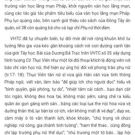
trường văn học lãng mạn Pháp, khởi nguyên văn học lãng mạn,
cùng các tác giả tác phẩm tiêu biểu của văn học lãng mạn Pháp.
Phụ lục quảng cáo, bên cạnh giới thiệu các sách của Đông Tây ấn
quán, số 38 còn quảng bá cho cả tạp chí
Phụ nữ thời đàm
.
VHTC
đã tự chuyển biến, tự đổi mới để nới rộng khuôn khổ tư
tưởng Nho gia vửa kéo gần khoảng cách với con đường canh tân
của giới Tây học. Bài của Dương Bá Trạc trên
VHTC
số 35 xây dựng
hình tượng
Cô Thục Viên
như một lời đối thoại khích lệ động viên với
báo chí văn học nữ, thể hiện sự ủng hộ đối với phong trào phụ nữ
(tr.17- 18): Thục Viên tân nữ sĩ vừa giỏi Hán văn vừa tinh thông
Pháp ngữ, viết văn, làm báo “để giúp ích cho người đọc” hiểu về
“bình quyền, giải phóng, tự do”, “nhiệt tâm cải cách... bạo dạn cắt
tóc ngắn, không đeo hoa tai, không mặc yếm, sáng chế ra kiểu
quần áo gọn gàng sinh sắn... bằng các loại lụa the nội hóa vừa vệ
dưỡng thân thể, lại tiện lợi có ích, vẫn không mất đi vẻ đẹp”, đạp xe,
cầm máy ô tô vẫn thanh lịch, khỏe khoắn, “chú trọng về chức
nghiệp: nữ công, gia chánh tinh tường”, “ham thể thao... cùng đồng
chí lập trường phụ nữ thể dục”, “chủ trương một tờ báo... lập hội