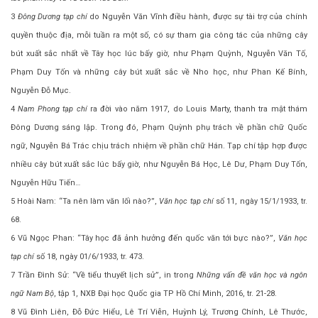
3
Đông Dương tạp chí
do Nguyễn Văn Vĩnh điều hành, được sự tài trợ của chính
quyền thuộc địa, mỗi tuần ra một số, có sự tham gia công tác của những cây
bút xuất sắc nhất về Tây học lúc bấy giờ, như Phạm Quỳnh, Nguyễn Văn Tố,
Phạm Duy Tốn và những cây bút xuất sắc về Nho học, như Phan Kế Bính,
Nguyễn Đỗ Mục.
4
Nam Phong tạp chí
ra đời vào năm 1917, do Louis Marty, thanh tra mật thám
Đông Dương sáng lập. Trong đó, Phạm Quỳnh phụ trách về phần chữ Quốc
ngữ, Nguyễn Bá Trác chịu trách nhiệm về phần chữ Hán. Tạp chí tập hợp được
nhiều cây bút xuất sắc lúc bấy giờ, như Nguyễn Bá Học, Lê Dư, Phạm Duy Tốn,
Nguyễn Hữu Tiến…
5 Hoài Nam: “Ta nên làm văn lối nào?”,
Văn học tạp chí
số 11, ngày 15/1/1933, tr.
68.
6 Vũ Ngọc Phan: “Tây học đã ảnh hưởng đến quốc văn tới bực nào?”,
Văn học
tạp chí
số 18, ngày 01/6/1933, tr. 473.
7 Trần Đình Sử: “Về tiểu thuyết lịch sử”, in trong
Những vấn đề văn học và ngôn
ngữ Nam Bộ
, tập 1, NXB Đại học Quốc gia TP Hồ Chí Minh, 2016, tr. 21-28.
8 Vũ Đình Liên, Đỗ Đức Hiểu, Lê Trí Viễn, Huỳnh Lý, Trương Chính, Lê Thước,