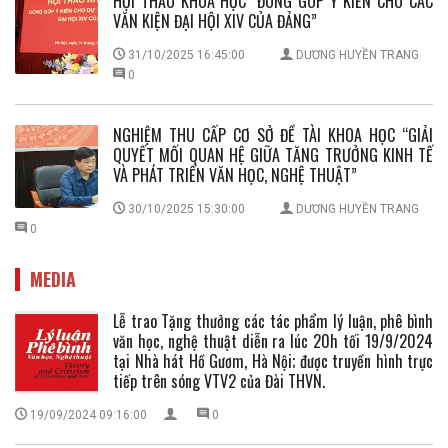
HỘI THẢO KHOA HỌC "ĐÓNG GÓP Ý KIẾN CHO CÁC
VĂN KIỆN ĐẠI HỘI XIV CỦA ĐẢNG”
31/10/2025 16:45:00
DƯƠNG HUYỀN TRANG
0
NGHIỆM THU CẤP CƠ SỞ ĐỀ TÀI KHOA HỌC “GIẢI
QUYẾT MỐI QUAN HỆ GIỮA TĂNG TRƯỞNG KINH TẾ
VÀ PHÁT TRIỂN VĂN HỌC, NGHỆ THUẬT”
30/10/2025 15:30:00
DƯƠNG HUYỀN TRANG
0
MEDIA
Lễ trao Tặng thưởng các tác phẩm lý luận, phê bình
văn học, nghệ thuật diễn ra lúc 20h tối 19/9/2024
tại Nhà hát Hồ Gươm, Hà Nội; được truyền hình trực
tiếp trên sóng VTV2 của Đài THVN.
19/09/2024 09:16:00
0