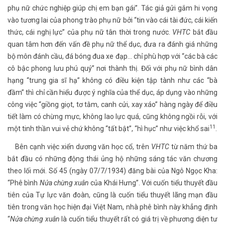
phụ nữ chức nghiệp giúp chị em bạn gái”. Tác giả gửi gắm hi vọng
vào tương lai của phong trào phụ nữ bởi “tin vào cái tài đức, cái kiến
thức, cái nghị lực” của phụ nữ tân thời trong nước.
VHTC
bắt đầu
quan tâm hơn đến vấn đề phụ nữ thể dục, đưa ra đánh giá những
bộ môn đánh cầu, đá bóng đua xe đạp... chỉ phù hợp với “các bà các
cô bậc phong lưu phú quý” nơi thành thị. Đối với phụ nữ bình dân
hạng “trung gia sĩ hạ” không có điều kiện tập tành như các “bà
đầm” thì chỉ cần hiểu được ý nghĩa của thể dục, áp dụng vào những
công việc “giồng giọt, tơ tằm, canh cửi, xay xáo” hàng ngày để điều
tiết làm có chừng mực, không lao lực quá, cũng không ngồi rỗi, với
11
một tinh thần vui vẻ chứ không “tất bật”, “hì hục” như việc khổ sai
.
Bên cạnh việc xiển dương văn học cổ, trên
VHTC
từ năm thứ ba
bắt đầu có những động thái ủng hộ những sáng tác văn chương
theo lối mới. Số 45 (ngày 07/7/1934) đăng bài của Ngô Ngọc Kha:
“Phê bình
Nửa chừng xuân
của Khái Hưng”. Với cuốn tiểu thuyết đầu
tiên của Tự lực văn đoàn, cũng là cuốn tiểu thuyết lãng mạn đầu
tiên trong văn học hiện đại Việt Nam, nhà phê bình này khẳng định
“
Nửa chừng xuân
là cuốn tiểu thuyết rất có giá trị về phương diện tư