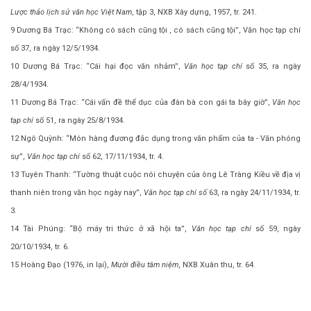
Lược thảo lịch sử văn học Việt Nam
, tập 3, NXB Xây dựng, 1957, tr. 241.
9 Dương Bá Trạc: “Không có sách cũng tội , có sách cũng tội”, Văn học tạp chí
số 37, ra ngày 12/5/1934.
10 Dương Bá Trạc: “Cái hại đọc văn nhảm”,
Văn học tạp chí
số 35, ra ngày
28/4/1934.
11 Dương Bá Trạc: “Cái vấn đề thể dục của đàn bà con gái ta bây giờ”,
Văn học
tạp chí
số 51, ra ngày 25/8/1934.
12 Ngô Quỳnh: “Món hàng đương đắc dụng trong văn phẩm của ta - Văn phóng
sự”,
Văn học tạp chí
số 62, 17/11/1934, tr. 4.
13 Tuyên Thanh: “Tường thuật cuộc nói chuyện của ông Lê Tràng Kiều về địa vị
thanh niên trong văn học ngày nay”,
Văn học tạp chí số
63, ra ngày 24/11/1934, tr.
3.
14 Tài Phúng: “Bộ máy tri thức ở xã hội ta”,
Văn học tạp chí
số 59, ngày
20/10/1934, tr. 6.
15 Hoàng Đạo (1976, in lại),
Mười điều tâm niệm
, NXB Xuân thu, tr. 64.