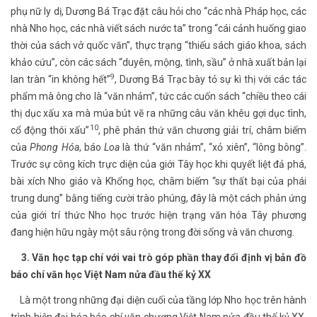
phụ nữ ly dị, Dương Bá Trạc đặt câu hỏi cho “các nhà Pháp học, các
nhà Nho học, các nhà viết sách nước ta” trong “cái cảnh huống giao
thời của sách vở quốc văn”, thực trạng “thiếu sách giáo khoa, sách
khảo cứu”, còn các sách “duyên, mộng, tình, sầu” ở nhà xuất bản lại
9
lan tràn “in không hết”
, Dương Bá Trạc bày tỏ sự kì thị với các tác
phẩm mà ông cho là “văn nhảm”, tức các cuốn sách “chiều theo cái
thị dục xấu xa mà múa bút vẽ ra những câu văn khêu gợi dục tình,
10
cổ động thói xấu”
, phê phán thứ văn chương giải trí, châm biếm
của
Phong Hóa
, báo
Loa
là thứ “văn nhảm”, “xỏ xiên”, “lông bông”.
Trước sự công kích trực diện của giới Tây học khi quyết liệt đả phá,
bài xích Nho giáo và Khổng học, châm biếm “sự thất bại của phái
trung dung” bằng tiếng cười trào phúng, đây là một cách phản ứng
của giới trí thức Nho học trước hiện trạng văn hóa Tây phương
đang hiện hữu ngày một sâu rộng trong đời sống và văn chương.
3. Văn học tạp chí với vai trò góp phần thay đổi định vị bản đồ
báo chí văn học Việt Nam nửa đầu thế kỷ XX
Là một trong những đại diện cuối của tầng lớp Nho học trên hành