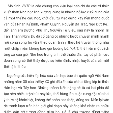
Mô hình
VHTC
là cáo chung cho kiểu loại báo chí do các tri thức
xuất thân Nho học lĩnh xướng, cũng là những nỗ lực cuối cùng của
cả một thế hệ cựu học, khởi đầu từ việc dựng xây nền móng quốc
văn của Phan Kế Bính, Phạm Quỳnh, Nguyễn Bá Trác, Ngô Đức Kế...
đến anh em Dương Phú Thị, Nguyễn Tử Siêu, sau này là nhóm Tri
Tân, Thanh Nghị. Dù đã cố gắng có những bước chuyển mình mạnh
mẽ song song họ vẫn theo quán tính ý thức hệ truyền thống như
một chấp niệm không bao giờ buông bỏ.
VHTC
thể hiện một cách
ứng xử của giới Nho học trong tình thế thuộc địa, tuy có phần cực
đoan song có thể thấy được sự kiên định, nhiệt huyết của cả một
thế hệ trí thức.
Ngưỡng cửa hiện đại hóa của văn học báo chí quốc ngữ Việt Nam
những năm 30 của thế kỷ XX ghi dấu ấn của cả hai tầng lớp trí thức
Hán học và Tây học. Những thành kiến nặng nề từ cả hai phía đã
tạo nên nhiều trận bút nảy lửa, thổi bùng lên cuộc xung đột của hai
ý thức hệ khác biệt, không thể phân cao thấp, đúng sai. Nhìn lại vấn
đề tranh luận trên báo giới giai đoạn này không khó nhận ra nhiều
điểm gặp gỡ tương đồng giữa họ. Đó là chủ trương dùng tiếng