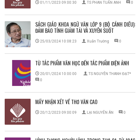
01/11/2023 09:00:30
TS PHAN TUẤN ANH
0
SÁCH GIÁO KHOA NGỮ VĂN LỚP 9 (BỘ CÁNH DIỀU):
ĐẢM BẢO TÍNH GIẢM TẢI VÀ XUYÊN SUỐT
25/03/2024 10:08:23
Xuân Trường
0
TỪ TÁC PHẨM VĂN HỌC ĐẾN TÁC PHẨM ĐIỆN ẢNH
20/01/2024 10:00:00
TS NGUYỄN THANH ĐẠT*
0
MẤY NHẬN XÉT VỀ THƠ VĂN CAO
20/12/2023 09:00:09
LẠI NGUYÊN ÂN
0