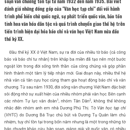
soạn văn chương tồn tại từ năm 1932 đến năm 1935. Bài viết
đánh giá những đóng góp của "Văn học tạp chí" đối với hành
trình phổ biến chữ quốc ngữ, sự phát triển quốc văn, bảo tồn
tinh hoa văn hóa dân tộc và quá trình chuyển giao thế hệ trên
tiến trình hiện đại hóa báo chí và văn học Việt Nam nửa đầu
thế kỷ XX.
Đầu thế kỷ XX ở Việt Nam, sự ra đời của nhiều tờ báo (cả công
báo và báo chí tư nhân) trên khắp ba miền đã tạo nên một bước
ngoặt lớn trong đời sống tinh thần của công chúng và góp phần
hình thành một tâm lý tiếp nhận mới. Giai đoạn này, nhiều thế hệ
nhà văn cả tân cựu học cùng tham gia hoạt động báo chí và văn
chương. Từ sau năm 1930, đời sống văn chương Việt Nam đặc biệt
sôi động nhờ sự xuất hiện của nhiều nhóm phái văn học. Bên cạnh
1
2
các nhóm Tự lực văn đoàn
, nhóm Tân Dân
, không thể không
nhắc đến nhóm anh em nhà Dương Phú Thị. Tờ
Văn học tạp chí
(
VHTC
) do Dương Bá Trạc chủ bút và Dương Tụ Quán làm chủ
nhiệm, tuy chỉ tồn tại trong bốn năm nhưng là một trong những tờ
báo chuyên khảo cứu, bàn soạn, giảng giải về quốc văn, có nhiều