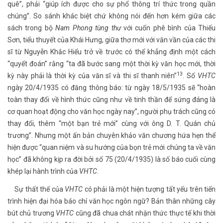
quê”, phải “giúp ích được cho sự phổ thông trí thức trong quần
chúng”. So sánh khác biệt chứ không nói đến hơn kém giữa các
sách trong bộ
Nam Phong tùng thư
với cuốn phê bình của Thiếu
Sơn, tiểu thuyết của Khái Hưng, giữa thơ mới với văn vần của các thi
sĩ từ Nguyễn Khắc Hiểu trở về trước có thể khẳng định một cách
“quyết đoán” rằng “ta đã bước sang một thời kỳ văn học mới, thời
13
kỳ này phải là thời kỳ của văn sĩ và thi sĩ thanh niên”
. Số
VHTC
ngày 20/4/1935 có đăng thông báo: từ ngày 18/5/1935 sẽ “hoàn
toàn thay đổi về hình thức cũng như về tinh thần để sứng đáng là
cơ quan hoạt động cho văn học ngày nay”, người phụ trách cũng có
thay đổi, thêm “một bạn trẻ mới” cùng với ông D. T. Quán chủ
trương”. Nhưng một ấn bản chuyên khảo văn chương hứa hẹn thể
hiện được “quan niệm và su hướng của bọn trẻ mới chúng ta về văn
học” đã không kịp ra đời bởi số 75 (20/4/1935) là số báo cuối cùng
khép lại hành trình của
VHTC
.
Sự thất thế của
VHTC
có phải là một hiện tượng tất yếu trên tiến
trình hiện đại hóa báo chí văn học ngôn ngữ? Bản thân những cây
bút chủ trương
VHTC
cũng đã chua chát nhận thức thực tế khi thời