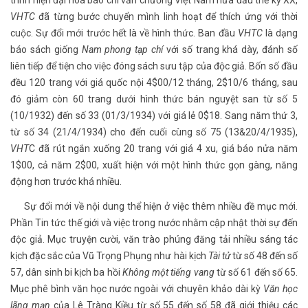
trình hiện đại hóa báo chí văn chương Việt Nam nửa đầu thế kỷ XX,
VHTC
đã từng bước chuyển mình linh hoạt để thích ứng với thời
cuộc. Sự đổi mới trước hết là về hình thức. Ban đầu
VHTC
là dạng
báo sách giống
Nam phong tạp chí
với số trang khá dày, đánh số
liên tiếp để tiện cho việc đóng sách sưu tập của độc giả. Bốn số đầu
đều 120 trang với giá quốc nội 4$00/12 tháng, 2$10/6 tháng, sau
đó giảm còn 60 trang dưới hình thức bán nguyệt san từ số 5
(10/1932) đến số 33 (01/3/1934) với giá lẻ 0$18. Sang năm thứ 3,
từ số 34 (21/4/1934) cho đến cuối cùng số 75 (13&20/4/1935),
VHT
C đã rút ngắn xuống 20 trang với giá 4 xu, giá báo nửa năm
1$00, cả năm 2$00, xuất hiện với một hình thức gọn gàng, năng
động hơn trước khá nhiều.
Sự đổi mới về nội dung thể hiện ở việc thêm nhiều đề mục mới.
Phần Tin tức thế giới và việc trong nước nhằm cập nhật thời sự đến
độc giả. Mục truyện cười, văn trào phúng đăng tải nhiều sáng tác
kịch đặc sắc của Vũ Trọng Phụng như hài kịch
Tài tử
từ số 48 đến số
57, dân sinh bi kịch ba hồi
Không một tiếng vang
từ số 61 đến số 65.
Mục phê bình văn học nước ngoài với chuyên khảo dài kỳ
Văn học
lãng mạn
của Lê Tràng Kiều từ số 55 đến số 58 đã giới thiệu các