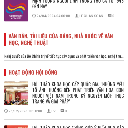
HÌNH TƯỢNG NGƯỜI LÍNH TRONG THƠ CA TỪ 1946
ĐẾN NAY
24/04/2024 04:00:00
LÊ XUÂN SOAN
0
VĂN BẢN, TÀI LIỆU CỦA ĐẢNG, NHÀ NƯỚC VỀ VĂN
HỌC, NGHỆ THUẬT
Nghị quyết của Bộ Chính trị về tiếp tục xây dựng và phát triển văn học, nghệ thu...
HOẠT ĐỘNG HỘI ĐỒNG
HỘI THẢO KHOA HỌC CẤP QUỐC GIA: “NHỮNG YẾU
TỐ ẢNH HƯỞNG ĐẾN PHÁT TRIỂN VĂN HÓA, CON
NGƯỜI VIỆT NAM TRONG KỶ NGUYÊN MỚI: THỰC
TRẠNG VÀ GIẢI PHÁP”
26/12/2025 10:18:00
PV
0