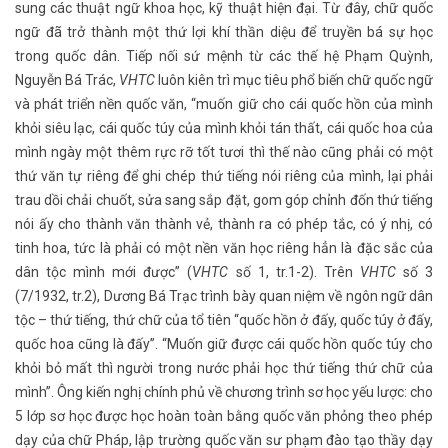
sung các thuật ngữ khoa học, kỹ thuật hiện đại. Từ đây, chữ quốc
ngữ đã trở thành một thứ lợi khí thần diệu để truyền bá sự học
trong quốc dân. Tiếp nối sứ mệnh từ các thế hệ Phạm Quỳnh,
Nguyễn Bá Trác,
VHTC
luôn kiên trì mục tiêu phổ biến chữ quốc ngữ
và phát triển nền quốc văn, “muốn giữ cho cái quốc hồn của mình
khỏi siêu lạc, cái quốc túy của mình khỏi tán thất, cái quốc hoa của
mình ngày một thêm rực rỡ tốt tươi thì thế nào cũng phải có một
thứ văn tự riêng để ghi chép thứ tiếng nói riêng của mình, lại phải
trau dồi chải chuốt, sửa sang sắp đặt, gom góp chỉnh đốn thứ tiếng
nói ấy cho thành văn thành vẻ, thành ra có phép tắc, có ý nhị, có
tinh hoa, tức là phải có một nền văn học riêng hẳn là đặc sắc của
dân tộc mình mới được” (
VHTC
số 1, tr.1-2). Trên
VHTC
số 3
(7/1932, tr.2), Dương Bá Trạc trình bày quan niệm về ngôn ngữ dân
tộc – thứ tiếng, thứ chữ của tổ tiên “quốc hồn ở đấy, quốc túy ở đấy,
quốc hoa cũng là đấy”. “Muốn giữ được cái quốc hồn quốc túy cho
khỏi bỏ mất thì người trong nước phải học thứ tiếng thứ chữ của
mình”. Ông kiến nghị chính phủ về chương trình sơ học yếu lược: cho
5 lớp sơ học được học hoàn toàn bằng quốc văn phỏng theo phép
dạy của chữ Pháp, lập trường quốc văn sư phạm đào tạo thầy dạy