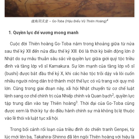
4
後鳥羽天皇 – Go-Toba (Hậu Điểu Vũ Thiên Hoàng)
1. Quyền lực đế vương mong manh
Cuộc đời Thiên hoàng Go-Toba nằm trong khoảng giữa từ nửa
sau thế kỷ XII đến nửa đầu thế kỷ XIII. Đó là thời kỳ biến động lớn ở
Nhật do sự mâu thuẫn sâu sắc về quyền lực giữa giới quý tộc triều
đình và tầng lớp võ sĩ Kamakura. Sự lớn mạnh của tầng lớp võ sĩ
(bushi) được bắt đầu thế kỷ X, khi các hào tộc trỗi dậy và lôi cuốn
nhiều người nông dân trở thành một thế lực có vũ trang với quy mô
lớn. Cũng trong giai đoạn này, xã hội Nhật chuyển từ cơ chế luật
2
lệnh sang cơ chế chính trị của Nhiếp chính và Quan bạch
, quyền lực
3
tập trung dần vào tay Thiên hoàng
. Thời đại của Go-Toba cũng
được xem là thời kỳ tự do điều hành chính sự mà không bị lệ thuộc
vào lề thói và luật tục xã hội.
Trong bối cảnh rối loạn của triều đình do chiến tranh Genpei, từ
lúc mới lên ba, Takahira-Shinno đã lên ngôi Thiên hoàng với hiệu là