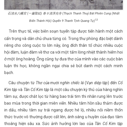
石清水八幡宮 (一遍聖絵) 巻９清淨光寺 (Thạch Thanh Thuỷ Bát Phiên Cung (Nhất
13
Biến Thánh Hội) Quyển 9 Thanh Tịnh Quang Tự)
Trên thực tế, việc biên soạn tuyển tập được tiến hành một cách
cẩn trọng và dân chủ chưa từng có. Trong thư phòng đặc biệt dành
riêng cho công cuộc to lớn này, ông đích thân tổ chức nhiều cuộc
hội đàm, luận đàm về thơ ca với một tấm lòng nhiệt thành hiếm hoi
ở một ông hoàng. Ông cũng tự đưa thơ của mình vào các cuộc bàn
luận thi học, không ngần ngại chia sẻ bút danh một cách minh
bạch.
Câu chuyện từ
Thơ của mười nghìn chiếc lá
(
Vạn diệp tập
) đến
Cổ
Kim tập
và
Tân Cổ Kim tập
là một câu chuyện kỳ thú của hàng nghìn
tâm sự, được chắt lọc từ hàng bao trái tim thi nhân rung lên trước
bao mùa trong thời gian miên viễn. Nhiều tâm hồn sầu thảm được
in dấu, nhiều tâm sự trái ngang được hé lộ, nhiều nỗi niềm thổn
thức trước vô thường được cất lên, ánh sáng u huyền của đạo tâm
thoáng hiện sâu xa. Sức ảnh hưởng lớn lao của
Tân Cổ Kim tập