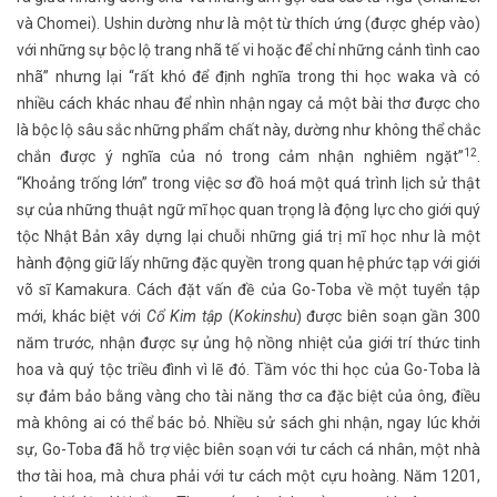
và Chomei). Ushin dường như là một từ thích ứng (được ghép vào)
với những sự bộc lộ trang nhã tế vi hoặc để chỉ những cảnh tình cao
nhã” nhưng lại “rất khó để định nghĩa trong thi học waka và có
nhiều cách khác nhau để nhìn nhận ngay cả một bài thơ được cho
là bộc lộ sâu sắc những phẩm chất này, dường như không thể chắc
12
chắn được ý nghĩa của nó trong cảm nhận nghiêm ngặt”
.
“Khoảng trống lớn” trong việc sơ đồ hoá một quá trình lịch sử thật
sự của những thuật ngữ mĩ học quan trọng là động lực cho giới quý
tộc Nhật Bản xây dựng lại chuỗi những giá trị mĩ học như là một
hành động giữ lấy những đặc quyền trong quan hệ phức tạp với giới
võ sĩ Kamakura. Cách đặt vấn đề của Go-Toba về một tuyển tập
mới, khác biệt với
Cổ Kim tập
(
Kokinshu
) được biên soạn gần 300
năm trước, nhận được sự ủng hộ nồng nhiệt của giới trí thức tinh
hoa và quý tộc triều đình vì lẽ đó. Tầm vóc thi học của Go-Toba là
sự đảm bảo bằng vàng cho tài năng thơ ca đặc biệt của ông, điều
mà không ai có thể bác bỏ. Nhiều sử sách ghi nhận, ngay lúc khởi
sự, Go-Toba đã hỗ trợ việc biên soạn với tư cách cá nhân, một nhà
thơ tài hoa, mà chưa phải với tư cách một cựu hoàng. Năm 1201,