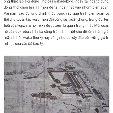
ông thiết lập Hội đồng Thơ ca (wakadokoro) ngay tại hoàng cung,
đồng thời chọn lựa 11 môn đệ tài hoa nhất vào nhóm biên soạn.
Vài năm sau đó, ông chính thức bước vào quá trình biên soạn cụ
thể cho tuyển tập với 6 môn đệ (cộng sự) xuất chúng, trong đó, tên
tuổi của Fujiwara no Teika được xem là quan trọng nhất. Mối quan
hệ của Go-Toba và Teika cũng trở thành một chủ đề lớn nhằm giải
mã linh hồn waka thời kỳ này cũng như sự xây đắp bền vững giá trị
mĩ học của
Tân Cổ Kim tập
.