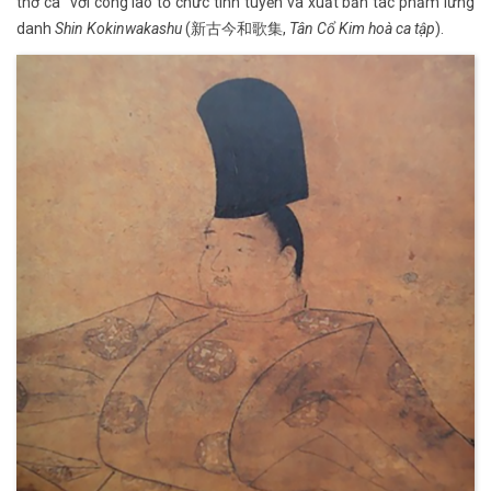
thơ ca” với công lao tổ chức tinh tuyển và xuất bản tác phẩm lừng
danh
Shin Kokinwakashu
(新古今和歌集,
Tân Cổ Kim hoà ca tập
).