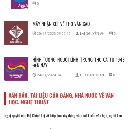
0
MẤY NHẬN XÉT VỀ THƠ VĂN CAO
20/12/2023 09:00:09
LẠI NGUYÊN ÂN
0
HÌNH TƯỢNG NGƯỜI LÍNH TRONG THƠ CA TỪ 1946
ĐẾN NAY
24/04/2024 04:00:00
LÊ XUÂN SOAN
0
VĂN BẢN, TÀI LIỆU CỦA ĐẢNG, NHÀ NƯỚC VỀ VĂN
HỌC, NGHỆ THUẬT
Nghị quyết của Bộ Chính trị về tiếp tục xây dựng và phát triển văn học, nghệ thu...