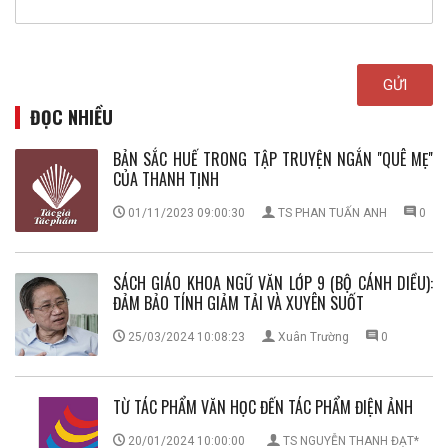
ĐỌC NHIỀU
BẢN SẮC HUẾ TRONG TẬP TRUYỆN NGẮN ''QUÊ MẸ''
CỦA THANH TỊNH
01/11/2023 09:00:30
TS PHAN TUẤN ANH
0
SÁCH GIÁO KHOA NGỮ VĂN LỚP 9 (BỘ CÁNH DIỀU):
ĐẢM BẢO TÍNH GIẢM TẢI VÀ XUYÊN SUỐT
25/03/2024 10:08:23
Xuân Trường
0
TỪ TÁC PHẨM VĂN HỌC ĐẾN TÁC PHẨM ĐIỆN ẢNH
20/01/2024 10:00:00
TS NGUYỄN THANH ĐẠT*