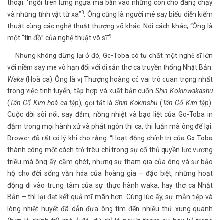
thoại: “ngồi trên lưng ngựa mà bắn vào những con chó đang chạy
8
và những tĩnh vật từ xa”
. Ông cũng là người mê say biểu diễn kiếm
thuật cùng các nghệ thuật thượng võ khác. Nói cách khác, “Ông là
9
một “tín đồ” của nghệ thuật võ sĩ”
.
Nhưng không dừng lại ở đó, Go-Toba có tư chất một nghệ sĩ lớn
với niềm say mê vô hạn đối với di sản thơ ca truyền thống Nhật Bản:
Waka
(Hoà ca). Ông là vị Thượng hoàng có vai trò quan trọng nhất
trong việc tinh tuyển, tập hợp và xuất bản cuốn
Shin Kokinwakashu
(
Tân Cổ Kim hoà ca tập
), gọi tắt là
Shin Kokinshu
(
Tân Cổ Kim tập
).
Cuộc đời sôi nổi, say đắm, nồng nhiệt và bạo liệt của Go-Toba in
đậm trong mọi hành xử và phát ngôn thi ca, thi luận mà ông để lại.
Brower đã rất có lý khi cho rằng: “Hoạt động chính trị của Go Toba
thành công một cách trớ trêu chỉ trong sự cố thủ quyền lực vương
triều mà ông ấy căm ghét, nhưng sự tham gia của ông và sự bảo
hộ cho đời sống văn hóa của hoàng gia – đặc biệt, những hoạt
động đi vào trung tâm của sự thực hành waka, hay thơ ca Nhật
Bản – thì lại đạt kết quả mĩ mãn hơn. Cùng lúc ấy, sự mẫn tiệp và
lòng nhiệt huyết đã dẫn đưa ông tìm đến nhiều thứ xung quanh