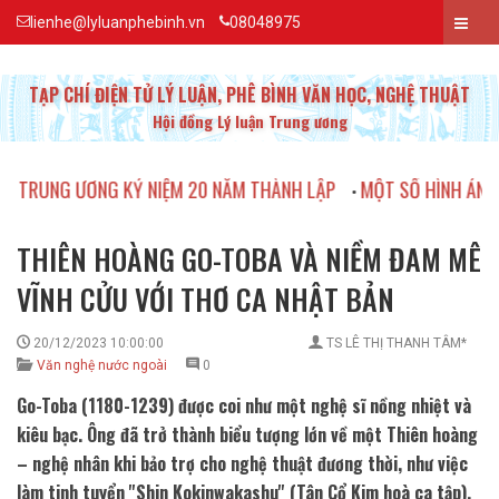
lienhe@lyluanphebinh.vn
08048975
TẠP CHÍ ĐIỆN TỬ LÝ LUẬN, PHÊ BÌNH VĂN HỌC, NGHỆ THUẬT
Hội đồng Lý luận Trung ương
ƠNG KỶ NIỆM 20 NĂM THÀNH LẬP
MỘT SỐ HÌNH ẢNH VỀ LỄ KỶ N
•
THIÊN HOÀNG GO-TOBA VÀ NIỀM ĐAM MÊ
VĨNH CỬU VỚI THƠ CA NHẬT BẢN
20/12/2023 10:00:00
TS LÊ THỊ THANH TÂM*
Văn nghệ nước ngoài
0
Go-Toba (1180-1239) được coi như một nghệ sĩ nồng nhiệt và
kiêu bạc. Ông đã trở thành biểu tượng lớn về một Thiên hoàng
– nghệ nhân khi bảo trợ cho nghệ thuật đương thời, như việc
làm tinh tuyển ''Shin Kokinwakashu'' (Tân Cổ Kim hoà ca tập).