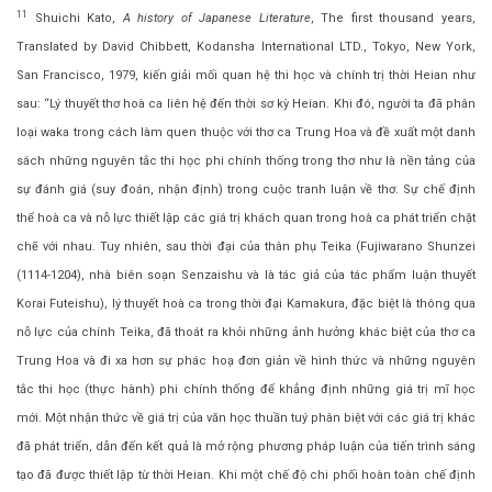
11
Shuichi Kato,
A history of Japanese Literature
, The first thousand years,
Translated by David Chibbett, Kodansha International LTD., Tokyo, New York,
San Francisco, 1979, kiến giải mối quan hệ thi học và chính trị thời Heian như
sau: “Lý thuyết thơ hoà ca liên hệ đến thời sơ kỳ Heian. Khi đó, người ta đã phân
loại waka trong cách làm quen thuộc với thơ ca Trung Hoa và đề xuất một danh
sách những nguyên tắc thi học phi chính thống trong thơ như là nền tảng của
sự đánh giá (suy đoán, nhận định) trong cuộc tranh luận về thơ. Sự chế định
thể hoà ca và nỗ lực thiết lập các giá trị khách quan trong hoà ca phát triển chặt
chẽ với nhau. Tuy nhiên, sau thời đại của thân phụ Teika (Fujiwarano Shunzei
(1114-1204), nhà biên soạn Senzaishu và là tác giả của tác phẩm luận thuyết
Korai Futeishu), lý thuyết hoà ca trong thời đại Kamakura, đặc biệt là thông qua
nỗ lực của chính Teika, đã thoát ra khỏi những ảnh hưởng khác biệt của thơ ca
Trung Hoa và đi xa hơn sự phác hoạ đơn giản về hình thức và những nguyên
tắc thi học (thực hành) phi chính thống để khẳng định những giá trị mĩ học
mới. Một nhận thức về giá trị của văn học thuần tuý phân biệt với các giá trị khác
đã phát triển, dẫn đến kết quả là mở rộng phương pháp luận của tiến trình sáng
tạo đã được thiết lập từ thời Heian. Khi một chế độ chi phối hoàn toàn chế định