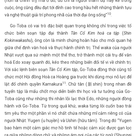
(hơn là chính trị) mà ở đó, dù chỉ là người tham dự hay kẻ trong
cuộc, ông cũng đều đạt tới đỉnh cao trong hầu hết những thành tựu
10
và nghệ thuật giải trí phong nhã của thời đại ông sống”
.
Go-Toba có vai trò đặc biệt quan trọng không chỉ trong việc tổ
chức biên soạn tập đại thành
Tân Cổ Kim hoà ca tập
(
Shin
Kokinwakashu
), ông còn là minh chứng hoàn hảo cho mối quan hệ
giữa chế định văn hoá và thực hành chính trị. Thể waka của người
Nhật vượt qua sứ mệnh một thể thơ, trở thành một cái trụ để văn
hoá Edo xoay quanh đó, kéo theo những biến đổi tế vi về chính trị.
Với sắc lệnh biên soạn
Tân Cổ Kim tập
, Go-Toba đồng thời cũng tổ
chức một Hội đồng Hoà ca Hoàng gia trước khi dùng mọi nỗ lực để
11
lật đổ chính quyền Kamakura
. Chữ tân (新shin) trong nhan đề
tuyển tập là mấu chốt mọi diễn biến thi học và tư tưởng của Go-
Toba cũng như những thi nhân lỗi lạc thời Edo, những người đồng
hành với Go-Toba. Từ trong quá khứ, waka từng lôi cuốn bao trái
tim yêu thơ một phần vì nó chất chứa những mĩ cảm riêng có của
người Nhật: Yugen (u huyền) và Ushin (hữu tâm). Trong đó “Yugen
bao hàm một cảm giác mơ hồ tinh tế hoặc cảm xúc được gạn lọc
ra giữa những dòng chữ và những ám gợi của các từ ngữ (Shunzei