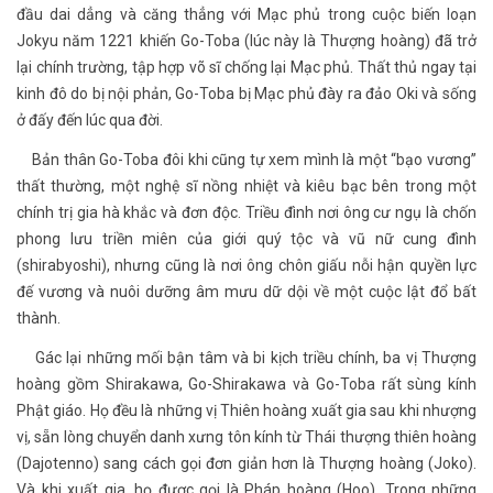
đầu dai dẳng và căng thẳng với Mạc phủ trong cuộc biến loạn
Jokyu năm 1221 khiến Go-Toba (lúc này là Thượng hoàng) đã trở
lại chính trường, tập hợp võ sĩ chống lại Mạc phủ. Thất thủ ngay tại
kinh đô do bị nội phản, Go-Toba bị Mạc phủ đày ra đảo Oki và sống
ở đấy đến lúc qua đời.
Bản thân Go-Toba đôi khi cũng tự xem mình là một “bạo vương”
thất thường, một nghệ sĩ nồng nhiệt và kiêu bạc bên trong một
chính trị gia hà khắc và đơn độc. Triều đình nơi ông cư ngụ là chốn
phong lưu triền miên của giới quý tộc và vũ nữ cung đình
(shirabyoshi), nhưng cũng là nơi ông chôn giấu nỗi hận quyền lực
đế vương và nuôi dưỡng âm mưu dữ dội về một cuộc lật đổ bất
thành.
Gác lại những mối bận tâm và bi kịch triều chính, ba vị Thượng
hoàng gồm Shirakawa, Go-Shirakawa và Go-Toba rất sùng kính
Phật giáo. Họ đều là những vị Thiên hoàng xuất gia sau khi nhượng
vị, sẵn lòng chuyển danh xưng tôn kính từ Thái thượng thiên hoàng
(Dajotenno) sang cách gọi đơn giản hơn là Thượng hoàng (Joko).
Và khi xuất gia, họ được gọi là Pháp hoàng (Hoo). Trong những