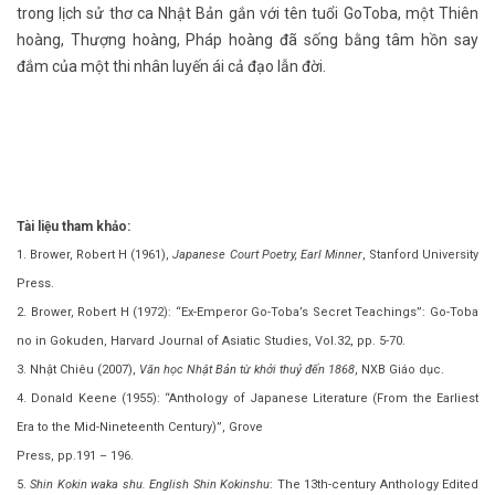
trong lịch sử thơ ca Nhật Bản gắn với tên tuổi GoToba, một Thiên
hoàng, Thượng hoàng, Pháp hoàng đã sống bằng tâm hồn say
đắm của một thi nhân luyến ái cả đạo lẫn đời.
Tài liệu tham khảo:
1. Brower, Robert H (1961),
Japanese Court Poetry, Earl Minner
, Stanford University
Press.
2. Brower, Robert H (1972): “Ex-Emperor Go-Toba’s Secret Teachings”: Go-Toba
no in Gokuden, Harvard Journal of Asiatic Studies, Vol.32, pp. 5-70.
3. Nhật Chiêu (2007),
Văn học Nhật Bản từ khởi thuỷ đến 1868
, NXB Giáo dục.
4. Donald Keene (1955): “Anthology of Japanese Literature (From the Earliest
Era to the Mid-Nineteenth Century)”, Grove
Press, pp.191 – 196.
5.
Shin Kokin waka shu. English Shin Kokinshu
: The 13th-century Anthology Edited