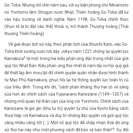
Go-Toba. Nhưng chỉ chín năm sau, với sự kiện phong cho Minamoto
no Yoritomo làm Shogun nước Nhật, Thiên hoàng Go-Toba đã lui
vào hậu trường về danh nghĩa. Năm 1198, Go-Toba chính thức
(thực tế là bị đặt vào thế) thoái vị, trở thành Thượng hoàng (Thái
thượng Thiên hoàng).
Về giai đoạn lịch sử này, theo phân tích của Shuichi Kato, việc Go-
Toba khởi xướng cuộc nổi dậy Jokyu năm 1221 chống lại quyền lực
5
Kamakura
là một trong hai kiểu phản ứng đặc trưng nhất của giới
quý tộc Nhật Bản. Kiểu phản ứng thứ nhất là nắm lấy cơ hội quý giá
để thiết lập âm mưu lật đổ chính quyền quân nhân được hình thành
từ Mạc Phủ Kamakura, phục hồi lại hệ thống quyền lực toàn trị cũ
của triều đình. Trong khi đó, “cách phản kháng thứ hai có vẻ sáng
sủa hơn do chính sách của Fujiwarano Kanezane (1149–1207) và
những mối quan hệ thân cận của ông với Yorimoto. Chính sách của
Kanezane là giữ gìn (khu tự trị) quyền tự chủ của Kyoto bằng cách
thoả hiệp với Kamakura và duy trì những đặc quyền với giới quý tộc
càng nhiều càng tốt (…). Một số quý tộc đã chấp nhận thái độ ứng
6
xử thứ hai này như một phương cách để bảo vệ bản thân”
. Sự đối