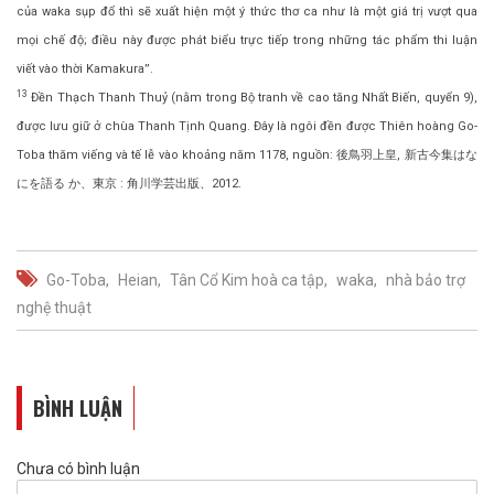
của waka sụp đổ thì sẽ xuất hiện một ý thức thơ ca như là một giá trị vượt qua
mọi chế độ; điều này được phát biểu trực tiếp trong những tác phẩm thi luận
viết vào thời Kamakura”.
13
Đền Thạch Thanh Thuỷ (nằm trong Bộ tranh về cao tăng Nhất Biến, quyển 9),
được lưu giữ ở chùa Thanh Tịnh Quang. Đây là ngôi đền được Thiên hoàng Go-
Toba thăm viếng và tế lễ vào khoảng năm 1178, nguồn: 後鳥羽上皇, 新古今集はな
にを語る か、東京 : 角川学芸出版、2012.
Go-Toba
Heian
Tân Cổ Kim hoà ca tập
waka
nhà bảo trợ
nghệ thuật
BÌNH LUẬN
Chưa có bình luận