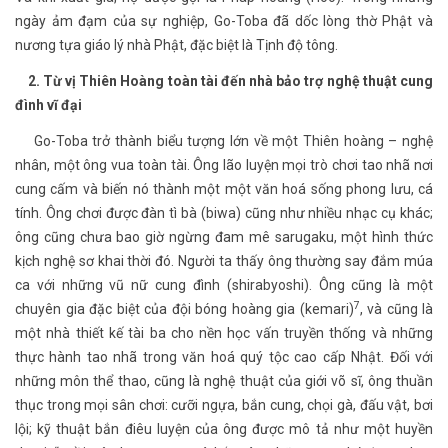
ngày ảm đạm của sự nghiệp, Go-Toba đã dốc lòng thờ Phật và
nương tựa giáo lý nhà Phật, đặc biệt là Tịnh độ tông.
2. Từ vị Thiên Hoàng toàn tài đến nhà bảo trợ nghệ thuật cung
đình vĩ đại
Go-Toba trở thành biểu tượng lớn về một Thiên hoàng – nghệ
nhân, một ông vua toàn tài. Ông lão luyện mọi trò chơi tao nhã nơi
cung cấm và biến nó thành một một văn hoá sống phong lưu, cá
tính. Ông chơi được đàn tì bà (biwa) cũng như nhiều nhạc cụ khác;
ông cũng chưa bao giờ ngừng đam mê sarugaku, một hình thức
kịch nghệ sơ khai thời đó. Người ta thấy ông thường say đắm múa
ca với những vũ nữ cung đình (shirabyoshi). Ông cũng là một
7
chuyên gia đặc biệt của đội bóng hoàng gia (kemari)
, và cũng là
một nhà thiết kế tài ba cho nền học vấn truyền thống và những
thực hành tao nhã trong văn hoá quý tộc cao cấp Nhật. Đối với
những môn thể thao, cũng là nghệ thuật của giới võ sĩ, ông thuần
thục trong mọi sân chơi: cưỡi ngựa, bắn cung, chọi gà, đấu vật, bơi
lội; kỹ thuật bắn điêu luyện của ông được mô tả như một huyền