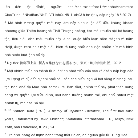
lên đến tột đỉnh”, nguồn: http://chimviet.free.fr/vannhat/namtran/
GiaoTrinhLSNhatBan/NNT_GTLichSuNB_1_ch03.h tm (truy cập ngày 18-8-2017).
3
Mô hình vương quyền mới này làm nảy sinh cuộc đối đầu không khoan
nhượng giữa Thiên hoàng và Thái Thượng hoàng, tức mâu thuẫn nội bộ hoàng
tộc, tiêu biểu cho mâu thuẫn này là hai cuộc biến loạn năm Hôgen và năm
Heiji, được xem như một biểu hiện rõ ràng nhất cho việc chấm dứt mô hình
nhà nước luật lệnh cổ đại.
4
Nguồn: 後鳥羽上皇, 新古今集はなにを語る か、東京 : 角川学芸出版、2012.
5
Một chính thể hình thành từ quá trình phát triển của các võ đoàn (tập hợp các
lực lượng võ sĩ) đến sự chi phối sâu sắc các biến loạn xã hội bằng vũ trang, sau
tạo nên chế độ Mạc phủ Kamakura. Ban đầu, chính thể này phát triển song
song với quyền lực triều đình, sau bành trướng mạnh mẽ, chi phối nhiều mặt
chính trị, văn hoá, xã hội.
6, 12
Shuichi Kato (1979),
A history of Japanese Literature
, The first thousand
years, Translated by David Chibbett, Kodansha International LTD., Tokyo, New
York, San Francisco, tr. 239, 241.
7
Trò chơi bóng cổ thịnh hành trong thời Heian, có nguồn gốc từ Trung Hoa.