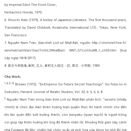
by Imperial Edict The.Front Cover.,
Heihachiro Honda, 1970.
6. Shuichi Kato (1979),
A history of Japanese Literature
, The first thousand years,
Translated by David Chibbett, Kodansha International LTD., Tokyo, New York,
San Francisco.
7. Nguyễn Nam Trân,
Giáo trình Lịch sử Nhật Bản
, nguồn: http://chimviet.free.fr/
vannhat/namtran/GiaoTrinhLSNhatBan/ NNT_GTLichSuNB_1_ch03.htm (truy
cập ngày 18/8/2017).
8. 新古今和歌集,峯村, 文人, 峯村文人校注・訳, 東京 : 小学館, 1983.
Chú thích;
1, 8, 9, 10
Brower (1972): “Ex-Emperor Go-Toba’s Secret Teachings”: Go-Toba no in
Gokuden, Harvard Journal of Asiatic Studies, Vol. 32, tr. 5, 6, 6, 8.
2
Nguyễn Nam Trân trong
Giáo trình Lịch sử Nhật Bản
phân tích: “sesshô (nhiếp
chính) là chức đại diện thiên hoàng toàn quyền thực thi hành chính cho đến
khi tân quân đến tuổi trưởng thành, còn kanpaku (quan bạch) là người trông
coi giúp rập thiên hoàng khi ông đã thành nhân rồi. Khoảng thời gian này, cánh
nhà Fujiwara đã độc chiếm hai chức vụ ấy và vinh hoa của dòng họ nhờ đó mà