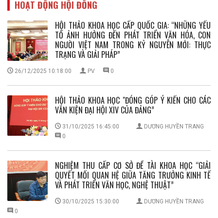
HOẠT ĐỘNG HỘI ĐỒNG
HỘI THẢO KHOA HỌC CẤP QUỐC GIA: “NHỮNG YẾU
TỐ ẢNH HƯỞNG ĐẾN PHÁT TRIỂN VĂN HÓA, CON
NGƯỜI VIỆT NAM TRONG KỶ NGUYÊN MỚI: THỰC
TRẠNG VÀ GIẢI PHÁP”
26/12/2025 10:18:00
PV
0
HỘI THẢO KHOA HỌC "ĐÓNG GÓP Ý KIẾN CHO CÁC
VĂN KIỆN ĐẠI HỘI XIV CỦA ĐẢNG”
31/10/2025 16:45:00
DƯƠNG HUYỀN TRANG
0
NGHIỆM THU CẤP CƠ SỞ ĐỀ TÀI KHOA HỌC “GIẢI
QUYẾT MỐI QUAN HỆ GIỮA TĂNG TRƯỞNG KINH TẾ
VÀ PHÁT TRIỂN VĂN HỌC, NGHỆ THUẬT”
30/10/2025 15:30:00
DƯƠNG HUYỀN TRANG
0