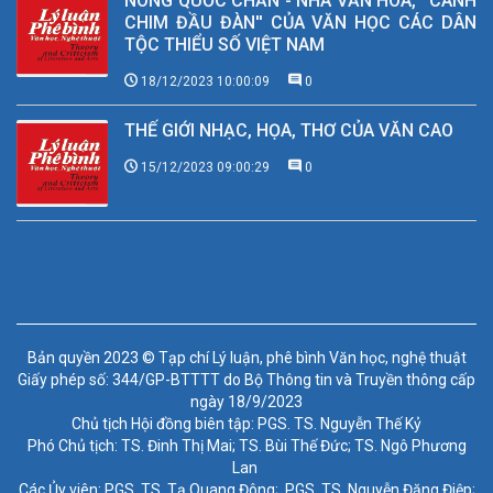
NÔNG QUỐC CHẤN - NHÀ VĂN HÓA, ''CÁNH
CHIM ĐẦU ĐÀN'' CỦA VĂN HỌC CÁC DÂN
TỘC THIỂU SỐ VIỆT NAM
18/12/2023 10:00:09
0
THẾ GIỚI NHẠC, HỌA, THƠ CỦA VĂN CAO
15/12/2023 09:00:29
0
Bản quyền 2023 © Tạp chí Lý luận, phê bình Văn học, nghệ thuật
Giấy phép số: 344/GP-BTTTT do Bộ Thông tin và Truyền thông cấp
ngày 18/9/2023
Chủ tịch Hội đồng biên tập: PGS. TS. Nguyễn Thế Kỷ
Phó Chủ tịch: TS. Đinh Thị Mai; TS. Bùi Thế Đức; TS. Ngô Phương
Lan
Các Ủy viên: PGS. TS. Tạ Quang Đông; PGS. TS. Nguyễn Đăng Điệp;