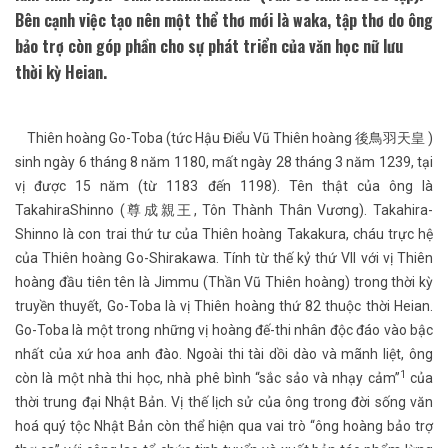
Bên cạnh việc tạo nên một thể thơ mới là waka, tập thơ do ông
bảo trợ còn góp phần cho sự phát triển của văn học nữ lưu
thời kỳ Heian.
Thiên hoàng Go-Toba (tức Hậu Điểu Vũ Thiên hoàng 後鳥羽天皇 )
sinh ngày 6 tháng 8 năm 1180, mất ngày 28 tháng 3 năm 1239, tại
vị được 15 năm (từ 1183 đến 1198). Tên thật của ông là
TakahiraShinno (尊成親王, Tôn Thành Thân Vương). Takahira-
Shinno là con trai thứ tư của Thiên hoàng Takakura, cháu trực hệ
của Thiên hoàng Go-Shirakawa. Tính từ thế kỷ thứ VII với vị Thiên
hoàng đầu tiên tên là Jimmu (Thần Vũ Thiên hoàng) trong thời kỳ
truyền thuyết, Go-Toba là vị Thiên hoàng thứ 82 thuộc thời Heian.
Go-Toba là một trong những vị hoàng đế-thi nhân độc đáo vào bậc
nhất của xứ hoa anh đào. Ngoài thi tài dồi dào và mãnh liệt, ông
1
còn là một nhà thi học, nhà phê bình “sắc sảo và nhạy cảm”
của
thời trung đại Nhật Bản. Vị thế lịch sử của ông trong đời sống văn
hoá quý tộc Nhật Bản còn thể hiện qua vai trò “ông hoàng bảo trợ