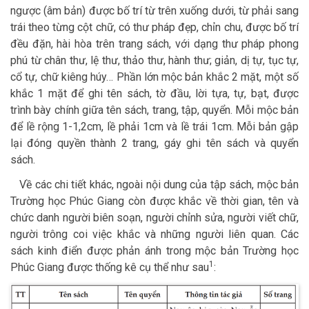
ngược (âm bản) được bố trí từ trên xuống dưới, từ phải sang
trái theo từng cột chữ, có thư pháp đẹp, chỉn chu, được bố trí
đều đặn, hài hòa trên trang sách, với dạng thư pháp phong
phú từ chân thư, lệ thư, thảo thư, hành thư; giản, dị tự, tục tự,
cổ tự, chữ kiêng húy… Phần lớn mộc bản khắc 2 mặt, một số
khắc 1 mặt để ghi tên sách, tờ đầu, lời tựa, tự, bạt, được
trình bày chính giữa tên sách, trang, tập, quyển. Mỗi mộc bản
để lề rộng 1-1,2cm, lề phải 1cm và lề trái 1cm. Mỗi bản gập
lại đóng quyền thành 2 trang, gáy ghi tên sách và quyển
sách.
Về các chi tiết khác, ngoài nội dung của tập sách, mộc bản
Trường học Phúc Giang còn được khắc về thời gian, tên và
chức danh người biên soạn, người chỉnh sửa, người viết chữ,
người trông coi việc khắc và những người liên quan. Các
sách kinh điển được phản ánh trong mộc bản Trường học
1
Phúc Giang được thống kê cụ thể như sau
: