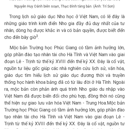
Nguyễn Huy Oánh biên soạn, Thạc Đình tàng bản. (Ảnh: Trí Sơn)
Trong lịch sử giáo dục Nho học ở Việt Nam, có lẽ đây là
những giáo trình kinh điển Nho gia đầy đủ duy nhất của tư
nhân, dòng họ được khắc in và có bản quyền, được biết đến
3
cho đến bây giờ
.
Mộc bản Trường học Phúc Giang có tầm ảnh hưởng lớn,
góp phần đào tạo nhân tài cho Hà Tĩnh và Việt Nam vào giai
đoạn Lê - Trịnh từ thế kỷ XVIII đến thế kỷ XX. Đây là cổ vật,
nguồn tư liệu gốc giúp các nhà nghiên cứu lịch sử, văn hóa,
giáo dục tìm hiểu lịch sử giáo dục đương thời và truyền
thống học hành khoa bảng đã có từ lâu đời ở Hà Tĩnh. Ngoài
ra, mộc bản còn phản ánh quá trình Nho giáo du nhập vào
Việt Nam đã được biến đổi cho phù hợp, đồng thời nó cũng
thể hiện sự giao lưu văn hóa Việt Nam - Trung Hoa.Mộc bản
Trường học Phúc Giang có tầm ảnh hưởng lớn, góp phần đào
tạo nhân tài cho Hà Tĩnh và Việt Nam vào giai đoạn Lê -
Trịnh từ thế kỷ XVIII đến thế kỷ XX. Đây là cổ vật, nguồn tư