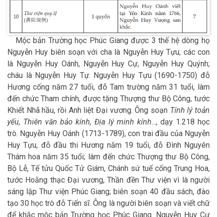
Mộc bản Trường học Phúc Giang được 3 thế hệ dòng họ
Nguyễn Huy biên soạn với cha là Nguyễn Huy Tựu; các con
là Nguyễn Huy Oánh, Nguyễn Huy Cự, Nguyễn Huy Quýnh;
cháu là Nguyễn Huy Tự. Nguyễn Huy Tựu (1690-1750) đỗ
Hương cống năm 27 tuổi, đỗ Tam trường năm 31 tuổi, làm
đến chức Tham chính, được tặng Thượng thư Bộ Công, tước
Khiết Nhã hầu, rồi Anh liệt Đại vương. Ông soạn
Tính lý toản
yếu, Thiên văn bảo kính, Địa lý minh kính
..., dạy 1.218 học
trò. Nguyễn Huy Oánh (1713-1789), con trai đầu của Nguyễn
Huy Tựu, đỗ đầu thi Hương năm 19 tuổi, đỗ Đình Nguyên
Thám hoa năm 35 tuổi; làm đến chức Thượng thư Bộ Công,
Bộ Lễ, Tế tửu Quốc Tử Giám, Chánh sứ tuế cống Trung Hoa,
tước Hoằng thạc Đại vương, Thần đền Thư viện vì là người
sáng lập Thư viện Phúc Giang; biên soạn 40 đầu sách, đào
tạo 30 học trò đỗ Tiến sĩ. Ông là người biên soạn và viết chữ
để khắc mộc bản Trường học Phúc Giang. Nguyễn Huy Cự