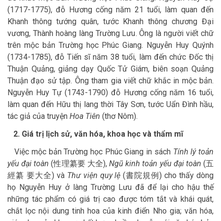
(1717-1775), đỗ Hương cống năm 21 tuổi, làm quan đến
Khanh thông tướng quân, tước Khanh thông chương Đại
vương, Thành hoàng làng Trường Lưu. Ông là người viết chữ
trên mộc bản Trường học Phúc Giang. Nguyễn Huy Quýnh
(1734-1785), đỗ Tiến sĩ năm 38 tuổi, làm đến chức Đốc thị
Thuận Quảng, giảng dạy Quốc Tử Giám, biên soạn Quảng
Thuận đạo sử tập. Ông tham gia viết chữ khắc in mộc bản.
Nguyễn Huy Tự (1743-1790) đỗ Hương cống năm 16 tuổi,
làm quan đến Hữu thị lang thời Tây Sơn, tước Uẩn Đình hầu,
tác giả của truyện
Hoa Tiên
(thơ Nôm).
2. Giá trị lịch sử, văn hóa, khoa học và thẩm mĩ
Việc mộc bản Trường học Phúc Giang in sách
Tính lý toản
yếu đại toàn
(性理纂要 大全),
Ngũ kinh toản yếu đại toàn
(五
經纂 要大全) và
Thư viện quy lệ
(書院規例) cho thấy dòng
họ Nguyễn Huy ở làng Trường Lưu đã để lại cho hậu thế
những tác phẩm có giá trị cao được tóm tắt và khái quát,
chắt lọc nội dung tinh hoa của kinh điển Nho gia; văn hóa,