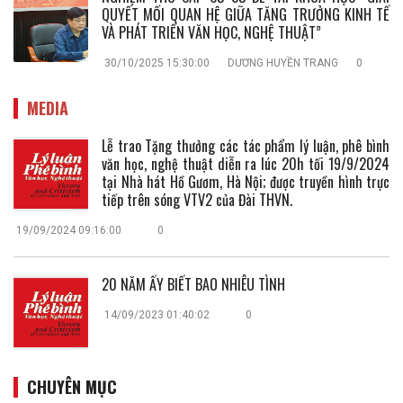
QUYẾT MỐI QUAN HỆ GIỮA TĂNG TRƯỞNG KINH TẾ
VÀ PHÁT TRIỂN VĂN HỌC, NGHỆ THUẬT”
30/10/2025 15:30:00
DƯƠNG HUYỀN TRANG
0
MEDIA
Lễ trao Tặng thưởng các tác phẩm lý luận, phê bình
văn học, nghệ thuật diễn ra lúc 20h tối 19/9/2024
tại Nhà hát Hồ Gươm, Hà Nội; được truyền hình trực
tiếp trên sóng VTV2 của Đài THVN.
19/09/2024 09:16:00
0
20 NĂM ẤY BIẾT BAO NHIÊU TÌNH
14/09/2023 01:40:02
0
CHUYÊN MỤC