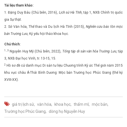
Tài liệu tham khảo:
1. Đặng Duy Báu (Chủ biên, 2016),
Lịch sử Hà Tĩnh
, tập 1, NXB Chính trị quốc
gia Sự thật.
2. Sở Văn hóa, Thể thao và Du lịch Hà Tĩnh (2015),
Nghiên cứu bảo tồn mộc
bản Trường Lưu
, Kỷ yếu hội thảo khoa học.
Chú thích:
1 , 3
Nguyễn Huy Mỹ (Chủ biên, 2022),
Tổng tập di sản văn hóa Trường Lưu
, tập
3, NXB Đại học Vinh, tr. 13-15, 15.
2
Hồ sơ đề cử danh mục Di sản tư liệu Chương trình Ký ức Thế giới năm 2015
khu vực châu Á-Thái Bình Dương: Mộc bản Trường học Phúc Giang (thế kỷ
XVIII-XX).
giá trị lịch sử
văn hóa
khoa học
thẩm mĩ
mộc bản
Trường học Phúc Giang
dòng họ Nguyễn Huy