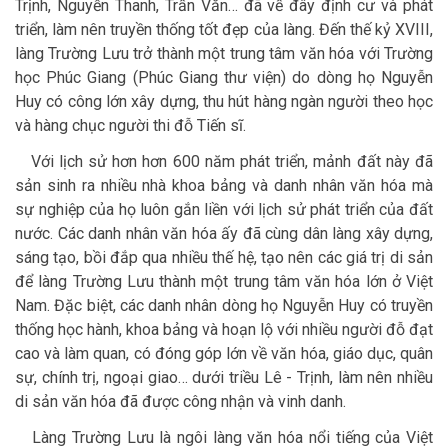
Trịnh, Nguyễn Thanh, Trần Văn… đã về đây định cư và phát
triển, làm nên truyền thống tốt đẹp của làng. Đến thế kỷ XVIII,
làng Trường Lưu trở thành một trung tâm văn hóa với Trường
học Phúc Giang (Phúc Giang thư viện) do dòng họ Nguyễn
Huy có công lớn xây dựng, thu hút hàng ngàn người theo học
và hàng chục người thi đỗ Tiến sĩ.
Với lịch sử hơn hơn 600 năm phát triển, mảnh đất này đã
sản sinh ra nhiều nhà khoa bảng và danh nhân văn hóa mà
sự nghiệp của họ luôn gắn liền với lịch sử phát triển của đất
nước. Các danh nhân văn hóa ấy đã cùng dân làng xây dựng,
sáng tạo, bồi đắp qua nhiều thế hệ, tạo nên các giá trị di sản
để làng Trường Lưu thành một trung tâm văn hóa lớn ở Việt
Nam. Đặc biệt, các danh nhân dòng họ Nguyễn Huy có truyền
thống học hành, khoa bảng và hoạn lộ với nhiều người đỗ đạt
cao và làm quan, có đóng góp lớn về văn hóa, giáo dục, quân
sự, chính trị, ngoại giao… dưới triều Lê - Trịnh, làm nên nhiều
di sản văn hóa đã được công nhận và vinh danh.
Làng Trường Lưu là ngôi làng văn hóa nổi tiếng của Việt