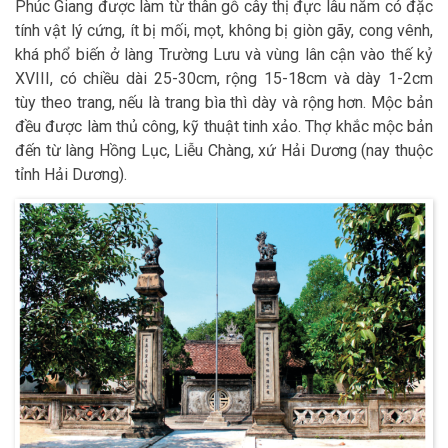
Phúc Giang được làm từ thân gỗ cây thị đực lâu năm có đặc
tính vật lý cứng, ít bị mối, mọt, không bị giòn gãy, cong vênh,
khá phổ biến ở làng Trường Lưu và vùng lân cận vào thế kỷ
XVIII, có chiều dài 25-30cm, rộng 15-18cm và dày 1-2cm
tùy theo trang, nếu là trang bìa thì dày và rộng hơn. Mộc bản
đều được làm thủ công, kỹ thuật tinh xảo. Thợ khắc mộc bản
đến từ làng Hồng Lục, Liễu Chàng, xứ Hải Dương (nay thuộc
tỉnh Hải Dương).