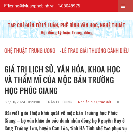
lienhe@lyluanphebinh.vn
08048975
TẠP CHÍ ĐIỆN TỬ LÝ LUẬN, PHÊ BÌNH VĂN HỌC, NGHỆ THUẬT
Hội đồng Lý luận Trung ương
ẬT TRUNG ƯƠNG
LỄ TRAO GIẢI THƯỞNG CÁNH DIỀU VÀNG 2023
•
•
GIÁ TRỊ LỊCH SỬ, VĂN HÓA, KHOA HỌC
VÀ THẨM MĨ CỦA MỘC BẢN TRƯỜNG
HỌC PHÚC GIANG
26/10/2024 10:23:00
TRẦN PHI CÔNG
Nghiên cứu, trao đổi
0
Bài viết giới thiệu khái quát về mộc bản Trường học Phúc
Giang – bộ ván khắc do các danh nhân dòng họ Nguyễn Huy ở
làng Trường Lưu, huyện Can Lộc, tỉnh Hà Tĩnh chế tạo phục vụ