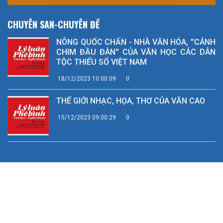
CHUYÊN SAN-CHUYÊN ĐỀ
NÔNG QUỐC CHẤN - NHÀ VĂN HÓA, ''CÁNH
CHIM ĐẦU ĐÀN'' CỦA VĂN HỌC CÁC DÂN
TỘC THIỂU SỐ VIỆT NAM
18/12/2023 10:00:09
0
THẾ GIỚI NHẠC, HỌA, THƠ CỦA VĂN CAO
15/12/2023 09:00:29
0
Bản quyền 2023 © Tạp chí Lý luận, phê bình Văn học, nghệ thuật
Giấy phép số: 344/GP-BTTTT do Bộ Thông tin và Truyền thông cấp