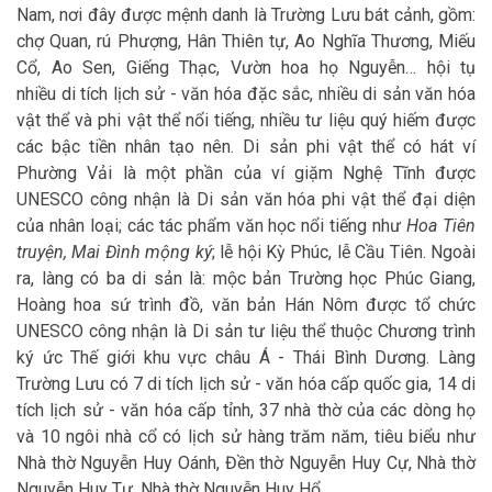
Nam, nơi đây được mệnh danh là Trường Lưu bát cảnh, gồm:
chợ Quan, rú Phượng, Hân Thiên tự, Ao Nghĩa Thương, Miếu
Cổ, Ao Sen, Giếng Thạc, Vườn hoa họ Nguyễn… hội tụ
nhiều di tích lịch sử - văn hóa đặc sắc, nhiều di sản văn hóa
vật thể và phi vật thể nổi tiếng, nhiều tư liệu quý hiếm được
các bậc tiền nhân tạo nên. Di sản phi vật thể có hát ví
Phường Vải là một phần của ví giặm Nghệ Tĩnh được
UNESCO công nhận là Di sản văn hóa phi vật thể đại diện
của nhân loại; các tác phẩm văn học nổi tiếng như
Hoa Tiên
truyện, Mai Đình mộng ký
; lễ hội Kỳ Phúc, lễ Cầu Tiên. Ngoài
ra, làng có ba di sản là: mộc bản Trường học Phúc Giang,
Hoàng hoa sứ trình đồ, văn bản Hán Nôm được tổ chức
UNESCO công nhận là Di sản tư liệu thể thuộc Chương trình
ký ức Thế giới khu vực châu Á - Thái Bình Dương. Làng
Trường Lưu có 7 di tích lịch sử - văn hóa cấp quốc gia, 14 di
tích lịch sử - văn hóa cấp tỉnh, 37 nhà thờ của các dòng họ
và 10 ngôi nhà cổ có lịch sử hàng trăm năm, tiêu biểu như
Nhà thờ Nguyễn Huy Oánh, Đền thờ Nguyễn Huy Cự, Nhà thờ
Nguyễn Huy Tự, Nhà thờ Nguyễn Huy Hổ…