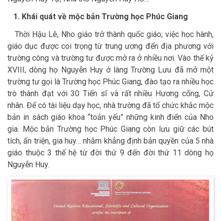
1. Khái quát về mộc bản Trường học Phúc Giang
Thời Hậu Lê, Nho giáo trở thành quốc giáo; việc học hành,
giáo dục được coi trọng từ trung ương đến địa phương với
trường công và trường tư được mở ra ở nhiều nơi. Vào thế kỷ
XVIII, dòng họ Nguyễn Huy ở làng Trường Lưu đã mở một
trường tư gọi là Trường học Phúc Giang, đào tạo ra nhiều học
trò thành đạt với 30 Tiến sĩ và rất nhiều Hương cống, Cử
nhân. Để có tài liệu dạy học, nhà trường đã tổ chức khắc mộc
bản in sách giáo khoa “toản yếu” những kinh điển của Nho
gia. Mộc bản Trường học Phúc Giang còn lưu giữ các bút
tích, ấn triện, gia huy… nhằm khẳng định bản quyền của 5 nhà
giáo thuộc 3 thế hệ từ đời thứ 9 đến đời thứ 11 dòng họ
Nguyễn Huy.