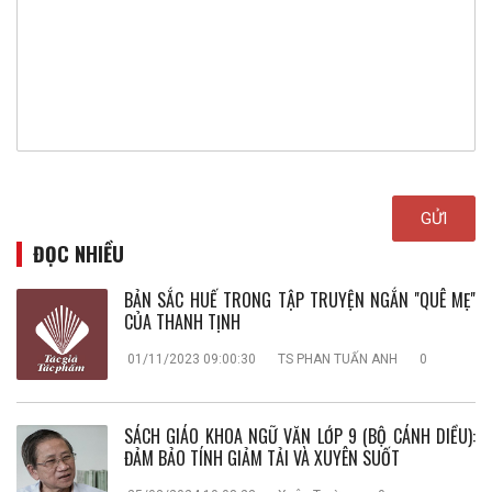
ĐỌC NHIỀU
BẢN SẮC HUẾ TRONG TẬP TRUYỆN NGẮN ''QUÊ MẸ''
CỦA THANH TỊNH
01/11/2023 09:00:30
TS PHAN TUẤN ANH
0
SÁCH GIÁO KHOA NGỮ VĂN LỚP 9 (BỘ CÁNH DIỀU):
ĐẢM BẢO TÍNH GIẢM TẢI VÀ XUYÊN SUỐT