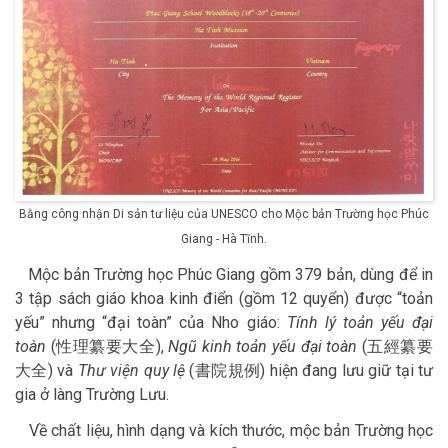
Bằng công nhận Di sản tư liệu của UNESCO cho Mộc bản Trường học Phúc
Giang - Hà Tĩnh.
Mộc bản Trường học Phúc Giang gồm 379 bản, dùng để in
3 tập sách giáo khoa kinh điển (gồm 12 quyển) được “toản
yếu” nhưng “đại toàn” của Nho giáo:
Tính lý toản yếu đại
toàn
(性理纂要大全),
Ngũ kinh toản yếu đại toàn
(五經纂要
大全) và
Thư viện quy lệ
(書院規例) hiện đang lưu giữ tại tư
gia ở làng Trường Lưu.
Về chất liệu, hình dạng và kích thước, mộc bản Trường học