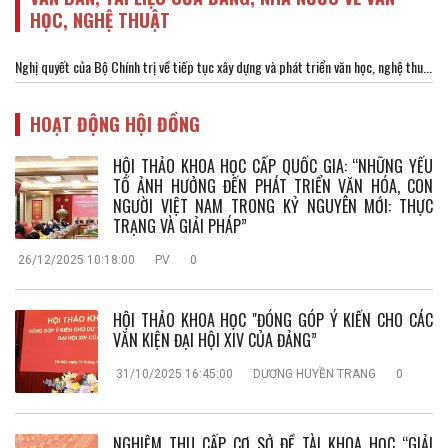
HỌC, NGHỆ THUẬT
Nghị quyết của Bộ Chính trị về tiếp tục xây dựng và phát triển văn học, nghệ thu...
HOẠT ĐỘNG HỘI ĐỒNG
HỘI THẢO KHOA HỌC CẤP QUỐC GIA: “NHỮNG YẾU
TỐ ẢNH HƯỞNG ĐẾN PHÁT TRIỂN VĂN HÓA, CON
NGƯỜI VIỆT NAM TRONG KỶ NGUYÊN MỚI: THỰC
TRẠNG VÀ GIẢI PHÁP”
26/12/2025 10:18:00
PV
0
HỘI THẢO KHOA HỌC "ĐÓNG GÓP Ý KIẾN CHO CÁC
VĂN KIỆN ĐẠI HỘI XIV CỦA ĐẢNG”
31/10/2025 16:45:00
DƯƠNG HUYỀN TRANG
0
NGHIỆM THU CẤP CƠ SỞ ĐỀ TÀI KHOA HỌC “GIẢI