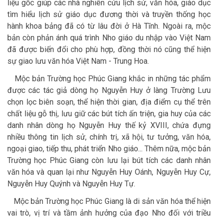
liệu gốc giúp các nhà nghiên cứu lịch sử, văn hóa, giáo dục
tìm hiểu lịch sử giáo dục đương thời và truyền thống học
hành khoa bảng đã có từ lâu đời ở Hà Tĩnh. Ngoài ra, mộc
bản còn phản ánh quá trình Nho giáo du nhập vào Việt Nam
đã được biến đổi cho phù hợp, đồng thời nó cũng thể hiện
sự giao lưu văn hóa Việt Nam - Trung Hoa.
Mộc bản Trường học Phúc Giang khắc in những tác phẩm
được các tác giả dòng họ Nguyễn Huy ở làng Trường Lưu
chọn lọc biên soạn, thể hiện thời gian, địa điểm cụ thể trên
chất liệu gỗ thị, lưu giữ các bút tích ấn triện, gia huy của các
danh nhân dòng họ Nguyễn Huy thế kỷ XVIII, chứa đựng
nhiều thông tin lịch sử, chính trị, xã hội, tư tưởng, văn hóa,
ngoại giao, tiếp thu, phát triển Nho giáo... Thêm nữa, mộc bản
Trường học Phúc Giang còn lưu lại bút tích các danh nhân
văn hóa và quan lại như Nguyễn Huy Oánh, Nguyễn Huy Cự,
Nguyễn Huy Quýnh và Nguyễn Huy Tự.
Mộc bản Trường học Phúc Giang là di sản văn hóa thể hiện
vai trò, vị trí và tầm ảnh hưởng của đạo Nho đối với triều