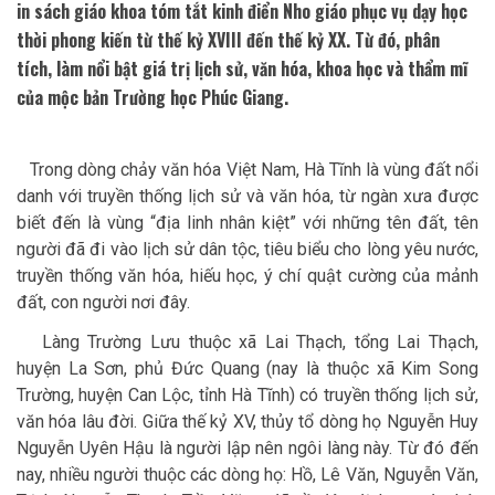
in sách giáo khoa tóm tắt kinh điển Nho giáo phục vụ dạy học
thời phong kiến từ thế kỷ XVIII đến thế kỷ XX. Từ đó, phân
tích, làm nổi bật giá trị lịch sử, văn hóa, khoa học và thẩm mĩ
của mộc bản Trường học Phúc Giang.
Trong dòng chảy văn hóa Việt Nam, Hà Tĩnh là vùng đất nổi
danh với truyền thống lịch sử và văn hóa, từ ngàn xưa được
biết đến là vùng “địa linh nhân kiệt” với những tên đất, tên
người đã đi vào lịch sử dân tộc, tiêu biểu cho lòng yêu nước,
truyền thống văn hóa, hiếu học, ý chí quật cường của mảnh
đất, con người nơi đây.
Làng Trường Lưu thuộc xã Lai Thạch, tổng Lai Thạch,
huyện La Sơn, phủ Đức Quang (nay là thuộc xã Kim Song
Trường, huyện Can Lộc, tỉnh Hà Tĩnh) có truyền thống lịch sử,
văn hóa lâu đời. Giữa thế kỷ XV, thủy tổ dòng họ Nguyễn Huy
Nguyễn Uyên Hậu là người lập nên ngôi làng này. Từ đó đến
nay, nhiều người thuộc các dòng họ: Hồ, Lê Văn, Nguyễn Văn,