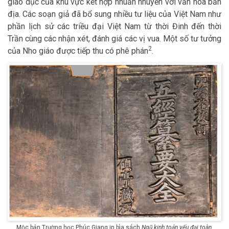
giáo dục của khu vực kết hợp nhuần nhuyễn với văn hóa bản
địa. Các soạn giả đã bổ sung nhiều tư liệu của Việt Nam như
phần lịch sử các triều đại Việt Nam từ thời Đinh đến thời
Trần cùng các nhận xét, đánh giá các vị vua. Một số tư tưởng
2
của Nho giáo được tiếp thu có phê phán
.
Mộc bản Trường học Phúc Giang in bìa sách
Ngũ kinh toản yếu đại toàn
,