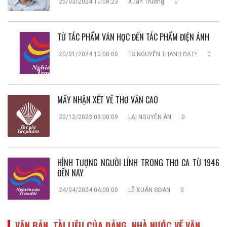
25/03/2024 10:08:23
Xuân Trường
0
TỪ TÁC PHẨM VĂN HỌC ĐẾN TÁC PHẨM ĐIỆN ẢNH
20/01/2024 10:00:00
TS NGUYỄN THANH ĐẠT*
0
MẤY NHẬN XÉT VỀ THƠ VĂN CAO
20/12/2023 09:00:09
LẠI NGUYÊN ÂN
0
HÌNH TƯỢNG NGƯỜI LÍNH TRONG THƠ CA TỪ 1946
ĐẾN NAY
24/04/2024 04:00:00
LÊ XUÂN SOAN
0
VĂN BẢN, TÀI LIỆU CỦA ĐẢNG, NHÀ NƯỚC VỀ VĂN