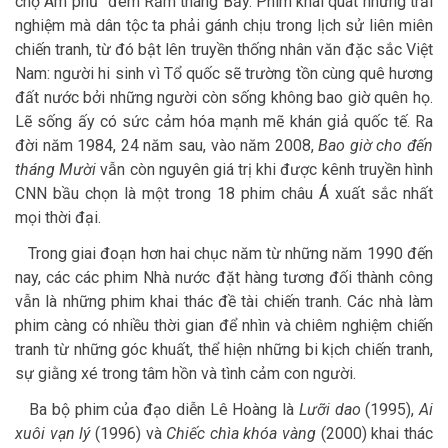
chợ Âm phủ” đêm Rằm tháng Bảy. Phim khái quát những trải
nghiệm mà dân tộc ta phải gánh chịu trong lịch sử liên miên
chiến tranh, từ đó bật lên truyền thống nhân văn đặc sắc Việt
Nam: người hi sinh vì Tổ quốc sẽ trường tồn cùng quê hương
đất nước bởi những người còn sống không bao giờ quên họ.
Lẽ sống ấy có sức cảm hóa mạnh mẽ khán giả quốc tế. Ra
đời năm 1984, 24 năm sau, vào năm 2008,
Bao giờ cho đến
tháng Mười
vẫn còn nguyên giá trị khi được kênh truyền hình
CNN bầu chọn là một trong 18 phim châu Á xuất sắc nhất
mọi thời đại.
Trong giai đoạn hơn hai chục năm từ những năm 1990 đến
nay, các các phim Nhà nước đặt hàng tương đối thành công
vẫn là những phim khai thác đề tài chiến tranh. Các nhà làm
phim càng có nhiều thời gian để nhìn và chiêm nghiệm chiến
tranh từ những góc khuất, thể hiện những bi kịch chiến tranh,
sự giằng xé trong tâm hồn và tình cảm con người.
Ba bộ phim của đạo diễn Lê Hoàng là
Lưỡi dao
(1995),
Ai
xuôi vạn lý
(1996) và
Chiếc chìa khóa vàng
(2000) khai thác