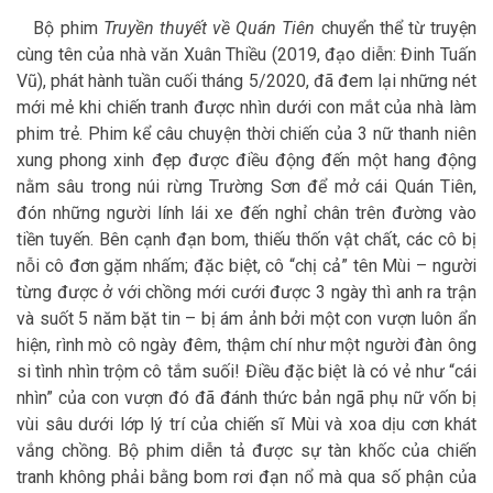
Bộ phim
Truyền thuyết về Quán Tiên
chuyển thể từ truyện
cùng tên của nhà văn Xuân Thiều (2019, đạo diễn: Đinh Tuấn
Vũ), phát hành tuần cuối tháng 5/2020, đã đem lại những nét
mới mẻ khi chiến tranh được nhìn dưới con mắt của nhà làm
phim trẻ. Phim kể câu chuyện thời chiến của 3 nữ thanh niên
xung phong xinh đẹp được điều động đến một hang động
nằm sâu trong núi rừng Trường Sơn để mở cái Quán Tiên,
đón những người lính lái xe đến nghỉ chân trên đường vào
tiền tuyến. Bên cạnh đạn bom, thiếu thốn vật chất, các cô bị
nỗi cô đơn gặm nhấm; đặc biệt, cô “chị cả” tên Mùi – người
từng được ở với chồng mới cưới được 3 ngày thì anh ra trận
và suốt 5 năm bặt tin – bị ám ảnh bởi một con vượn luôn ẩn
hiện, rình mò cô ngày đêm, thậm chí như một người đàn ông
si tình nhìn trộm cô tắm suối! Điều đặc biệt là có vẻ như “cái
nhìn” của con vượn đó đã đánh thức bản ngã phụ nữ vốn bị
vùi sâu dưới lớp lý trí của chiến sĩ Mùi và xoa dịu cơn khát
vắng chồng. Bộ phim diễn tả được sự tàn khốc của chiến
tranh không phải bằng bom rơi đạn nổ mà qua số phận của