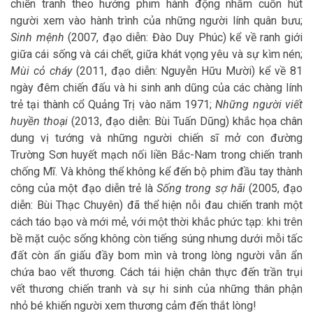
chiến tranh theo hướng phim hành động nhằm cuốn hút
người xem vào hành trình của những người lính quân bưu;
Sinh mệnh
(2007, đạo diễn: Đào Duy Phúc) kể về ranh giới
giữa cái sống và cái chết, giữa khát vọng yêu và sự kìm nén;
Mùi cỏ cháy
(2011, đạo diễn: Nguyễn Hữu Mười) kể về 81
ngày đêm chiến đấu và hi sinh anh dũng của các chàng lính
trẻ tại thành cổ Quảng Trị vào năm 1971;
Những người viết
huyền thoại
(2013, đạo diễn: Bùi Tuấn Dũng) khắc họa chân
dung vị tướng và những người chiến sĩ mở con đường
Trường Sơn huyết mạch nối liền Bắc-Nam trong chiến tranh
chống Mĩ. Và không thể không kể đến bộ phim đầu tay thành
công của một đạo diễn trẻ là
Sống trong sợ hãi
(2005, đạo
diễn: Bùi Thạc Chuyên) đã thể hiện nỗi đau chiến tranh một
cách táo bạo và mới mẻ, với một thời khắc phức tạp: khi trên
bề mặt cuộc sống không còn tiếng súng nhưng dưới mỗi tấc
đất còn ẩn giấu đầy bom mìn và trong lòng người vẫn ẩn
chứa bao vết thương. Cách tái hiện chân thực đến trần trụi
vết thương chiến tranh và sự hi sinh của những thân phận
nhỏ bé khiến người xem thương cảm đến thắt lòng!