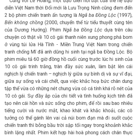
Cùng với Lê Hoàng, một đạo diễn nổi bật của thế hệ đạo
diễn Việt Nam thời Đổi mới là Lưu Trọng Ninh cũng đem đến
2 bộ phim chiến tranh ấn tượng là
Ngã ba Đồng Lộc
(1997),
Bến không chồng
(2000, chuyển thể từ tiểu thuyết cùng tên
của Dương Hướng). Phim
Ngã ba Đồng Lộc
dựa trên câu
chuyện có thật về 10 cô gái thanh niên xung phong phá bom
ở vùng túi lửa Hà Tĩnh - Miền Trung Việt Nam trong chiến
tranh chống Mĩ đã anh dũng hi sinh tại ngã ba Đồng Lộc. Bộ
phim miêu tả 60 giờ đồng hồ cuối cùng trước lúc hi sinh của
10 cô gái trinh trắng, tràn đầy sức xuân, làm bật lên cái
nghịch lý chiến tranh – nghịch lý giữa sự bình dị và sự vĩ đại,
giữa sự sống và cái chết, qua việc khắc hoạ bức chân dung
tập thể vừa có những nét chung vừa có cá tính khá rõ nét của
10 cô gái. Sự đầy ắp của chi tiết và tình huống kịch tính đã
tạo nên cái hồn và sức sống cho phim, để rồi sau bao nhiêu
tiếng cười và nước mắt, khao khát và khắc khoải, các cô
tưởng có thể gánh lên vai cả núi bom đạn mà đi suốt cuộc
chiến tranh thì bỗng bầu trời sập tối ngay trong khoảnh khắc
bình lặng nhất. Phim kết hợp hài hoà phong cách chân thực