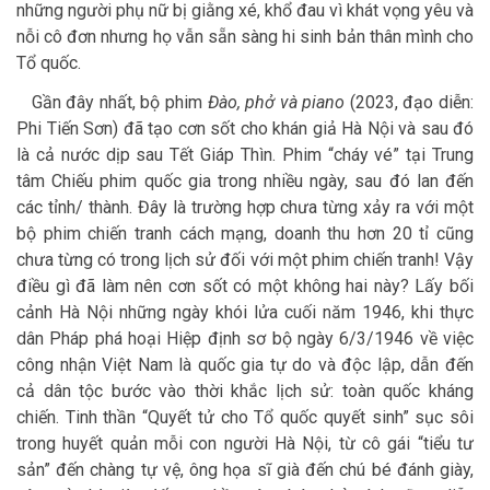
những người phụ nữ bị giằng xé, khổ đau vì khát vọng yêu và
nỗi cô đơn nhưng họ vẫn sẵn sàng hi sinh bản thân mình cho
Tổ quốc.
Gần đây nhất, bộ phim
Đào, phở và piano
(2023, đạo diễn:
Phi Tiến Sơn) đã tạo cơn sốt cho khán giả Hà Nội và sau đó
là cả nước dịp sau Tết Giáp Thìn. Phim “cháy vé” tại Trung
tâm Chiếu phim quốc gia trong nhiều ngày, sau đó lan đến
các tỉnh/ thành. Đây là trường hợp chưa từng xảy ra với một
bộ phim chiến tranh cách mạng, doanh thu hơn 20 tỉ cũng
chưa từng có trong lịch sử đối với một phim chiến tranh! Vậy
điều gì đã làm nên cơn sốt có một không hai này? Lấy bối
cảnh Hà Nội những ngày khói lửa cuối năm 1946, khi thực
dân Pháp phá hoại Hiệp định sơ bộ ngày 6/3/1946 về việc
công nhận Việt Nam là quốc gia tự do và độc lập, dẫn đến
cả dân tộc bước vào thời khắc lịch sử: toàn quốc kháng
chiến. Tinh thần “Quyết tử cho Tổ quốc quyết sinh” sục sôi
trong huyết quản mỗi con người Hà Nội, từ cô gái “tiểu tư
sản” đến chàng tự vệ, ông họa sĩ già đến chú bé đánh giày,