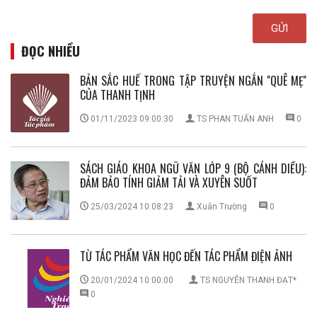
ĐỌC NHIỀU
BẢN SẮC HUẾ TRONG TẬP TRUYỆN NGẮN ''QUÊ MẸ''
CỦA THANH TỊNH
01/11/2023 09:00:30
TS PHAN TUẤN ANH
0
SÁCH GIÁO KHOA NGỮ VĂN LỚP 9 (BỘ CÁNH DIỀU):
ĐẢM BẢO TÍNH GIẢM TẢI VÀ XUYÊN SUỐT
25/03/2024 10:08:23
Xuân Trường
0
TỪ TÁC PHẨM VĂN HỌC ĐẾN TÁC PHẨM ĐIỆN ẢNH
20/01/2024 10:00:00
TS NGUYỄN THANH ĐẠT*
0