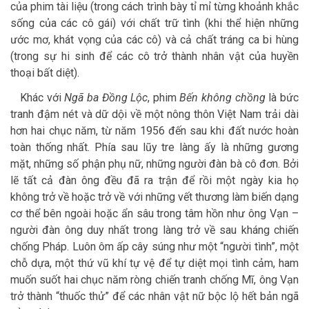
của phim tài liệu (trong cách trình bày tỉ mỉ từng khoảnh khắc
sống của các cô gái) với chất trữ tình (khi thể hiện những
ước mơ, khát vọng của các cô) và cả chất tráng ca bi hùng
(trong sự hi sinh để các cô trở thành nhân vật của huyền
thoại bất diệt).
Khác với
Ngã ba Đồng Lộc
, phim
Bến không chồng
là bức
tranh đậm nét và dữ dội về một nông thôn Việt Nam trải dài
hơn hai chục năm, từ năm 1956 đến sau khi đất nước hoàn
toàn thống nhất. Phía sau lũy tre làng ấy là những gương
mặt, những số phận phụ nữ, những người đàn bà cô đơn. Bởi
lẽ tất cả đàn ông đều đã ra trận để rồi một ngày kia họ
không trở về hoặc trở về với những vết thương làm biến dạng
cơ thể bên ngoài hoặc ẩn sâu trong tâm hồn như ông Vạn –
người đàn ông duy nhất trong làng trở về sau kháng chiến
chống Pháp. Luôn ôm ấp cây súng như một “người tình”, một
chỗ dựa, một thứ vũ khí tự vệ để tự diệt mọi tình cảm, ham
muốn suốt hai chục năm ròng chiến tranh chống Mĩ, ông Vạn
trở thành “thuốc thử” để các nhân vật nữ bộc lộ hết bản ngã