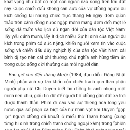
khát vọng như bất cứ một con người nào sống trên trái đất
này. Cuộc chiến đấu không cân sức của vợ chồng người du
kích chống lại những chiếc trực thăng Mĩ ngày đêm quần
thảo trên cánh đồng nước ngập mênh mang đem đến một lẽ
sống đã thấm vào lịch sử ngàn đời của dân tộc Việt Nam:
lấy yếu đánh mạnh, lấy ít địch nhiều. Sự hi sinh của người du
kích trong phim có sức nặng, khiến người xem tin vào cuộc
sống và chiến đấu đầy nghịch lý của dân tộc Việt Nam: cái
bình dị tạo nên cái phi thường, chủ nghĩa anh hùng tiềm ẩn
trong cuộc sống đời thường của mỗi người dân.
Bao giờ cho đến tháng Mười
(1984, đạo diễn: Đặng Nhật
Minh) phản ánh sự tàn khốc của chiến tranh qua thân phận
người phụ nữ. Chị Duyên biết tin chồng hi sinh nhưng một
mình nén chịu, giấu tin dữ để người bố chồng gần đất xa trời
được thanh thản. Phim đi sâu vào sự thiêng hóa lòng yêu
nước qua số phận cá biệt của nữ nhân vật khi Duyên “gặp
lại” người chồng đã khuất ở miếu thờ Thành hoàng (cũng
từng hi sinh trong chiến tranh chống ngoại xâm) trong “phiên