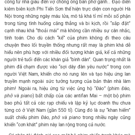
công tử nhà giàu đến vợ chồng ông bán phở gánh… Đạo diễn
kiêm biên kịch Phi Tiến Sơn thể hiện trực diện con người Hà
Nội trong những ngày máu lửa, mô tả khá tỉ mỉ mỗi số phận
trong từng tình huống căng thẳng và bi kịch, rồi “sắp đặt”
cạnh nhau khá “thoải mái” mà không cần nhiều sự cân nhắc,
tính toán. Cho dù cách “kể” của phim không đi theo câu
chuyện theo lối truyền thống nhưng rất may là phim khá dễ
hiểu nên phù hợp với nhiều đối tượng khán giả, kể cả những
người trẻ tuổi đến các khán giả “bình dân”. Quan trọng nhất là
phim đã chạm được vào “sợi dây đàn yêu nước” trong con
người Việt Nam, khiến cho nó rung lên và tạo hiệu ứng lan
truyền mạnh ngoài sức tưởng tượng của bản thân nhà làm
phim! Ngoài ra, hiệu ứng từ việc ủng hộ “
Đào
” (phim
Đào,
phở và piano
) bất chấp của các antifan Mai – một bộ phim
bao phủ tất cả các rạp chiếu và lập kỷ lục doanh thu chưa
từng có ở Việt Nam (gần 550 tỉ). Cùng đó là sự “khan hiếm”
suất chiếu phim
Đào, phở và piano
trong nhiều ngày cũng
khiến “cơn khát” phim này lan rộng trong cả nước.