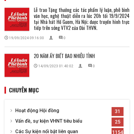
Lễ trao Tặng thưởng các tác phẩm lý luận, phê bình
văn học, nghệ thuật diễn ra lúc 20h tối 19/9/2024
tại Nhà hát Hồ Gươm, Hà Nội; được truyền hình trực
tiếp trên sóng VTV2 của Đài THVN.
19/09/2024 09:16:00
0
20 NĂM ẤY BIẾT BAO NHIÊU TÌNH
14/09/2023 01:40:02
0
CHUYÊN MỤC
Hoạt động Hội đồng
31
Vấn đề, sự kiện VHNT tiêu biểu
25
Các Sự kiện nổi bật liên quan
1154