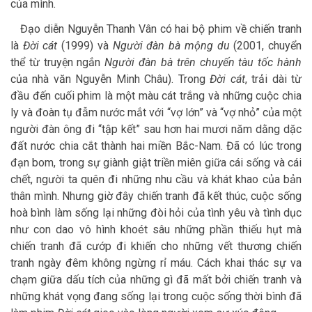
của mình.
Đạo diễn Nguyễn Thanh Vân có hai bộ phim về chiến tranh
là
Đời cát
(1999) và
Người đàn bà mộng du
(2001, chuyển
thể từ truyện ngắn
Người đàn bà trên chuyến tàu tốc hành
của nhà văn Nguyễn Minh Châu). Trong
Đời cát
, trải dài từ
đầu đến cuối phim là một màu cát trắng và những cuộc chia
ly và đoàn tụ đẫm nước mắt với “vợ lớn” và “vợ nhỏ” của một
người đàn ông đi “tập kết” sau hơn hai mươi năm dằng dặc
đất nước chia cắt thành hai miền Bắc-Nam. Đã có lúc trong
đạn bom, trong sự giành giật triền miên giữa cái sống và cái
chết, người ta quên đi những nhu cầu và khát khao của bản
thân mình. Nhưng giờ đây chiến tranh đã kết thúc, cuộc sống
hoà bình làm sống lại những đòi hỏi của tình yêu và tình dục
như con dao vô hình khoét sâu những phần thiếu hụt mà
chiến tranh đã cướp đi khiến cho những vết thương chiến
tranh ngày đêm không ngừng rỉ máu. Cách khai thác sự va
chạm giữa dấu tích của những gì đã mất bởi chiến tranh và
những khát vọng đang sống lại trong cuộc sống thời bình đã