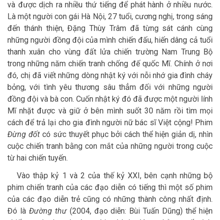
và được dịch ra nhiều thứ tiếng để phát hành ở nhiều nước.
Là một người con gái Hà Nội, 27 tuổi, cương nghị, trong sáng
đến thánh thiện, Đặng Thùy Trâm đã từng sát cánh cùng
những người đồng đội của mình chiến đấu, hiến dâng cả tuổi
thanh xuân cho vùng đất lửa chiến trường Nam Trung Bộ
trong những năm chiến tranh chống đế quốc Mĩ. Chính ở nơi
đó, chị đã viết những dòng nhật ký với nỗi nhớ gia đình cháy
bỏng, với tình yêu thương sâu thẳm đối với những người
đồng đội và bà con. Cuốn nhật ký đó đã được một người lính
Mĩ nhặt được và giữ ở bên mình suốt 30 năm rồi tìm mọi
cách để trả lại cho gia đình người nữ bác sĩ Việt cộng! Phim
Đừng đốt
có sức thuyết phục bởi cách thể hiện giản dị, nhìn
cuộc chiến tranh bằng con mắt của những người trong cuộc
từ hai chiến tuyến.
Vào thập kỷ 1 và 2 của thế kỷ XXI, bên cạnh những bộ
phim chiến tranh của các đạo diễn có tiếng thì một số phim
của các đạo diễn trẻ cũng có những thành công nhất định.
Đó là
Đường thư
(2004, đạo diễn: Bùi Tuấn Dũng) thể hiện