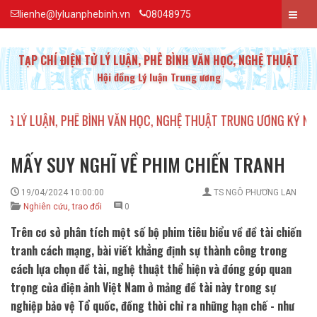
lienhe@lyluanphebinh.vn
08048975
TẠP CHÍ ĐIỆN TỬ LÝ LUẬN, PHÊ BÌNH VĂN HỌC, NGHỆ THUẬT
Hội đồng Lý luận Trung ương
, PHÊ BÌNH VĂN HỌC, NGHỆ THUẬT TRUNG ƯƠNG KỶ NIỆM 20 NĂM
MẤY SUY NGHĨ VỀ PHIM CHIẾN TRANH
19/04/2024 10:00:00
TS NGÔ PHƯƠNG LAN
Nghiên cứu, trao đổi
0
Trên cơ sở phân tích một số bộ phim tiêu biểu về đề tài chiến
tranh cách mạng, bài viết khẳng định sự thành công trong
cách lựa chọn đề tài, nghệ thuật thể hiện và đóng góp quan
trọng của điện ảnh Việt Nam ở mảng đề tài này trong sự
nghiệp bảo vệ Tổ quốc, đồng thời chỉ ra những hạn chế - như