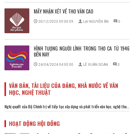
MẤY NHẬN XÉT VỀ THƠ VĂN CAO
20/12/2023 09:00:09
LẠI NGUYÊN ÂN
0
HÌNH TƯỢNG NGƯỜI LÍNH TRONG THƠ CA TỪ 1946
ĐẾN NAY
24/04/2024 04:00:00
LÊ XUÂN SOAN
0
VĂN BẢN, TÀI LIỆU CỦA ĐẢNG, NHÀ NƯỚC VỀ VĂN
HỌC, NGHỆ THUẬT
Nghị quyết của Bộ Chính trị về tiếp tục xây dựng và phát triển văn học, nghệ thu...
HOẠT ĐỘNG HỘI ĐỒNG