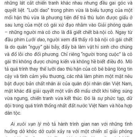
những lát cắt chiến tranh khác nhau nhưng đều gai góc và
quyết liệt. “Lưỡi dao” trong phim vừa là biểu tượng của một
mối hận thù vừa là phương tiện để trả thù luôn được giấu ở
sau lưng của một cô gái xứ đạo nhằm vào Giải phóng quân
– những người mà cô cho là đã giết chết bà nội cô. Ngay từ
đầu phim
Lưỡi dao
, người xem đã thấy rõ bà nội cô gái chết
là do quân “ngụy” gài bẫy, đẩy bà làm vật hi sinh cho chúng
và đổ lỗi cho đối phương. Chỉ riêng “người trong cuộc” là cô
gái thì không được chứng kiến và không hề biết điều đó. Mô
tả quá trình thay thế lưỡi dao thù hận của cô bé bằng lòng tin
cậy và tình cảm yêu thương, các nhà làm phim một mặt nêu
bật được bản chất nhân ái của quân đội nhân dân Việt Nam,
mặt khác đã giải quyết một vấn đề mấu chốt khi tiếng súng
vừa ngưng, chiến tranh vừa kết thúc. Đó là sự phức tạp, dữ
dội trong quá trình thống nhất đất nước Việt Nam và hòa hợp
dân tộc.
Ai xuôi vạn lý
mô tả hành trình gian nan với những tình
huống dở khóc dở cười xảy ra với một chiến sĩ giải phóng