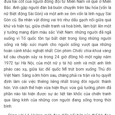
đưa hài cốt của người đồng đội từ Miền Nam về quê ở Miền
Bắc. Anh gặp người đàn bà buôn chuyến trên tàu hỏa (vốn là
nữ Biệt động Sài Gòn) và một anh xe ôm vốn là lính ngụy Sài
Gòn cũ. Ba nhân vật đóng vai trò như dấu gạch nối giữa quá
khứ và hiện tại, giữa chiến tranh và hoà bình, làm bật lên một
ý tưởng mang đậm màu sắc Việt Nam: những người đã ngã
xuống vì Tổ quốc tồn tại bất diệt trong lòng những người
sống và tiếp sức mạnh cho người sống vượt qua những
hoàn cảnh khắc nghiệt nhất. Còn phim
Chiếc chìa khoá vàng
kể câu chuyện xảy ra trong 24 giờ đồng hồ một ngày năm
1972 tại Hà Nội, của một nữ y tá hộ sinh và một anh lính
pháo cao xạ, giữa lúc đế quốc Mĩ trút bom xuống Thủ đô
Việt Nam. Sáng sớm hôm sau, chàng phải ra trận và họ quyết
định làm cái việc thiêng liêng nhất trong đời người: thành
hôn. Với cách thể hiện vừa hiện thực vừa giả tưởng, phim đã
phần nào tái hiện được sự ác liệt tàn khốc của chiến tranh
qua lăng kính của những con người đang sống trong thời
bình.