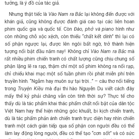
tưởng, là ý đồ của tác giả.
Nhưng thật tiếc là
Vào Nam ra Bắc
lại không đến được với
khán giả, cũng không được đánh giá cao tại các liên hoan
phim quốc gia và quốc tế. Còn
Đào, phở và piano
hình như
còn những chỗ xộc xệch, còn thiếu “chất kết dính” thì lại có
số phận ngược lại, được lên ngôi bất ngờ, trở thành hiện
tượng nổi bật đầu năm nay! Không chỉ
Vào Nam ra Bắc
mà
rất nhiều phim chiến tranh có chất lượng cũng chịu chung số
phận lặng lẽ ra rạp, thậm chí một số phim không ra nổi rạp,
chỉ chiếu khai mạc một số tuần phim rồi phát miễn phí trên
truyền hình. “Ngẫm hay muôn sự tại trời…” – câu thơ nổi tiếng
trong
Truyện Kiều
mà đại thi hào Nguyễn Du viết cách đây
mấy thế kỷ phải chăng vẫn còn tính thời sự? Thực tế cho
thấy dù là tác phẩm khai thác phẩm chất nổi bật của dân tộc
Việt Nam hay thể hiện những góc khuất, bi kịch chiến tranh,
dù là tác phẩm phản ánh chiến tranh trực diện hay nhìn chiến
tranh một cách gián tiếp qua số phận con người đều có thể
làm lay động lòng người, đều có thể tạo “cơn sốt” và có sức