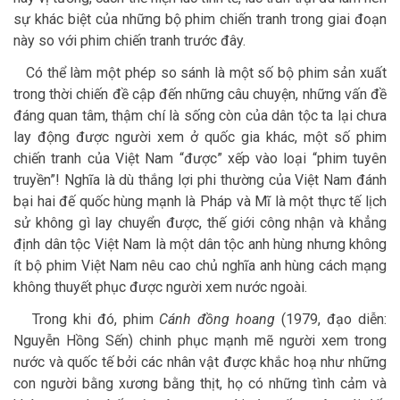
sự khác biệt của những bộ phim chiến tranh trong giai đoạn
này so với phim chiến tranh trước đây.
Có thể làm một phép so sánh là một số bộ phim sản xuất
trong thời chiến đề cập đến những câu chuyện, những vấn đề
đáng quan tâm, thậm chí là sống còn của dân tộc ta lại chưa
lay động được người xem ở quốc gia khác, một số phim
chiến tranh của Việt Nam “được” xếp vào loại “phim tuyên
truyền”! Nghĩa là dù thắng lợi phi thường của Việt Nam đánh
bại hai đế quốc hùng mạnh là Pháp và Mĩ là một thực tế lịch
sử không gì lay chuyển được, thế giới công nhận và khẳng
định dân tộc Việt Nam là một dân tộc anh hùng nhưng không
ít bộ phim Việt Nam nêu cao chủ nghĩa anh hùng cách mạng
không thuyết phục được người xem nước ngoài.
Trong khi đó, phim
Cánh đồng hoang
(1979, đạo diễn:
Nguyễn Hồng Sến) chinh phục mạnh mẽ người xem trong
nước và quốc tế bởi các nhân vật được khắc hoạ như những
con người bằng xương bằng thịt, họ có những tình cảm và