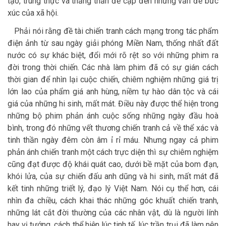
tạo, trung thực và thẳng thắn đề cập đến những vấn đề bức
xúc của xã hội.
Phải nói rằng đề tài chiến tranh cách mạng trong tác phẩm
điện ảnh từ sau ngày giải phóng Miền Nam, thống nhất đất
nước có sự khác biệt, đổi mới rõ rệt so với những phim ra
đời trong thời chiến. Các nhà làm phim đã có sự gián cách
thời gian để nhìn lại cuộc chiến, chiêm nghiệm những giá trị
lớn lao của phẩm giá anh hùng, niềm tự hào dân tộc và cái
giá của những hi sinh, mất mát. Điều này được thể hiện trong
những bộ phim phản ánh cuộc sống những ngày đầu hoà
bình, trong đó những vết thương chiến tranh cả về thể xác và
tinh thần ngày đêm còn âm ỉ rỉ máu. Nhưng ngay cả phim
phản ánh chiến tranh một cách trực diện thì sự chiêm nghiệm
cũng đạt được độ khái quát cao, dưới bề mặt của bom đạn,
khói lửa, của sự chiến đấu anh dũng và hi sinh, mất mát đã
kết tinh những triết lý, đạo lý Việt Nam. Nói cụ thể hơn, cái
nhìn đa chiều, cách khai thác những góc khuất chiến tranh,
những lát cắt đời thường của các nhân vật, dù là người lính
hay vị tướng, cách thể hiện lúc tinh tế, lúc trần trụi đã làm nên