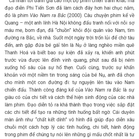
Cá nhân tôi đánh giá cao một bộ phim chiến tranh khác mà
đạo điễn Phi Tiến Sơn đã làm cách đây hơn hai chục năm,
đó là phim
Vào Nam ra Bắc
(2000). Câu chuyện phim kể về
Quang – một anh lính Hà Nội không đấu tranh nổi với nỗi sợ
máu me, bom đạn, đã “chuồn” khỏi đội quân vào Nam, tìm
đường ra Bắc, về nhà. Suốt một ngày trời trốn lủi để chờ tàu
đến, anh gặp đứa bé gáỉ tên là Nụ ở làng nghèo miền quê
Thanh Hoá và biết bao sự kiện đã xảy ra, khiến anh phút
trước vừa được lên đỉnh vinh quang, phút sau đã bị ném
xuống hố sâu của sự hổ thẹn. Cuối cùng, trước sự khẩn
khoản với một niềm tin trong sáng của bé Nụ, anh đã chọn
cho mình một con đường đi: tự nguyện lên tàu vào Nam
chiến đấu. Thành công đáng kể của
Vào Nam ra Bắc
là sự
giàu có của chi tiết và cách thể hiện sinh động của các nhà
làm phim. Đạo diễn tỏ ra khá thành thạo trong việc sắp đặt
các chi tiết để tạo ra những tình huống bất ngờ. Cái duyên
màn ảnh như “chất kết dính” vô hình đã giúp đạo diễn xâu
chuỗi một cách hợp lý các tình huống, chi tiết, hành động
trong phim để chúng tự nói lên những gì mấu chốt nhất là tư