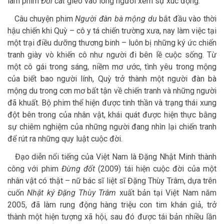
làm phim
Đời cát
gieo vào lòng người xem sự xúc động.
Câu chuyện phim
Người đàn bà mộng du
bắt đầu vào thời
hậu chiến khi Quỳ – cô y tá chiến trường xưa, nay làm việc tại
một trại điều dưỡng thương binh – luôn bị những ký ức chiến
tranh giày vò khiến cô như người đi bên lề cuộc sống. Từ
một cô gái trong sáng, niềm mơ ước, tình yêu trong mộng
của biết bao người lính, Quỳ trở thành một người đàn bà
mộng du trong cơn mơ bất tận về chiến tranh và những người
đã khuất. Bộ phim thể hiện được tinh thần và trạng thái xung
đột bên trong của nhân vật, khái quát được hiện thực bằng
sự chiêm nghiệm của những người đang nhìn lại chiến tranh
để rút ra những quy luật cuộc đời.
Đạo diễn nổi tiếng của Việt Nam là Đặng Nhật Minh thành
công với phim
Đừng đốt
(2009) tái hiện cuộc đời của một
nhân vật có thật – nữ bác sĩ liệt sĩ Đặng Thùy Trâm, dựa trên
cuốn
Nhật ký Đặng Thùy Trâm
xuất bản tại Việt Nam năm
2005, đã làm rung động hàng triệu con tim khán giả, trở
thành một hiện tượng xã hội, sau đó được tái bản nhiều lần