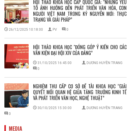
HỘI THẢO KHOA HỌC CẤP QUỐC GIA: “NHỮNG YẾU
TỐ ẢNH HƯỞNG ĐẾN PHÁT TRIỂN VĂN HÓA, CON
NGƯỜI VIỆT NAM TRONG KỶ NGUYÊN MỚI: THỰC
TRẠNG VÀ GIẢI PHÁP”
26/12/2025 10:18:00
PV
0
HỘI THẢO KHOA HỌC "ĐÓNG GÓP Ý KIẾN CHO CÁC
VĂN KIỆN ĐẠI HỘI XIV CỦA ĐẢNG”
31/10/2025 16:45:00
DƯƠNG HUYỀN TRANG
0
NGHIỆM THU CẤP CƠ SỞ ĐỀ TÀI KHOA HỌC “GIẢI
QUYẾT MỐI QUAN HỆ GIỮA TĂNG TRƯỞNG KINH TẾ
VÀ PHÁT TRIỂN VĂN HỌC, NGHỆ THUẬT”
30/10/2025 15:30:00
DƯƠNG HUYỀN TRANG
0
MEDIA