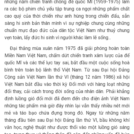
những năm chiến tranh chống đế quốc Mĩ (1959-1975) làm
ra các bộ phim chủ yếu tập trung ca ngợi những phẩm chất
cao quý của thời chiến như anh hùng trong chiến đấu, sẵn
sàng hi sinh bản thân mình vì sự nghiệp chung cùng những
chuẩn mực đạo đức của dân tộc Việt Nam như thuỷ chung
vẹn toàn, lấy đức hi sinh vì người khác làm lẽ sống...
Đại thắng mùa xuân năm 1975 đã giải phóng hoàn toàn
Miền Nam Việt Nam, chấm dứt chiến tranh xâm lược của đế
quốc Mĩ và các thế lực tay sai, bắt đầu một cuộc sống hoà
bình trên toàn bộ lãnh thổ Việt Nam. Từ sau Đại hội Đảng
Cộng sản Việt Nam lần thứ VI (tháng 12 năm 1986) xã hội
Việt Nam bắt đầu vào thời kỳ Đổi mới với hàng loạt những
đổi thay, cải cách trong đời sống của nhân dân. Phải khẳng
định luồng gió đổi mới đã đem đến cho điện ảnh Việt Nam
những tác phẩm mà giờ đây nhìn lại vẫn thấy nhiều nét mới
mẻ và táo bạo chứa đựng trong đó. Ngay từ những năm
tháng đầu tiên sau Đại hội Đảng lần thứ VI, bầu không khí
văn học, nghệ thuật như được thổi vào một luồng gió sáng