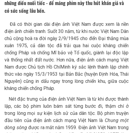
những điều nuối tiếc - để mảng phim này thu hút khán giả và
có sức sống lâu bền.
Đã có thời gian dài điện ảnh Việt Nam được xem là nền
điện ảnh chiến tranh. Suốt 30 năm, từ khi nước Việt Nam Dân
chủ cộng hoà ra đời ngày 2/9/1945 cho đến Đại thắng mùa
xuân 1975, cả dân tộc đã trải qua hai cuộc kháng chiến
chống Pháp và chống Mĩ bảo vệ Tổ quốc, giành lại độc lập
và thống nhất đất nước. Hơn nữa, điện ảnh cách mạng Việt
Nam được Chủ tịch Hồ ChíMinh ký sắc lệnh thành lập chính
thức vào ngày 15/3/1953 tại Bản Bắc (huyện Định Hóa, Thái
Nguyên) cũng in dấu ngay trong lòng chiến khu, giữa cuộc
kháng chiến chống Pháp.
Nét đặc trưng của điện ảnh Việt Nam là từ khi được thành
lập, các bộ phim luôn bám sát từng bước đi, thậm chí ở
trong lòng mọi sự kiện lịch sử của dân tộc. Bộ phim truyện
đầu tiên của điện ảnh cách mạng Việt Nam là
Chung một
dòng sông
được ra mắt năm 1959. Điện ảnh Việt Nam trong