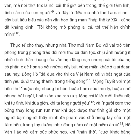
văn, mà nói thơ, tức là nói cái thế giới bên trong, thế giới tâm linh,
9
tình cảm của con người”
và đây là điều mà nhà thơ Lamartine -
cây bút tiêu biểu của nền văn học lãng mạn Pháp thế kỷ XIX - cũng
đã khẳng định: “Tôi không mô phỏng ai cả, tôi thể hiện chính
10
mình”
.
Thực tế cho thấy, những nhà Thơ mới Nam Bộ với vai trò tiên
phong trong phong trào đổi mới thơ ca dân tộc, chịu ảnh hưởng ít
nhiều tinh thần chung của văn học lãng mạn nhưng cái tôi của họ
có phần e dè hơn so với những cây bút vùng miền khác ở giai đoạn
sau này. Đông Hồ “đã đưa vào thi ca Việt Nam cái vị bát ngát của
11
tình yêu dưới trăng thanh, trong tiếng sóng”
; Mộng Tuyết với một
hồn thơ “hoặc nhẹ nhàng hí hởn hoặc hàm súc lâm ly, hoặc nhớ
nhung bát ngát, hoặc xôn xao rạo rực, tổng chỉ là lời một thiếu nữ,
12
khi tự tình, khi đùa giỡn, khi tạ lòng người yêu”
; và “người xem thơ
bỗng thấy lòng run run như khi đọc được thư tình gửi cho một
người bạn: người thấy mình đã phạm vào chỗ riêng tây của một
13
tâm hồn, trong tay dường như đang nắm cả một niềm ân ái”
; Hồ
Văn Hảo với cảm xúc phức hợp, khi “thẫn thờ”, “cười khóc bâng