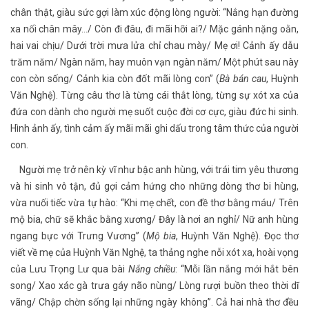
chân thật, giàu sức gợi làm xúc động lòng người: “Nắng hạn đường
xa nối chân mây…/ Còn đi đâu, đi mãi hỡi ai?/ Mặc gánh nặng oằn,
hai vai chịu/ Dưới trời mưa lửa chỉ chau mày/ Mẹ ơi! Cảnh ấy dẫu
trăm năm/ Ngàn năm, hay muôn vạn ngàn năm/ Một phút sau này
con còn sống/ Cảnh kia còn đốt mãi lòng con” (
Bà bán cau
, Huỳnh
Văn Nghệ). Từng câu thơ là từng cái thắt lòng, từng sự xót xa của
đứa con dành cho người mẹ suốt cuộc đời cơ cực, giàu đức hi sinh.
Hình ảnh ấy, tình cảm ấy mãi mãi ghi dấu trong tâm thức của người
con.
Người mẹ trở nên kỳ vĩ như bậc anh hùng, với trái tim yêu thương
và hi sinh vô tận, đủ gợi cảm hứng cho những dòng thơ bi hùng,
vừa nuối tiếc vừa tự hào: “Khi mẹ chết, con đề thơ bằng máu/ Trên
mộ bia, chữ sẽ khắc bằng xương/ Đây là nơi an nghỉ/ Nữ anh hùng
ngang bực với Trưng Vương” (
Mộ bia
, Huỳnh Văn Nghệ). Đọc thơ
viết về mẹ của Huỳnh Văn Nghệ, ta thảng nghe nỗi xót xa, hoài vọng
của Lưu Trọng Lư qua bài
Nắng chiều
: “Mỗi lần nắng mới hắt bên
song/ Xao xác gà trưa gáy não nùng/ Lòng rượi buồn theo thời dĩ
vãng/ Chập chờn sống lại những ngày không”. Cả hai nhà thơ đều