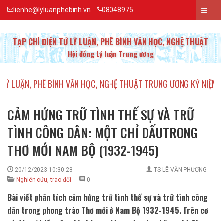
lienhe@lyluanphebinh.vn
08048975
TẠP CHÍ ĐIỆN TỬ LÝ LUẬN, PHÊ BÌNH VĂN HỌC, NGHỆ THUẬT
Hội đồng Lý luận Trung ương
HÊ BÌNH VĂN HỌC, NGHỆ THUẬT TRUNG ƯƠNG KỶ NIỆM 20 NĂM TH
CẢM HỨNG TRỮ TÌNH THẾ SỰ VÀ TRỮ
TÌNH CÔNG DÂN: MỘT CHỈ DẤUTRONG
THƠ MỚI NAM BỘ (1932-1945)
20/12/2023 10:30:28
TS LÊ VĂN PHƯƠNG
Nghiên cứu, trao đổi
0
Bài viết phân tích cảm hứng trữ tình thế sự và trữ tình công
dân trong phong trào Thơ mới ở Nam Bộ 1932-1945. Trên cơ