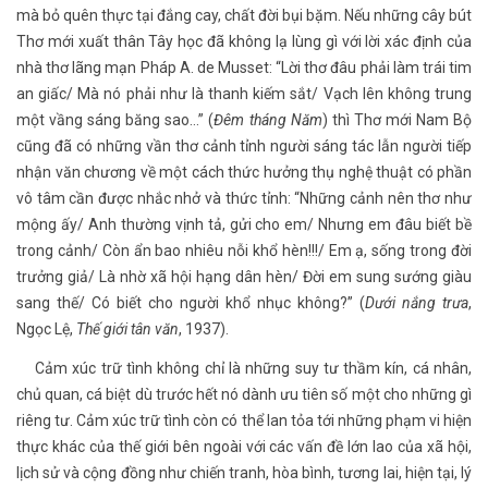
mà bỏ quên thực tại đắng cay, chất đời bụi bặm. Nếu những cây bút
Thơ mới xuất thân Tây học đã không lạ lùng gì với lời xác định của
nhà thơ lãng mạn Pháp A. de Musset: “Lời thơ đâu phải làm trái tim
an giấc/ Mà nó phải như là thanh kiếm sắt/ Vạch lên không trung
một vầng sáng băng sao…” (
Đêm tháng Năm
) thì Thơ mới Nam Bộ
cũng đã có những vần thơ cảnh tỉnh người sáng tác lẫn người tiếp
nhận văn chương về một cách thức hưởng thụ nghệ thuật có phần
vô tâm cần được nhắc nhở và thức tỉnh: “Những cảnh nên thơ như
mộng ấy/ Anh thường vịnh tả, gửi cho em/ Nhưng em đâu biết bề
trong cảnh/ Còn ẩn bao nhiêu nỗi khổ hèn!!!/ Em ạ, sống trong đời
trưởng giả/ Là nhờ xã hội hạng dân hèn/ Đời em sung sướng giàu
sang thế/ Có biết cho người khổ nhục không?” (
Dưới nắng trưa
,
Ngọc Lệ,
Thế giới tân văn
, 1937).
Cảm xúc trữ tình không chỉ là những suy tư thầm kín, cá nhân,
chủ quan, cá biệt dù trước hết nó dành ưu tiên số một cho những gì
riêng tư. Cảm xúc trữ tình còn có thể lan tỏa tới những phạm vi hiện
thực khác của thế giới bên ngoài với các vấn đề lớn lao của xã hội,
lịch sử và cộng đồng như chiến tranh, hòa bình, tương lai, hiện tại, lý