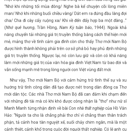
“Nhớ khi những tối mùa đông/ Nghe bà kể chuyện cõi lòng miên
man/ Nhớ khi những buổi chiều vàng/ Dắt em ra đứng đầu làng đợi
cha/ Cha đi cày cấy ruộng xa/ Khi về đến đấy hợp ba một đàng…”
(
Nhớ quê hương
, Trần Hồng,
Nam Kỳ tuần báo
, 1944). Ngoài khả
năng chuyển tải những giá trị truyền thống bằng cách thể hiện mới
mẻ, mảng thơ về tình cảm gia đình còn cho thấy Thơ mới Nam Bộ
được hình thành không phải trên cơ sở phá bỏ hay phủ định những
giá trị truyền thống. Ngược lại, nó còn lưu giữ và còn có khả năng
làm mới những giá trị của văn hóa gia đình Việt Nam từ bao đời và
vẫn sống mạnh mẽ trong lòng người con Việt vùng đất mới.
Như vậy, Thơ mới Nam Bộ với cảm hứng trữ tình thế sự và xu
hướng trữ tình công dân đã tạo được nét trong dàn đồng ca Thơ
mới dân tộc. Các nhà Thơ mới Nam Bộ đã can đảm khi chạm đến
với những đề tài mà có khi khó được công nhận là “thơ” như nữ sĩ
Manh Manh từng nhận định về bài
Con nhà thất nghiệp
của Hồ Văn
Hảo: “Người ta cho là chẳng phải thơ chỉ vì chẳng than thân trách
phận, tả cảnh hoa tàn nguyệt xế, suối chảy chim ngân, mà là một
cảnh thiệt, cảnh khổ trong cuộc đời người thất nghiệp. Có lẽ anh cu