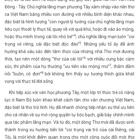
Đông - Tây. Chủ nghĩa lãng mạn phương Tây xâm nhập vào nền thơ
ca Việt Nam bằng nhiều con đường với nhiều bình diện khác nhau,
đặc biệt là hình tượng “con người lý tưởng của chủ nghĩa lãng mạn
tiêu cực thoát ly thực tế, quay về với quá khứ, hoặc đi vào ảo mộng,
4
hoặc thu mình trong cái tôi nhỏ bé”
; chủ nghĩa lãng mạn luôn “coi
5
trọng vẻ riêng, cái đặc biệt độc đáo”
. Những yếu tố ấy đã ảnh
hưởng khá sâu sắc đến tâm thức của những nhà Thơ mới đương
6
thời, tạo nên một dòng “thơ của cái tôi”
với nhiều cung bậc cảm
7
xúc, thi phẩm của họ thường “ưu tiên vào mộng mơ”
, thấm đẫm
8
nỗi “buồn, cô đơn”
bởi không tìm thấy sự tương thích giữa khát
vọng với thực tế đời sống.
Khi tiếp xúc với văn học phương Tây, một lớp trí thức trẻ có năng
lực ở Nam Bộ luôn khao khát cách tân cho văn chương Việt Nam,
đặc biệt là thơ trữ tình. Họ đã nhanh chóng tiếp nhận xu thế ưu tiên
cho cá nhân về sự mở rộng quyền tự bộc bạch, giãi bày chính mình
qua tác phẩm lãng mạn. Và từ đó, một dòng Thơ mới đã được sinh
thành trong xu hướng tiến tới “coi trọng vai trò của cái Riêng, cái
Tôi, là một khởi điểm quan trọng cho một công cuộc đổi mới thơ