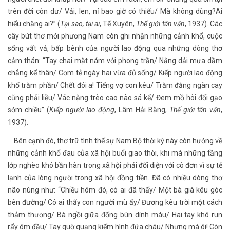
trên đời còn dư/ Vải, len, nỉ bao giờ có thiếu/ Mà không dùng?Ai
hiểu chăng ai?” (
Tại sao, tại ai
, Tế Xuyên,
Thế giới tân văn
, 1937). Các
cây bút thơ mới phương Nam còn ghi nhận những cảnh khổ, cuộc
sống vất vả, bấp bênh của người lao động qua những dòng thơ
cảm thán: “Tay chai mặt nám với phong trần/ Nắng dải mưa dầm
chẳng kể thân/ Cơm tẻ ngày hai vừa đủ sống/ Kiếp người lao động
khổ trăm phần/ Chết đói a! Tiếng vợ con kêu/ Trăm đắng ngàn cay
cũng phải liều/ Vác nặng trèo cao nào sá kể/ Đem mồ hôi đổi gạo
sớm chiều” (
Kiếp người lao động
, Lâm Hải Bằng,
Thế giới tân văn
,
1937).
Bên cạnh đó, thơ trữ tình thế sự Nam Bộ thời kỳ này còn hướng về
những cảnh khổ đau của xã hội buổi giao thời, khi mà những tầng
lớp nghèo khó bần hàn trong xã hội phải đối diện với cô đơn vì sự tẻ
lạnh của lòng người trong xã hội đồng tiền. Đã có nhiều dòng thơ
não nùng như: “Chiều hôm đó, có ai đã thấy/ Một bà già kêu góc
bên đường/ Có ai thấy con người mù ấy/ Đương kêu trời một cách
thảm thương/ Bà ngồi giữa đống bùn dính máu/ Hai tay khô run
rẩy ôm đầu/ Tay quờ quạng kiếm hình đứa cháu/ Nhưng mà ôi! Còn