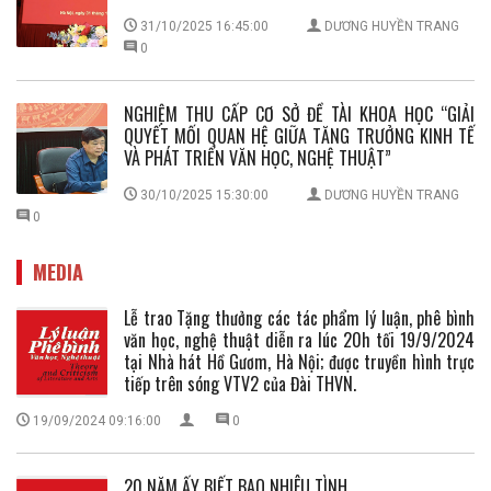
31/10/2025 16:45:00
DƯƠNG HUYỀN TRANG
0
NGHIỆM THU CẤP CƠ SỞ ĐỀ TÀI KHOA HỌC “GIẢI
QUYẾT MỐI QUAN HỆ GIỮA TĂNG TRƯỞNG KINH TẾ
VÀ PHÁT TRIỂN VĂN HỌC, NGHỆ THUẬT”
30/10/2025 15:30:00
DƯƠNG HUYỀN TRANG
0
MEDIA
Lễ trao Tặng thưởng các tác phẩm lý luận, phê bình
văn học, nghệ thuật diễn ra lúc 20h tối 19/9/2024
tại Nhà hát Hồ Gươm, Hà Nội; được truyền hình trực
tiếp trên sóng VTV2 của Đài THVN.
19/09/2024 09:16:00
0
20 NĂM ẤY BIẾT BAO NHIÊU TÌNH