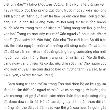
biết tìm đâu?” (
Tiếng khóc bên đường
, Thúy Rư,
Thế giới tân văn
,
1937). Người đọc không khỏi xúc động trước một sự kiện não lòng
sinh ly tử biệt: “Mình ôi, lo lấy trẻ thơ/ Để em cam thác, còn giờ cứu
con/ Chỉ lo cho trẻ vuông tròn/ Im hơi lặng, từ từ xuống nước/
Muốn kéo vợ, trong mình đã kiệt sức/ Ráng nâng con lặn lội thẳng
vào bờ/ Trông xa một dãy mịt mờ/ Xác người vô phúc dật dờ nơi
nao?” (
Tình thâm
, Hồ Văn Hảo). Các nhà Thơ mới Nam Bộ đã trăn
trở, tìm hiểu nguyên nhân của những bất công cuộc đời và bước
đầu đã có cái nhìn về sự mất thăng bằng trong cuộc sống như một
nguồn cơn của những thảm trạng xã hội và lịch sử: “Kẻ đã thiếu,
càng ngày càng thiếu/ Kẻ có dư, nếu chịu sớt chia/ Cho người cực
khổ sớm khuya/ Thế gian đâu có bao khi tương tàn!” (
Tại sao, tại ai
,
Tế Xuyên,
Thế giới tân văn
, 1937).
Cảm hứng trữ tình thế sự trong Thơ mới Nam Bộ đã kêu gọi sự
tỉnh táo cần thiết của người cầm bút và cả những người hưởng thụ
văn chương. Lời gợi ý về cách cảm nhận chân thực cuộc sống cũng
đã được đưa ra từ đó. Nó có tác dụng lay tỉnh nhận thức đối với
những hồn thơ đã quá đắm sâu vào thế giới của hoa lá ngọt ngào