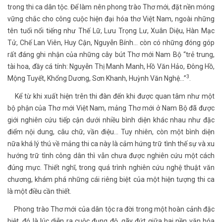
trong thi ca dân tộc. Để làm nên phong trào Thơ mới, đặt nền móng
vững chắc cho công cuộc hiện đại hóa thơ Việt Nam, ngoài những
tên tuổi nổi tiếng như Thế Lữ, Lưu Trọng Lư, Xuân Diệu, Hàn Mạc
Tử, Chế Lan Viên, Huy Cận, Nguyễn Bính… còn có những đóng góp
rất đáng ghi nhận của những cây bút Thơ mới Nam Bộ “trẻ trung,
tài hoa, đầy cá tính: Nguyễn Thị Manh Manh, Hồ Văn Hảo, Đông Hồ,
3
Mộng Tuyết, Khổng Dương, Sơn Khanh, Huỳnh Văn Nghệ...”
.
Kể từ khi xuất hiện trên thi đàn đến khi được quan tâm như một
bộ phận của Thơ mới Việt Nam, mảng Thơ mới ở Nam Bộ đã được
giới nghiên cứu tiếp cận dưới nhiều bình diện khác nhau như đặc
điểm nội dung, câu chữ, vần điệu... Tuy nhiên, còn một bình diện
nữa khá lý thú về mảng thi ca này là cảm hứng trữ tình thế sự và xu
hướng trữ tình công dân thì vẫn chưa được nghiên cứu một cách
đúng mực. Thiết nghĩ, trong quá trình nghiên cứu nghệ thuật văn
chương, khám phá những cái riêng biệt của một hiện tượng thi ca
là một điều cần thiết.
Phong trào Thơ mới của dân tộc ra đời trong một hoàn cảnh đặc
biệt, đó là lúc diễn ra cuộc đụng độ, gãy đứt giữa hai nền văn hóa