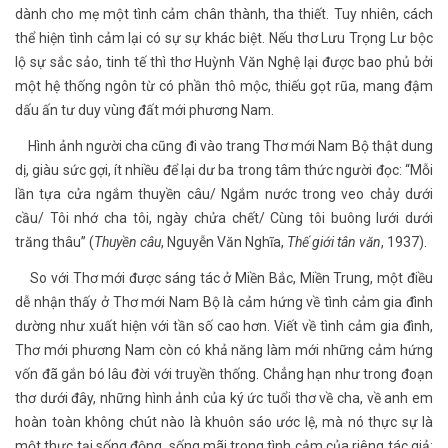
dành cho mẹ một tình cảm chân thành, tha thiết. Tuy nhiên, cách
thể hiện tình cảm lại có sự sự khác biệt. Nếu thơ Lưu Trọng Lư bộc
lộ sự sắc sảo, tinh tế thì thơ Huỳnh Văn Nghệ lại được bao phủ bởi
một hệ thống ngôn từ có phần thô mộc, thiếu gọt rũa, mang đậm
dấu ấn tư duy vùng đất mới phương Nam.
Hình ảnh người cha cũng đi vào trang Thơ mới Nam Bộ thật dung
dị, giàu sức gợi, ít nhiều để lại dư ba trong tâm thức người đọc: “Mỗi
lần tựa cửa ngắm thuyền câu/ Ngắm nước trong veo chảy dưới
cầu/ Tôi nhớ cha tôi, ngày chửa chết/ Cùng tôi buông lưới dưới
trăng thâu” (
Thuyền câu
, Nguyễn Văn Nghĩa,
Thế giới tân văn
, 1937).
So với Thơ mới được sáng tác ở Miền Bắc, Miền Trung, một điều
dễ nhận thấy ở Thơ mới Nam Bộ là cảm hứng về tình cảm gia đình
dường như xuất hiện với tần số cao hơn. Viết về tình cảm gia đình,
Thơ mới phương Nam còn có khả năng làm mới những cảm hứng
vốn đã gắn bó lâu đời với truyền thống. Chẳng hạn như trong đoạn
thơ dưới đây, những hình ảnh của ký ức tuổi thơ về cha, về anh em
hoàn toàn không chút nào là khuôn sáo ước lệ, mà nó thực sự là
một thực tại sống động, sống mãi trong tình cảm của riêng tác giả: