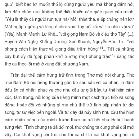
quơ”, biết bao lời muốn thổ lộ cùng người yêu mà không dám nói,
tim đập chân run, không thể điều khiển các giác quan của mình:
“Yêu là thấy cả người run tựa ná/ Môi thiết tha, e ấp chẳng nên lời/
Mắt ngập ngừng và lòng ở chơi vơi/ Tay bối rối và tia nhìn vội vã”
(
Yêu
); Manh Manh, Lư Khê... “với giọng Nam Bộ và điệu thơ Tây” (…);
Huỳnh Văn Nghệ, Khổng Dương, Sơn Khanh, Nguyễn Hữu Trí... “với
14
phong cách hiện thực và giọng điệu trầm hùng”
… Tất cả những
15
cây bút ấy đã “góp phần khởi xướng một phong trào”
sáng tác
thơ ca theo lối mới ở vùng đất phương Nam.
Trên đại thể, cảm hứng trữ tình trong Thơ mới nói chung, Thơ
mới Nam Bộ nói riêng thường gắn bó sâu sắc với cá nhân, in đậm
dấu ấn cá nhân, phục vụ cho nhu cầu tự giãi bày, tự thể hiện cảm
xúc, tâm trạng, nỗi lòng của riêng mình một cách trực tiếp và sống
động, hoặc đối với những gì mà chủ thể trữ tình tiếp nhận từ đời
sống, từ sự việc bên ngoài. Và từ đây đã nảy sinh nhu cầu thể hiện
cảm nhận riêng của mình trước thực tại xã hội như Hoài Thanh
từng viết: “Tình chúng ta đã đổi mới, thơ chúng ta cũng phải đổi mới
vậy. Cái khát vọng cởi trói cho thi ca chỉ là cái khát vọng nói rõ