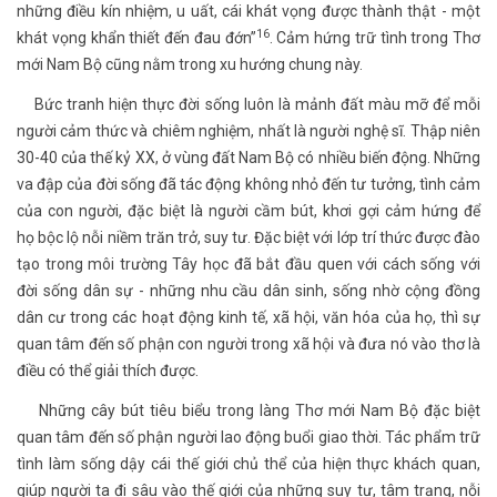
những điều kín nhiệm, u uất, cái khát vọng được thành thật - một
16
khát vọng khẩn thiết đến đau đớn”
. Cảm hứng trữ tình trong Thơ
mới Nam Bộ cũng nằm trong xu hướng chung này.
Bức tranh hiện thực đời sống luôn là mảnh đất màu mỡ để mỗi
người cảm thức và chiêm nghiệm, nhất là người nghệ sĩ. Thập niên
30-40 của thế kỷ XX, ở vùng đất Nam Bộ có nhiều biến động. Những
va đập của đời sống đã tác động không nhỏ đến tư tưởng, tình cảm
của con người, đặc biệt là người cầm bút, khơi gợi cảm hứng để
họ bộc lộ nỗi niềm trăn trở, suy tư. Đặc biệt với lớp trí thức được đào
tạo trong môi trường Tây học đã bắt đầu quen với cách sống với
đời sống dân sự - những nhu cầu dân sinh, sống nhờ cộng đồng
dân cư trong các hoạt động kinh tế, xã hội, văn hóa của họ, thì sự
quan tâm đến số phận con người trong xã hội và đưa nó vào thơ là
điều có thể giải thích được.
Những cây bút tiêu biểu trong làng Thơ mới Nam Bộ đặc biệt
quan tâm đến số phận người lao động buổi giao thời. Tác phẩm trữ
tình làm sống dậy cái thế giới chủ thể của hiện thực khách quan,
giúp người ta đi sâu vào thế giới của những suy tư, tâm trạng, nỗi