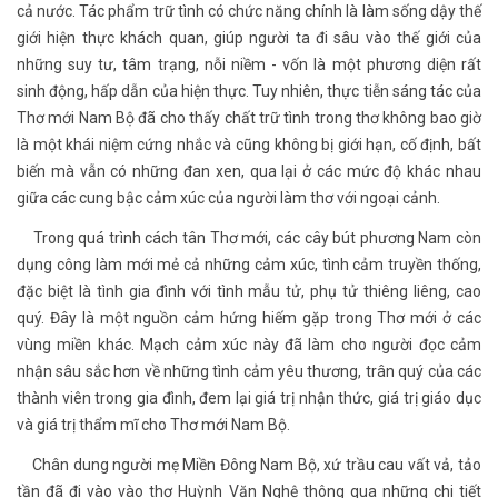
cả nước. Tác phẩm trữ tình có chức năng chính là làm sống dậy thế
giới hiện thực khách quan, giúp người ta đi sâu vào thế giới của
những suy tư, tâm trạng, nỗi niềm - vốn là một phương diện rất
sinh động, hấp dẫn của hiện thực. Tuy nhiên, thực tiễn sáng tác của
Thơ mới Nam Bộ đã cho thấy chất trữ tình trong thơ không bao giờ
là một khái niệm cứng nhắc và cũng không bị giới hạn, cố định, bất
biến mà vẫn có những đan xen, qua lại ở các mức độ khác nhau
giữa các cung bậc cảm xúc của người làm thơ với ngoại cảnh.
Trong quá trình cách tân Thơ mới, các cây bút phương Nam còn
dụng công làm mới mẻ cả những cảm xúc, tình cảm truyền thống,
đặc biệt là tình gia đình với tình mẫu tử, phụ tử thiêng liêng, cao
quý. Đây là một nguồn cảm hứng hiếm gặp trong Thơ mới ở các
vùng miền khác. Mạch cảm xúc này đã làm cho người đọc cảm
nhận sâu sắc hơn về những tình cảm yêu thương, trân quý của các
thành viên trong gia đình, đem lại giá trị nhận thức, giá trị giáo dục
và giá trị thẩm mĩ cho Thơ mới Nam Bộ.
Chân dung người mẹ Miền Đông Nam Bộ, xứ trầu cau vất vả, tảo
tần đã đi vào vào thơ Huỳnh Văn Nghệ thông qua những chi tiết