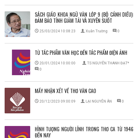
SÁCH GIÁO KHOA NGỮ VĂN LỚP 9 (BỘ CÁNH DIỀU):
ĐẢM BẢO TÍNH GIẢM TẢI VÀ XUYÊN SUỐT
25/03/2024 10:08:23
Xuân Trường
0
TỪ TÁC PHẨM VĂN HỌC ĐẾN TÁC PHẨM ĐIỆN ẢNH
20/01/2024 10:00:00
TS NGUYỄN THANH ĐẠT*
0
MẤY NHẬN XÉT VỀ THƠ VĂN CAO
20/12/2023 09:00:09
LẠI NGUYÊN ÂN
0
HÌNH TƯỢNG NGƯỜI LÍNH TRONG THƠ CA TỪ 1946
ĐẾN NAY