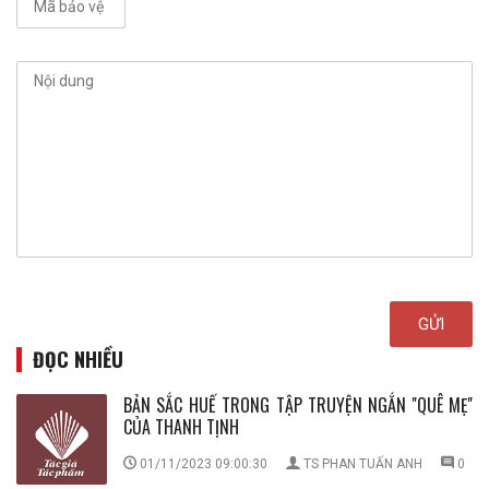
ĐỌC NHIỀU
BẢN SẮC HUẾ TRONG TẬP TRUYỆN NGẮN ''QUÊ MẸ''
CỦA THANH TỊNH
01/11/2023 09:00:30
TS PHAN TUẤN ANH
0