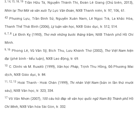
3, 14, 15, 18, 19
Trần Hữu Tá, Nguyễn Thành Thi, Đoàn Lê Giang (Chủ biên, 2013),
Nhìn lại Thơ Mới và văn xuôi Tự Lực Văn Đoàn
, NXB Thanh niên, tr. 97, 106, 61.
4,5
Phương Lựu, Trần Đình Sử, Nguyễn Xuân Nam, Lê Ngọc Trà, La khắc Hòa,
Thanh Thế Thái Bình (2006),
Lý luận văn học
, NXB Giáo dục, tr. 512, 514.
6, 7, 8
Lê Đình Kỵ (1993),
Thơ mới những bước thăng trầm
, NXB Thành phố Hồ Chí
Minh.
9, 16
Phong Lê, Vũ Văn Sỹ, Bích Thu, Lưu Khánh Thơ (2002),
Thơ Việt Nam hiện
đại
(phê bình - tiểu luận), NXB Lao động, tr. 69.
10
C. Clinhi và M. Ruxơlô (1999),
Văn học Pháp
, Trịnh Thu Hồng, Đỗ Phương Mai
dịch, NXB Giáo dục, tr. 84.
11, 12, 13
Hoài Thanh - Hoài Chân (1999),
Thi nhân Việt Nam
(bản in lần thứ mười
sáu), NXB Văn học, tr. 323, 334.
17
Võ Văn Nhơn (2007),
100 câu hỏi đáp về văn học quốc ngữ Nam Bộ Thành phố Hồ
Chí Minh
, NXB Văn hóa Sài Gòn, tr. 332.