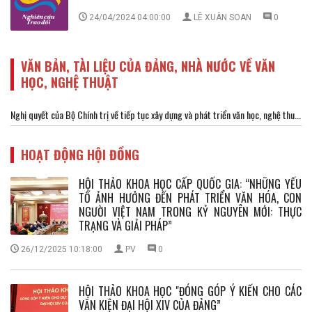
24/04/2024 04:00:00
LÊ XUÂN SOAN
0
VĂN BẢN, TÀI LIỆU CỦA ĐẢNG, NHÀ NƯỚC VỀ VĂN
HỌC, NGHỆ THUẬT
Nghị quyết của Bộ Chính trị về tiếp tục xây dựng và phát triển văn học, nghệ thu...
HOẠT ĐỘNG HỘI ĐỒNG
HỘI THẢO KHOA HỌC CẤP QUỐC GIA: “NHỮNG YẾU
TỐ ẢNH HƯỞNG ĐẾN PHÁT TRIỂN VĂN HÓA, CON
NGƯỜI VIỆT NAM TRONG KỶ NGUYÊN MỚI: THỰC
TRẠNG VÀ GIẢI PHÁP”
26/12/2025 10:18:00
PV
0
HỘI THẢO KHOA HỌC "ĐÓNG GÓP Ý KIẾN CHO CÁC
VĂN KIỆN ĐẠI HỘI XIV CỦA ĐẢNG”