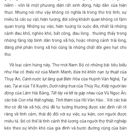
niềm - vốn là một phương diện rất sinh động, hấp dẫn của hiện
thực. Nhưng nói như vậy không có nghĩa là trong thơ trữ tình, sự
miêu tả các sự vật, hiện tượng, đời sống khách quan không có tầm
quan trọng. Những sự việc, hiện tượng từ cuộc đời, nhất là những
cảnh đau khổ, nghèo khó, bất công, đau lòng... thường thấy trong
những tầng lớp bình dân trong xã hội, hoặc những cảnh trái lòng,
đáng phê phán trong xã hội cũng là những chất đời gieo hạt cho
thơ.
Về loại cảm hứng này, Thơ mới Nam Bộ có những bài tiêu biểu
như
Hai cô thiếu nữ
của Manh Manh,
Đứa trẻ khốn nạn tự thuật
của
Thụy An,
Cảnh nước lụt làng quê Biên Hòa
của Huỳnh Văn Nghệ,
Tại
sao, Tại ai
của Tế Xuyên,
Dưới nắng trưa
của Thúy Rư,
Kiếp người lao
động
của Lâm Hải Bằng,
Tết tây và tết ta gặp nhau
của Vũ Ngọc Ẩn,
các bài
Con nhà thất nghiệp, Tình thâm
của Hồ Văn Hảo… Với các bài
thơ có đề tài xã hội, chủ đề tư tưởng thường được xác định rất rõ
ràng về tình cảm, thái độ đối với sự việc, sự kiện, con người được
miêu tả. Đó có thể là tình cảnh thê lương của người thợ thất nghiệp
kéo theo sự khốn khó của gia đình và bước đường cùng của bản