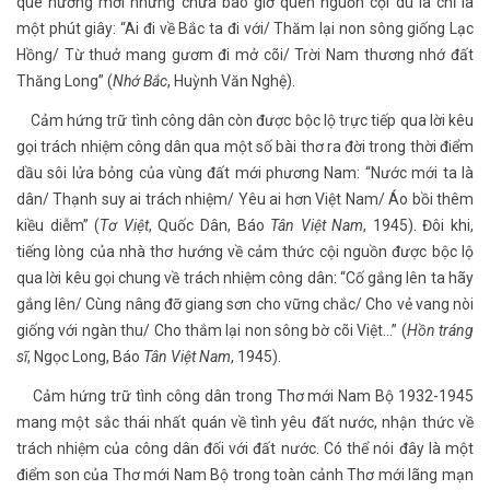
quê hương mới nhưng chưa bao giờ quên nguồn cội dù là chỉ là
một phút giây: “Ai đi về Bắc ta đi với/ Thăm lại non sông giống Lạc
Hồng/ Từ thuở mang gươm đi mở cõi/ Trời Nam thương nhớ đất
Thăng Long” (
Nhớ Bắc
, Huỳnh Văn Nghệ).
Cảm hứng trữ tình công dân còn được bộc lộ trực tiếp qua lời kêu
gọi trách nhiệm công dân qua một số bài thơ ra đời trong thời điểm
dầu sôi lửa bỏng của vùng đất mới phương Nam: “Nước mới ta là
dân/ Thạnh suy ai trách nhiệm/ Yêu ai hơn Việt Nam/ Áo bồi thêm
kiều diễm” (
Tơ Việt
, Quốc Dân, Báo
Tân Việt Nam
, 1945). Đôi khi,
tiếng lòng của nhà thơ hướng về cảm thức cội nguồn được bộc lộ
qua lời kêu gọi chung về trách nhiệm công dân: “Cố gắng lên ta hãy
gắng lên/ Cùng nâng đỡ giang sơn cho vững chắc/ Cho vẻ vang nòi
giống với ngàn thu/ Cho thắm lại non sông bờ cõi Việt…” (
Hồn tráng
sĩ
, Ngọc Long, Báo
Tân Việt Nam
, 1945).
Cảm hứng trữ tình công dân trong Thơ mới Nam Bộ 1932-1945
mang một sắc thái nhất quán về tình yêu đất nước, nhận thức về
trách nhiệm của công dân đối với đất nước. Có thể nói đây là một
điểm son của Thơ mới Nam Bộ trong toàn cảnh Thơ mới lãng mạn