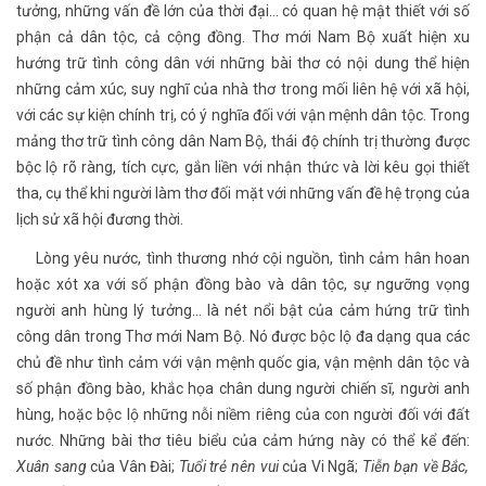
tưởng, những vấn đề lớn của thời đại… có quan hệ mật thiết với số
phận cả dân tộc, cả cộng đồng. Thơ mới Nam Bộ xuất hiện xu
hướng trữ tình công dân với những bài thơ có nội dung thể hiện
những cảm xúc, suy nghĩ của nhà thơ trong mối liên hệ với xã hội,
với các sự kiện chính trị, có ý nghĩa đối với vận mệnh dân tộc. Trong
mảng thơ trữ tình công dân Nam Bộ, thái độ chính trị thường được
bộc lộ rõ ràng, tích cực, gắn liền với nhận thức và lời kêu gọi thiết
tha, cụ thể khi người làm thơ đối mặt với những vấn đề hệ trọng của
lịch sử xã hội đương thời.
Lòng yêu nước, tình thương nhớ cội nguồn, tình cảm hân hoan
hoặc xót xa với số phận đồng bào và dân tộc, sự ngưỡng vọng
người anh hùng lý tưởng… là nét nổi bật của cảm hứng trữ tình
công dân trong Thơ mới Nam Bộ. Nó được bộc lộ đa dạng qua các
chủ đề như tình cảm với vận mệnh quốc gia, vận mệnh dân tộc và
số phận đồng bào, khắc họa chân dung người chiến sĩ, người anh
hùng, hoặc bộc lộ những nỗi niềm riêng của con người đối với đất
nước. Những bài thơ tiêu biểu của cảm hứng này có thể kể đến:
Xuân sang
của Vân Đài;
Tuổi trẻ nên vui
của Vi Ngã;
Tiễn bạn về Bắc,