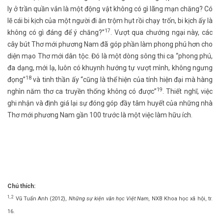
ly ở trần quần vắn là một động vật không có gì lãng mạn chăng? Có
lẽ cái bi kịch của một người đi ăn trộm hụt rồi chạy trốn, bi kịch ấy là
17
không có gì đáng để ý chăng?”
. Vượt qua chướng ngại này, các
cây bút Thơ mới phương Nam đã góp phần làm phong phú hơn cho
diện mạo Thơ mới dân tộc. Đó là một dòng sông thi ca “phong phú,
đa dạng, mới lạ, luôn có khuynh hướng tự vượt mình, không ngưng
18
đọng”
và tinh thần ấy “cũng là thể hiện của tính hiện đại mà hàng
19
nghìn năm thơ ca truyền thống không có được”
. Thiết nghĩ, việc
ghi nhận và định giá lại sự đóng góp đầy tâm huyết của những nhà
Thơ mới phương Nam gần 100 trước là một việc làm hữu ích.
Chú thích:
1, 2
Vũ Tuấn Anh (2012),
Những sự kiện văn học Việt Nam
, NXB Khoa học xã hội, tr.
16.