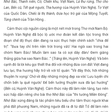
Nhớ Bắc, Thanh niên, Cờ, Chiến khu, Việt Nam, Lá thư rừng, Thơ cho
Lan, Bến cũ, Tết quê người, Tha hương
của Huỳnh Văn Nghệ;
Tơ Việt
của Quốc Dân;
Chiếc lá thị thành, Đứa học trò gái
của Mộng Tuyết;
Tùng chinh
của Trần Hồng…
Cảm thức cội nguồn cũng là một nét mới trong Thơ mới Nam Bộ.
Huỳnh Văn Nghệ đã bộc lộ ước mơ đoàn kết dân tộc trong thời
đoạn chế độ thực dân đang ra sức thực hiện chính sách “chia để
trị”: “Đưa tay chỉ trên nền trời trong vắt/ Hai ngôi sao trong hai
chòm Nam Bắc/ Muốn làm sao ta có sợi dây đàn/ Đem giăng
thẳng giữa hai sao Nam Bắc…” (
Trăng lên
, Huỳnh Văn Nghệ). Và bên
cạnh đó là lời kêu gọi thiết tha đối với những đứa con đất Việt đang
lưu lạc, tha hương hãy trở về với tổ quán: “Về đây thôi, hỡi những
thuyền hi vọng/ Chở về đây những mộng đẹp xa vời/ Lưu luyến chi
chốn bến lạ quê người/ Để bến tưởng thuyền xưa đà lạc hướng”
(
Bến cũ
, Huỳnh Văn Nghệ). Cảm thức này đã làm nền tảng, tạo nên
sức hấp dẫn riêng cho bài thơ
Nhớ Bắc
của “thi tướng Miền Đông”.
Nhớ Bắc
xứng đáng là tác phẩm tiêu biểu cho tâm thức người khai
phá đất phương Nam, những người đã ra đi từ đất Tổ để làm nên