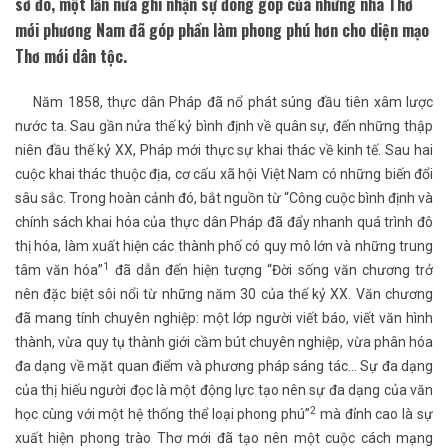
sở đó, một lần nữa ghi nhận sự đóng góp của những nhà Thơ
mới phương Nam đã góp phần làm phong phú hơn cho diện mạo
Thơ mới dân tộc.
Năm 1858, thực dân Pháp đã nổ phát súng đầu tiên xâm lược
nước ta. Sau gần nửa thế kỷ bình định về quân sự, đến những thập
niên đầu thế kỷ XX, Pháp mới thực sự khai thác về kinh tế. Sau hai
cuộc khai thác thuộc địa, cơ cấu xã hội Việt Nam có những biến đổi
sâu sắc. Trong hoàn cảnh đó, bắt nguồn từ “Công cuộc bình định và
chính sách khai hóa của thực dân Pháp đã đẩy nhanh quá trình đô
thị hóa, làm xuất hiện các thành phố có quy mô lớn và những trung
1
tâm văn hóa”
đã dẫn đến hiện tượng “Đời sống văn chương trở
nên đặc biệt sôi nổi từ những năm 30 của thế kỷ XX. Văn chương
đã mang tính chuyên nghiệp: một lớp người viết báo, viết văn hình
thành, vừa quy tụ thành giới cầm bút chuyên nghiệp, vừa phân hóa
đa dạng về mặt quan điểm và phương pháp sáng tác… Sự đa dạng
của thị hiếu người đọc là một động lực tạo nên sự đa dạng của văn
2
học cùng với một hệ thống thể loại phong phú”
mà đỉnh cao là sự
xuất hiện phong trào Thơ mới đã tạo nên một cuộc cách mạng