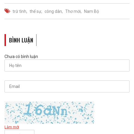
trữ tình
thế sự
công dân
Thơ mới
Nam Bộ
BÌNH LUẬN
Chưa có bình luận
Làm mới