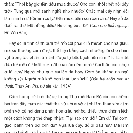
thân: “Thôi bây giờ tiền đâu mua thuốc/ Cho con, thôi chết nỗi đây
trời/ Túng quá mới sanh nghề nhơ nhuốc/ Chắc mai đây nhịn đói
lắm, mình ơi/ Hồi làm cu ly/ Đến mua, tiệm còn bán chịu/ Nay sở đã
đuổi ra, thì/ Một đồng điếu/ Họ cũng bảo: Đi!” (
Con nhà thất nghiệp
,
Hồ Văn Hảo).
Hay đó là tình cảnh đứa trẻ mồ côi phải đi ở mướn cho nhà giàu,
mà sự thương cảm được thể hiện bằng cách nhường lời cho nhân
vật trong tác phẩm trữ tình được tự bộc bạch nỗi niềm: “Tôi là một
đứa trẻ mồ côi/ Mất mẹ mất cha năm lên mười/ Cái thân cực nhọc
ơi là cực/ Người như que củi lần da bọc/ Cơm ăn không no ngủ
không kỹ/ Người mà khổ hơn loài lục súc!!!” (
Đứa trẻ khốn nạn tự
thuật
, Thụy An,
Phụ nữ tân văn
, 1934).
Cảm hứng trữ tình thế sự trong Thơ mới Nam Bộ còn có những
bài tràn đầy cảm xúc thiết tha, vừa bi ai với cảnh lầm than vừa căm
phẫn với xã hội đang phân hóa giàu nghèo, thiếu thừa chênh lệch
một cách không thể chấp nhận: “Tại sao em đói? Em ơi/ Tại cơm,
gạo, bánh trên đời còn dư/ Vựa lúa đầy, đổ đi đâu hết/ Mà lắm
người chết đói khắp nơi!/ Tại sao em rách, em ơi/ Chẳng qua chỉ tại