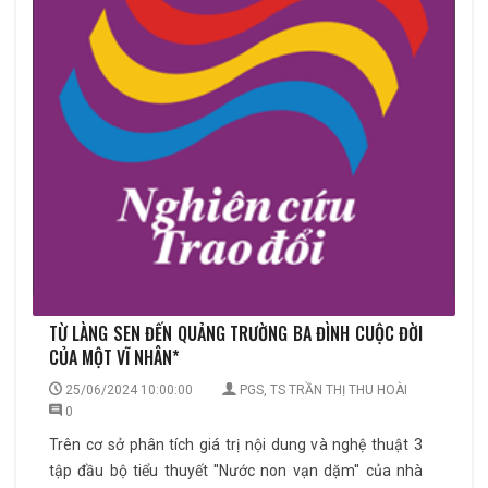
TỪ LÀNG SEN ĐẾN QUẢNG TRƯỜNG BA ĐÌNH CUỘC ĐỜI
CỦA MỘT VĨ NHÂN*
25/06/2024 10:00:00
PGS, TS TRẦN THỊ THU HOÀI
0
Trên cơ sở phân tích giá trị nội dung và nghệ thuật 3
tập đầu bộ tiểu thuyết ''Nước non vạn dặm'' của nhà