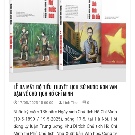
LỄ RA MẮT BỘ TIỂU THUYẾT LỊCH SỬ NƯỚC NON VẠN
DẶM VỀ CHỦ TỊCH HỒ CHÍ MINH
17/05/2025 15:00:00
Linh Thư
0
Nhân kỷ niệm 135 năm Ngày sinh Chủ tịch Hồ Chí Minh
(19-5-1890 / 19-5-2025), sáng 17-5, tại Hà Nội, Hội
đồng Lý luận Trung ương, Khu Di tích Chủ tịch Hồ Chí
Minh tại Phủ Chủ tịch, Nhà Xuất bản Văn học, Công ty