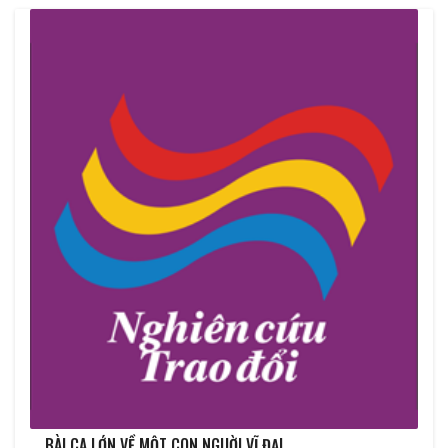
BÀI CA LỚN VỀ MỘT CON NGUỜI VĨ ĐẠI