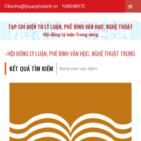
lienhe@lyluanphebinh.vn
08048975
TẠP CHÍ ĐIỆN TỬ LÝ LUẬN, PHÊ BÌNH VĂN HỌC, NGHỆ THUẬT
Hội đồng Lý luận Trung ương
ĐỒNG LÝ LUẬN, PHÊ BÌNH VĂN HỌC, NGHỆ THUẬT TRUNG ƯƠNG KỶ 
KẾT QUẢ TÌM KIẾM
Nước non vạn dặm