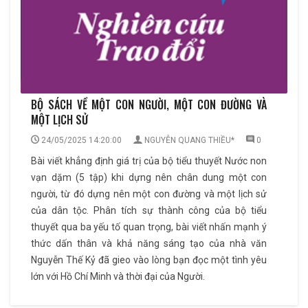
BỘ SÁCH VỀ MỘT CON NGƯỜI, MỘT CON ĐƯỜNG VÀ
MỘT LỊCH SỬ
24/05/2025 14:20:00
NGUYỄN QUANG THIỀU*
0
Bài viết khẳng định giá trị của bộ tiểu thuyết Nước non
vạn dặm (5 tập) khi dựng nên chân dung một con
người, từ đó dựng nên một con đường và một lịch sử
của dân tộc. Phân tích sự thành công của bộ tiểu
thuyết qua ba yếu tố quan trọng, bài viết nhấn mạnh ý
thức dấn thân và khả năng sáng tạo của nhà văn
Nguyễn Thế Kỷ đã gieo vào lòng bạn đọc một tình yêu
lớn với Hồ Chí Minh và thời đại của Người.