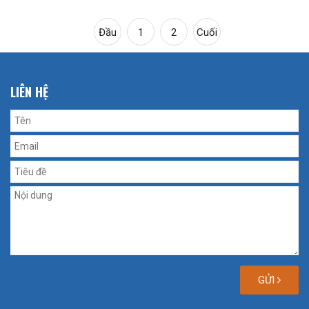
Đầu
1
2
Cuối
LIÊN HỆ
GỬI