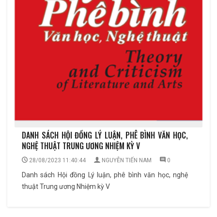
DANH SÁCH HỘI ĐỒNG LÝ LUẬN, PHÊ BÌNH VĂN HỌC,
NGHỆ THUẬT TRUNG ƯƠNG NHIỆM KỲ V
28/08/2023 11:40:44
NGUYỄN TIẾN NAM
0
Danh sách Hội đồng Lý luận, phê bình văn học, nghệ
thuật Trung ương Nhiệm kỳ V