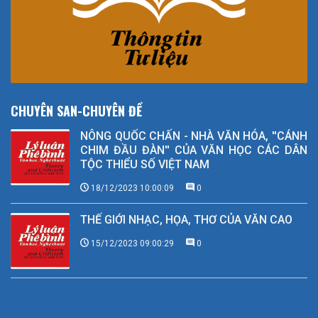
CHUYÊN SAN-CHUYÊN ĐỀ
NÔNG QUỐC CHẤN - NHÀ VĂN HÓA, ''CÁNH
CHIM ĐẦU ĐÀN'' CỦA VĂN HỌC CÁC DÂN
TỘC THIỂU SỐ VIỆT NAM
18/12/2023 10:00:09
0
THẾ GIỚI NHẠC, HỌA, THƠ CỦA VĂN CAO
15/12/2023 09:00:29
0