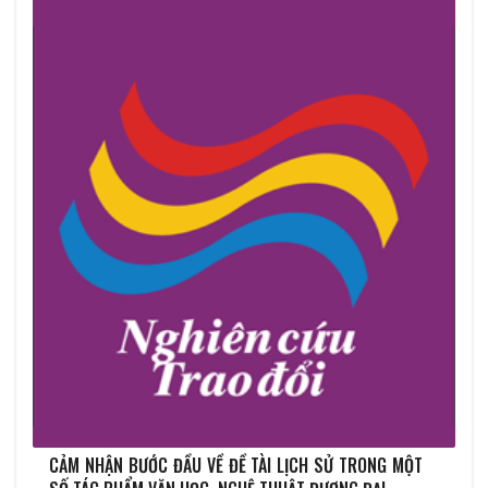
CẢM NHẬN BƯỚC ĐẦU VỀ ĐỀ TÀI LỊCH SỬ TRONG MỘT