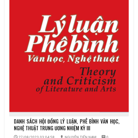
DANH SÁCH HỘI ĐỒNG LÝ LUẬN, PHÊ BÌNH VĂN HỌC,
NGHỆ THUẬT TRUNG ƯƠNG NHIỆM KỲ III
27/08/2023 03:04:58
NGUYỄN TIẾN NAM
0