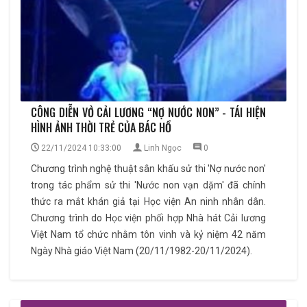
CÔNG DIỄN VỞ CẢI LƯƠNG “NỢ NƯỚC NON” - TÁI HIỆN
HÌNH ẢNH THỜI TRẺ CỦA BÁC HỒ
22/11/2024 10:33:00
Linh Ngọc
0
Chương trình nghệ thuật sân khấu sử thi 'Nợ nước non'
trong tác phẩm sử thi 'Nước non vạn dặm' đã chính
thức ra mắt khán giả tại Học viện An ninh nhân dân.
Chương trình do Học viện phối hợp Nhà hát Cải lương
Việt Nam tổ chức nhằm tôn vinh và kỷ niệm 42 năm
Ngày Nhà giáo Việt Nam (20/11/1982-20/11/2024).