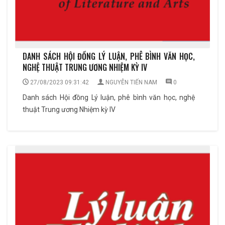
DANH SÁCH HỘI ĐỒNG LÝ LUẬN, PHÊ BÌNH VĂN HỌC,
NGHỆ THUẬT TRUNG ƯƠNG NHIỆM KỲ IV
27/08/2023 09:31:42
NGUYỄN TIẾN NAM
0
Danh sách Hội đồng Lý luận, phê bình văn học, nghệ
thuật Trung ương Nhiệm kỳ IV